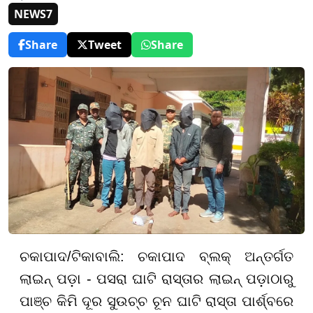
NEWS7
Share
Tweet
Share
ଚକାପାଦ/ଟିକାବାଲି: ଚକାପାଦ ବ୍ଲକ୍ ଅନ୍ତର୍ଗତ
ଲାଇନ୍ ପଡ଼ା - ପସରା ଘାଟି ରାସ୍ତାର ଲାଇନ୍ ପଡ଼ାଠାରୁ
ପାଞ୍ଚ କିମି ଦୂର ସୁଉଚ୍ଚ ଚୂନ ଘାଟି ରାସ୍ତା ପାର୍ଶ୍ବରେ