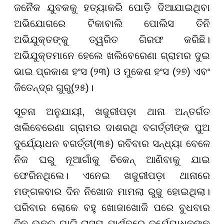
ଜନୈକ ଯୁବକକୁ ହତ୍ୟାକରି ପୋଡ଼ି ଦିଆଯାଇଥିବା
ଅଭିଯୋଗରେ ଟିକାବାଲି ପୋଲିସ ତିନି
ଅଭିଯୁକ୍ତଙ୍କୁ ତ୍ୱରିତ ଗିରଫ କରିଛି।
ଅଭିଯୁକ୍ତମାନେ ହେଲେ ଖଲିବେରେଣା ଗ୍ରାମର ଦୁଇ
ଭାଇ ପ୍ରକାଶ ହଂସ (୨୩) ଓ ମୁକେଶ ହଂସ (୨୭) ଏବଂ
ଜିତେନ୍ଦ୍ର ଗୁରୁ(୨୫)।
ସୂଚନା ଅନୁଯାୟୀ, ଖଜୁରୀପଡ଼ା ଥାନା ଅନ୍ତର୍ଗତ
ଖଲିବେରେଣା ଗ୍ରାମର ଦାଶରଥି ବଗର୍ତ୍ତୀଙ୍କ ପୁଅ
ଦୁର୍ଯ୍ୟୋଧନ ବଗର୍ତ୍ତୀ(୩୫) ରବିବାର ସନ୍ଧ୍ୟା ବେଳେ
ନିଜ ଘରୁ ନୂଆଗାଁକୁ ଚିକେନ୍ ଆଣିବାକୁ ଯାଇ
ଫେରିନଥିଲେ। ଏନେଇ ଖଜୁରୀପଡ଼ା ଥାନାରେ
ମଙ୍ଗଳବାର ଦିନ ନିଖୋଜ ମାମଲା ରୁଜୁ ହୋଇଥିଲା।
ପରିବାର ଲୋକେ ବହୁ ଖୋଜାଖୋଜି ପରେ ବୁଧବାର
ଦିନ ଉକ୍ତ ଘାଟି ରାସ୍ତା ପାର୍ଶ୍ବରେ ଦୁର୍ଯ୍ୟୋଧନଙ୍କ