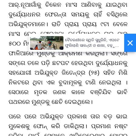
ଆର୍.ନୂଆଗାଁକୁ ଚିକେନ ମାଂସ ଆଣିବାକୁ ଯାଇଥିବା
ଦୁର୍ଯ୍ୟୋଧନର ଫେରନ୍ତା ସମୟକୁ ଚାହିଁ ବସିଥିଲେ
ଅଭିଯୁକ୍ତମାନେ। ରାତି ପ୍ରାୟ ପ୍ରାୟ ୯ଟା ବେଳେ
ମାଂସ ନେଇ ଫେରୁଥିବା ଦୁର୍ଯ୍ୟୋଧନକୁ ଘର ଠାରୁ
×
ବୈତରଣୀରେ ସ୍ଥିତି ସୁଧୁରିନି, ଏପଟେ
୫୦୦ ମିଟର ଦୂରରେ ଅଭିଯୁକ୍ତ ପ୍ରକାଶ ଏକ କାଠ
ଫୁଲିଲାଣି ସାଳନ୍ଦୀ ଓ ଶାଖା, ବଢ଼ୁଛି
ବନ୍ୟା ଭୟ
ଫାଳିଆରେ ମୁଣ୍ଡକୁ ଆକ୍ରମଣ କରିଥିଲା। ସଙ୍ଗେ
ସଙ୍ଗେ ତଳେ ପଡ଼ି ଛଟପଟ ହେଉଥିବା ଦୁର୍ଯ୍ୟୋଧନକୁ
ସହଯୋଗୀ ଅଭିଯୁକ୍ତ ଜିତେନ୍ଦ୍ର (୨୫) ସହିତ ମିଶି
ନିକଟରେ ଥିବା ଏକ ବୁଦାମୂଳକୁ ଟାଣି ନେଇଥିଲା ।
ସେଠାରେ ମୃତକ ଜଣକ କାଳେ ବଞ୍ଚିଯିବ ଭାବି
ପଥରରେ ମୁଣ୍ଡକୁ ଛେଚି ଦେଇଥିଲେ।
ପରେ ପରେ ଅଭିଯୁକ୍ତ ପ୍ରକାଶ ତାର ବଡ଼ ଭାଇ
ମୁକେଶକୁ ଫୋନ୍ କରି ଡାକିଥିଲା। ପ୍ରମାଣ ନଷ୍ଟ
କରିବା ପାଇଁ ସେମାନେ ଖଲିବେରେଣାରୁ ମୋଟର