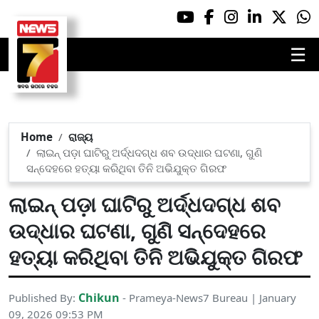
☰
Home
ରାଜ୍ୟ
ଲାଇନ୍ ପଡ଼ା ଘାଟିରୁ ଅର୍ଦ୍ଧଦଗ୍ଧ ଶବ ଉଦ୍ଧାର ଘଟଣା, ଗୁଣି
ସନ୍ଦେହରେ ହତ୍ୟା କରିଥିବା ତିନି ଅଭିଯୁକ୍ତ ଗିରଫ
ଲାଇନ୍ ପଡ଼ା ଘାଟିରୁ ଅର୍ଦ୍ଧଦଗ୍ଧ ଶବ
ଉଦ୍ଧାର ଘଟଣା, ଗୁଣି ସନ୍ଦେହରେ
ହତ୍ୟା କରିଥିବା ତିନି ଅଭିଯୁକ୍ତ ଗିରଫ
Chikun
Published By:
- Prameya-News7 Bureau | January
09, 2026 09:53 PM