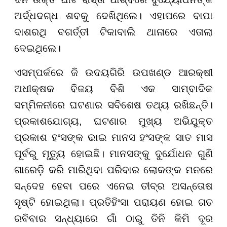
ଅର୍ଦ୍ଧଦଗ୍ଧ ଶବକୁ ଦେଖିଥିଲେ। ଏହାପରେ ବାପା
ଦାଶରଥି ବଗର୍ତ୍ତୀ ଟିକାବାଲି ଥାନାରେ ଏତାଲା
ଦେଇଥିଲେ।
ଏସମ୍ପର୍କରେ ଜି ଉଦୟଗିରି ଉପଖଣ୍ଡ ଆରକ୍ଷୀ
ଅଧୀକ୍ଷକ ବିଜୟ ବିଶି ଏକ ସାମ୍ବାଦିକ
ସମ୍ମିଳନୀରେ ଘଟଣାର ସବିଶେଷ ତଥ୍ୟ ରଖିଛନ୍ତି।
ପ୍ରକାଶଯୋଗ୍ୟ, ଘଟଣାର ମୁଖ୍ୟ ଅଭିଯୁକ୍ତ
ପ୍ରକାଶ ହଂସଙ୍କ ଭାଇ ମାନସ ହଂସଙ୍କ ସାତ ମାସ
ପୂର୍ବରୁ ମୃତ୍ୟୁ ହୋଇଛି। ମାନସଙ୍କୁ ଦୁର୍ଯୋଧନ ଗୁଣି
ଗାରେଡ଼ି କରି ମାରିଥିବା ପରିବାର ଲୋକଙ୍କ ମନରେ
ସନ୍ଦେହ ହେବା ପରେ ଏନେଇ ତୀବ୍ର ଅସନ୍ତୋଷ
ସୃଷ୍ଟି ହୋଇଥିଲା। ପ୍ରତିହିଂସା ପରାୟଣ ହୋଇ ଗତ
ରବିବାର ସନ୍ଧ୍ୟାରେ ଗାଁ ଠାରୁ ତିନି କିମି ଦୂର