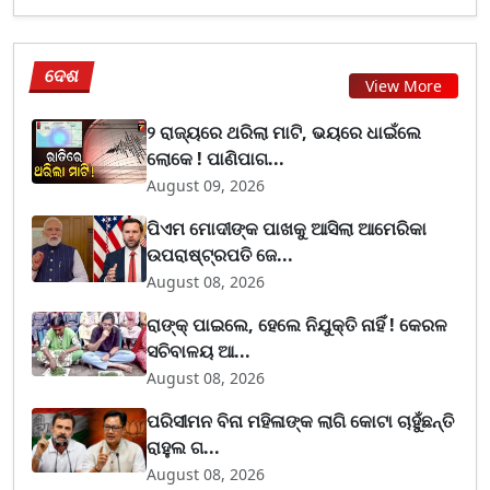
ଦେଶ
View More
୨ ରାଜ୍ୟରେ ଥରିଲା ମାଟି, ଭୟରେ ଧାଇଁଲେ
ଲୋକେ ! ପାଣିପାଗ...
August 09, 2026
ପିଏମ ମୋଦୀଙ୍କ ପାଖକୁ ଆସିଲା ଆମେରିକା
ଉପରାଷ୍ଟ୍ରପତି ଜେ...
August 08, 2026
ରାଙ୍କ୍ ପାଇଲେ, ହେଲେ ନିଯୁକ୍ତି ନାହିଁ ! କେରଳ
ସଚିବାଳୟ ଆ...
August 08, 2026
ପରିସୀମନ ବିନା ମହିଳାଙ୍କ ଲାଗି କୋଟା ଚାହୁଁଛନ୍ତି
ରାହୁଲ ଗ...
August 08, 2026