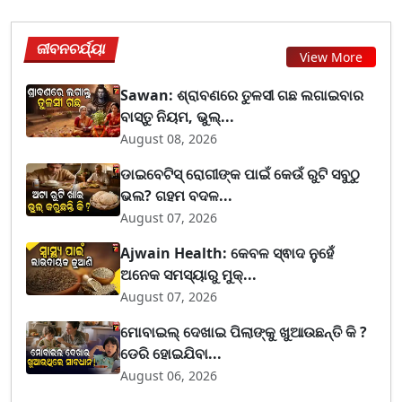
ଜୀବନଚର୍ଯ୍ୟା
View More
Sawan: ଶ୍ରାବଣରେ ତୁଳସୀ ଗଛ ଲଗାଇବାର
ବାସ୍ତୁ ନିୟମ, ଭୁଲ୍...
August 08, 2026
ଡାଇବେଟିସ୍ ରୋଗୀଙ୍କ ପାଇଁ କେଉଁ ରୁଟି ସବୁଠୁ
ଭଲ? ଗହମ ବଦଳ...
August 07, 2026
Ajwain Health: କେବଳ ସ୍ଵାଦ ନୁହେଁ
ଅନେକ ସମସ୍ୟାରୁ ମୁକ୍...
August 07, 2026
ମୋବାଇଲ୍ ଦେଖାଇ ପିଲାଙ୍କୁ ଖୁଆଉଛନ୍ତି କି ?
ଡେରି ହୋଇଯିବା...
August 06, 2026