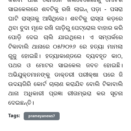
ସାଇକେଲରେ ଶବଟିକୁ ରଖି ଲାଇନ୍ ପଡ଼ା - ପସରା
ଘାଟି ରାସ୍ତାକୁ ଆସିଥିଲେ। ଶବଟିକୁ ରାସ୍ତା କଡ଼ରେ
ଥିବା ବୁଦା ମୂଳେ ରଖି ଗାଡ଼ିରୁ ପେଟ୍ରୋଲ ବାହାର କରି
ପୋଡ଼ି ଦେଇ ଚାଲି ଯାଇଥିଲେ। ଏ ସମ୍ପର୍କରେ
ଟିକାବାଲି ଥାନାରେ ୦୫/୨୦୨୬ ରେ ହତ୍ୟା ମାମଲା
ରୁଜୁ ହୋଇଛି। ହତ୍ୟାକାଣ୍ଡରେ ବ୍ୟବହୃତ କାଠ,
ପଥର ଓ ମୋଟର ସାଇକେଲ ଜବତ ହୋଇଛି।
ଅଭିଯୁକ୍ତମାନଙ୍କୁ ଡାକ୍ତରୀ ପରୀକ୍ଷା ପରେ ଜି
ଉଦୟଗିରି କୋର୍ଟ ଚାଲାଣ କରାଯିବ ବୋଲି ଟିକାବାଲି
ଥାନା ଅଧିକାରୀ ପ୍ରଜ୍ଞା ରୀତାମ୍ଭରା କର ସୂଚନା
ଦେଇଛନ୍ତି।
Tags:
prameyanews7