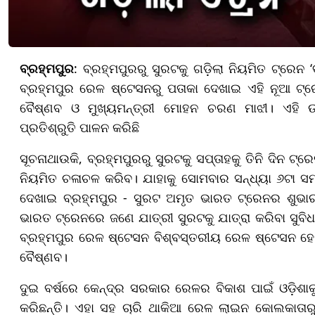
ବ୍ରହ୍ମପୁର
: ବ୍ରହ୍ମପୁରରୁ ସୁରଟକୁ ଗଡ଼ିଲା ନିୟମିତ ଟ୍ରେନ
ବ୍ରହ୍ମପୁର ରେଳ ଷ୍ଟେସନରୁ ପତାକା ଦେଖାଇ ଏହି ନୂଆ ଟ୍ରେ
ବୈଷ୍ଣବ ଓ ମୁଖ୍ୟମନ୍ତ୍ରୀ ମୋହନ ଚରଣ ମାଝୀ। ଏହି ଉଦ
ପ୍ରତିଶ୍ରୁତି ପାଳନ କରିଛି
ସୂଚନାଥାଉକି, ବ୍ରହ୍ମପୁରରୁ ସୁରଟକୁ ସପ୍ତାହକୁ ତିନି ଦିନ ଟ୍
ନିୟମିତ ଚଳାଚଳ କରିବ। ଯାହାକୁ ସୋମବାର ସନ୍ଧ୍ୟା ୬ଟା ସ
ଦେଖାଇ ବ୍ରହ୍ମପୁର - ସୁରଟ ଅମୃତ ଭାରତ ଟ୍ରେନର ଶୁଭାର
ଭାରତ ଟ୍ରେନରେ ଜଣେ ଯାତ୍ରୀ ସୁରଟକୁ ଯାତ୍ରା କରିବା ସୁବି
ବ୍ରହ୍ମପୁର ରେଳ ଷ୍ଟେସନ ବିଶ୍ବସ୍ତରୀୟ ରେଳ ଷ୍ଟେସନ ହେବ
ବୈଷ୍ଣବ।
ଦୁଇ ବର୍ଷରେ କେନ୍ଦ୍ର ସରକାର ରେଳର ବିକାଶ ପାଇଁ ଓଡ଼ିଶାକ
କରିଛନ୍ତି। ଏହା ସହ ଚାରି ଥାକିଆ ରେଳ ଲାଇନ କୋଲକାତାରୁ 