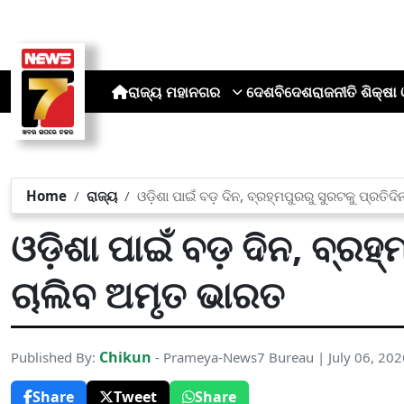
ରାଜ୍ୟ
ମହାନଗର
ଦେଶ
ବିଦେଶ
ରାଜନୀତି
ଶିକ୍ଷା 
Home
ରାଜ୍ୟ
ଓଡ଼ିଶା ପାଇଁ ବଡ଼ ଦିନ, ବ୍ରହ୍ମପୁରରୁ ସୁରଟକୁ ପ୍ରତି
ଓଡ଼ିଶା ପାଇଁ ବଡ଼ ଦିନ, ବ୍ରହ
ଚାଲିବ ଅମୃତ ଭାରତ
Chikun
Published By:
- Prameya-News7 Bureau | July 06, 20
Share
Tweet
Share