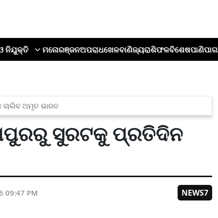
ଓ ନିଯୁକ୍ତି
ମନୋରଞ୍ଜନ
ଅପରାଧ
ଖେଳ
ବାଣିଜ୍ୟ
ରାଶିଫଳ
ବିଶେଷ
ପାଣିପାଗ
ଦିନ ଚାଲିବ ଅମୃତ ଭାରତ
୍ମପୁରରୁ ସୁରଟକୁ ପ୍ରତିଦିନ
NEWS7
26 09:47 PM