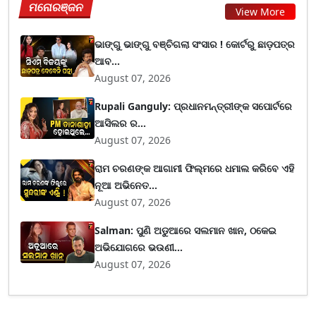
ମନୋରଞ୍ଜନ
View More
ଭାଙ୍ଗୁ ଭାଙ୍ଗୁ ବଞ୍ଚିଗଲା ସଂସାର ! କୋର୍ଟରୁ ଛାଡ଼ପତ୍ର
ଆବ...
August 07, 2026
Rupali Ganguly: ପ୍ରଧାନମନ୍ତ୍ରୀଙ୍କ ସପୋର୍ଟରେ
ଆସିଲର ର...
August 07, 2026
ରାମ ଚରଣଙ୍କ ଆଗାମୀ ଫିଲ୍ମରେ ଧମାଲ କରିବେ ଏହି
ନୂଆ ଅଭିନେତ...
August 07, 2026
Salman: ପୁଣି ଅଡୁଆରେ ସଲମାନ ଖାନ, ଠକେଇ
ଅଭିଯୋଗରେ ଭଉଣୀ...
August 07, 2026