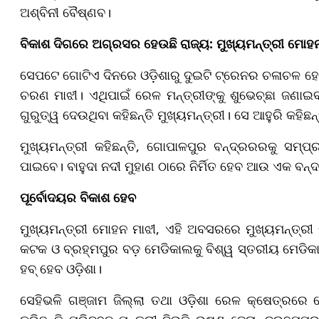
ଅଶ୍ବିନୀ ବୈଷ୍ଣବ।
ବିକାଶ ଦିଗରେ ଅଗ୍ରସର ହେଉଛି ରାଜ୍ୟ: ମୁଖ୍ୟମନ୍ତ୍ରୀ ମୋହ
ସେପଟେ ଗୋଟିଏ ଦିନରେ ଓଡ଼ିଶାରୁ ଦୁଇଟି ଟ୍ରେନର ଚଳାଚଳ ହେବ
ଚରଣ ମାଝୀ। ଏଥିପାଇଁ ରେଳ ମନ୍ତ୍ରୀଙ୍କୁ ଶୁଭେଚ୍ଛା ଜଣାଇବ
ଗୁରୁତ୍ୱ ଦେଉଥିବା କହିଛନ୍ତି ମୁଖ୍ୟମନ୍ତ୍ରୀ। ସେ ଆହୁରି କହିଛ
ମୁଖ୍ୟମନ୍ତ୍ରୀ କହିଛନ୍ତି, ଗୋପାଳପୁର ବନ୍ଦ୍ରରରକୁ ସମ୍ପ୍ର
ପାଇବେ। ବାହୁଦା ନଦୀ ମୁହାଣ ଠାରେ ନିର୍ମିତ ହେବ ଆଉ ଏକ ବନ୍
ପୂର୍ବୋଦୟର ବିକାଶ ହେବ
ମୁଖ୍ୟମନ୍ତ୍ରୀ ମୋହନ ମାଝୀ, ଏହି ଅବସରରେ ମୁଖ୍ୟମନ୍ତ୍ରୀ କହ
କଟକ ଓ ବ୍ରହ୍ମପୁର ବଡ଼ ମେଡିକାଲକୁ ବିଶ୍ୱ ସ୍ତରୀୟ ମେଡିକ
ହବ୍ ହେବ ଓଡ଼ିଶା।
ସେହିଭଳି ଗଞ୍ଜାମ ଜିଲ୍ଲା ତଥା ଓଡ଼ିଶା ରେଳ କ୍ଷେତ୍ରରେ