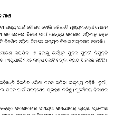
ନ ମାଝୀ
ା ରାଜ୍ୟ ପାଇଁ ଗୌରବ ବୋଲି କହିଛନ୍ତି ମୁଖ୍ୟମନ୍ତ୍ରୀ ମୋହନ
ା ସହ ରେଳର ବିକାଶ ପାଇଁ କେନ୍ଦ୍ର ସରକାର ଓଡ଼ିଶାକୁ ବହୁତ
ନ୍ତି ବିକଶିତ ଓଡ଼ିଶା ଦିଗରେ ରାଜ୍ୟର ବିକାଶ ଅଗ୍ରସର ହେଉଛି।
ସାରଣ କରାଯିବ। ୫ ହଜାରୁ ଉର୍ଦ୍ଧ୍ବ ଯୁବକ ଯୁବତୀ ନିଯୁକ୍ତି
ଦର। ଏଥିପାଇଁ ୨.୧୫ ଲକ୍ଷ କୋଟି ଟଙ୍କା ବ୍ୟୟ ଅଟକଳ ରହିଛି।
ିଛନ୍ତି ବିକଶିତ ଓଡ଼ିଶା ଗଠନ କରିବା ଲକ୍ଷ୍ୟ ରହିଛି। ବୁର୍ଲା,
ାଲ ଗଠନ ପାଇଁ ପଦକ୍ଷେପ ଗ୍ରହଣ କରିଛୁ। ପୂର୍ବୋଦୟ ବିକାଶର
 କେନ୍ଦ୍ର ସରକାରଙ୍କ ସହାୟତା ସହଯୋଗକୁ ଭୁୟସୀ ପ୍ରଶଂସା