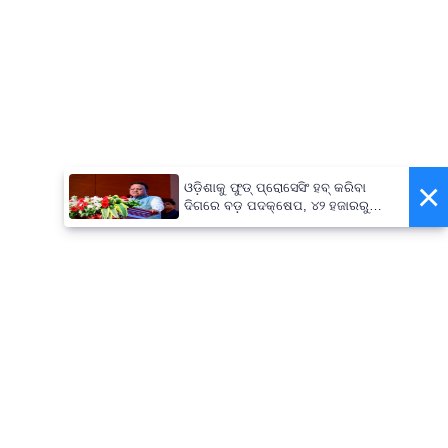
×
ଓଡ଼ିଶାକୁ ଫୁଡ୍ ପ୍ରୋସେସିଂ ହବ୍ କରିବା
ଦିଗରେ ବଡ଼ ପଦକ୍ଷେପ, ୪୨ ହଜାରରୁ
ଅଧିକ ନିଯୁକ୍ତି ସୁଯୋଗ