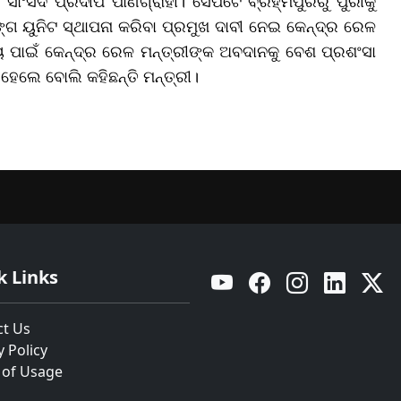
ର ସାଂସଦ ପ୍ରଦୀପ ପାଣିଗ୍ରାହୀ। ସେପଟେ ବ୍ରହ୍ମପୁରରୁ ପୁରୀକୁ
 ୟୁନିଟ ସ୍ଥାପନା କରିବା ପ୍ରମୁଖ ଦାବୀ ନେଇ କେନ୍ଦ୍ର ରେଳ
୍ୟ ପାଇଁ କେନ୍ଦ୍ର ରେଳ ମନ୍ତ୍ରୀଙ୍କ ଅବଦାନକୁ ବେଶ ପ୍ରଶଂସା
ହେଲେ ବୋଲି କହିଛନ୍ତି ମନ୍ତ୍ରୀ।
k Links
YouTube
Facebook
Instagram
Linkedin
Twitt
ct Us
y Policy
 of Usage