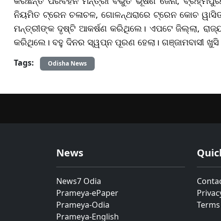
କରିଛନ୍ତି ପରିବହନ ମନ୍ତ୍ରୀ ବିଭୁତି ଭୂଷଣ ଜେନା, ବ୍ରହ୍ମପୁ
ନିୟମିତ ଟ୍ରେନ ଚଳାଚଳ, ଗୋଳନ୍ଥରାରେ ଟ୍ରେନ କୋଚ ୱାସିଙ୍ଗ
ମନ୍ତ୍ରୀଙ୍କ ଦୃଷ୍ଟି ଆକର୍ଷଣ କରିଥିଲେ। ଏପଟେ ଜିଲ୍ଲା, ରାଜ
କରିଥିଲେ। ବହୁ ଦିନର ସ୍ୱପ୍ନ ପୂରଣ ହେଲା। ଗଞ୍ଜାମବାସୀ ଖୁସି 
Tags:
Odisha News
News
Quic
News7 Odia
Conta
Prameya-ePaper
Privac
Prameya-Odia
Terms
Prameya-English