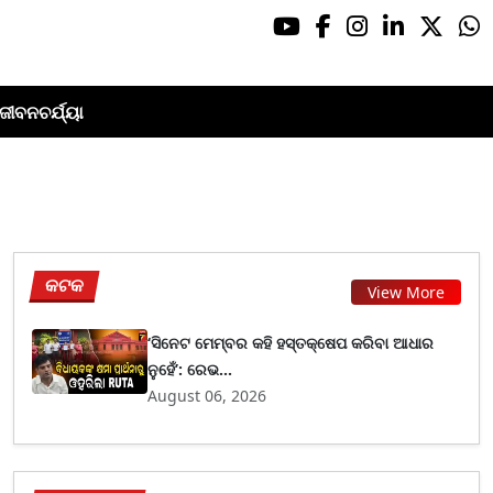
ଜୀବନଚର୍ଯ୍ୟା
କଟକ
View More
‘ସିନେଟ ମେମ୍ବର କହି ହସ୍ତକ୍ଷେପ କରିବା ଆଧାର
ନୁହେଁ’: ରେଭ...
August 06, 2026