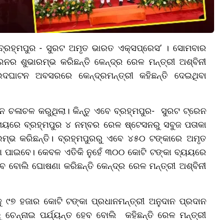
 ‘ବ୍ରହ୍ମପୁର - ସୁରଟ ଅମୃତ ଭାରତ ଏକ୍ସପ୍ରେସ’ । ସୋମବାର
ନର ଶୁଭାରମ୍ଭ କରିଛନ୍ତି କେନ୍ଦ୍ର ରେଳ ମନ୍ତ୍ରୀ ଅଶ୍ବିନୀ
ଘାଟନ ଅବସରରେ କେନ୍ଦ୍ରମନ୍ତ୍ରୀ କହିଛନ୍ତି ଦେଇଥିବା
ରେନ ଚଳାଚଳ କରୁଥିଲା। କିନ୍ତୁ ଏବେ ବ୍ରହ୍ମପୁର- ସୁରଟ ଟ୍ରେନ
ମୟରେ ବ୍ରହ୍ମପୁର ୪ ନମ୍ବର ରେଳ ଷ୍ଟେସନରୁ ସବୁଜ ପତାକା
ମ୍ଭ କରିଛନ୍ତି। ବ୍ରହ୍ମପୁରରୁ ଏବେ ୪୫୦ ଟଙ୍କାରେ ଅମୃତ
ଧା ପାଇବେ। କେବଳ ଏତିକି ନୁହେଁ ୩୦୦ କୋଟି ଟଙ୍କା ବ୍ୟୟରେ
 ବୋଲି ଘୋଷଣା କରିଛନ୍ତି କେନ୍ଦ୍ର ରେଳ ମନ୍ତ୍ରୀ ଅଶ୍ବିନୀ
ୁ ୯୭ ହଜାର କୋଟି ଟଙ୍କା ପ୍ରଧାନମନ୍ତ୍ରୀ ଅନୁଦାନ ପ୍ରଦାନ
ଚେନ୍ନାଇ ପର୍ଯ୍ୟନ୍ତ ହେବ ବୋଲି କହିଛନ୍ତି ରେଳ ମନ୍ତ୍ରୀ