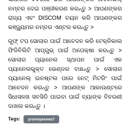
ନମ୍ବର ଦେଇ ପଞ୍ଜୀକରଣ କରନ୍ତୁ > ଆପଣଙ୍କର
ରାଜ୍ୟ ଏବଂ DISCOM ଚୟନ କରି ଆପଣଙ୍କର
କଞ୍ଜ୍ୟୁମର ନମ୍ବର ଏଣ୍ଟର କରନ୍ତୁ >
ରୁଫ୍ ଟପ ସୋଲାର ପାଇଁ ଆବେଦନ କରି ଟେକ୍ନିକାଲ
ଫିଜିବିଲିଟି ଆପ୍ରୁଭ୍ ପାଇଁ ଅପେକ୍ଷା କରନ୍ତୁ >
ସୋଲାର ପ୍ୟାନେଲ ସ୍ଥାପନ ପାଇଁ ଏକ
ପ୍ୟାନେଲଭୁକ୍ତ ଭେଣ୍ଡର ବାଛନ୍ତୁ > ସୋଲାର
ପ୍ୟାନେଲ୍ ଇନଷ୍ଟଲ ପରେ ନେଟ୍ ମିଟରିଂ ପାଇଁ
ଆବେଦନ କରନ୍ତୁ > ଆପଣଙ୍କ ଆକାଉଣ୍ଟରେ
ସିଧାସଳଖ ସବସିଡି ପାଇବା ପାଇଁ ବ୍ୟାଙ୍କ ବିବରଣୀ
ଦାଖଲ କରନ୍ତୁ ।
Tags:
prameyanews7