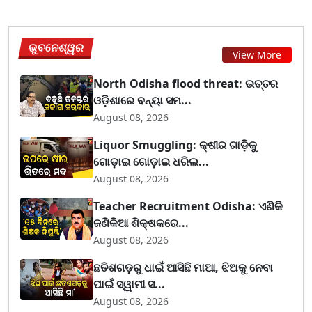
ଭୁବନେଶ୍ୱର
View More
North Odisha flood threat: ଉତ୍ତର
ଓଡ଼ିଶାରେ ବନ୍ୟା ସମ...
August 08, 2026
Liquor Smuggling: କ୍ଷୀର ଗାଡ଼ିକୁ
ଗୋଡ଼ାଇ ଗୋଡ଼ାଇ ଧରିଲ...
August 08, 2026
Teacher Recruitment Odisha: ଏଣିକି
ଜଣିକିଆ ଶିକ୍ଷକରେ...
August 08, 2026
ଛତିଶଗଡ଼ରୁ ଧାଇଁ ଆସିଛି ମାଆ, ଝିଅକୁ ନେବା
ପାଇଁ ସ୍ୱାମୀ ସ...
August 08, 2026