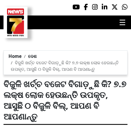
☰
Home
ଦେଶ
ବିଜୁଳି ଖର୍ଚ୍ଚ ବଜେଟ ବିଗାଡ଼ୁଛି କି? ୭.୭ ଲକ୍ଷ ଲୋକ ହେଉଛନ୍ତି
ଉପକୃତ, ଆସୁଛି ୦ ବିଜୁଳି ବିଲ୍, ଆପଣ ବି ଆପଣାନ୍ତୁ
ବିଜୁଳି ଖର୍ଚ୍ଚ ବଜେଟ ବିଗାଡ଼ୁଛି କି? ୭.୭
ଲକ୍ଷ ଲୋକ ହେଉଛନ୍ତି ଉପକୃତ,
ଆସୁଛି ୦ ବିଜୁଳି ବିଲ୍, ଆପଣ ବି
ଆପଣାନ୍ତୁ