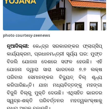
photo courtesy-zeenews
ନୂଆଦିଲ୍ଲୀ:
କେନ୍ଦ୍ର ସରକାରଙ୍କର ଫ୍ଲାଗ୍‌ସିପ୍
କାର୍ଯ୍ୟକ୍ରମ, ପ୍ରଧାନମନ୍ତ୍ରୀ ସୂର୍ଯ୍ୟ ଘର: ମୁଫ୍ତ
ବିଜଲି ଯୋଜନା ଦେଶରେ ସଫଳ ହେଉଛି। ଏହି
ଯୋଜନା ଦ୍ୱାରା ସାରା ଭାରତରେ ୭.୭ ଲକ୍ଷ
ପରିବାର ସେମାନଙ୍କର ବିଦ୍ୟୁତ୍ ବିଲ୍ ଶୂନ୍ୟ
କରିପାରିଛନ୍ତି। ଯାହା ମଧ୍ୟବିତ୍ତଙ୍କୁ ମହଙ୍ଗା
ବିଜୁଳି ବିଲ୍‌ରୁ ମୁକ୍ତି ଦେଉଛି। ଏଥିସହିତ ଭାରତର
ସ୍ୱଚ୍ଛ-ଶକ୍ତି ପରିବର୍ତ୍ତନର ମହତ୍ୱକାଂକ୍ଷାକୁ
ମଧ୍ୟ ଆଗକୁ ବଢ଼ାଉଛି।