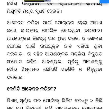
ସୌର ଉତ୍ପାଦନ ଏବଂ ସ୍ଥାପନାରେ ସ୍ଥାନୀୟ
ନିଯୁକ୍ତି ମଧ୍ୟ ସୃଷ୍ଟି ହେଉଛି।
ଆବେଦନ କରିବା ପାଇଁ ଯୋଗ୍ୟତା ହେଲା ଆପଣ
ଜଣେ ଭାରତୀୟ ନାଗରିକ ହୋଇଥିବା ଦରକାର।
ଆପଣଙ୍କର ନିଜସ୍ୱ ଘର ଥିବା ଦରକା ଓ ସୋଲାର
ପେନାଲ ପାଇଁ ଉପଯୁକ୍ତ ଛାତ ଏରିଆ ଥିବା
ଦରକାର। ତା ସହିତ ଆପଣଙ୍କର ସକ୍ରିୟ ବିଦ୍ୟୁତ
ସଂଯୋଗ ରହିବା ଆବଶ୍ୟକ। ପୂର୍ବରୁ ଆପଣଙ୍କୁ
ସୌର ସିଷ୍ଟମର କୌଣସି ସବସିଡି ନ ମିଳୁଥିବା
ଦରକାର।
କେମିତି ଆବେଦନ କରିବେ
?
ପିଏମ୍ ସୂର୍ଯ୍ୟ ଘର ପୋର୍ଟାଲ୍ ଭିଜିଟ କରନ୍ତୁ > କିଛି
ସାଧାରଣ ବିବରଣୀ ଭରି ଆପଣଙ୍କର ମୋବାଇଲ୍