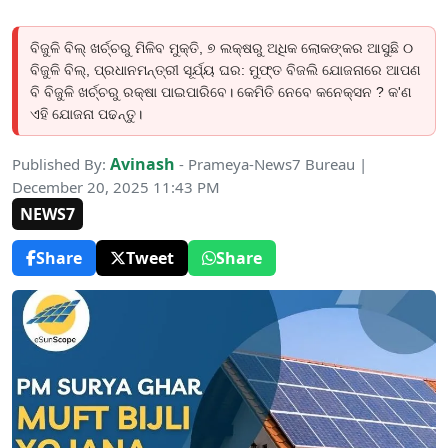
ବିଜୁଳି ବିଲ୍ ଖର୍ଚ୍ଚରୁ ମିଳିବ ମୁକ୍ତି, ୭ ଲକ୍ଷରୁ ଅଧିକ ଲୋକଙ୍କର ଆସୁଛି ୦
ବିଜୁଳି ବିଲ୍, ପ୍ରଧାନମନ୍ତ୍ରୀ ସୂର୍ଯ୍ୟ ଘର: ମୁଫ୍ତ ବିଜଲି ଯୋଜନାରେ ଆପଣ
ବି ବିଜୁଳି ଖର୍ଚ୍ଚରୁ ରକ୍ଷା ପାଇପାରିବେ। କେମିତି ନେବେ କନେକ୍ସନ ? କ'ଣ
ଏହି ଯୋଜନା ପଢନ୍ତୁ।
Avinash
Published By:
- Prameya-News7 Bureau |
December 20, 2025 11:43 PM
NEWS7
Share
Tweet
Share