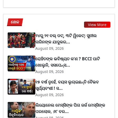
ଖେଳ
View More
୨୪ରୁ ୨୧ ବଲ୍ ଡଟ୍, ୩ଟି ୱିକେଟ୍: ସୁନୀଲ
ନାରିନଙ୍କ ଯାଦୁକର...
August 09, 2026
ରୋହିତଙ୍କ ଭବିଷ୍ୟତ କ’ଣ ? BCCI ପାଟି
ଖୋଲୁନି, ସସପେନ୍ସ...
August 09, 2026
୧୫ ବର୍ଷ ନୁହେଁ, ବୟସ ଲୁଚାଇଛନ୍ତି ବୈଭବ
ସୂର୍ଯ୍ୟବଂଶୀ ! ସ...
August 09, 2026
ଲିୟୋନେଲ ମେସ୍ସିଙ୍କ ପିତା ଜର୍ଜ ମେସ୍ସିଙ୍କ
ପରଲୋକ, ୬୮ ବର...
August 08, 2026