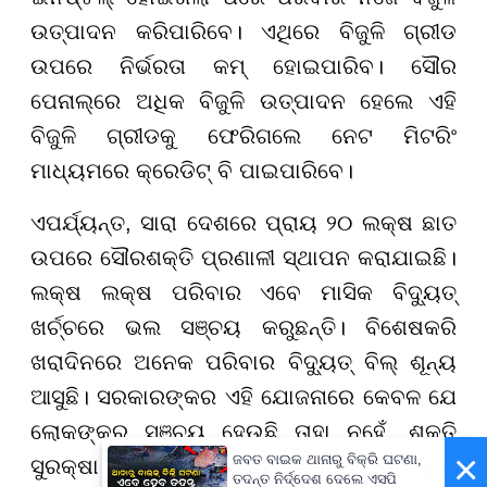
ଉତ୍ପାଦନ କରିପାରିବେ। ଏଥିରେ ବିଜୁଳି ଗ୍ରୀଡ
ଉପରେ ନିର୍ଭରତା କମ୍ ହୋଇପାରିବ। ସୌର
ପେନାଲ୍ରେ ଅଧିକ ବିଜୁଳି ଉତ୍ପାଦନ ହେଲେ ଏହି
ବିଜୁଳି ଗ୍ରୀଡକୁ ଫେରିଗଲେ ନେଟ ମିଟରିଂ
ମାଧ୍ୟମରେ କ୍ରେଡିଟ୍ ବି ପାଇପାରିବେ।
ଏପର୍ଯ୍ୟନ୍ତ, ସାରା ଦେଶରେ ପ୍ରାୟ ୨୦ ଲକ୍ଷ ଛାତ
ଉପରେ ସୌରଶକ୍ତି ପ୍ରଣାଳୀ ସ୍ଥାପନ କରାଯାଇଛି।
ଲକ୍ଷ ଲକ୍ଷ ପରିବାର ଏବେ ମାସିକ ବିଦ୍ୟୁତ୍
ଖର୍ଚ୍ଚରେ ଭଲ ସଞ୍ଚୟ କରୁଛନ୍ତି। ବିଶେଷକରି
ଖରାଦିନରେ ଅନେକ ପରିବାର ବିଦ୍ୟୁତ୍ ବିଲ୍ ଶୂନ୍ୟ
ଆସୁଛି। ସରକାରଙ୍କର ଏହି ଯୋଜନାରେ କେବଳ ଯେ
ଲୋକଙ୍କର ସଞ୍ଚୟ ହେଉଛି ତାହା ନୁହେଁ, ଶକ୍ତି
×
ଜବତ ବାଇକ ଥାନାରୁ ବିକ୍ରି ଘଟଣା,
ସୁରକ୍ଷା ସହ ଅଙ୍ଗାରକାମ୍ଳ ନିର୍ଗମନ ହ୍ରାସ କରୁଛି।
ତଦନ୍ତ ନିର୍ଦ୍ଦେଶ ଦେଲେ ଏସପି