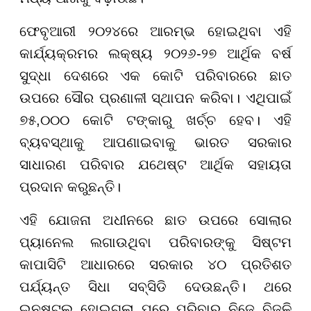
ଫେବୃଆରୀ ୨୦୨୪ରେ ଆରମ୍ଭ ହୋଇଥିବା ଏହି
କାର୍ଯ୍ୟକ୍ରମର ଲକ୍ଷ୍ୟ ୨୦୨୬-୨୭ ଆର୍ଥିକ ବର୍ଷ
ସୁଦ୍ଧା ଦେଶରେ ଏକ କୋଟି ପରିବାରରେ ଛାତ
ଉପରେ ସୌର ପ୍ରଣାଳୀ ସ୍ଥାପନ କରିବା। ଏଥିପାଇଁ
୭୫,୦୦୦ କୋଟି ଟଙ୍କାରୁ ଖର୍ଚ୍ଚ ହେବ। ଏହି
ବ୍ୟବସ୍ଥାକୁ ଆପଣାଇବାକୁ ଭାରତ ସରକାର
ସାଧାରଣ ପରିବାର ଯଥେଷ୍ଟ ଆର୍ଥିକ ସହାୟତା
ପ୍ରଦାନ କରୁଛନ୍ତି।
ଏହି ଯୋଜନା ଅଧୀନରେ ଛାତ ଉପରେ ସୋଲାର
ପ୍ୟାନେଲ ଲଗାଉଥିବା ପରିବାରଙ୍କୁ ସିଷ୍ଟମ
କାପାସିଟି ଆଧାରରେ ସରକାର ୪୦ ପ୍ରତିଶତ
ପର୍ଯ୍ୟନ୍ତ ସିଧା ସବ୍ସିଡି ଦେଉଛନ୍ତି। ଥରେ
ଇନଷ୍ଟଲ୍ ହୋଇଗଲା ପରେ ପରିବାର ନିଜେ ବିଜୁଳି