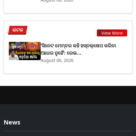
କଟକ
View More
‘ସିନେଟ ମେମ୍ବର କହି ହସ୍ତକ୍ଷେପ କରିବା
ଆଧାର ନୁହେଁ’: ରେଭ...
August 06, 2026
News