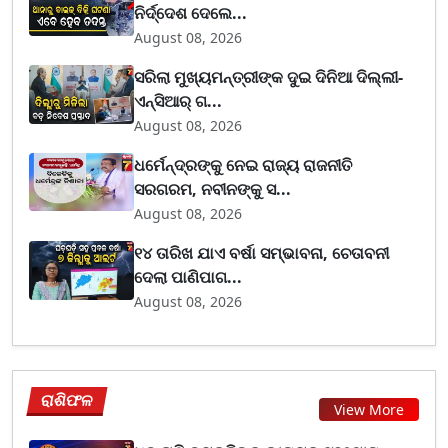
ନିର୍ଦ୍ଦେଶ ଦେଲେ...
August 08, 2026
ସରିଲା ମୁଖ୍ୟମନ୍ତ୍ରୀଙ୍କ ଦୁଇ ଦିନିଆ ଦିଲ୍ଲୀ-
ଏନ୍‌ସିଆର୍ ଗ...
August 08, 2026
ଧର୍ମେନ୍ଦ୍ରଙ୍କୁ ନେଇ ରାଜ୍ୟ ରାଜନୀତି
ସରଗରମ, ନବୀନଙ୍କୁ ସ...
August 08, 2026
୧୪ ତାରିଖ ଯାଏ ବର୍ଷା ସମ୍ଭାବନା, ଚେତାବନୀ
ଦେଲା ପାଣିପାଗ...
August 08, 2026
ରାଶିଫଳ
View More