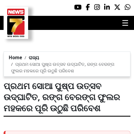
☰
Home
ରାଜ୍ୟ
ପ୍ରଥମ ସୋଆ ପୁଷ୍ପ ଉତ୍ସବ ଉଦ୍‌ଘାଟିତ, ରଙ୍ଗ ବେରଙ୍ଗ
ଫୁଲର ମହକରେ ପୂରି ଉଠୁଛି ପରିବେଶ
ପ୍ରଥମ ସୋଆ ପୁଷ୍ପ ଉତ୍ସବ
ଉଦ୍‌ଘାଟିତ, ରଙ୍ଗ ବେରଙ୍ଗ ଫୁଲର
ମହକରେ ପୂରି ଉଠୁଛି ପରିବେଶ