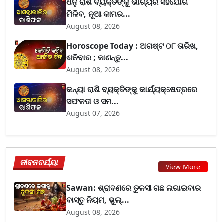
ଧନୁ ରାଶି ବ୍ୟକ୍ତିଙ୍କୁ ଭାଗ୍ୟର ସହଯୋଗ
ମିଳିବ, ନୂଆ କାମର...
August 08, 2026
Horoscope Today : ଅଗଷ୍ଟ ୦୮ ତାରିଖ,
ଶନିବାର ; ଜାଣନ୍ତୁ...
August 08, 2026
କନ୍ୟା ରାଶି ବ୍ୟକ୍ତିଙ୍କୁ କାର୍ଯ୍ୟକ୍ଷେତ୍ରରେ
ସଫଳତା ଓ ସମ...
August 07, 2026
ଜୀବନଚର୍ଯ୍ୟା
View More
Sawan: ଶ୍ରାବଣରେ ତୁଳସୀ ଗଛ ଲଗାଇବାର
ବାସ୍ତୁ ନିୟମ, ଭୁଲ୍...
August 08, 2026