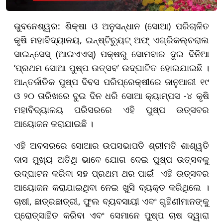
ଭୁବନେଶ୍ୱର: ଶିକ୍ଷା ଓ ଅନୁସନ୍ଧାନ (ସୋଆ) ପରିଚାଳିତ
କୃଷି ମହାବିଦ୍ୟାଳୟ, ଇନ୍‌ଷ୍ଟିଚ୍ୟୁଟ୍ ଅଫ୍ ଏଗ୍ରିକଲ୍‌ଚରାଲ
ସାଇନ୍‌ସେସ୍ (ଆଇଏଏସ୍‌) ପକ୍ଷରୁ ସୋମବାର ଦୁଇ ଦିନିଆ
‘ପ୍ରଥମ ସୋଆ ପୁଷ୍ପ ଉତ୍ସବ’ ଉଦ୍‌ଘାଟିତ ହୋଇଯାଇଛି ।
ଆନ୍ତର୍ଜାତିକ ପୁଷ୍ପ ଦିବସ ପରିପ୍ରେକ୍ଷୀରେ ଜାନୁଆରୀ ୧୯
ଓ ୨୦ ତାରିଖରେ ଦୁଇ ଦିନ ଧରି ସୋଆ କ୍ୟାମ୍ପସ -୪ କୃଷି
ମହାବିଦ୍ୟାଳୟ ପରିସରରେ ଏହି ପୁଷ୍ପ ଉତ୍ସବର
ଆୟୋଜନ କରାଯାଇଛି ।
ଏହି ଅବସରରେ ସୋଆର ଉପସଭାପତି ଶ୍ରୀମତି ଶାଶ୍ୱତି
ଦାସ ମୁଖ୍ୟ ଅତିଥି ଭାବେ ଯୋଗ ଦେଇ ପୁଷ୍ପ ଉତ୍ସବକୁ
ଉଦ୍‌ଘାଟନ କରିବା ସହ ପ୍ରଥମ ଥର ପାଇଁ ଏହି ଉତ୍ସବର
ଆୟୋଜନ କରାଯାଇଥିବା ନେଇ ଖୁସି ବ୍ୟକ୍ତ କରିଥିଲେ ।
ଚାଷୀ, ଛାତ୍ରଛାତ୍ରୀ, ଫୁଲ ବ୍ୟବସାୟୀ ଏବଂ ଗୃହିଣୀମାନଙ୍କୁ
ପ୍ରୋତ୍ସାହିତ କରିବା ଏବଂ ସେମାନେ ପୁଷ୍ପ ଚାଷ ଦ୍ୱାରା