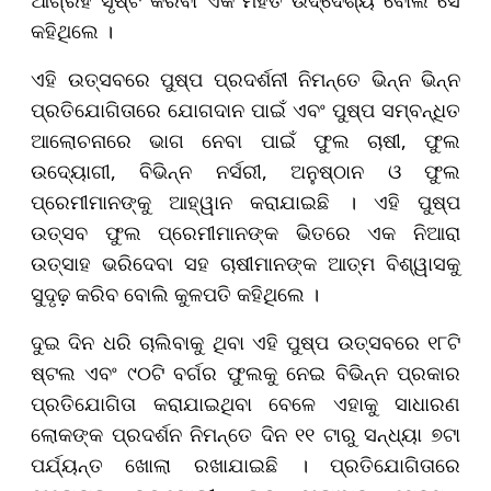
କହିଥିଲେ ।
ଏହି ଉତ୍ସବରେ ପୁଷ୍ପ ପ୍ରଦର୍ଶନୀ ନିମନ୍ତେ ଭିନ୍ନ ଭିନ୍ନ
ପ୍ରତିଯୋଗିତାରେ ଯୋଗଦାନ ପାଇଁ ଏବଂ ପୁଷ୍ପ ସମ୍ବନ୍ଧିତ
ଆଲୋଚନାରେ ଭାଗ ନେବା ପାଇଁ ଫୁଲ ଚାଷୀ, ଫୁଲ
ଉଦ୍ୟୋଗୀ, ବିଭିନ୍ନ ନର୍ସରୀ, ଅନୁଷ୍ଠାନ ଓ ଫୁଲ
ପ୍ରେମୀମାନଙ୍କୁ ଆହ୍ୱାନ କରାଯାଇଛି । ଏହି ପୁଷ୍ପ
ଉତ୍ସବ ଫୁଲ ପ୍ରେମୀମାନଙ୍କ ଭିତରେ ଏକ ନିଆରା
ଉତ୍ସାହ ଭରିଦେବା ସହ ଚାଷୀମାନଙ୍କ ଆତ୍ମ ବିଶ୍ୱାସକୁ
ସୁଦୃଢ଼ କରିବ ବୋଲି କୁଳପତି କହିଥିଲେ ।
ଦୁଇ ଦିନ ଧରି ଚାଲିବାକୁ ଥିବା ଏହି ପୁଷ୍ପ ଉତ୍ସବରେ ୧୮ଟି
ଷ୍ଟଲ ଏବଂ ୯୦ଟି ବର୍ଗର ଫୁଲକୁ ନେଇ ବିଭିନ୍ନ ପ୍ରକାର
ପ୍ରତିଯୋଗିତା କରାଯାଇଥିବା ବେଳେ ଏହାକୁ ସାଧାରଣ
ଲୋକଙ୍କ ପ୍ରଦର୍ଶନ ନିମନ୍ତେ ଦିନ ୧୧ ଟାରୁ ସନ୍ଧ୍ୟା ୭ଟା
ପର୍ଯ୍ୟନ୍ତ ଖୋଲା ରଖାଯାଇଛି । ପ୍ରତିଯୋଗିତାରେ