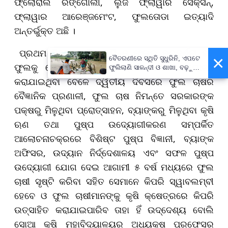
ଫ୍ଲୋରାଲ ରଙ୍ଗୋଲୀ, ଲୁଜ ଫ୍ଲାୱାର ସେକ୍ସନ୍‌,
ଫ୍ଲାୱାର ଆରେଞ୍ଜମେଂଟ, ଫୁଲତୋଡା ଇତ୍ୟାଦି
ଅନ୍ତର୍ଭୁକ୍ତ ଅଛି ।
ପ୍ରଥମ ଦିବସରେ ଭିନ୍ନ ଭିନ୍ନ ଫୁଲର ପ୍ରଦର୍ଶନୀ ସହ
×
ବୈତରଣୀରେ ସ୍ଥିତି ସୁଧୁରିନି, ଏପଟେ
ଫୁଲକୁ ନେଇ ଭିନ୍ନ ଭିନ୍ନ ପ୍ରତିଯୋଗିତା ଆୟୋଜନ
ଫୁଲିଲାଣି ସାଳନ୍ଦୀ ଓ ଶାଖା, ବଢ଼ୁଛି
ବନ୍ୟା ଭୟ
କରାଯାଇଥିବା ବେଳେ ଦ୍ୱିତୀୟ ଦିବସରେ ଫୁଲ ଚାଷର
ବୈଜ୍ଞାନିକ ପ୍ରଣାଳୀ, ଫୁଲ ଚାଷ ନିମନ୍ତେ ସରକାରଙ୍କ
ପକ୍ଷରୁ ମିଳୁଥିବା ପ୍ରୋତ୍ସାହନ, ବ୍ୟାଙ୍କରୁ ମିଳୁଥିବା କୃଷି
ଋଣ ତଥା ପୁଷ୍ପ ଉଦ୍ୟୋଗୀକରଣ ସମ୍ପର୍କିତ
ଆଲୋଚନାଚକ୍ରରେ ବିଶିଷ୍ଟ ପୁଷ୍ପ ବିଜ୍ଞାନୀ, ବ୍ୟାଙ୍କ
ଅଫିସର, ଉଦ୍ୟାନ ନିର୍ଦ୍ଦେଶାଳୟ ଏବଂ ସଫଳ ପୁଷ୍ପ
ଉଦ୍ୟୋଗୀ ଯୋଗ ଦେଇ ଆଗାମୀ ୫ ବର୍ଷ ମଧ୍ୟରେ ଫୁଲ
ଚାଷୀ ସୃଷ୍ଟି କରିବା ସହିତ ସେମାନେ କିପରି ସ୍ୱାବଲମ୍ବୀ
ହେବେ ଓ ଫୁଲ ଚାଷୀମାନଙ୍କୁ କୃଷି କ୍ଷେତ୍ରରେ କିପରି
ଉତ୍ସାହିତ କରାଯାଇପାରିବ ତାହା ହିଁ ଉଦ୍ଦେଶ୍ୟ ବୋଲି
ସୋଆ କୃଷି ମହାବିଦ୍ୟାଳୟର ଅଧ୍ୟକ୍ଷ ପ୍ରଫେସର