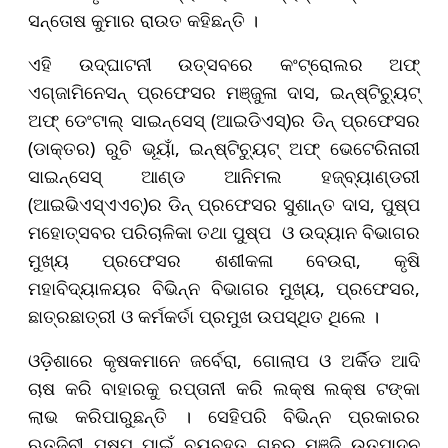
ସନ୍ତୋଷ କୁମାର ରାଉତ କହିଛନ୍ତି ।
ଏହି ଉଦ୍‌ଘାଟନୀ ଉତ୍ସବରେ କଂଟ୍ରୋଲର ଅଫ୍
ଏଗ୍‌ଜାମିନେସନ୍ ପ୍ରଫେସର ମଞ୍ଜୁଳା ଦାସ, ଇନ୍‌ଷ୍ଟିଚ୍ୟୁଟ୍
ଅଫ୍ ଡେଂଟାଲ୍ ସାଇନ୍‌ସେସ୍ (ଆଇଡିଏସ୍‌)ର ଡିନ୍ ପ୍ରଫେସର
(ଡାକ୍ତର) ରୁଚି ଭୂୟାଁ, ଇନ୍‌ଷ୍ଟିଚ୍ୟୁଟ୍ ଅଫ୍ ଭେଟେରିନାରୀ
ସାଇନ୍‌ସେସ୍ ଆଣ୍ଡ ଆନିମଲ ହଜ୍‌ବ୍ୟାଣ୍ଡରୀ
(ଆଇଭିଏସ୍‌ଏଏଚ୍‌)ର ଡିନ୍ ପ୍ରଫେସର ସୁଶାନ୍ତ ଦାସ, ପୁଷ୍ପ
ମହୋତ୍ସବର ପରିଚାଳିକା ତଥା ପୁଷ୍ପ ଓ ଉଦ୍ୟାନ ବିଭାଗର
ମୁଖ୍ୟ ପ୍ରଫେସର ଶଶୀକଳା ବେଉରା, କୃଷି
ମହାବିଦ୍ୟାଳୟର ବିଭିନ୍ନ ବିଭାଗର ମୁଖ୍ୟ, ପ୍ରଫେସର,
ଛାତ୍ରଛାତ୍ରୀ ଓ କର୍ମକର୍ତା ପ୍ରମୁଖ ଉପସ୍ଥିତ ଥିଲେ ।
ଓଡ଼ିଶାରେ କୃଷକମାନେ ଜର୍ବେରା, ଗୋଲାପ ଓ ଅର୍କିଡ ଆଦି
ଚାଷ କରି ବାହାରକୁ ରପ୍ତାନୀ କରି ଲକ୍ଷ ଲକ୍ଷ ଟଙ୍କା
ଲାଭ କରିପାରୁଛନ୍ତି । ସେହିପରି ବିଭିନ୍ନ ପ୍ରକାରର
ଋତୁଜିବୀ ପୁଷ୍ପ ପାଇଁ ବ୍ୟବହୃତ ଗଛର ମଞ୍ଜି ଉତ୍ପାଦନ