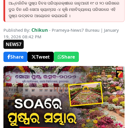
ଆନ୍ତର୍ଜାତିକ ପୁଷ୍ପ ଦିବସ ପରିପ୍ରେକ୍ଷୀରେ ଜାନୁଆରୀ ୧୯ ଓ ୨୦ ତାରିଖରେ
ଦୁଇ ଦିନ ଧରି ସୋଆ କ୍ୟାମ୍ପସ -୪ କୃଷି ମହାବିଦ୍ୟାଳୟ ପରିସରରେ ଏହି
ପୁଷ୍ପ ଉତ୍ସବର ଆୟୋଜନ କରାଯାଇଛି ।
Chikun
Published By:
- Prameya-News7 Bureau | January
19, 2026 08:42 PM
NEWS7
Share
Tweet
Share