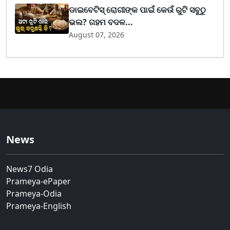
ଡାଇବେଟିସ୍ ରୋଗୀଙ୍କ ପାଇଁ କେଉଁ ରୁଟି ସବୁଠୁ
ଭଲ? ଗହମ ବଦଳ...
August 07, 2026
News
News7 Odia
Prameya-ePaper
Prameya-Odia
Prameya-English