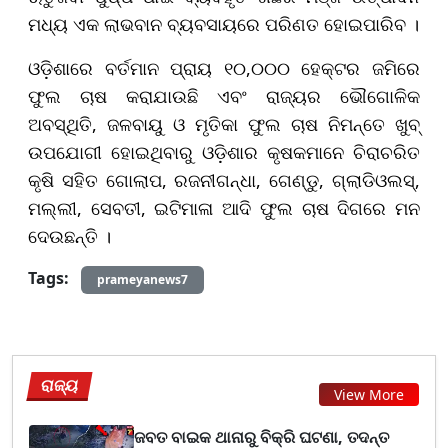
ମଧ୍ୟ ଏକ ଲାଭବାନ ବ୍ୟବସାୟରେ ପରିଣତ ହୋଇପାରିବ ।
ଓଡ଼ିଶାରେ ବର୍ତମାନ ପ୍ରାୟ ୧୦,୦୦୦ ହେକ୍ଟର ଜମିରେ
ଫୁଲ ଚାଷ କରାଯାଉଛି ଏବଂ ରାଜ୍ୟର ଭୌଗୋଳିକ
ଅବସ୍ଥିତି, ଜଳବାୟୁ ଓ ମୃତିକା ଫୁଲ ଚାଷ ନିମନ୍ତେ ଖୁବ୍
ଉପଯୋଗୀ ହୋଇଥିବାରୁ ଓଡ଼ିଶାର କୃଷକମାନେ ଚିରାଚରିତ
କୃଷି ସହିତ ଗୋଲାପ, ରଜନୀଗନ୍ଧା, ଗେଣ୍ଡୁ, ଗ୍ଲାଡିଓଲସ୍‌,
ମଲ୍ଲୀ, ସେବତୀ, ଇଟିମାଳା ଆଦି ଫୁଲ ଚାଷ ଦିଗରେ ମନ
ଦେଉଛନ୍ତି ।
Tags:
prameyanews7
ରାଜ୍ୟ
View More
ଜବତ ବାଇକ ଥାନାରୁ ବିକ୍ରି ଘଟଣା, ତଦନ୍ତ