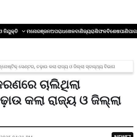
ଓ ନିଯୁକ୍ତି
ମନୋରଞ୍ଜନ
ଅପରାଧ
ଖେଳ
ବାଣିଜ୍ୟ
ରାଶିଫଳ
ବିଶେଷ
ପାଣିପାଗ
ନୋଷ୍ଟିକ୍ ସେଣ୍ଟର, ଚଢ଼ାଉ କଲା ରାଜ୍ୟ ଓ ଜିଲ୍ଲା ସ୍ବାସ୍ଥ୍ୟ ବିଭାଗ
କରଣରେ ଚାଲିଥିଲା
଼ାଉ କଲା ରାଜ୍ୟ ଓ ଜିଲ୍ଲା