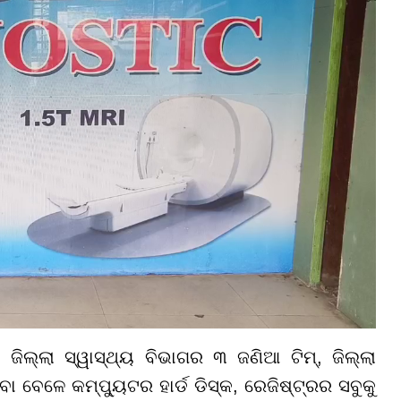
ିଲ୍ଲା ସ୍ୱାସ୍ଥ୍ୟ ବିଭାଗର ୩ ଜଣିଆ ଟିମ୍, ଜିଲ୍ଲା
ବେଳେ କମ୍ପ୍ୟୁଟର ହାର୍ଡ ଡିସ୍କ, ରେଜିଷ୍ଟ୍ରର ସବୁକୁ