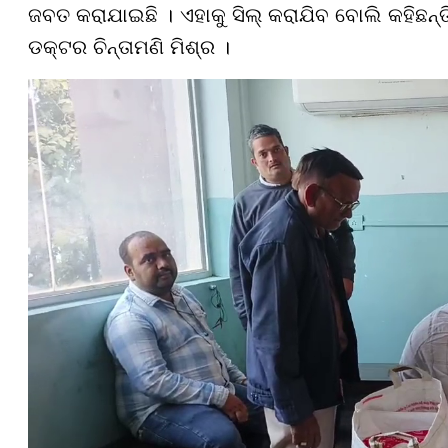
ଜବତ କରାଯାଇଛି । ଏହାକୁ ସିଲ୍ କରାଯିବ ବୋଲି କହିଛନ୍ତି
ଡକ୍ଟର ଚିନ୍ତାମଣି ମିଶ୍ର ।