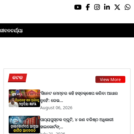
ଜୀବନଚର୍ଯ୍ୟା
କଟକ
View More
‘ସିନେଟ ମେମ୍ବର କହି ହସ୍ତକ୍ଷେପ କରିବା ଆଧାର
ନୁହେଁ’: ରେଭ...
August 06, 2026
ପାଠ୍ୟପୁସ୍ତକ ତ୍ରୁଟି, ୪ ଜଣ ବରିଷ୍ଠ ଅଧିକାରୀ
ହାଇକୋର୍ଟଙ୍...
July 21, 2026