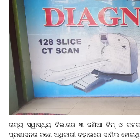
ରାଜ୍ୟ ସ୍ୱାସ୍ଥ୍ୟ ବିଭାଗର ୩ ଜଣିଆ ଟିମ୍ ଓ କଟକ ଜ
ପ୍ରଶାସନର ଜଣେ ଅଧିକାରୀ ଚଢ଼ାଉରେ ସାମିଲ ହୋଇଥିବା 