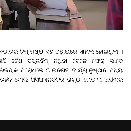
ୟ ବିଭାଗର ଟିମ୍ ମଧ୍ୟ ଏହି ଚଢ଼ାଉରେ ସାମିଲ ହୋଇଥିଲା ।
ସି ବୈଧ ଦସ୍ତାବିଜ୍ ନଥିବା ବେଳେ ଫେକ୍ ଭାବେ
ମାଲିକଙ୍କ ବିରୋଧରେ ଆଇନଗତ କାର୍ଯ୍ୟାନୁଷ୍ଠାନ ମଧ୍ୟ
ରହିବ ବୋଲି ପିସିପିଏନଡିଟିର ରାଜ୍ୟ ନୋଡାଲ ଅଫିସର