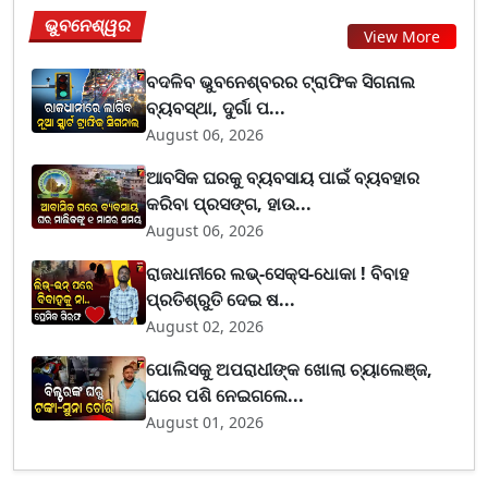
ଭୁବନେଶ୍ୱର
View More
ବଦଳିବ ଭୁବନେଶ୍ବରର ଟ୍ରାଫିକ ସିଗନାଲ
ବ୍ୟବସ୍ଥା, ଦୁର୍ଗା ପ...
August 06, 2026
ଆବସିକ ଘରକୁ ବ୍ୟବସାୟ ପାଇଁ ବ୍ୟବହାର
କରିବା ପ୍ରସଙ୍ଗ, ହାଉ...
August 06, 2026
ରାଜଧାନୀରେ ଲଭ୍-ସେକ୍ସ-ଧୋକା ! ବିବାହ
ପ୍ରତିଶ୍ରୁତି ଦେଇ ଷ...
August 02, 2026
ପୋଲିସକୁ ଅପରାଧୀଙ୍କ ଖୋଲା ଚ୍ୟାଲେଞ୍ଜ,
ଘରେ ପଶି ନେଇଗଲେ...
August 01, 2026