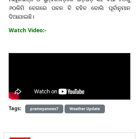
୬୦କିମି ବେଗରେ ପବନ ବି ବହିବ ବୋଲି ପୂର୍ବାନୁମାନ
ଦିଆଯାଇଛି।
Watch Video:-
Tags:
prameyanews7
Weather Update