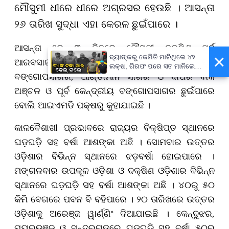
ମୌସୁମୀ ଧୀରେ ଧୀରେ ଅଗ୍ରସର ହେଉଛି । ଆସନ୍ତା
୨୬ ତାରିଖ ସୁଦ୍ଧା ଏହା କେରଳ ଛୁଇଁପାରେ ।
ଆସନ୍ତା ୨ରୁ ୩ ଦିନରେ ମୌସୁମୀ ଦକ୍ଷିଣ ପୂର୍ବ
×
ବ୍ୟାଙ୍କରୁ କେମିତି ମାରିଥିଲେ ୪୨
ଆରବସାଗର, ଦକ୍ଷିଣ ପଶ୍ଚିମ ଓ ଦକ୍ଷିଣ ପୂର୍ବ
ଲକ୍ଷ, ଗିରଫ ପରେ ସତ ମାନିଲେ
ବଙ୍ଗୋପସାଗର, ଆଣ୍ଡାମାନ ସାଗର ଓ ଦୀପର ବାକି
ବାପ-ପୁଅ
ଅଞ୍ଚଳ ଓ ପୂର୍ବ କେନ୍ଦ୍ରୀୟ ବଙ୍ଗୋପସାଗର ଛୁଇଁପାରେ
ବୋଲି ଆଇଏମଡି ପକ୍ଷରୁ କୁହାଯାଇଛି ।
କାଳବୈଶାଖୀ ପ୍ରଭାବରେ ରାଜ୍ୟର ବିକ୍ଷିପ୍ତ ସ୍ଥାନରେ
ଘଡ଼ଘଡ଼ି ସହ ବର୍ଷା ଆଶଙ୍କା ଅଛି । ସୋମବାର ଉତ୍ତର
ଓଡ଼ିଶାର ବିଭିନ୍ନ ସ୍ଥାନରେ ଝଡ଼ବର୍ଷା ହୋଇପାରେ ।
ମଙ୍ଗଳବାର ଉପକୂଳ ଓଡ଼ିଶା ଓ ଦକ୍ଷିଣ ଓଡ଼ିଶାର ବିଭିନ୍ନ
ସ୍ଥାନରେ ଘଡ଼ଘଡ଼ି ସହ ବର୍ଷା ଆଶଙ୍କା ଅଛି । ୪୦ରୁ ୫୦
କିମି ବେଗରେ ପବନ ବି ବହିପାରେ । ୨୦ ତାରିଖରେ ଉତ୍ତର
ଓଡ଼ିଶାକୁ ଅରେଞ୍ଜ ୱାର୍ଣ୍ଣିଂ ଦିଆଯାଇଛି । କେନ୍ଦୁଝର,
ମୟୂରଭଞ୍ଜ ଓ ସୁନ୍ଦରଗଡ଼ରେ ଘଡ଼ଘଡ଼ି ସହ ବର୍ଷା ୫୦ରୁ