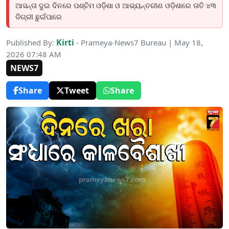
ଆସନ୍ତା ଦୁଇ ଦିନରେ ପଶ୍ଚିମ ଓଡ଼ିଶା ଓ ଆଭ୍ୟନ୍ତରୀଣ ଓଡ଼ିଶାରେ ତାତି ୪୩
ଡିଗ୍ରୀ ଛୁଇଁପାରେ
Kirti
Published By:
- Prameya-News7 Bureau | May 18,
2026 07:48 AM
NEWS7
Share
Tweet
Share