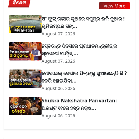
ବିଶେଷ
View More
୧୮ ଫୁଟ୍ ଗଭୀର କୂଅରେ ସମୁଦ୍ର ଭଳି ଜୁଆର !
ଭୂମିକମ୍ପର ସଙ୍...
August 07, 2026
ହସ୍ତତନ୍ତ ଦିବସରେ ପ୍ରଧାନମନ୍ତ୍ରୀଙ୍କ
ସ୍ବଦେଶୀ ବାର୍ତ୍ତା,...
August 07, 2026
ମୋବାଇଲ୍ ଦେଖାଇ ପିଲାଙ୍କୁ ଖୁଆଉଛନ୍ତି କି ?
ଡେରି ହୋଇଯିବା...
August 06, 2026
Shukra Nakshatra Parivartan:
ଅଗଷ୍ଟ ୧୧ରେ ହସ୍ତ ନକ୍ଷ...
August 06, 2026