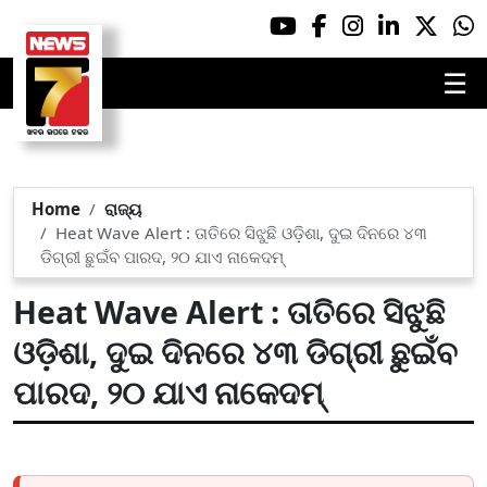
☰
Home
ରାଜ୍ୟ
Heat Wave Alert : ତାତିରେ ସିଝୁଛି ଓଡ଼ିଶା, ଦୁଇ ଦିନରେ ୪୩
ଡିଗ୍ରୀ ଛୁଇଁବ ପାରଦ, ୨୦ ଯାଏ ନାକେଦମ୍
Heat Wave Alert : ତାତିରେ ସିଝୁଛି
ଓଡ଼ିଶା, ଦୁଇ ଦିନରେ ୪୩ ଡିଗ୍ରୀ ଛୁଇଁବ
ପାରଦ, ୨୦ ଯାଏ ନାକେଦମ୍