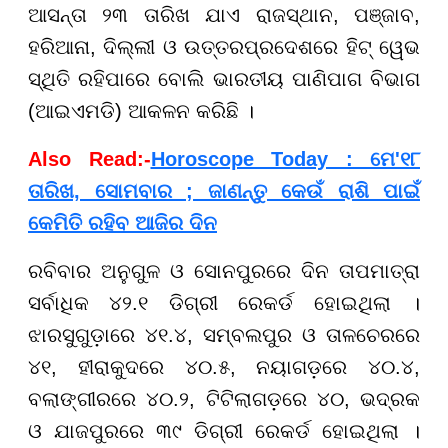
ଆସନ୍ତା ୨୩ ତାରିଖ ଯାଏ ରାଜସ୍ଥାନ, ପଞ୍ଜାବ,
ହରିଆନା, ଦିଲ୍ଲୀ ଓ ଉତ୍ତରପ୍ରଦେଶରେ ହିଟ୍ ୱେଭ
ସ୍ଥିତି ରହିପାରେ ବୋଲି ଭାରତୀୟ ପାଣିପାଗ ବିଭାଗ
(ଆଇଏମଡି) ଆକଳନ କରିଛି ।
Also Read:-
Horoscope Today : ମେ'୧୮
ତାରିଖ, ସୋମବାର ; ଜାଣନ୍ତୁ କେଉଁ ରାଶି ପାଇଁ
କେମିତି ରହିବ ଆଜିର ଦିନ
ରବିବାର ଅନୁଗୁଳ ଓ ସୋନପୁରରେ ଦିନ ତାପମାତ୍ରା
ସର୍ବାଧିକ ୪୨.୧ ଡିଗ୍ରୀ ରେକର୍ଡ ହୋଇଥିଲା ।
ଝାରସୁଗୁଡ଼ାରେ ୪୧.୪, ସମ୍ବଲପୁର ଓ ତାଳଚେରରେ
୪୧, ହୀରାକୁଦରେ ୪୦.୫, ନୟାଗଡ଼ରେ ୪୦.୪,
ବଲାଙ୍ଗୀରରେ ୪୦.୨, ଟିଟିଲାଗଡ଼ରେ ୪୦, ଭଦ୍ରକ
ଓ ଯାଜପୁରରେ ୩୯ ଡିଗ୍ରୀ ରେକର୍ଡ ହୋଇଥିଲା ।