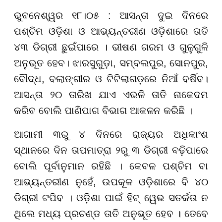
ଭୁବନେଶ୍ୱର ୧୮।୦୫ : ଆସନ୍ତା ଦୁଇ ଦିନରେ
ପଶ୍ଚିମ ଓଡ଼ିଶା ଓ ଆଭ୍ୟନ୍ତରୀଣ ଓଡ଼ିଶାରେ ତାତି
୪୩ ଡିଗ୍ରୀ ଛୁଇଁପାରେ । ଭୀଷଣ ଗରମ ଓ ଗୁଳୁଗୁଳି
ଅନୁଭୂତ ହେବ। ଝାରସୁଗୁଡ଼ା, ସମ୍ବଲପୁର, ସୋନପୁର,
ବୌଦ୍ଧ, ବଲାଙ୍ଗୀର ଓ ଟିଟିଲାଗଡ଼ରେ ନିଆଁ ବର୍ଷିବ।
ଆସନ୍ତା ୨୦ ତାରିଖ ଯାଏ ଏଭଳି ତାତି ନାକେଦମ
କରିବ ବୋଲି ପାଣିପାଗ ବିଭାଗ ଆକଳନ କରିଛି ।
ଆଗାମୀ ୩ରୁ ୪ ଦିନରେ ରାଜ୍ୟର ଅଧିକାଂଶ
ସ୍ଥାନରେ ଦିନ ତାପମାତ୍ରା ୨ରୁ ୩ ଡିଗ୍ରୀ ବଢ଼ିପାରେ
ବୋଲି ପୂର୍ବାନୁମାନ ରହିଛି । କେବଳ ପଶ୍ଚିମ ବା
ଆଭ୍ୟନ୍ତରୀଣ ନୁହେଁ, ଉପକୂଳ ଓଡ଼ିଶାରେ ବି ୪୦
ଡିଗ୍ରୀ ଟପିବ । ଓଡ଼ିଶା ପାଇଁ ହିଟ୍ ୱେଭ ସତର୍କତା ନ
ଥିଲେ ମଧ୍ୟ ପ୍ରଚଣ୍ଡ ତାତି ଅନୁଭୂତ ହେବ । ତେବେ