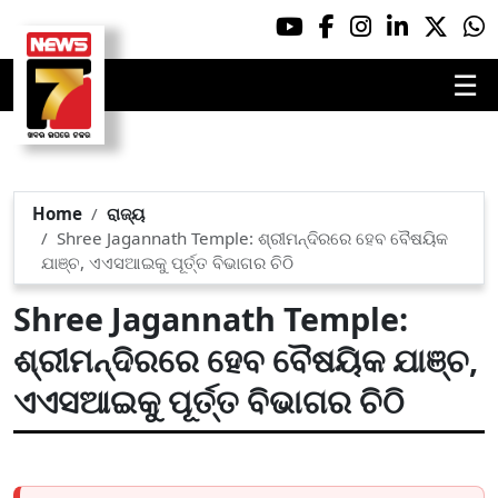
☰
Home
ରାଜ୍ୟ
Shree Jagannath Temple: ଶ୍ରୀମନ୍ଦିରରେ ହେବ ବୈଷୟିକ
ଯାଞ୍ଚ, ଏଏସଆଇକୁ ପୂର୍ତ୍ତ ବିଭାଗର ଚିଠି
Shree Jagannath Temple:
ଶ୍ରୀମନ୍ଦିରରେ ହେବ ବୈଷୟିକ ଯାଞ୍ଚ,
ଏଏସଆଇକୁ ପୂର୍ତ୍ତ ବିଭାଗର ଚିଠି