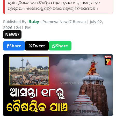
ଶ୍ରୀମନ୍ଦିରରେ ହେବ ବୈଷୟିକ ଯାଞ୍ଚ । ଜୁଲାଇ ୧୮ରୁ ଆରମ୍ଭ ହେବ
ପ୍ରକ୍ରିୟା । ଏଏସଆଇକୁ ପୂର୍ତ୍ତ ବିଭାଗ ପକ୍ଷରୁ ଚିଠି କରାଯାଇଛି ।
Ruby
Published By:
- Prameya-News7 Bureau | July 02,
2026 12:41 PM
NEWS7
Share
Tweet
Share