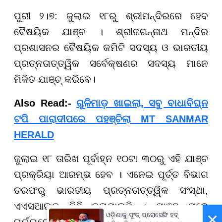
ପୁରୀ ୨।୭: ଜୁଲାଇ ୧୮ରୁ ଶ୍ରୀମନ୍ଦିରରେ ହେବ
ବୈଷୟିକ ଯାଞ୍ଚ । ଶ୍ରୀଜଗନ୍ନାଥ ମନ୍ଦିର
ପ୍ରଶାସନର ବୈଷୟିକ କମିଟି ସଦସ୍ୟ ଓ ଭାରତୀୟ
ପ୍ରତ୍ନତାତ୍ତ୍ୱିକ ସର୍ବେକ୍ଷଣର ସଦସ୍ୟ ମାନେ
ମିଳିତ ଯାଞ୍ଚ୍ କରିବେ।
Also Read:-
ଗୁଳିମାଡ଼ ଖାଇଲା, ସବୁ ବାଧାବିଘ୍ନ
ଟପି ପାରାଦୀପରେ ପହଞ୍ଚିଲା MT SANMAR
HERALD
ଜୁଲାଇ ୧୮ ତାରିଖ ପୂର୍ବାହ୍ନ ୧୦ଟା ୩୦ରୁ ଏହି ଯାଞ୍ଚ
ପ୍ରକ୍ରିୟା ଆରମ୍ଭ ହେବ । ଏନେଇ ପୂର୍ତ୍ତ ବିଭାଗ
ତରଫରୁ ଭାରତୀୟ ପ୍ରତ୍ନତାତ୍ତ୍ୱିକ ସଂସ୍ଥା,
ଏଏସଆଇକୁ ଚିଠି କରାଯାଇଛି । ଯାଞ୍ଚ ପରେ
×
ଓଡ଼ିଶାକୁ ଫୁଡ୍ ପ୍ରୋସେସିଂ ହବ୍
ପର୍ଯ୍ୟବେକ୍ଷଣକୁ ନେଇ ଏକ ବୈଠକ ମଧ୍ୟ