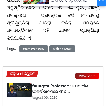
କରିବା ଦିଗରେ ବଡ଼ ପଦକ୍ଷେପ, ୪୨
ହଜାରରୁ ଅଧିକ ନିଯୁକ୍ତି ସୁଯୋଗ
ଅନୁଷ୍ଠିତ ହେବ । ତେବେ ଏହା ଏକ ରୁଟିନ୍ ଯାଞ୍ଚ୍
ପ୍ରକ୍ରିୟା । ପ୍ରତ୍ୟେକ ବର୍ଷ ମହାପ୍ରଭୁ
ଶ୍ରୀଗୁଣ୍ଡିଚା ଯାତ୍ରା କରିବା ସମୟରେ
ଶ୍ରୀମନ୍ଦିରରେ ଏହି ଯାଞ୍ଚ ପ୍ରକ୍ରିୟା
କରାଯାଇଥାଏ ।
Tags:
prameyanews7
Odisha News
ଶିକ୍ଷା ଓ ନିଯୁକ୍ତି
View More
Youngest Professor: ୩୦୬ ବର୍ଷର
ରେକର୍ଡ ଭାଙ୍ଗିଲେ ୧୮ ବ...
August 03, 2026