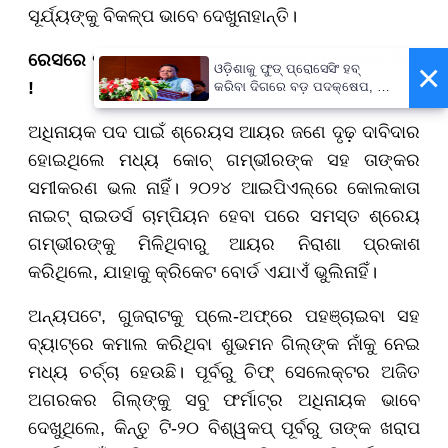
ସୂର୍ଯ୍ୟଙ୍କୁ ବିକଳ୍ପ ଭାବେ ଦେଖୁନାହାନ୍ତି।
ରେସରେ ପଛେଇ ଗଲେ ଶ୍ରେୟସ ଆୟର ଓ ଶୁଭମନ ଗିଲ୍
×
ଓଡ଼ିଶାକୁ ଫୁଡ୍ ପ୍ରୋସେସିଂ ହବ୍
!
କରିବା ଦିଗରେ ବଡ଼ ପଦକ୍ଷେପ, ୪୨
ହଜାରରୁ ଅଧିକ ନିଯୁକ୍ତି ସୁଯୋଗ
ଅଧିନାୟକ ପଦ ପାଇଁ ଶ୍ରେୟସ ଆୟର ଜଣେ ଦୃଢ଼ ଦାବିଦାର
ହୋଇଥିଲେ ମଧ୍ୟ କୋଚ୍ ଗମ୍ଭୀରଙ୍କ ସହ ତାଙ୍କର
ସମୀକରଣ ଭଲ ନାହିଁ। ୨୦୨୪ ଆଇପିଏଲ୍ରେ କୋଲକାତା
ନାଇଟ୍ ରାଇଡର୍ସ ଚାମ୍ପିୟନ ହେବା ପରେ ସମସ୍ତ ଶ୍ରେୟ
ଗମ୍ଭୀରଙ୍କୁ ମିଳିଥିବାରୁ ଆୟର ନିରାଶା ପ୍ରକାଶ
କରିଥିଲେ, ଯାହାକୁ କ୍ରିକେଟ ବୋର୍ଡ ଏଯାଏଁ ଭୁଲିନାହିଁ।
ଅନ୍ୟପଟେ, ଗୁଜରାଟକୁ ପ୍ଲେ-ଅଫ୍ରେ ପହଞ୍ଚାଇବା ସହ
ବ୍ୟାଟ୍ରେ କମାଲ କରିଥିବା ଶୁଭମନ ଗିଲ୍ଙ୍କ ନାଁକୁ ନେଇ
ମଧ୍ୟ ଚର୍ଚ୍ଚା ହେଉଛି। ପୂର୍ବରୁ ଚିଫ୍ ସେଲେକ୍ଟର ଅଜିତ
ଅଗରକର ଗିଲ୍ଙ୍କୁ ସବୁ ଫର୍ମାଟ୍ର ଅଧିନାୟକ ଭାବେ
ଦେଖୁଥିଲେ, କିନ୍ତୁ ଟି-୨୦ ବିଶ୍ୱକପ୍ ପୂର୍ବରୁ ତାଙ୍କ ଖରାପ