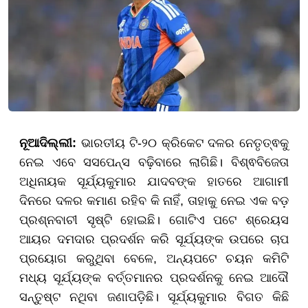
ନୂଆଦିଲ୍ଲୀ:
ଭାରତୀୟ ଟି-୨୦ କ୍ରିକେଟ ଦଳର ନେତୃତ୍ଵକୁ
ନେଇ ଏବେ ସସପେନ୍ସ ବଢ଼ିବାରେ ଲାଗିଛି। ବିଶ୍ଵବିଜେତା
ଅଧିନାୟକ ସୂର୍ଯ୍ୟକୁମାର ଯାଦବଙ୍କ ହାତରେ ଆଗାମୀ
ଦିନରେ ଦଳର କମାଣ ରହିବ କି ନାହିଁ, ତାହାକୁ ନେଇ ଏକ ବଡ଼
ପ୍ରଶ୍ନବାଚୀ ସୃଷ୍ଟି ହୋଇଛି। ଗୋଟିଏ ପଟେ ଶ୍ରେୟସ
ଆୟର ଦମଦାର ପ୍ରଦର୍ଶନ କରି ସୂର୍ଯ୍ୟଙ୍କ ଉପରେ ଚାପ
ପ୍ରୟୋଗ କରୁଥିବା ବେଳେ, ଅନ୍ୟପଟେ ଚୟନ କମିଟି
ମଧ୍ୟ ସୂର୍ଯ୍ୟଙ୍କ ବର୍ତ୍ତମାନର ପ୍ରଦର୍ଶନକୁ ନେଇ ଆଦୌ
ସନ୍ତୁଷ୍ଟ ନଥିବା ଜଣାପଡ଼ିଛି। ସୂର୍ଯ୍ୟକୁମାର ବିଗତ କିଛି