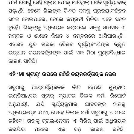
ଫର୍ମ ଯୋଗୁଁ ସେହି ପ୍ଲାନ ଫେଲ୍ ମାରିଥିଲା। ଯଦି ସୂର୍ଯ୍ୟ ବାଦ୍
ପଡ଼ନ୍ତି, ତେବେ ଗିଲଙ୍କ ଟି-୨୦ ଦଳକୁ ପ୍ରତ୍ୟାବର୍ତ୍ତନ
ସହଜ ହୋଇପାରେ, ହେଲେ କପ୍ତାନୀ ମିଳିବା ଏତେ ସହଜ
ନୁହେଁ। ଗିଲ୍ଙ୍କୁ ଅଧିନାୟକ କରାଗଲେ ସଞ୍ଜୁ ସାମସନ ୩
ନମ୍ବର ଓ ଈଶାନ କିଷନ ୪ ନମ୍ବରରେ ଆସିପାରନ୍ତି।
ଏହାସହ ଯୁବ ତାରକା ବୈଭବ ସୂର୍ଯ୍ୟବଂଶୀଙ୍କ ଦ୍ରୁତ
ଉତ୍ଥାନ ଚୟନକର୍ତ୍ତାଙ୍କ ପାଇଁ ଏକ ମିଠା ମୁଣ୍ଡବିନ୍ଧାର
କାରଣ ସାଜିଛି।
ଏହି ‘MI ଷ୍ଟାର୍’ ଉପରେ ରହିଛି ଚୟନକର୍ତ୍ତାଙ୍କ ନଜର
ସବୁଠାରୁ ଆଶ୍ଚର୍ଯ୍ୟଜନକ ନାଁଟି ହେଉଛି ମୁମ୍ବାଇ
ଇଣ୍ଡିଆନ୍ସର ଷ୍ଟାର୍ ବ୍ୟାଟର ତିଲକ ବର୍ମା ରିପୋର୍ଟ
ଅନୁଯାୟୀ, ଯଦି ସୂର୍ଯ୍ୟକୁମାର ଯାଦବଙ୍କ ହାତରୁ
ଅଧିନାୟକତ୍ଵ ଯାଏ, ତେବେ ତିଲକ ବର୍ମା ସବୁଠାରୁ ଆଗରେ
ରହିବେ। ତାଙ୍କୁ ଟ୍ରାଇ-ନେସନ 'ଏ' ସିରିଜ୍ ପାଇଁ ଅଧିନାୟକ
କରାଯିବା ପଛରେ ଏକ ବଡ଼ କାରଣ ରହିଛି।