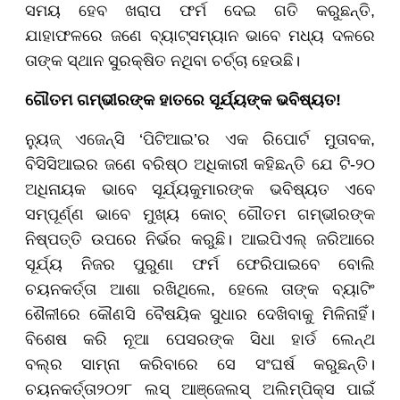
ସମୟ ହେବ ଖରାପ ଫର୍ମ ଦେଇ ଗତି କରୁଛନ୍ତି,
ଯାହାଫଳରେ ଜଣେ ବ୍ୟାଟ୍ସମ୍ୟାନ ଭାବେ ମଧ୍ୟ ଦଳରେ
ତାଙ୍କ ସ୍ଥାନ ସୁରକ୍ଷିତ ନଥିବା ଚର୍ଚ୍ଚା ହେଉଛି।
ଗୌତମ ଗମ୍ଭୀରଙ୍କ ହାତରେ ସୂର୍ଯ୍ୟଙ୍କ ଭବିଷ୍ୟତ!
ନ୍ୟୁଜ୍ ଏଜେନ୍ସି ‘ପିଟିଆଇ’ର ଏକ ରିପୋର୍ଟ ମୁତାବକ,
ବିସିସିଆଇର ଜଣେ ବରିଷ୍ଠ ଅଧିକାରୀ କହିଛନ୍ତି ଯେ ଟି-୨୦
ଅଧିନାୟକ ଭାବେ ସୂର୍ଯ୍ୟକୁମାରଙ୍କ ଭବିଷ୍ୟତ ଏବେ
ସମ୍ପୂର୍ଣ୍ଣ ଭାବେ ମୁଖ୍ୟ କୋଚ୍ ଗୌତମ ଗମ୍ଭୀରଙ୍କ
ନିଷ୍ପତ୍ତି ଉପରେ ନିର୍ଭର କରୁଛି। ଆଇପିଏଲ୍ ଜରିଆରେ
ସୂର୍ଯ୍ୟ ନିଜର ପୁରୁଣା ଫର୍ମ ଫେରିପାଇବେ ବୋଲି
ଚୟନକର୍ତ୍ତା ଆଶା ରଖିଥିଲେ, ହେଲେ ତାଙ୍କ ବ୍ୟାଟିଂ
ଶୈଳୀରେ କୌଣସି ବୈଷୟିକ ସୁଧାର ଦେଖିବାକୁ ମିଳିନାହିଁ।
ବିଶେଷ କରି ନୂଆ ପେସରଙ୍କ ସିଧା ହାର୍ଡ ଲେନ୍ଥ
ବଲ୍‌ର ସାମ୍ନା କରିବାରେ ସେ ସଂଘର୍ଷ କରୁଛନ୍ତି।
ଚୟନକର୍ତ୍ତା୨୦୨୮ ଲସ୍ ଆଞ୍ଜେଲସ୍ ଅଲିମ୍ପିକ୍ସ ପାଇଁ