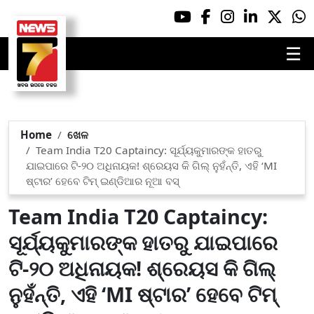
☰
Home
ଖେଳ
Team India T20 Captaincy: ସୂର୍ଯ୍ୟକୁମାରଙ୍କ ହାତରୁ
ଯାଇପାରେ ଟି-୨୦ ଅଧିନାୟକ! ଶ୍ରେୟସ କି ଗିଲ୍ ନୁହଁନ୍ତି, ଏହି ‘MI
ଷ୍ଟାର’ ହେବେ ଟିମ୍ ଇଣ୍ଡିଆର ନୂଆ ବସ୍‌
Team India T20 Captaincy:
ସୂର୍ଯ୍ୟକୁମାରଙ୍କ ହାତରୁ ଯାଇପାରେ
ଟି-୨୦ ଅଧିନାୟକ! ଶ୍ରେୟସ କି ଗିଲ୍
ନୁହଁନ୍ତି, ଏହି ‘MI ଷ୍ଟାର’ ହେବେ ଟିମ୍