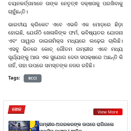
ଚୟନକର୍ତ୍ତାମାନେ ତାଙ୍କ ନେତୃତ୍ଵ ଦକ୍ଷତାକୁ ପରଖିବାକୁ
ଚାହୁଁଛନ୍ତି।
ଭାରତୀୟ କ୍ରିକେଟ ଏବେ ଏଭଳି ଏକ ମୋଡ଼ରେ ଛିଡ଼ା
ହୋଇଛି, ଯେଉଁଠି ଖେଳାଳିଙ୍କ ଫର୍ମ, ଭବିଷ୍ୟତର ଯୋଜନା
ଏବଂ ପାୱାର ଡାଇନାମିକ୍ସ ମଧ୍ୟରେ ଲଢ଼େଇ ଚାଲିଛି।
ଏସବୁ ଭିତରେ କୋଚ୍ ଗୌତମ ଗମ୍ଭୀର ଏବେ ମଧ୍ୟ
ସୂର୍ଯ୍ୟଙ୍କୁ ଆଉ ଏକ ସୁଯୋଗ ଦେବା ସପକ୍ଷରେ ଅଛନ୍ତି କି
ନାହିଁ, ତାହା ଉପରେ ସମସ୍ତଙ୍କ ନଜର ରହିଛି।
Tags:
BCCI
ଖେଳ
View More
ଗମ୍ଭୀର-ଅଗରକରଙ୍କ ଉପରେ ରାଗିଗଲେ