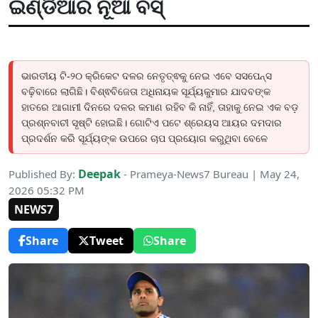
ଇଣ୍ଡିଆର ନୂଆ ବସ୍‌
ଭାରତୀୟ ଟି-୨୦ କ୍ରିକେଟ ଦଳର ନେତୃତ୍ଵକୁ ନେଇ ଏବେ ସସପେନ୍ସ
ବଢ଼ିବାରେ ଲାଗିଛି। ବିଶ୍ଵବିଜେତା ଅଧିନାୟକ ସୂର୍ଯ୍ୟକୁମାର ଯାଦବଙ୍କ
ହାତରେ ଆଗାମୀ ଦିନରେ ଦଳର କମାଣ ରହିବ କି ନାହିଁ, ତାହାକୁ ନେଇ ଏକ ବଡ଼
ପ୍ରଶ୍ନବାଚୀ ସୃଷ୍ଟି ହୋଇଛି। ଗୋଟିଏ ପଟେ ଶ୍ରେୟସ ଆୟର ଦମଦାର
ପ୍ରଦର୍ଶନ କରି ସୂର୍ଯ୍ୟଙ୍କ ଉପରେ ଚାପ ପ୍ରୟୋଗ କରୁଥିବା ବେଳେ
Deepak
Published By:
- Prameya-News7 Bureau | May 24,
2026 05:32 PM
NEWS7
Share
Tweet
Share