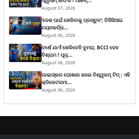
ଓ୍ୱାସିମ୍ ଜାଫର ! ଆକିବ୍...
August 07, 2026
‘ଦେଶ ପାଇଁ ଖେଳିବାକୁ ପ୍ରସ୍ତୁତ’; ବିସିସିଆଇ
ଚୟନକର୍ତ୍ତା...
August 06, 2026
ବର୍ଷେ ଯାଏଁ ଖେଳିବେନି ବୁମରା, BCCI ଦେବ
ବିଶ୍ରାମ ! ପୂର୍...
August 06, 2026
ଗାଭାସ୍କର ଘୋଷଣା କଲେ ବିଶ୍ୱକପ୍ ଟିମ୍ : ଏହି
କ୍ରିକେଟରମା...
August 06, 2026