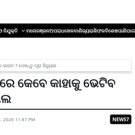
ଓ ନିଯୁକ୍ତି
ମନୋରଞ୍ଜନ
ଅପରାଧ
ଖେଳ
ବାଣିଜ୍ୟ
ରାଶିଫଳ
ବିଶେଷ
ପାଣିପାଗ
ଭାରତ ? ଦେଖନ୍ତୁ ପୂରା ସିଡ୍ୟୁଲ
ରେ କେବେ କାହାକୁ ଭେଟିବ
ୟୁଲ
NEWS7
7, 2026 11:47 PM