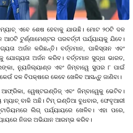
 ମ୍ୟାଚ୍ ଏବେ ଶେଷ ହେବାକୁ ଯାଉଛି। ମୋଟ ୨୦ଟି ଦଳ
ଳ ଆଠଟି ଟୁର୍ଣ୍ଣାମେଣ୍ଟର ପରବର୍ତ୍ତୀ ପର୍ଯ୍ୟାୟକୁ ଯିବେ।
ତା ଅର୍ଜନ କରିଛନ୍ତି। ବର୍ତ୍ତମାନ, ପାକିସ୍ତାନ ଏବଂ
ୁ ଯୋଗ୍ୟତା ଅର୍ଜନ କରିବ। ବର୍ତ୍ତମାନ ସୁଦ୍ଧା ଭାରତ,
ଙ୍କା, ନ୍ୟୁଜିଲ୍ୟାଣ୍ଡ ଏବଂ ଜିମ୍ବାୱେ ସୁପର ୮ ପାଇଁ
କେଉଁ ଦଳ ବିପକ୍ଷରେ କେବେ ଖେଳିବ ଆସନ୍ତୁ ଜାଣିବା।
ଫ୍ରିକା, ୱେଷ୍ଟଇଣ୍ଡିଜ୍ ଏବଂ ଜିମ୍ବାୱେକୁ ଭେଟିବ।
ୟ ମ୍ୟାଚ୍ ବାକି ଅଛି। ଟିମ୍ ଇଣ୍ଡିଆ ବୁଧବାର, ଫେବୃଆରୀ
ଟାଡିୟମରେ ଲିଗ୍ ପର୍ଯ୍ୟାୟରେ ଖେଳିବ। ଏହା ପରେ,
ଯ୍ୟାୟରେ ନିଜର ଅଭିଯାନ ଆରମ୍ଭ କରିବ।