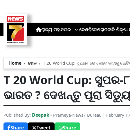
ରାଜ୍ୟ
ମହାନଗର
ଦେଶ
ବିଦେଶ
ରାଜନୀତି
ଶିକ୍ଷା 
Home
ଖେଳ
T 20 World Cup: ସୁପର-୮ରେ କେବେ କାହାକୁ ଭେଟିବ 
T 20 World Cup: ସୁପର-୮
ଭାରତ ? ଦେଖନ୍ତୁ ପୂରା ସିଡ୍
Deepak
Published By:
- Prameya-News7 Bureau | February 1
Share
Tweet
Share