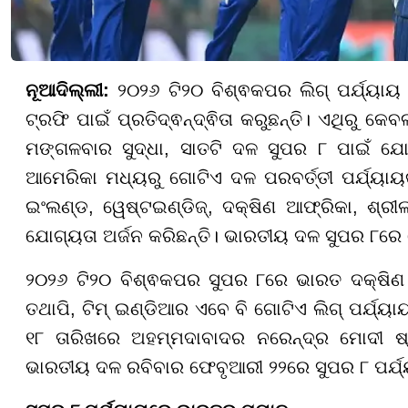
ନୂଆଦିଲ୍ଲୀ:
୨୦୨୬ ଟି୨୦ ବିଶ୍ଵକପର ଲିଗ୍ ପର୍ଯ୍ୟାୟ
ଟ୍ରଫି ପାଇଁ ପ୍ରତିଦ୍ଵନ୍ଦ୍ଵିତା କରୁଛନ୍ତି। ଏଥିରୁ କେବ
ମଙ୍ଗଳବାର ସୁଦ୍ଧା, ସାତଟି ଦଳ ସୁପର ୮ ପାଇଁ ଯୋଗ୍ୟ
ଆମେରିକା ମଧ୍ୟରୁ ଗୋଟିଏ ଦଳ ପରବର୍ତ୍ତୀ ପର୍ଯ୍ୟାୟକ
ଇଂଲଣ୍ଡ, ୱେଷ୍ଟଇଣ୍ଡିଜ୍, ଦକ୍ଷିଣ ଆଫ୍ରିକା, ଶ୍ରୀଲ
ଯୋଗ୍ୟତା ଅର୍ଜନ କରିଛନ୍ତି। ଭାରତୀୟ ଦଳ ସୁପର ୮ରେ 
୨୦୨୬ ଟି୨୦ ବିଶ୍ଵକପର ସୁପର ୮ରେ ଭାରତ ଦକ୍ଷିଣ ଆ
ତଥାପି, ଟିମ୍ ଇଣ୍ଡିଆର ଏବେ ବି ଗୋଟିଏ ଲିଗ୍ ପର୍ଯ୍ୟା
୧୮ ତାରିଖରେ ଅହମ୍ମଦାବାଦର ନରେନ୍ଦ୍ର ମୋଦୀ ଷ୍
ଭାରତୀୟ ଦଳ ରବିବାର ଫେବୃଆରୀ ୨୨ରେ ସୁପର ୮ ପର୍