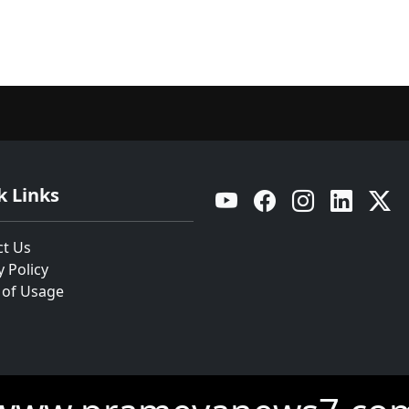
k Links
YouTube
Facebook
Instagram
Linkedin
Twitt
ct Us
y Policy
 of Usage