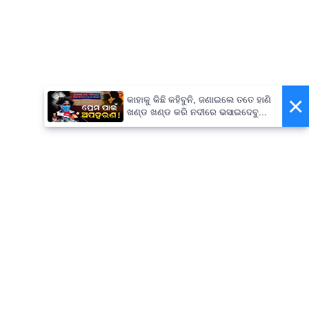
×
କାହାକୁ କିଛି କହିବୁନି, ଜଣାଇଲେ ତତେ ହାଣି
ଖଣ୍ଡ ଖଣ୍ଡ କରି ନଦୀରେ ଭସାଇଦେବୁ...