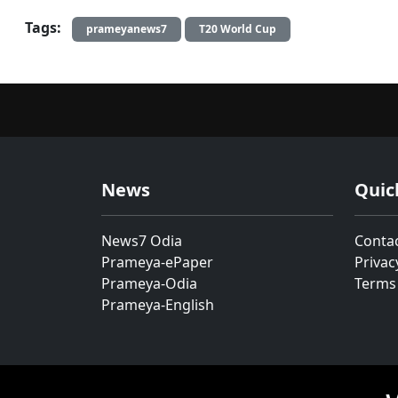
Tags:
prameyanews7
T20 World Cup
News
Quic
News7 Odia
Conta
Prameya-ePaper
Privac
Prameya-Odia
Terms
Prameya-English