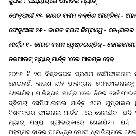
ସୁପର ୮ ପର୍ଯ୍ୟାୟରେ ଭାରତର ମ୍ୟାଚ୍
ଫେବୃଆରୀ ୨୨- ଭାରତ ବନାମ ଦକ୍ଷିଣ ଆଫ୍ରିକା - ଅହ
ଫେବୃଆରୀ ୨୬ - ଭାରତ ବନାମ ଜିମ୍ବାୱେ - ଚେନ୍ନାଇର
ମାର୍ଚ୍ଚ ୧ - ଭାରତ ବନାମ ୱେଷ୍ଟଇଣ୍ଡିଜ୍ - କୋଲକାତା
ନକଆଉଟ୍ ମ୍ୟାଚ୍ ମାର୍ଚ୍ଚ ୪ରେ ଆରମ୍ଭ ହେବ
୨୦୨୬ ଟି ୨୦ ବିଶ୍ଵକପର ପ୍ରଥମ ସେମିଫାଇନାଲ ମାର୍
ହୋଇନାହିଁ, କାରଣ ଯଦି ପାକିସ୍ତାନ ସେମିଫାଇନାଲକୁ
ଖେଳାଯିବ। ପାକିସ୍ତାନ ମାର୍ଚ୍ଚ ୪ରେ ନିଜର ସେମିଫାଇ
ଦ୍ଵିତୀୟ ସେମିଫାଇନାଲ ମାର୍ଚ୍ଚ ୫ରେ ମୁମ୍ବାଇର
ବିଶ୍ଵକପର ଫାଇନାଲ ମାର୍ଚ୍ଚ ୮ରେ ଖେଳାଯିବ। ଯଦି 
ମ୍ୟାଚ୍ ମଧ୍ୟ ଶ୍ରୀଲଙ୍କାରେ ଖେଳାଯିବ। ଯଦି 
ଅହମ୍ମଦାବାଦର ନରେନ୍ଦ୍ର ମୋଦୀ ଷ୍ଟାଡିୟମରେ ଖେଳ