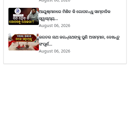
ଆୟୁଷ୍ମାନରେ ମିଶିବ କି ଗୋପବନ୍ଧୁ ସାମ୍ବାଦିକ
ସ୍ୱାସ୍ଥ୍ୟ...
August 06, 2026
ଜଗତର ନାଥ ଜଗନ୍ନାଥଙ୍କୁ ପୁଣି ଅସମ୍ମାନ, ଦେଖନ୍ତୁ
ସଂପୂର୍ଣ...
August 06, 2026