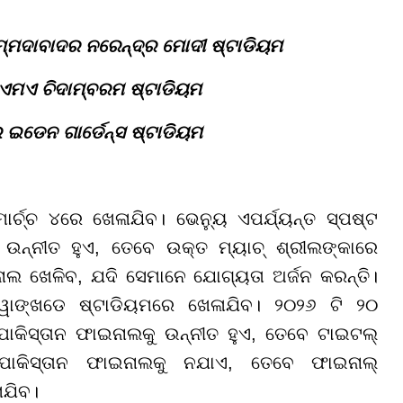
ମ୍ମଦାବାଦର ନରେନ୍ଦ୍ର ମୋଦୀ ଷ୍ଟାଡିୟମ
 ଏମଏ ଚିଦାମ୍ବରମ ଷ୍ଟାଡିୟମ
ର ଇଡେନ ଗାର୍ଡେନ୍ସ ଷ୍ଟାଡିୟମ
ଚ୍ଚ ୪ରେ ଖେଳାଯିବ। ଭେନ୍ୟୁ ଏପର୍ଯ୍ୟନ୍ତ ସ୍ପଷ୍ଟ
 ଉନ୍ନୀତ ହୁଏ, ତେବେ ଉକ୍ତ ମ୍ୟାଚ୍ ଶ୍ରୀଲଙ୍କାରେ
ନାଲ ଖେଳିବ, ଯଦି ସେମାନେ ଯୋଗ୍ୟତା ଅର୍ଜନ କରନ୍ତି।
 ୱାଙ୍ଖଡେ ଷ୍ଟାଡିୟମରେ ଖେଳାଯିବ। ୨୦୨୬ ଟି ୨୦
ପାକିସ୍ତାନ ଫାଇନାଲକୁ ଉନ୍ନୀତ ହୁଏ, ତେବେ ଟାଇଟଲ୍
ପାକିସ୍ତାନ ଫାଇନାଲକୁ ନଯାଏ, ତେବେ ଫାଇନାଲ୍
ାଯିବ।