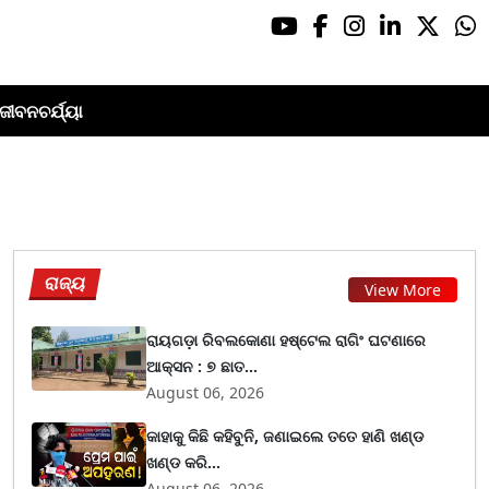
ଜୀବନଚର୍ଯ୍ୟା
ରାଜ୍ୟ
View More
ରାୟଗଡ଼ା ରିବଲକୋଣା ହଷ୍ଟେଲ ରାଗିଂ ଘଟଣାରେ
ଆକ୍ସନ : ୭ ଛାତ...
August 06, 2026
କାହାକୁ କିଛି କହିବୁନି, ଜଣାଇଲେ ତତେ ହାଣି ଖଣ୍ଡ
ଖଣ୍ଡ କରି...
August 06, 2026