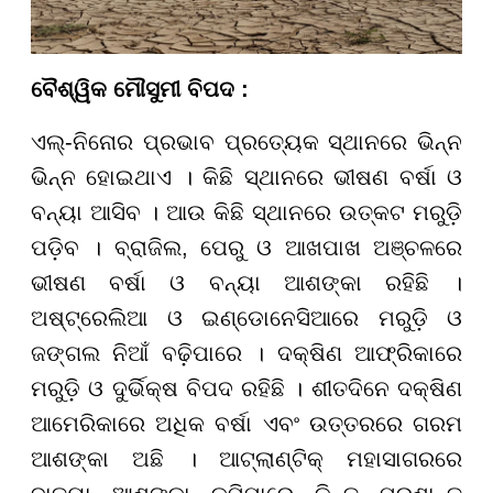
ବୈଶ୍ୱିକ ମୌସୁମୀ ବିପଦ :
ଏଲ୍-ନିନୋର ପ୍ରଭାବ ପ୍ରତ୍ୟେକ ସ୍ଥାନରେ ଭିନ୍ନ
ଭିନ୍ନ ହୋଇଥାଏ । କିଛି ସ୍ଥାନରେ ଭୀଷଣ ବର୍ଷା ଓ
ବନ୍ୟା ଆସିବ । ଆଉ କିଛି ସ୍ଥାନରେ ଉତ୍କଟ ମରୁଡ଼ି
ପଡ଼ିବ । ବ୍ରାଜିଲ, ପେରୁ ଓ ଆଖପାଖ ଅଞ୍ଚଳରେ
ଭୀଷଣ ବର୍ଷା ଓ ବନ୍ୟା ଆଶଙ୍କା ରହିଛି ।
ଅଷ୍ଟ୍ରେଲିଆ ଓ ଇଣ୍ଡୋନେସିଆରେ ମରୁଡ଼ି ଓ
ଜଙ୍ଗଲ ନିଆଁ ବଢ଼ିପାରେ । ଦକ୍ଷିଣ ଆଫ୍ରିକାରେ
ମରୁଡ଼ି ଓ ଦୁର୍ଭିକ୍ଷ ବିପଦ ରହିଛି । ଶୀତଦିନେ ଦକ୍ଷିଣ
ଆମେରିକାରେ ଅଧିକ ବର୍ଷା ଏବଂ ଉତ୍ତରରେ ଗରମ
ଆଶଙ୍କା ଅଛି । ଆଟ୍ଲାଣ୍ଟିକ୍ ମହାସାଗରରେ