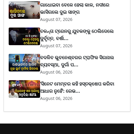
ଗାଧୋଇବା ବେଳେ ହେଲା କାଳ, ନଦୀରେ
ଭାସିଗଲେ ଦୁଇ ସାଙ୍ଗ
August 07, 2026
ଚଳନ୍ତା ଟ୍ରେନରୁ ଯୁବକଙ୍କୁ ଠେଲିଦେଲେ
ଦୁର୍ବୃତ୍ତ, ବର୍ଷା...
August 07, 2026
ବଦଳିବ ଭୁବନେଶ୍ବରର ଟ୍ରାଫିକ ସିଗନାଲ
ବ୍ୟବସ୍ଥା, ଦୁର୍ଗା ପ...
August 06, 2026
‘ସିନେଟ ମେମ୍ବର କହି ହସ୍ତକ୍ଷେପ କରିବା
ଆଧାର ନୁହେଁ’: ରେଭ...
August 06, 2026