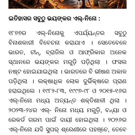
ଇତିହାସର ସବୁଠୁ ଭୟଙ୍କର ଏଲ୍-ନିନୋ :
୧୮୭୭ର ଏଲ୍-ନିନୋକୁ ଏପର୍ଯ୍ୟନ୍ତର ସବୁଠୁ
ବିନାଶକାରୀ ବିବେଚନା କରାଯାଏ । ସେତେବେଳେ
ଭାରତ, ଚୀନ୍, ବ୍ରାଜିଲ ଓ ଆଫ୍ରିକାର ଅନେକ
ସ୍ଥାନରେ ଭୟଙ୍କର ମରୁଡ଼ି ପଡ଼ିଥିଲା । ଫସଲ
ନଷ୍ଟ ହୋଇଯାଇଥିଲା । ଭାରତରେ ବି ଭୀଷଣ ଅକାଳ
ପଡ଼ିଥିଲା । ଲକ୍ଷାଧିକ ଲୋକ ଦୁର୍ଭିକ୍ଷରେ ପ୍ରାଣ
ହରାଇଥିଲେ । ୧୯୮୨-୮୩, ୧୯୯୭-୯୮ ଓ ୨୦୧୫-୧୬ର
ଏଲ୍-ନିନୋ ମଧ୍ୟ ଅତ୍ୟନ୍ତ ଶକ୍ତିଶାଳୀ ଥିଲା ।
୨୦୨୩-୨୪ର ଏଲ୍- ନିନୋ ମଧ୍ୟ ମରୁଡ଼ି, ବନ୍ୟା ଓ
ରେକର୍ଡ ଗରମ ପାଇଁ ଦାୟୀ ହୋଇଥିଲା । ୨୦୨୬ର
ଏଲ୍-ନିନୋ ଯଦି ସୁପର୍ ଶ୍ରେଣୀରେ ପହଞ୍ଚେ, ତେବେ