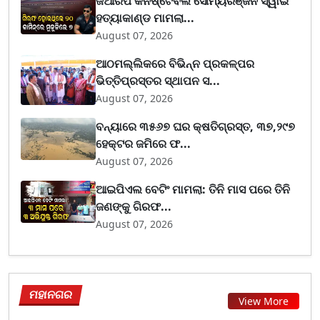
ଜିଆରପି କନଷ୍ଟେବଲ ସୌମ୍ୟରଞ୍ଜନ ସ୍ୱାଇଁ
ହତ୍ୟାକାଣ୍ଡ ମାମଲା...
August 07, 2026
ଆଠମଲ୍ଲିକରେ ବିଭିନ୍ନ ପ୍ରକଳ୍ପର
ଭିତ୍ତିପ୍ରସ୍ତର ସ୍ଥାପନ ସ...
August 07, 2026
ବନ୍ୟାରେ ୩୫୬୭ ଘର କ୍ଷତିଗ୍ରସ୍ତ, ୩୭,୨୯୭
ହେକ୍ଟର ଜମିରେ ଫ...
August 07, 2026
ଆଇପିଏଲ ବେଟିଂ ମାମଲା: ତିନି ମାସ ପରେ ତିନି
ଜଣଙ୍କୁ ଗିରଫ...
August 07, 2026
ମହାନଗର
View More