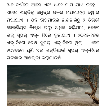
୨-୭ ବର୍ଷରେ ଆସେ ଏବଂ ୯-୧୨ ମାସ ଯାଏ ରହେ ।
ଏହାର ଶକ୍ତିକୁ ସମୁଦ୍ର ଜଳର ତାପମାତ୍ରା ଦ୍ୱାରା
ମପାଯାଏ । ଯଦି ତାପମାତ୍ରା ହାରାହାରିଠୁ ୨ ଡିଗ୍ରୀ
ସେଲ୍ସିୟସ କିମ୍ବା ତା’ଠୁ ଅଧିକ ବଢ଼ିଯାଏ, ତେବେ
ତାକୁ ସୁପର୍ ଏଲ୍- ନିନୋ କୁହାଯାଏ । ୨୦୧୫-୧୬ର
ଏଲ୍-ନିନୋ ଶେଷ ସୁପର୍ ଏଲ୍-ନିନୋ ଥିଲା । ଏବେ
୨୦୨୬ରେ ପୁଣି ଏକ ଶକ୍ତିଶାଳୀ ସୁପର୍ ଏଲ୍-ନିନୋ
ଘଟଣାର ଆଶଙ୍କା କରାଯାଉଛି ।