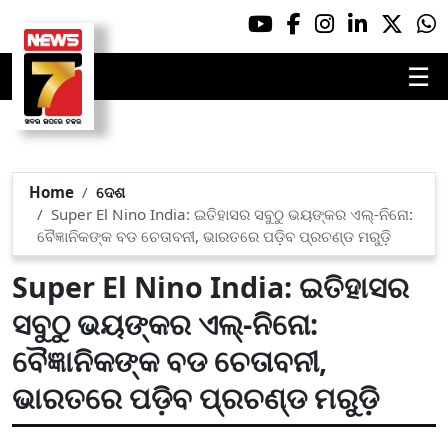
☰
Home
ଦେଶ
Super El Nino India: ଇତିହାସର ସବୁଠୁ ଭୟଙ୍କର ଏଲ୍-ନିନୋ:
ବୈଜ୍ଞାନିକଙ୍କ ବଡ ଚେତାବନୀ, ଭାରତରେ ପଡ଼ିବ ପ୍ରଚଣ୍ଡ ମରୁଡ଼ି
Super El Nino India: ଇତିହାସର
ସବୁଠୁ ଭୟଙ୍କର ଏଲ୍-ନିନୋ:
ବୈଜ୍ଞାନିକଙ୍କ ବଡ ଚେତାବନୀ,
ଭାରତରେ ପଡ଼ିବ ପ୍ରଚଣ୍ଡ ମରୁଡ଼ି