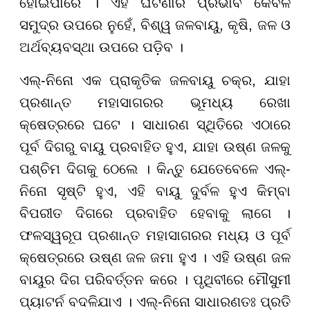
ହୋଇପାରେ । ଏହି ଘଟଣାର ପ୍ରଭାବ କେବଳ
ସମୁଦ୍ର ଉପରେ ନୁହେଁ, ବିଶ୍ୱ ଜଳବାୟୁ, କୃଷି, ଜଳ ଓ
ଅର୍ଥବ୍ୟବସ୍ଥା ଉପରେ ପଡ଼ିବ ।
ଏଲ୍-ନିନୋ ଏକ ପ୍ରାକୃତିକ ଜଳବାୟୁ ଚକ୍ର, ଯାହା
ପ୍ରଶାନ୍ତ ମହାସାଗରର ଭୂମଧ୍ୟ ରେଖା
କ୍ଷେତ୍ରରେ ଘଟେ । ସାଧାରଣ ସ୍ଥିତିରେ ଏଠାରେ
ପୂର୍ବ ଦିଗରୁ ବାୟୁ ପ୍ରବାହିତ ହୁଏ, ଯାହା ଉଷ୍ଣ ଜଳକୁ
ପଶ୍ଚିମ ଦିଗକୁ ଠେଲେ । କିନ୍ତୁ ଯେତେବେଳେ ଏଲ୍-
ନିନୋ ସୃଷ୍ଟି ହୁଏ, ଏହି ବାୟୁ ଦୁର୍ବଳ ହୁଏ କିମ୍ବା
ବିପରୀତ ଦିଗରେ ପ୍ରବାହିତ ହେବାକୁ ଲାଗେ ।
ଫଳସ୍ୱରୂପ ପ୍ରଶାନ୍ତ ମହାସାଗରର ମଧ୍ୟ ଓ ପୂର୍ବ
କ୍ଷେତ୍ରରେ ଉଷ୍ଣ ଜଳ ଜମା ହୁଏ । ଏହି ଉଷ୍ଣ ଜଳ
ବାୟୁର ଦିଗ ପରିବର୍ତ୍ତନ କରେ । ପୃଥିବୀରେ ମୌସୁମୀ
ପ୍ୟାଟର୍ନ ବଦଳିଯାଏ । ଏଲ୍-ନିନୋ ସାଧାରଣତଃ ପ୍ରତି