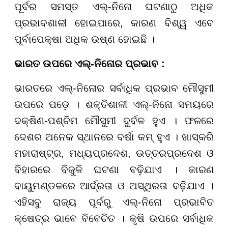
ପୂର୍ବର ସମସ୍ତ ଏଲ୍-ନିନୋ ଘଟଣାଠୁ ଅଧିକ
ପ୍ରଭାବଶାଳୀ ହୋଇପାରେ, କାରଣ ବିଶ୍ୱ ଏବେ
ପୂର୍ବାପେକ୍ଷା ଅଧିକ ଉଷ୍ଣ ହୋଇଛି ।
ଭାରତ ଉପରେ ଏଲ୍-ନିନୋର ପ୍ରଭାବ :
ଭାରତରେ ଏଲ୍-ନିନୋର ସର୍ବାଧିକ ପ୍ରଭାବ ମୌସୁମୀ
ଉପରେ ପଡ଼େ । ଶକ୍ତିଶାଳୀ ଏଲ୍-ନିନୋ ସମୟରେ
ଦକ୍ଷିଣ-ପଶ୍ଚିମ ମୌସୁମୀ ଦୁର୍ବଳ ହୁଏ । ଫଳରେ
ଦେଶର ଅନେକ ସ୍ଥାନରେ ବର୍ଷା କମ୍ ହୁଏ । ଖାସ୍କରି
ମହାରାଷ୍ଟ୍ର, ମଧ୍ୟପ୍ରଦେଶ, ଉତ୍ତରପ୍ରଦେଶ ଓ
ବିହାରରେ ବିଜୁଳି ଘଟଣା ବଢ଼ିଯାଏ । କାରଣ
ବାୟୁମଣ୍ଡଳରେ ଆର୍ଦ୍ରତା ଓ ଅସ୍ଥିରତା ବଢ଼ିଯାଏ ।
ଏହିସବୁ ରାଜ୍ୟ ପୂର୍ବରୁ ଏଲ୍-ନିନୋ ପ୍ରଭାବିତ
କ୍ଷେତ୍ର ଭାବେ ବିବେଚିତ । କୃଷି ଉପରେ ସର୍ବାଧିକ