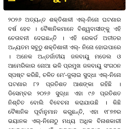
୨୦୨୬ ଅତ୍ୟନ୍ତ ଶକ୍ତିଶାଳୀ ଏଲ୍-ନିନୋ ଘଟଣାର
ବର୍ଷ ହେବ । ବୈଜ୍ଞାନିକମାନେ ବିଶ୍ୱବାସୀଙ୍କୁ ଏହି
ଚେତାବନୀ ଦେଇଛନ୍ତି । ଏହି ରେକର୍ଡ ଅତୀତର
ଅନ୍ୟତମ ସବୁଠୁ ଶକ୍ତିଶାଳୀ ଏଲ୍- ନିନୋ ହୋଇପାରେ
। ଅନେକ ଅନ୍ତର୍ଜାତୀୟ ଜଳବାୟୁ ମଡେଲ ଓ
ଆମେରିକାର ନୋଆ ଭଳି ପ୍ରମୁଖ ଜଳବାୟୁ ସଂଗଠନ
ସ୍ପଷ୍ଟ କରିଛି, ଚଳିତ ମେ’-ଜୁଲାଇ ସୁଦ୍ଧା ଏଲ୍-ନିନୋ
ଘଟଣାର ୮୨ ପ୍ରତିଶତ ଆଶଙ୍କା ରହିଛି ।
ଡିସେମ୍ବର ୨୦୨୬ ସୁଦ୍ଧା ଏହା ୯୬ ପ୍ରତିଶତ
ନିଶ୍ଚିତ ବୋଲି ବିବେଚନା କରାଯାଉଛି । କିଛି
ବୈଜ୍ଞାନିକ ପୂର୍ବାନୁମାନ କରୁଛନ୍ତି, ଏହା ୧୮୭୭ର
ଭୟାନକ ଏଲ୍-ନିନୋଠୁ ମଧ୍ୟ ଅଧିକ ବିନାଶକାରୀ