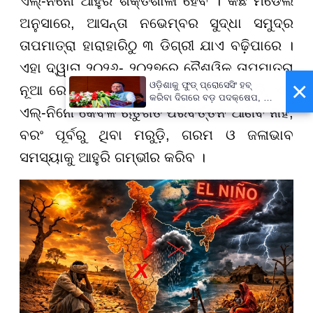
ଏଲ୍-ନିନୋ ଆହୁରି ଶକ୍ତିଶାଳୀ ହେବ । କିଛି ମଡେଲ
ଅନୁସାରେ, ଆସନ୍ତା ନଭେମ୍ବର ସୁଦ୍ଧା ସମୁଦ୍ର
ତାପମାତ୍ରା ହାରାହାରିଠୁ ୩ ଡିଗ୍ରୀ ଯାଏ ବଢ଼ିପାରେ ।
ଏହା ଦ୍ୱାରା ୨୦୨୬- ୨୦୨୭ରେ ବୈଶ୍ୱିକ ତାପମାତ୍ରା
×
ଓଡ଼ିଶାକୁ ଫୁଡ୍ ପ୍ରୋସେସିଂ ହବ୍
ନୂଆ ରେକର୍ଡ କରିପାରେ । ବୈଜ୍ଞାନିକ କହୁଛନ୍ତି, ଏହି
କରିବା ଦିଗରେ ବଡ଼ ପଦକ୍ଷେପ, ୪୨
ଏଲ୍-ନିନୋ କେବଳ ଋତୁଗତ ପରିବର୍ତ୍ତନ ଆଣିବ ନାହିଁ,
ହଜାରରୁ ଅଧିକ ନିଯୁକ୍ତି ସୁଯୋଗ
ବରଂ ପୂର୍ବରୁ ଥିବା ମରୁଡ଼ି, ଗରମ ଓ ଜଳାଭାବ
ସମସ୍ୟାକୁ ଆହୁରି ଗମ୍ଭୀର କରିବ ।