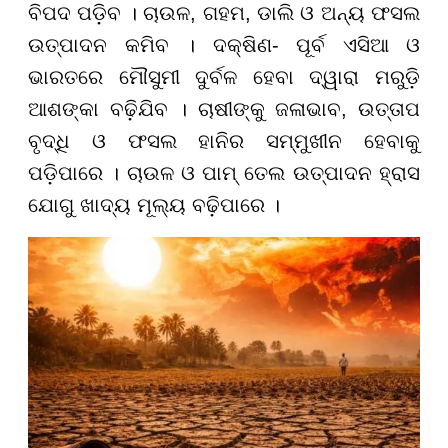
ବିପଦ ପଡ଼ିବ । ଚାଉଳ, ଗହମ, ଡାଲି ଓ ଅନ୍ୟ ଫସଲ
ଉତ୍ପାଦନ କମିବ । ଦକ୍ଷିଣ- ପୂର୍ବ ଏସିଆ ଓ
ଭାରତରେ ମୌସୁମୀ ଦୁର୍ବଳ ହେବା ଦ୍ୱାରା ମରୁଡ଼ି
ଆଶଙ୍କା ବଢ଼ିଯିବ । ଚାଷୀଙ୍କୁ ଜଳାଭାବ, ଉତ୍ତାପ
ବୃଦ୍ଧି ଓ ଫସଲ ହାନିର ସମ୍ମୁଖୀନ ହେବାକୁ
ପଡ଼ିପାରେ । ଚାଉଳ ଓ ପାମ୍ ତେଲ ଉତ୍ପାଦନ ହ୍ରାସ
ଯୋଗୁ ଖାଦ୍ୟ ମୂଲ୍ୟ ବଢ଼ିପାରେ ।