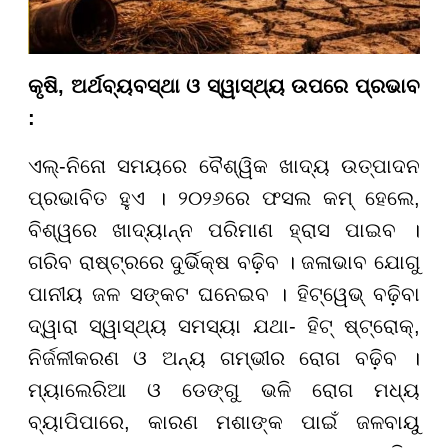
କୃଷି, ଅର୍ଥବ୍ୟବସ୍ଥା ଓ ସ୍ୱାସ୍ଥ୍ୟ ଉପରେ ପ୍ରଭାବ
:
ଏଲ୍-ନିନୋ ସମୟରେ ବୈଶ୍ୱିକ ଖାଦ୍ୟ ଉତ୍ପାଦନ
ପ୍ରଭାବିତ ହୁଏ । ୨୦୨୬ରେ ଫସଲ କମ୍ ହେଲେ,
ବିଶ୍ୱରେ ଖାଦ୍ୟାନ୍ନ ପରିମାଣ ହ୍ରାସ ପାଇବ ।
ଗରିବ ରାଷ୍ଟ୍ରରେ ଦୁର୍ଭିକ୍ଷ ବଢ଼ିବ । ଜଳାଭାବ ଯୋଗୁ
ପାନୀୟ ଜଳ ସଙ୍କଟ ଘନେଇବ । ହିଟ୍ୱେଭ୍ ବଢ଼ିବା
ଦ୍ୱାରା ସ୍ୱାସ୍ଥ୍ୟ ସମସ୍ୟା ଯଥା- ହିଟ୍ ଷ୍ଟ୍ରୋକ୍,
ନିର୍ଜଳୀକରଣ ଓ ଅନ୍ୟ ଗମ୍ଭୀର ରୋଗ ବଢ଼ିବ ।
ମ୍ୟାଲେରିଆ ଓ ଡେଙ୍ଗୁ ଭଳି ରୋଗ ମଧ୍ୟ
ବ୍ୟାପିପାରେ, କାରଣ ମଶାଙ୍କ ପାଇଁ ଜଳବାୟୁ