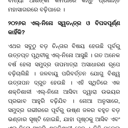
ବାତ୍ୟା ଆଶଙ୍କା କମିପାରେ କିନ୍ତୁ ପ୍ରଶାନ୍ତ
ମହାସାଗରରେ ବଢ଼ିପାରେ ।
୨୦୨୬ର ଏଲ୍-ନିନୋ ସ୍ୱତନ୍ତ୍ର ଓ ବିପଦପୂର୍ଣ୍ଣ
କାହିଁକି?
ଏଥର ସବୁଠୁ ବଡ଼ ଚିନ୍ତାର ବିଷୟ ହେଉଛି ପୂର୍ବରୁ
ଉତ୍ତପ୍ତ ପୃଥିବୀକୁ ଏଲ୍-ନିନୋ ଆସୁଛି । ଗତ ଅନେକ
ବର୍ଷ ହେଲା ସମୁଦ୍ର ତାପମାତ୍ରା ଅସାଧାରଣ ରୂପେ
ବଢ଼ିଚାଲିଛି । ଜଳବାୟୁ ପରିବର୍ତ୍ତନ ଯୋଗୁ ବିଶ୍ୱ
ଉତ୍ତାପନ ଦ୍ରୁତ ହେଉଛି । ଏହି ସ୍ଥିତିରେ ଏକ
ଶକ୍ତିଶାଳୀ ଏଲ୍-ନିନୋ ଆସିବା ଦ୍ୱାରା ଉଭୟର
ପ୍ରଭାବ ଆହୁରି ବଢ଼ିଯିବ । ନୋଆ ଅନୁସାରେ,
ସମୁଦ୍ର ଗଭୀରରେ ପୂର୍ବରୁ ଉଷ୍ଣ ଜଳର ବହୁତ ବଡ଼
ଭଣ୍ଡାର ସୃଷ୍ଟି ହୋଇଛି, ଯାହା ପୃଷ୍ଠକୁ ଆସିବ ଏବଂ