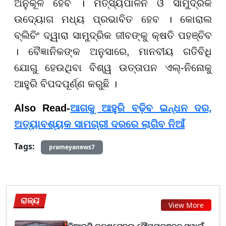
ଅନୁକୂଳ ହେବ । ମତ୍ସ୍ୟପାଳନ ଓ ସାମୁଦ୍ରିକ
ଉଦ୍ୟୋଗ ମଧ୍ୟ ପ୍ରଭାବିତ ହେବ । କୋରାଲ
ବ୍ଲିଚିଂ ଦ୍ୱାରା ସାମୁଦ୍ରିକ ଜୀବଙ୍କୁ କ୍ଷତି ପହଞ୍ଚିବ
। ବୈଜ୍ଞାନିକଙ୍କ ଅନୁସାରେ, ମାନବୀୟ ଗତିବିଧି
ଯୋଗୁ ହେଉଥିବା ବିଶ୍ୱ ଉତ୍ତାପନ ଏଲ୍-ନିନୋକୁ
ଆହୁରି ବିପଦପୂର୍ଣ୍ଣ କରୁଛି ।
Also Read-
ଆଗକୁ ଆହୁରି ବଢ଼ିବ ଇନ୍ଧନ ଦର,
ଅତ୍ୟାବଶ୍ୟକ ସାମଗ୍ରୀ ଦରରେ ଲାଗିବ ନିଆଁ
Tags:
prameyanews7
ରାଜ୍ୟ
View More