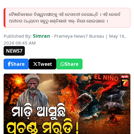
ବୈଜ୍ଞାନିକମାନେ ବିଶ୍ୱବାସୀଙ୍କୁ ଏହି ଚେତାବନୀ ଦେଇଛନ୍ତି । ଏହି ରେକର୍ଡ
ଅତୀତର ଅନ୍ୟତମ ସବୁଠୁ ଶକ୍ତିଶାଳୀ ଏଲ୍- ନିନୋ ହୋଇପାରେ ।
Simran
Published By:
- Prameya-News7 Bureau | May 16,
2026 08:45 AM
NEWS7
Share
Tweet
Share