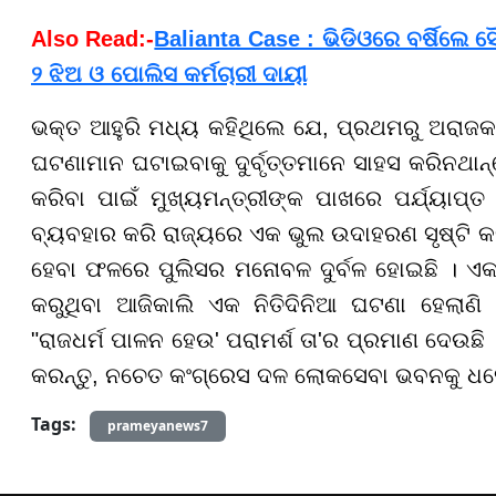
Also Read:-
Balianta Case : ଭିଡିଓରେ ବର୍ଷିଲେ ସ
୨ ଝିଅ ଓ ପୋଲିସ କର୍ମଚାରୀ ଦାୟୀ
ଭକ୍ତ ଆହୁରି ମଧ୍ୟ କହିଥିଲେ ଯେ, ପ୍ରଥମରୁ ଅରାଜ
ଘଟଣାମାନ ଘଟାଇବାକୁ ଦୁର୍ବୃତ୍ତମାନେ ସାହସ କରିନଥା
କରିବା ପାଇଁ ମୁଖ୍ୟମନ୍ତ୍ରୀଙ୍କ ପାଖରେ ପର୍ଯ୍ୟାପ
ବ୍ୟବହାର କରି ରାଜ୍ୟରେ ଏକ ଭୁଲ ଉଦାହରଣ ସୃଷ୍ଟି କରୁ
ହେବା ଫଳରେ ପୁଲିସର ମନୋବଳ ଦୁର୍ବଳ ହୋଇଛି । ଏ
କରୁଥିବା ଆଜିକାଲି ଏକ ନିତିଦିନିଆ ଘଟଣା ହେଲାଣି । 
"ରାଜଧର୍ମ ପାଳନ ହେଉ' ପରାମର୍ଶ ତା'ର ପ୍ରମାଣ ଦେଉଛି
କରନ୍ତୁ, ନଚେତ କଂଗ୍ରେସ ଦଳ ଲୋକସେବା ଭବନକୁ ଧସ
Tags:
prameyanews7