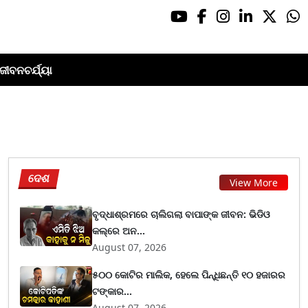
ଜୀବନଚର୍ଯ୍ୟା
ଦେଶ
View More
ବୃଦ୍ଧାଶ୍ରମରେ ଚାଲିଗଲା ବାପାଙ୍କ ଜୀବନ: ଭିଡିଓ
କଲ୍‌ରେ ଅନ...
August 07, 2026
୫୦୦ କୋଟିର ମାଲିକ, ହେଲେ ପିନ୍ଧିଛନ୍ତି ୧୦ ହଜାରର
ଟଙ୍କାର...
August 07, 2026