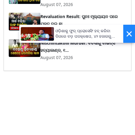
August 07, 2026
Revaluation Result: ପୁନଃ ମୂଲ୍ୟାୟନ ପରେ
ଯୁକ୍ତ ଦୁଇ ଛା...
×
August 07, 2026
ଓଡ଼ିଶାକୁ ଫୁଡ୍ ପ୍ରୋସେସିଂ ହବ୍ କରିବା
ଦିଗରେ ବଡ଼ ପଦକ୍ଷେପ, ୪୨ ହଜାରରୁ
ଅଧିକ ନିଯୁକ୍ତି ସୁଯୋଗ
Nischintakoili Murder: ବଚସାରୁ ବୀଭତ୍ସ
ହତ୍ୟାକାଣ୍ଡ, ୧...
August 07, 2026