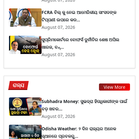
FCRA ବିଲ୍ କୁ ନେଇ ଆମେରିକୀୟ ସାଂସଦଙ୍କ
ଟିପ୍ପଣୀ ଉପରେ କଡ...
August 07, 2026
ସୁପ୍ରିମକୋର୍ଟରେ ବୋଫର୍ସ ଦୁର୍ନୀତିର ଶେଷ ଅପିଲ
ଖାରଜ, ବନ୍...
August 07, 2026
ରାଜ୍ୟ
View More
Subhadra Money: ସୁଭଦ୍ରା ହିତାଧିକାରୀଙ୍କ ପାଇଁ
ବଡ଼ ଖବର...
August 07, 2026
Odisha Weather: ୨ ଦିନ ରାଜ୍ୟର ଅନେକ
ସ୍ଥାନରେ ପ୍ରବଳରୁ...