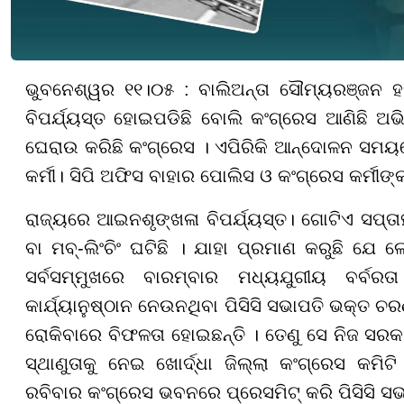
ଭୁବନେଶ୍ୱର ୧୧।୦୫ : ବାଲିଅନ୍ତା ସୌମ୍ୟରଞ୍ଜନ ହତ
ବିପର୍ଯ୍ୟସ୍ତ ହୋଇପଡିଛି ବୋଲି କଂଗ୍ରେସ ଆଣିଛି 
ଘେରାଉ କରିଛି କଂଗ୍ରେସ । ଏପିରିକି ଆନ୍ଦୋଳନ ସମୟ
କର୍ମୀ। ସିପି ଅଫିସ ବାହାର ପୋଲିସ ଓ କଂଗ୍ରେସ କର୍ମୀଙ୍କ
ରାଜ୍ୟରେ ଆଇନଶୃଙ୍ଖଳା ବିପର୍ଯ୍ୟସ୍ତ। ଗୋଟିଏ ସପ୍ତା
ବା ମବ୍-ଲିଂଚିଂ ଘଟିଛି । ଯାହା ପ୍ରମାଣ କରୁଛି ଯେ 
ସର୍ବସମ୍ମୁଖରେ ବାରମ୍ବାର ମଧ୍ୟଯୁଗୀୟ ବର୍ବ
କାର୍ଯ୍ୟାନୁଷ୍ଠାନ ନେଉନଥିବା ପିସିସି ସଭାପତି ଭକ୍ତ ଚର
ରୋକିବାରେ ବିଫଳତା ହୋଇଛନ୍ତି । ତେଣୁ ସେ ନିଜ ସର
ସ୍ଥାଣୁତାକୁ ନେଇ ଖୋର୍ଦ୍ଧା ଜିଲ୍ଲା କଂଗ୍ରେସ କମ
ରବିବାର କଂଗ୍ରେସ ଭବନରେ ପ୍ରେସମିଟ୍ କରି ପିସିସି ସ