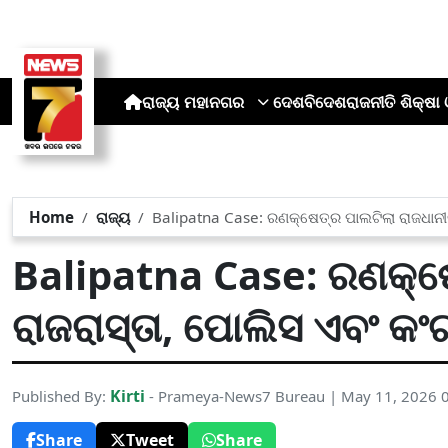
ରାଜ୍ୟ
ମହାନଗର
ଦେଶ
ବିଦେଶ
ରାଜନୀତି
ଶିକ୍ଷା 
Home
ରାଜ୍ୟ
Balipatna Case: ରଣକ୍ଷେତ୍ର ପାଲଟିଲା ରାଜଧାନୀର ରା
Balipatna Case: ରଣକ୍ଷ
ରାଜରାସ୍ତା, ପୋଲିସ ଏବଂ କଂଗ୍ର
Kirti
Published By:
- Prameya-News7 Bureau | May 11, 2026 
Share
Tweet
Share