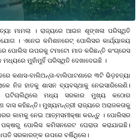
୍ୟା ମାମଲା । ରାଜ୍ୟରେ ଆଇନ ଶୃଙ୍ଖଳା ପରିସ୍ଥିତି
ଅଭିଯୋଗ । ଏନେଇ କମିଶନରେଟ୍ ପୋଲିସର କାର୍ଯ୍ୟାଳୟ
ରେ ପୋଲିସ ଉପରକୁ ଟମାଟୋ ମାଡ କରିଛନ୍ତି କଂଗ୍ରେସ
 ମଧ୍ୟରେ ମୁହାଁମୁହିଁ ପରିସ୍ଥିତି ଦେଖାଦେଇଛି ।
ହରେ କଣାସ-ବାଲିଅନ୍ତା-ବାଲିପାଟଣାରେ ୩ଟି ଭିଡ଼ହତ୍ୟା
ଲୋକେ ନିଜ ହାତକୁ ଶାସନ ବ୍ୟବସ୍ଥାକୁ ନେଇସାରିଲେଣି।
ରତା ଘଟିଚାଲିଥିଲେ ମଧ୍ୟ ସରକାର ମୁଖ୍ୟ କଠୋର
ଣ ଦାସ କହିଛନ୍ତି। ମୁଖ୍ୟମନ୍ତ୍ରୀ ରାଜ୍ୟରେ ଅରାଜକତାକୁ
କାରର କାମକୁ ନେଇ ଆତ୍ମସମୀକ୍ଷା କରନ୍ତୁ । ପୋଲିସର
ିଟି ପକ୍ଷରୁ ପୋଲିସ କମିସନରେଟ ଘେରାଉ କରାଯାଇଛି।
ଭାପତି ସରକାରଙ୍କ ଉପରେ ବର୍ଷିଥିଲେ।