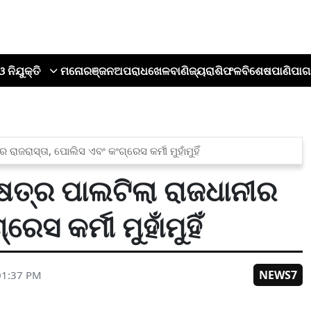
ଓ ନିଯୁକ୍ତି
ମନୋରଞ୍ଜନ
ଅପରାଧ
ଖେଳ
ବାଣିଜ୍ୟ
ରାଶିଫଳ
ବିଶେଷ
ପାଣିପାଗ
ଜରାସ୍ତା, ପୋଲିସ ଏବଂ କଂଗ୍ରେସ କର୍ମୀ ମୁହାଁମୁହିଁ
େତ୍ର ପାଲଟିଲା ରାଜଧାନୀର
େସ କର୍ମୀ ମୁହାଁମୁହିଁ
NEWS7
01:37 PM