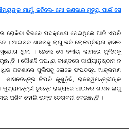
ୌମ୍ୟଙ୍କ ମାମୁଁ, କହିଲେ- ମୋ ଭଣଜାର ମୃତ୍ୟୁ ପାଇଁ ସେ
କତା ରୋକିବା ଦିଗରେ ପଦକ୍ଷେପ ନେଇଥିଲେ ଆଜି ଏପରି
ନ୍ତେ । ଆଇନର ଶାସନକୁ ଲାଗୁ କରି ଲୋକପ୍ରିୟତା ହାସଲ
୍ତ ସୁଯୋଗ ଥିଲା । ହେଲେ ସେ ଦଳୀୟ କାମରେ ପୁଲିସକୁ
ଛନ୍ତି । କୌଣସି ଜଘନ୍ୟ କାଣ୍ଡରେ କାର୍ଯ୍ୟାନୁଷ୍ଠାନ ନ
କାଧିକ ଘଟଣାରେ ପୁଲିସକୁ ଲୋକେ ସଂଘବଦ୍ଧ ଆକ୍ରମଣ
ଶାସନତନ୍ତ୍ର କିପରି ଭୁଶୁଡ଼ିଛି, ରାଜସ୍ୱମନ୍ତ୍ରୀଙ୍କ
 । ମୁଖ୍ୟମନ୍ତ୍ରୀ ତୁରନ୍ତ ରାଜ୍ୟରେ ଆଇନର ଶାସନ ଲାଗୁ
େଇ ପଶିବ ବୋଲି ଭକ୍ତ ଚେତାବନୀ ଦେଇଛନ୍ତି ।