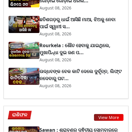
ଗୋଡ଼ାଇ ଗୋଡ଼ାଇ ଧରିଲ...
August 08, 2026
ଛତିଶଗଡ଼ରୁ ଧାଇଁ ଆସିଛି ମାଆ, ଝିଅକୁ ନେବା
ପାଇଁ ସ୍ୱାମୀ ସ...
August 08, 2026
Rourkela : ଶୌଚ ହେବାକୁ ଯାଇଥିଲେ,
ମୁଖାପିନ୍ଧା ଦୁଇ ଜଣ ପ...
August 08, 2026
ଉଦ୍ଧବଙ୍କ ବେକ କାଟି ଦେଲେ ଦୁର୍ବୃତ୍ତ, ଲିଫ୍ଟ
ନଦେବାରୁ ଘଟ...
August 08, 2026
ରାଶିଫଳ
View More
Sawan : ଶ୍ରାବଣର ଦ୍ଵିତୀୟ ସୋମବାରରେ