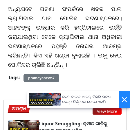
ଅନ୍ୟପଟେ ଘଟଣା ସଂପର୍କରେ ଖବର ପାଇ
କ୍ୟାପିଟାଲ ଥାନା ପୋଲିସ ଘଟଣାସ୍ଥଳରେ।
ଆହତଙ୍କୁ ଉଦ୍ଧାର କରି ହସ୍ପିଟାଲରେ ଭର୍ତ୍ତି
କରାଯାଇଥିବା ବେଳେ କ୍ୟାପିଟାଲ ଥାନା ଅଧିକାରୀ
ଘଟଣାସ୍ଥଳରେ ପହଞ୍ଚି ତନାଘନା ଆରମ୍ଭ
କରିଛନ୍ତି। କିଏ ଏହି ଖଣ୍ଡା ବୁଲାଇଛି । ତାକୁ ନେଇ
ପୋଲିସର ଚାଲିଛି ଛାନ୍ଭିନ୍ ।
Tags:
prameyanews7
×
ଜବତ ବାଇକ ଥାନାରୁ ବିକ୍ରି ଘଟଣା,
ତଦନ୍ତ ନିର୍ଦ୍ଦେଶ ଦେଲେ ଏସପି
ଅପରାଧ
View More
Liquor Smuggling: କ୍ଷୀର ଗାଡ଼ିକୁ