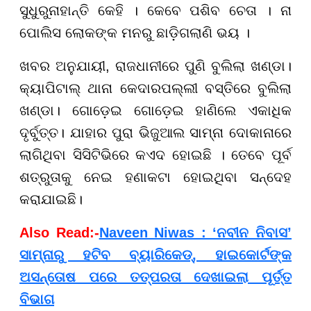
ସୁଧୁରୁନାହାନ୍ତି କେହି । କେବେ ପଶିବ ଚେତା । ନା
ପୋଲିସ ଲୋକଙ୍କ ମନରୁ ଛାଡ଼ିଗଲାଣି ଭୟ ।
ଖବର ଅନୁଯାୟୀ, ରାଜଧାନୀରେ ପୁଣି ବୁଲିଲା ଖଣ୍ଡା।
କ୍ୟାପିଟାଲ୍ ଥାନା କେଦାରପଲ୍ଲୀ ବସ୍ତିରେ ବୁଲିଲା
ଖଣ୍ଡା। ଗୋଡ଼େଇ ଗୋଡ଼େଇ ହାଣିଲେ ଏକାଧିକ
ଦୃର୍ବୁତ୍ତ। ଯାହାର ପୁରା ଭିଜୁଆଲ ସାମ୍ନା ଦୋକାନାରେ
ଲାଗିଥିବା ସିସିଟିଭିରେ କଏଦ ହୋଇଛି । ତେବେ ପୂର୍ବ
ଶତ୍ରୁତାକୁ ନେଇ ହଣାକଟା ହୋଇଥିବା ସନ୍ଦେହ
କରାଯାଇଛି।
Also Read:-
Naveen Niwas : ‘ନବୀନ ନିବାସ’
ସାମ୍ନାରୁ ହଟିବ ବ୍ୟାରିକେଡ୍, ହାଇକୋର୍ଟଙ୍କ
ଅସନ୍ତୋଷ ପରେ ତତ୍ପରତା ଦେଖାଇଲା ପୂର୍ତ୍ତ
ବିଭାଗ