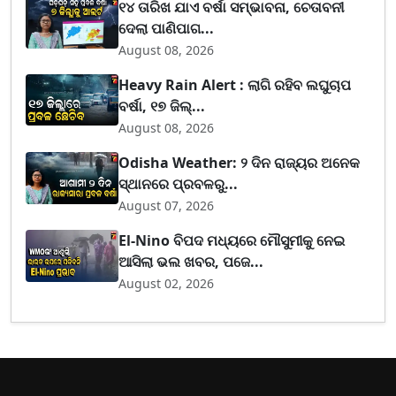
୧୪ ତାରିଖ ଯାଏ ବର୍ଷା ସମ୍ଭାବନା, ଚେତାବନୀ
ଦେଲା ପାଣିପାଗ...
August 08, 2026
Heavy Rain Alert : ଲାଗି ରହିବ ଲଘୁଚାପ
ବର୍ଷା, ୧୭ ଜିଲ୍...
August 08, 2026
Odisha Weather: ୨ ଦିନ ରାଜ୍ୟର ଅନେକ
ସ୍ଥାନରେ ପ୍ରବଳରୁ...
August 07, 2026
El-Nino ବିପଦ ମଧ୍ୟରେ ମୌସୁମୀକୁ ନେଇ
ଆସିଲା ଭଲ ଖବର, ପଜେ...
August 02, 2026