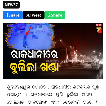
NEWS7
Share
Tweet
Share
ଭୁବନେଶ୍ୱର ୦୯।୦୫ : ରାଜଧାନୀର ରାଜରାସ୍ତା ପୁଣି
ଅଶାନ୍ତ । ରାଜଧାନୀରେ ପୁଣି ବୁଲିଲା ଖଣ୍ଡା ।
ପୋଲିସର ପାଟ୍ରୋଲିଂ ଏବଂ ଚେତାବନୀ ପରେ ବି