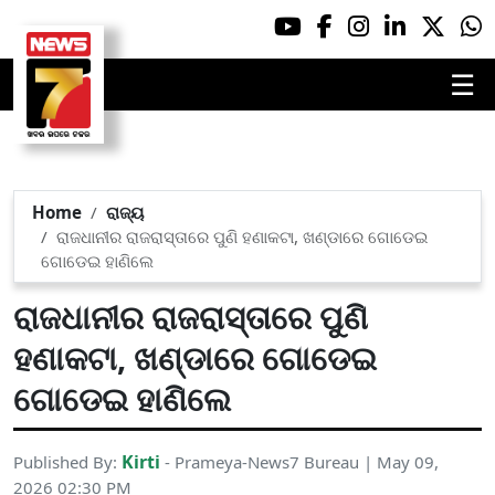
☰
Home
ରାଜ୍ୟ
ରାଜଧାନୀର ରାଜରାସ୍ତାରେ ପୁଣି ହଣାକଟା, ଖଣ୍ଡାରେ ଗୋଡେଇ
ଗୋଡେଇ ହାଣିଲେ
ରାଜଧାନୀର ରାଜରାସ୍ତାରେ ପୁଣି
ହଣାକଟା, ଖଣ୍ଡାରେ ଗୋଡେଇ
ଗୋଡେଇ ହାଣିଲେ
Kirti
Published By:
- Prameya-News7 Bureau | May 09,
2026 02:30 PM