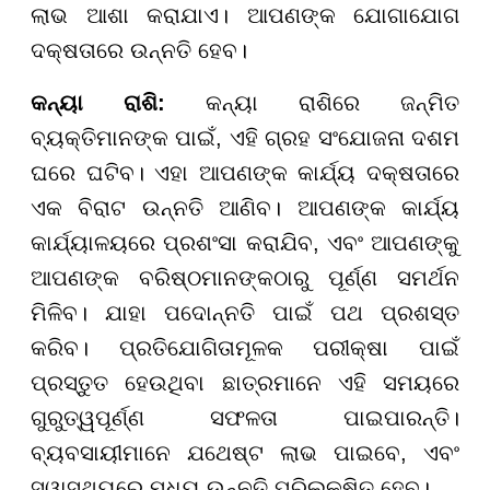
ଲାଭ ଆଶା କରାଯାଏ। ଆପଣଙ୍କ ଯୋଗାଯୋଗ
ଦକ୍ଷତାରେ ଉନ୍ନତି ହେବ।
କନ୍ୟା ରାଶି:
କନ୍ୟା ରାଶିରେ ଜନ୍ମିତ
ବ୍ୟକ୍ତିମାନଙ୍କ ପାଇଁ, ଏହି ଗ୍ରହ ସଂଯୋଜନା ଦଶମ
ଘରେ ଘଟିବ। ଏହା ଆପଣଙ୍କ କାର୍ଯ୍ୟ ଦକ୍ଷତାରେ
ଏକ ବିରାଟ ଉନ୍ନତି ଆଣିବ। ଆପଣଙ୍କ କାର୍ଯ୍ୟ
କାର୍ଯ୍ୟାଳୟରେ ପ୍ରଶଂସା କରାଯିବ, ଏବଂ ଆପଣଙ୍କୁ
ଆପଣଙ୍କ ବରିଷ୍ଠମାନଙ୍କଠାରୁ ପୂର୍ଣ୍ଣ ସମର୍ଥନ
ମିଳିବ। ଯାହା ପଦୋନ୍ନତି ପାଇଁ ପଥ ପ୍ରଶସ୍ତ
କରିବ। ପ୍ରତିଯୋଗିତାମୂଳକ ପରୀକ୍ଷା ପାଇଁ
ପ୍ରସ୍ତୁତ ହେଉଥିବା ଛାତ୍ରମାନେ ଏହି ସମୟରେ
ଗୁରୁତ୍ୱପୂର୍ଣ୍ଣ ସଫଳତା ପାଇପାରନ୍ତି।
ବ୍ୟବସାୟୀମାନେ ଯଥେଷ୍ଟ ଲାଭ ପାଇବେ, ଏବଂ
ସ୍ୱାସ୍ଥ୍ୟରେ ମଧ୍ୟ ଉନ୍ନତି ପରିଲକ୍ଷିତ ହେବ।