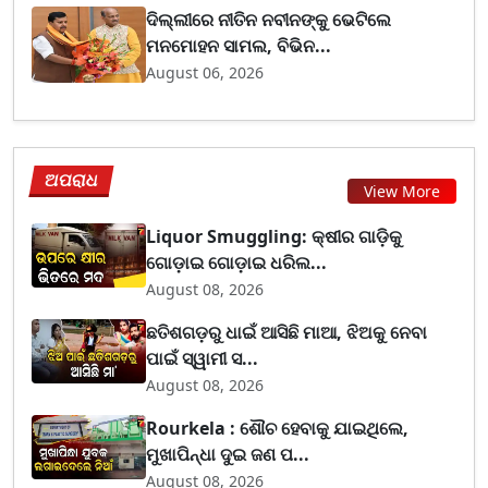
ଦିଲ୍ଲୀରେ ନୀତିନ ନବୀନଙ୍କୁ ଭେଟିଲେ
ମନମୋହନ ସାମଲ, ବିଭିନ...
August 06, 2026
ଅପରାଧ
View More
Liquor Smuggling: କ୍ଷୀର ଗାଡ଼ିକୁ
ଗୋଡ଼ାଇ ଗୋଡ଼ାଇ ଧରିଲ...
August 08, 2026
ଛତିଶଗଡ଼ରୁ ଧାଇଁ ଆସିଛି ମାଆ, ଝିଅକୁ ନେବା
ପାଇଁ ସ୍ୱାମୀ ସ...
August 08, 2026
Rourkela : ଶୌଚ ହେବାକୁ ଯାଇଥିଲେ,
ମୁଖାପିନ୍ଧା ଦୁଇ ଜଣ ପ...
August 08, 2026