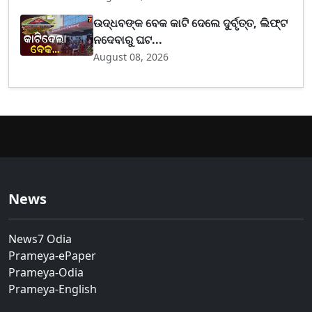
ଉଦ୍ଧବଙ୍କ ବେକ କାଟି ଦେଲେ ଦୁର୍ବୃତ୍ତ, ଲିଫ୍ଟ
ନଦେବାରୁ ଘଟ...
August 08, 2026
News
News7 Odia
Prameya-ePaper
Prameya-Odia
Prameya-English