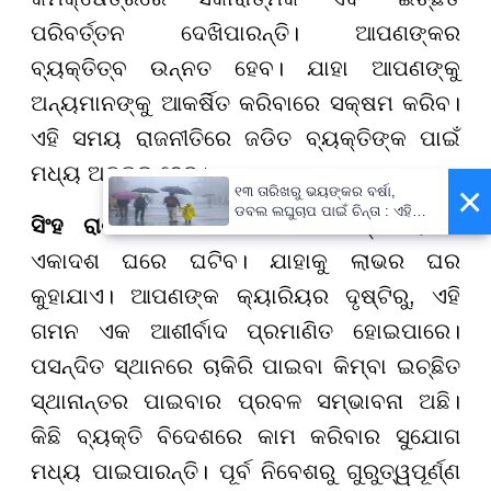
ପରିବର୍ତ୍ତନ ଦେଖିପାରନ୍ତି। ଆପଣଙ୍କର
ବ୍ୟକ୍ତିତ୍ବ ଉନ୍ନତ ହେବ। ଯାହା ଆପଣଙ୍କୁ
ଅନ୍ୟମାନଙ୍କୁ ଆକର୍ଷିତ କରିବାରେ ସକ୍ଷମ କରିବ।
ଏହି ସମୟ ରାଜନୀତିରେ ଜଡିତ ବ୍ୟକ୍ତିଙ୍କ ପାଇଁ
ମଧ୍ୟ ଅନୁକୂଳ ହେବ।
×
୧୩ ତାରିଖରୁ ଭୟଙ୍କର ବର୍ଷା,
ଡବଲ ଲଘୁଚାପ ପାଇଁ ଚିନ୍ତା : ଏହି
ସିଂହ ରାଶି:
ଏହି ସଂଯୋଜନା ଆପଣଙ୍କ ରାଶିର
ସବୁ ଜିଲ୍ଲାବାସୀ ରୁହନ୍ତୁ ସାବଧାନ !
ଏକାଦଶ ଘରେ ଘଟିବ। ଯାହାକୁ ଲାଭର ଘର
କୁହାଯାଏ। ଆପଣଙ୍କ କ୍ୟାରିୟର ଦୃଷ୍ଟିରୁ, ଏହି
ଗମନ ଏକ ଆଶୀର୍ବାଦ ପ୍ରମାଣିତ ହୋଇପାରେ।
ପସନ୍ଦିତ ସ୍ଥାନରେ ଚାକିରି ପାଇବା କିମ୍ବା ଇଚ୍ଛିତ
ସ୍ଥାନାନ୍ତର ପାଇବାର ପ୍ରବଳ ସମ୍ଭାବନା ଅଛି।
କିଛି ବ୍ୟକ୍ତି ବିଦେଶରେ କାମ କରିବାର ସୁଯୋଗ
ମଧ୍ୟ ପାଇପାରନ୍ତି। ପୂର୍ବ ନିବେଶରୁ ଗୁରୁତ୍ୱପୂର୍ଣ୍ଣ