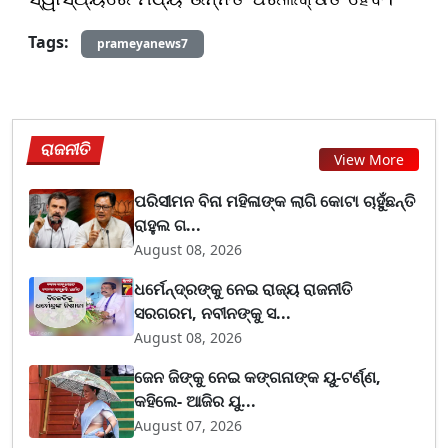
Tags:
prameyanews7
ରାଜନୀତି
View More
ପରିସୀମନ ବିନା ମହିଳାଙ୍କ ଲାଗି କୋଟା ଚାହୁଁଛନ୍ତି
ରାହୁଲ ଗ...
August 08, 2026
ଧର୍ମେନ୍ଦ୍ରଙ୍କୁ ନେଇ ରାଜ୍ୟ ରାଜନୀତି
ସରଗରମ, ନବୀନଙ୍କୁ ସ...
August 08, 2026
ଜେନ ଜିଙ୍କୁ ନେଇ କଙ୍ଗନାଙ୍କ ୟୁ-ଟର୍ଣ୍ଣ,
କହିଲେ- ଆଜିର ଯୁ...
August 07, 2026