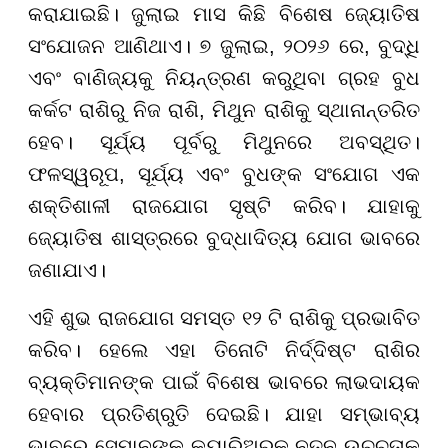
କରାଯାଇଛି। ଜୁଲାଇ ମାସ କିଛି ବିଶେଷ ଜ୍ୟୋତିଷ
ସଂଯୋଜନ ଆଣିଥାଏ। ୭ ଜୁଲାଇ, ୨୦୨୬ ରେ, ବୁଦ୍ଧି
ଏବଂ ବାଣିଜ୍ୟକୁ ନିୟନ୍ତ୍ରଣ କରୁଥିବା ଗ୍ରହ ବୁଧ
କର୍କଟ ରାଶିରୁ ନିଜ ରାଶି, ମିଥୁନ ରାଶିକୁ ସ୍ଥାନାନ୍ତରିତ
ହେବ। ସୂର୍ଯ୍ୟ ପୂର୍ବରୁ ମିଥୁନରେ ଅବସ୍ଥିତ।
ଫଳସ୍ୱରୂପ, ସୂର୍ଯ୍ୟ ଏବଂ ବୁଧଙ୍କ ସଂଯୋଗ ଏକ
ଶକ୍ତିଶାଳୀ ରାଜଯୋଗ ସୃଷ୍ଟି କରିବ। ଯାହାକୁ
ଜ୍ୟୋତିଷ ଶାସ୍ତ୍ରରେ ବୁଦ୍ଧାଦିତ୍ୟ ଯୋଗ ଭାବରେ
ଜଣାଯାଏ।
ଏହି ଶୁଭ ରାଜଯୋଗ ସମସ୍ତ ୧୨ ଟି ରାଶିକୁ ପ୍ରଭାବିତ
କରିବ। ହେଲେ ଏହା ତିନୋଟି ନିର୍ଦ୍ଦିଷ୍ଟ ରାଶିର
ବ୍ୟକ୍ତିମାନଙ୍କ ପାଇଁ ବିଶେଷ ଭାବରେ ଲାଭଦାୟକ
ହେବାର ପ୍ରତିଶ୍ରୁତି ଦେଇଛି। ଯାହା ସମ୍ଭାବ୍ୟ
ଭାବରେ ସେମାନଙ୍କ କ୍ୟାରିଅରକୁ ନୂତନ ଉଚ୍ଚତାକୁ