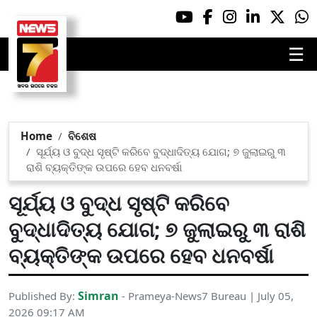
☰
Home
ବିଶେଷ
ସୂର୍ଯ୍ୟ ଓ ବୁଦ୍ଧ ସୃଷ୍ଟି କରିବେ ବୁଦ୍ଧାଦିତ୍ୟ ଯୋଗ; ୭ ଜୁଲାଇରୁ ୩
ରାଶି ବ୍ୟକ୍ତିଙ୍କ ଉପରେ ହେବ ଧନବର୍ଷା
ସୂର୍ଯ୍ୟ ଓ ବୁଦ୍ଧ ସୃଷ୍ଟି କରିବେ
ବୁଦ୍ଧାଦିତ୍ୟ ଯୋଗ; ୭ ଜୁଲାଇରୁ ୩ ରାଶି
ବ୍ୟକ୍ତିଙ୍କ ଉପରେ ହେବ ଧନବର୍ଷା
Simran
Published By:
- Prameya-News7 Bureau | July 05,
2026 09:17 AM