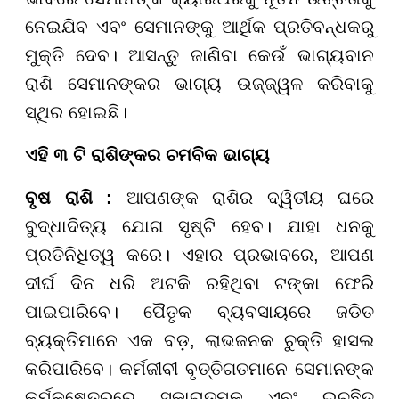
ନେଇଯିବ ଏବଂ ସେମାନଙ୍କୁ ଆର୍ଥିକ ପ୍ରତିବନ୍ଧକରୁ
ମୁକ୍ତି ଦେବ। ଆସନ୍ତୁ ଜାଣିବା କେଉଁ ଭାଗ୍ୟବାନ
ରାଶି ସେମାନଙ୍କର ଭାଗ୍ୟ ଉଜ୍ଜ୍ୱଳ କରିବାକୁ
ସ୍ଥିର ହୋଇଛି।
ଏହି ୩ ଟି ରାଶିଙ୍କର ଚମବିକ ଭାଗ୍ୟ
ବୃଷ ରାଶି :
ଆପଣଙ୍କ ରାଶିର ଦ୍ୱିତୀୟ ଘରେ
ବୁଦ୍ଧାଦିତ୍ୟ ଯୋଗ ସୃଷ୍ଟି ହେବ। ଯାହା ଧନକୁ
ପ୍ରତିନିଧିତ୍ୱ କରେ। ଏହାର ପ୍ରଭାବରେ, ଆପଣ
ଦୀର୍ଘ ଦିନ ଧରି ଅଟକି ରହିଥିବା ଟଙ୍କା ଫେରି
ପାଇପାରିବେ। ପୈତୃକ ବ୍ୟବସାୟରେ ଜଡିତ
ବ୍ୟକ୍ତିମାନେ ଏକ ବଡ଼, ଲାଭଜନକ ଚୁକ୍ତି ହାସଲ
କରିପାରିବେ। କର୍ମଜୀବୀ ବୃତ୍ତିଗତମାନେ ସେମାନଙ୍କ
କର୍ମକ୍ଷେତ୍ରରେ ସକାରାତ୍ମକ ଏବଂ ଇଚ୍ଛିତ