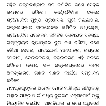
ସହିତ ରତ୍ନଭଣ୍ଡାର ସବ କମିଟିର ଜଣେ ସେବକ
ମେମ୍ବର ରହିବେ। କାର୍ଯ୍ୟନିର୍ବାହୀ ଦଳରେ
ଶ୍ରୀମନ୍ଦିର ମୁଖ୍ୟ ପ୍ରଶାସକ, ପୁରୀ ଜିଲ୍ଲାପାଳ,
ରତ୍ନଭଣ୍ଡାର ହାଇଲେବଲ କମିଟିର ଅଧ୍ୟକ୍ଷ,
ଶ୍ରୀମନ୍ଦିର ପରିଚାଳନା କମିଟିର ସେବାୟତ ସଦସ୍ୟ,
ରାଷ୍ଟ୍ରାୟତ ବ୍ୟାଙ୍କର ଦୁଇ ଜଣ ବଣିଆ, ଜଣେ
ବଣିଆ ସେବକ, ପାଟଯୋଶୀ ମହାପାତ୍ର, ଭଣ୍ଡାର
ମେକାପ, ଦେଉଳକରଣ, ତଢଉକରଣ ଏହି ଦଳରେ
ରହିବେ। ଉଭୟ ଦଳ ରତ୍ନଭଣ୍ଡାରର ରତ୍ନ
ଅଳଙ୍କାରର ଗଣତି ମଣତି କାର୍ଯ୍ୟ ସମ୍ପାଦନ
କରିବେ।
ମହାପ୍ରଭୁଙ୍କର ଅନେକ ମୋତି ମାଣିକ୍ୟ ରହିଥିବାରୁ
ତାହାର ଯାଞ୍ଚ ପାଇଁ ମଧ୍ୟ ଦୁଇଜଣ ଏକ୍ସପୋର୍ଟ ଙ୍କୁ
ନିୟୋଜିତ କରାଯିବ। ଆରବିଆଇ ର ଜଣେ ଅଧିକାରୀ