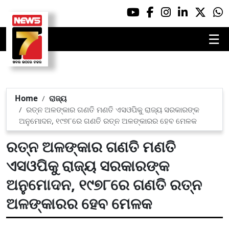
☰
Home
ରାଜ୍ୟ
ରତ୍ନ ଅଳଙ୍କାର ଗଣତି ମଣତି ଏସଓପିକୁ ରାଜ୍ୟ ସରକାରଙ୍କ
ଅନୁମୋଦନ, ୧୯୭୮ରେ ଗଣତି ରତ୍ନ ଅଳଙ୍କାରର ହେବ ମେଳକ
ରତ୍ନ ଅଳଙ୍କାର ଗଣତି ମଣତି
ଏସଓପିକୁ ରାଜ୍ୟ ସରକାରଙ୍କ
ଅନୁମୋଦନ, ୧୯୭୮ରେ ଗଣତି ରତ୍ନ
ଅଳଙ୍କାରର ହେବ ମେଳକ