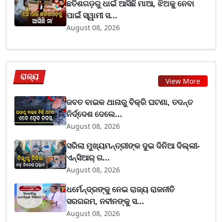
ଛତିଶଗଡ଼ରୁ ଧାଇଁ ଆସିଛି ମାଆ, ଝିଅକୁ ନେବା
ପାଇଁ ସ୍ୱାମୀ ସ...
August 08, 2026
ରାଜ୍ୟ
View More
ଜବତ ବାଇକ ଥାନାରୁ ବିକ୍ରି ଘଟଣା, ତଦନ୍ତ
ନିର୍ଦ୍ଦେଶ ଦେଲେ...
August 08, 2026
ସରିଲା ମୁଖ୍ୟମନ୍ତ୍ରୀଙ୍କ ଦୁଇ ଦିନିଆ ଦିଲ୍ଲୀ-
ଏନ୍‌ସିଆର୍ ଗ...
August 08, 2026
ଧର୍ମେନ୍ଦ୍ରଙ୍କୁ ନେଇ ରାଜ୍ୟ ରାଜନୀତି
ସରଗରମ, ନବୀନଙ୍କୁ ସ...
August 08, 2026