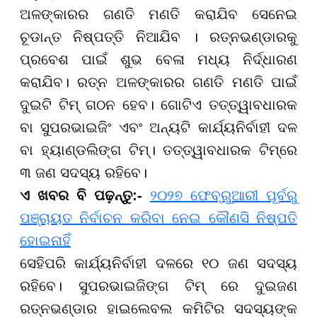
ଅଳଙ୍କାରର ଗଣତି ମଣତି କରାଯିବ ସେନେଇ
ଚୂଡାନ୍ତ ନିଷ୍ପତ୍ତି ନିଆଯିବ । ରତ୍ନଭଣ୍ଡାରକୁ
ପ୍ରବେଶ ପାଇଁ ଶୁଭ ବେଳା ମଧ୍ୟ ନିର୍ଦ୍ଧାରଣ
କରାଯିବ। ରତ୍ନ ଅଳଙ୍କାରର ଗଣତି ମଣତି ପାଇଁ
ଦୁଇଟି ଟିମ୍ ଗଠନ ହେବ। ଗୋଟିଏ ତତ୍ତ୍ୱାବଧାରକ
ବା ସୁପରଭାଇଜିଂ ଏବଂ ଅନ୍ୟଟି କାର୍ଯ୍ୟନିର୍ବାହୀ ଦଳ
ବା ହ୍ୟାଣ୍ଡଲିଙ୍ଗ ଟିମ୍। ତତ୍ତ୍ୱାବଧାରକ ଟିମ୍ରେ
୩ ଜଣ ସଦସ୍ୟ ରହିବେ।
ଏ ଖବର ବି ପଢ଼ନ୍ତୁ:-
୨୦୨୭ ଫେବ୍ରୁଆରୀ ପୂର୍ବରୁ
ପଞ୍ଚାୟତ ନିର୍ବାଚନ କରିବା ନେଇ କୌଣସି ନିଷ୍ପତି
ହୋଇନାହିଁ
ସେହିପରି କାର୍ଯ୍ୟନିର୍ବାହୀ ଦଳରେ ୧୦ ଜଣ ସଦସ୍ୟ
ରହିବେ। ସୁପରଭାଇଜିଙ୍ଗ ଟିମ୍ ରେ ଦୁଇଜଣ
ରତ୍ନଭଣ୍ଡାର ହାଇଲେବଲ କମିଟିର ସଦସ୍ୟଙ୍କ