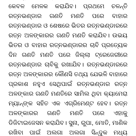
କେବଳ ମେଳକ କରାଯିବ। ପ୍ରଥମେ ଚଳନ୍ତି
ରତ୍ନଭଣ୍ଡାର ଗଣତି ମଣତି ପରେ ବାହାର
ରତ୍ନଭଣ୍ଡାର ଓ ଶେଷରେ ଭିତର ରତ୍ନଭଣ୍ଡାରରେ
ରତ୍ନ ଅଳଙ୍କାରର ଗଣତି ମଣତି କରାଯିବ। ଉଭୟ
ଭିତର ଓ ବାହାର ରତ୍ନଭଣ୍ଡାରର ଚାବି ପ୍ରତ୍ୟେକ
ଦିନ ଗଣତି ମଣତି ପରେ ଜିଲ୍ଲା ଟ୍ରେଜେରୀରେ
ରତ୍ନଭଣ୍ଡାର ଚାବିକୁ ରଖାଯିବ। ରତ୍ନଭଣ୍ଡାରରେ
ରତ୍ନ ଅଳଙ୍କାରର କୌଣସି ତଥ୍ୟ ଯେଭଳି ବାହାରେ
ପ୍ରକାଶ ନହୁଏ ସେଥିପାଇଁ ରତ୍ନଭଣ୍ଡାର ରତ୍ନ
ଅଳଙ୍କାର ଗଣତି ମଣତିରେ ସାମିଲ ଥିବା କ୍ୟାମେରା
ମ୍ୟାନ୍ଙ୍କ ସହିତ ଏକ ଏଗ୍ରିମେଣ୍ଟ ହେବ। ରତ୍ନ
ଅଳଙ୍କାରର ଗଣତି ମଣତି ପରେ ଏହାକୁ
ଡିଜିଟାଇଜେସନ କରାଯିବ। ସୁନା, ରୁପା, ମୋତି, ମାଣିକ
ରଖିବା ପାଇଁ ଅଲଗା ଅଲଗା ସିନ୍ଦୁକ ମଧ୍ୟ