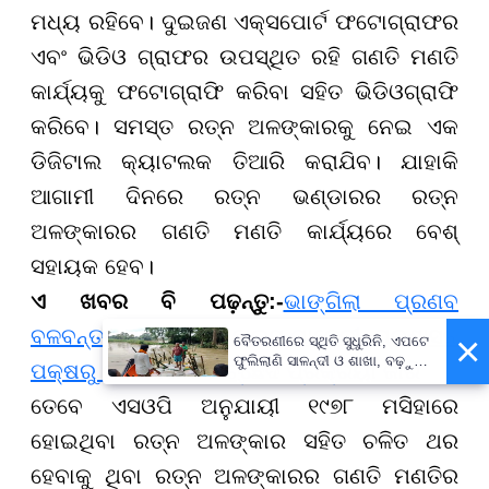
ମଧ୍ୟ ରହିବେ। ଦୁଇଜଣ ଏକ୍ସପୋର୍ଟ ଫଟୋଗ୍ରାଫର
ଏବଂ ଭିଡିଓ ଗ୍ରାଫର ଉପସ୍ଥିତ ରହି ଗଣତି ମଣତି
କାର୍ଯ୍ୟକୁ ଫଟୋଗ୍ରାଫି କରିବା ସହିତ ଭିଡିଓଗ୍ରାଫି
କରିବେ। ସମସ୍ତ ରତ୍ନ ଅଳଙ୍କାରକୁ ନେଇ ଏକ
ଡିଜିଟାଲ କ୍ୟାଟଲକ ତିଆରି କରାଯିବ। ଯାହାକି
ଆଗାମୀ ଦିନରେ ରତ୍ନ ଭଣ୍ଡାରର ରତ୍ନ
ଅଳଙ୍କାରର ଗଣତି ମଣତି କାର୍ଯ୍ୟରେ ବେଶ୍
ସହାୟକ ହେବ।
ଏ ଖବର ବି ପଢ଼ନ୍ତୁ:-
ଭାଙ୍ଗିଲା ପ୍ରଣବ
ବଳବନ୍ତରାୟଙ୍କ ଫାର୍ମ ହାଉସ୍ ପାଚେରୀ, ପ୍ରଶାସନ
×
ବୈତରଣୀରେ ସ୍ଥିତି ସୁଧୁରିନି, ଏପଟେ
ଫୁଲିଲାଣି ସାଳନ୍ଦୀ ଓ ଶାଖା, ବଢ଼ୁଛି
ପକ୍ଷରୁ ଜବରଦଖଲ ଉଚ୍ଛେଦ ପ୍ରକ୍ରିୟା ଜାରି
ବନ୍ୟା ଭୟ
ତେବେ ଏସଓପି ଅନୁଯାୟୀ ୧୯୭୮ ମସିହାରେ
ହୋଇଥିବା ରତ୍ନ ଅଳଙ୍କାର ସହିତ ଚଳିତ ଥର
ହେବାକୁ ଥିବା ରତ୍ନ ଅଳଙ୍କାରର ଗଣତି ମଣତିର