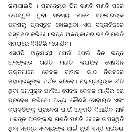
କରାଯାଇଛି । ପ୍ରତ୍ୟେକ ଦିନ ଗଣତି ମଣତି ପରେ
ଉପସ୍ଥିତି ଥିବା ସଦସ୍ୟ ମାନେ ସରକାରଙ୍କ
ପକ୍ଷରୁ ପ୍ରସ୍ତୁତ ହୋଇଥିବା ଏକ ଦସ୍ତାବିଜରେ
ଦସ୍ତଖତ କରିବେ। ରତ୍ନ ଅଳଙ୍କାରର ଗଣତି ମଣତି
ସମୟରେ ସିସିଟିଭି ଲଗାଯିବ।
ଏସଓପି ଅନୁଯାୟୀ ଯେଉଁ ଯେଉଁ ଦିନ ରତ୍ନ
ଅଳଙ୍କାର ଗଣତି ମଣତି କରାଯିବ ସେହିଦିନ
ଭକ୍ତମାନେ କେବଳ ବାହାର କାଠ ନିକଟରେ
ମହାପ୍ରଭୁଙ୍କ ଦର୍ଶନ କରିବେ। ମହାପ୍ରଭୁଙ୍କ ନୀତି
ଥିବା ସମ୍ପୃକ୍ତ ପାଳିଆ ସେବକ କେବଳ ମନ୍ଦିର ରେ
ପ୍ରବେଶ କରିବେ। ଅନ୍ୟ କୌଣସି ସେବାୟତ ଏବଂ
ବ୍ୟକ୍ତିଙ୍କୁ ପ୍ରବେଶ ପାଇଁ ଅନୁମତି ଦିଆଯିବ ନାହିଁ
। ରତ୍ନ ଅଳଙ୍କାର ଗଣତି ମଣତି ବେଳେ ଉପସ୍ଥିତି
ଥିବା ସମସ୍ତ ସଦସ୍ୟଙ୍କ ପାଇଁ ପୁରୀ ଏସ୍ପି ପରିଚୟ