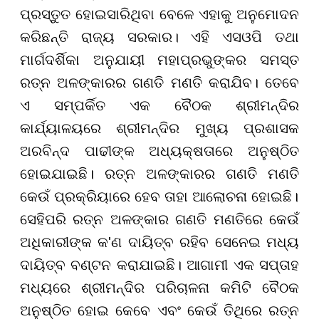
ପ୍ରସ୍ତୁତ ହୋଇସାରିଥିବା ବେଳେ ଏହାକୁ ଅନୁମୋଦନ
କରିଛନ୍ତି ରାଜ୍ୟ ସରକାର। ଏହି ଏସଓପି ତଥା
ମାର୍ଗଦର୍ଶିକା ଅନୁଯାୟୀ ମହାପ୍ରଭୁଙ୍କର ସମସ୍ତ
ରତ୍ନ ଅଳଙ୍କାରର ଗଣତି ମଣତି କରାଯିବ। ତେବେ
ଏ ସମ୍ପର୍କିତ ଏକ ବୈଠକ ଶ୍ରୀମନ୍ଦିର
କାର୍ଯ୍ୟାଳୟରେ ଶ୍ରୀମନ୍ଦିର ମୁଖ୍ୟ ପ୍ରଶାସକ
ଅରବିନ୍ଦ ପାଢୀଙ୍କ ଅଧ୍ୟକ୍ଷତାରେ ଅନୁଷ୍ଠିତ
ହୋଇଯାଇଛି। ରତ୍ନ ଅଳଙ୍କାରର ଗଣତି ମଣତି
କେଉଁ ପ୍ରକ୍ରିୟାରେ ହେବ ତାହା ଆଲୋଚନା ହୋଇଛି।
ସେହିପରି ରତ୍ନ ଅଳଙ୍କାର ଗଣତି ମଣତିରେ କେଉଁ
ଅଧିକାରୀଙ୍କ କ'ଣ ଦାୟିତ୍ବ ରହିବ ସେନେଇ ମଧ୍ୟ
ଦାୟିତ୍ବ ବଣ୍ଟନ କରାଯାଇଛି। ଆଗାମୀ ଏକ ସପ୍ତାହ
ମଧ୍ୟରେ ଶ୍ରୀମନ୍ଦିର ପରିଚାଳନା କମିଟି ବୈଠକ
ଅନୁଷ୍ଠିତ ହୋଇ କେବେ ଏବଂ କେଉଁ ତିଥିରେ ରତ୍ନ