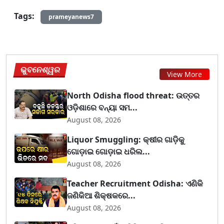
Tags:
prameyanews7
ଭୁବନେଶ୍ୱର
View More
North Odisha flood threat: ଉତ୍ତର
ଓଡ଼ିଶାରେ ବନ୍ୟା ସମ...
August 08, 2026
Liquor Smuggling: କ୍ଷୀର ଗାଡ଼ିକୁ
ଗୋଡ଼ାଇ ଗୋଡ଼ାଇ ଧରିଲ...
August 08, 2026
Teacher Recruitment Odisha: ଏଣିକି
ଜଣିକିଆ ଶିକ୍ଷକରେ...
August 08, 2026