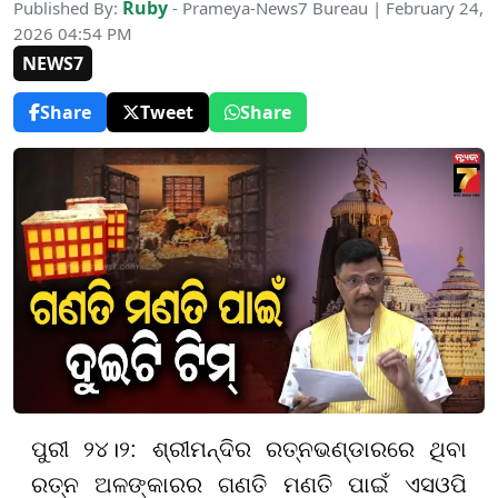
Ruby
Published By:
- Prameya-News7 Bureau | February 24,
2026 04:54 PM
NEWS7
Share
Tweet
Share
ପୁରୀ ୨୪।୨: ଶ୍ରୀମନ୍ଦିର ରତ୍ନଭଣ୍ଡାରରେ ଥିବା
ରତ୍ନ ଅଳଙ୍କାରର ଗଣତି ମଣତି ପାଇଁ ଏସଓପି