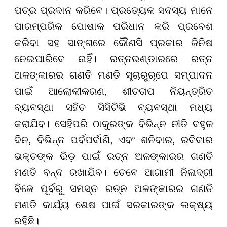
ପତ୍ର ପ୍ରଦାନ କରିବେ। ପ୍ରତ୍ୟେକ ସଦସ୍ୟ ମାନେ
ପାରମ୍ପରିକ ପୋଷାକ ପରିଧାନ କରି ପ୍ରବେଶ
କରିବା ସହ ସାଙ୍ଗରେ କୌଣସି ପ୍ରକାର ଜିନିଷ
ନେଇପାରିବେ ନାହିଁ। ରତ୍ନଭଣ୍ଡାରରେ ରତ୍ନ
ଅଳଙ୍କାରର ଗଣତି ମଣତି ସୂଚାରୁରୂପେ ସମ୍ପାଦନ
ପାଇଁ ଆଲୋକୀକରଣ, ଶୀତତାପ ନିୟନ୍ତ୍ରିତ
ବ୍ୟବସ୍ଥା ସହିତ ସିସିଟିଭି ବ୍ୟବସ୍ଥା ମଧ୍ୟ
କରାଯିବ। ସେହିପରି ଠାକୁରଙ୍କ ବିଭିନ୍ନ ନୀତି ବହୁଳ
ଦିନ, ବିଭିନ୍ନ ପର୍ବପର୍ବାଣି, ଏବଂ ଶନିବାର, ରବିବାର
ଭକ୍ତଙ୍କ ଭିଡ଼ ପାଇଁ ରତ୍ନ ଅଳଙ୍କାରର ଗଣତି
ମଣତି ବନ୍ଦ ରଖାଯିବ। ତେବେ ଆଗାମୀ ନିଳାଦ୍ରୀ
ବିଜେ ପୂର୍ବରୁ ସମସ୍ତ ରତ୍ନ ଅଳଙ୍କାରର ଗଣତି
ମଣତି କାର୍ଯ୍ୟ ଶେଷ ପାଇଁ ସରକାରଙ୍କ ଲକ୍ଷ୍ୟ
ରହିଛି।