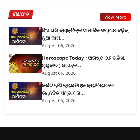
ରାଶିଫଳ
View More
ସିଂହ ରାଶି ବ୍ୟକ୍ତିଙ୍କ ସାମାଜିକ ସମ୍ମାନ ବଢ଼ିବ,
ନୂଆ କାମ...
August 06, 2026
Horoscope Today : ଅଗଷ୍ଟ ୦୬ ତାରିଖ,
ଗୁରୁବାର ; ଜାଣନ୍ତ...
August 06, 2026
କର୍କଟ ରାଶି ବ୍ୟକ୍ତିଙ୍କ କ୍ୟାରିୟରରେ
ଉନ୍ନତିର ସମ୍ଭାବନା...
August 05, 2026