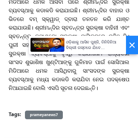
ମିଡିଆରେ ଧମକ ଆସିବା ପରେ ଶ୍ରୀମନ୍ଦିର ସୁରକ୍ଷା
ବ୍ୟବସ୍ଥାକୁ କଡାକଡି କରାଯାଇଛି। ଶ୍ରୀମନ୍ଦିର ବାହାର ଓ
ଭିତରେ ବମ୍ ସ୍କ୍ୱାଡ୍ ଦ୍ବାରା ତନତନ କରି ଯାଞ୍ଚ
କରାଯାଉଛି। ଶ୍ରୀମନ୍ଦିର ସ୍ବତନ୍ତ୍ର ସୁରକ୍ଷା ବାହିନୀ ଏବଂ
ସ୍ବତନ୍ତ୍ର କମାଣ୍ଡୋ ସୁରକ୍ଷା ଦାୟିତ୍ବରେ ରହିଛନ୍ତି।
×
ଓଡ଼ିଶାକୁ ଆସିବ ପୁଞ୍ଜି, ତିନିଦିନିଆ
ପୁରୀ ସହରର ବିଭିନ୍ନ ଗୁରୁତ୍ବପୂର୍ଣ୍ଣ ସ୍ଥାନରେ ମଧ୍ୟ
ଦିଲ୍ଲୀ ଗସ୍ତରେ ଯିବେ
ସୁରକ୍ଷା ବ୍ୟବସ୍ଥାକୁ ବୃଦ୍ଧି କରାଯାଇଛି। ରାଜ୍ୟସଭା
ମୁଖ୍ୟମନ୍ତ୍ରୀ ମୋହନ ମାଝୀ
ସାଂସଦ ଶୁଭାଶିଷ ଖୁଣ୍ଟିଆଙ୍କୁ ଗୁଳିମାଡ ପାଇଁ ସୋସିଆଲ
ମିଡିଆରେ ଧମକ ଆସିଥିବାରୁ ସାଂସଦଙ୍କ ସୁରକ୍ଷା
ବ୍ୟବସ୍ଥାକୁ ମଧ୍ୟ କଡାକଡି କରାଯିବା ନେଇ ପଦକ୍ଷେପ
ନିଆଯାଇଛି ବୋଲି ଏସପି ସୂଚନା ଦେଇଛନ୍ତି।
Tags:
prameyanews7