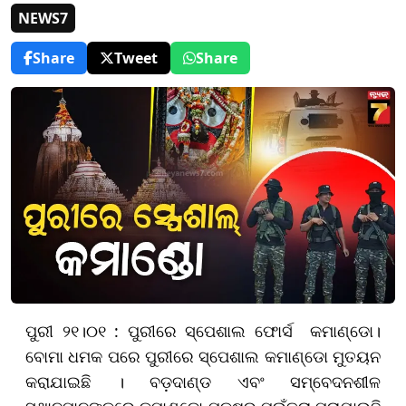
NEWS7
Share
Tweet
Share
ପୁରୀ ୨୧।୦୧ : ପୁରୀରେ ସ୍ପେଶାଲ ଫୋର୍ସ କମାଣ୍ଡୋ।
ବୋମା ଧମକ ପରେ ପୁରୀରେ ସ୍ପେଶାଲ କମାଣ୍ଡୋ ମୁତୟନ
କରାଯାଇଛି । ବଡ଼ଦାଣ୍ଡ ଏବଂ ସମ୍ବେଦନଶୀଳ