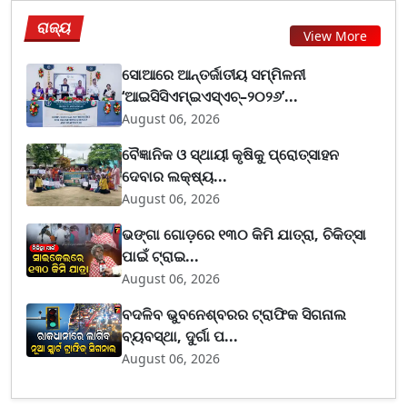
ରାଜ୍ୟ
View More
ସୋଆରେ ଆନ୍ତର୍ଜାତୀୟ ସମ୍ମିଳନୀ
‘ଆଇସିସିଏମ୍ଇଏସ୍ଏଚ୍–୨୦୨୬’...
August 06, 2026
ବୈଜ୍ଞାନିକ ଓ ସ୍ଥାୟୀ କୃଷିକୁ ପ୍ରୋତ୍ସାହନ
ଦେବାର ଲକ୍ଷ୍ୟ...
August 06, 2026
ଭଙ୍ଗା ଗୋଡ଼ରେ ୧୩୦ କିମି ଯାତ୍ରା, ଚିକିତ୍ସା
ପାଇଁ ଟ୍ରାଇ...
August 06, 2026
ବଦଳିବ ଭୁବନେଶ୍ବରର ଟ୍ରାଫିକ ସିଗନାଲ
ବ୍ୟବସ୍ଥା, ଦୁର୍ଗା ପ...
August 06, 2026