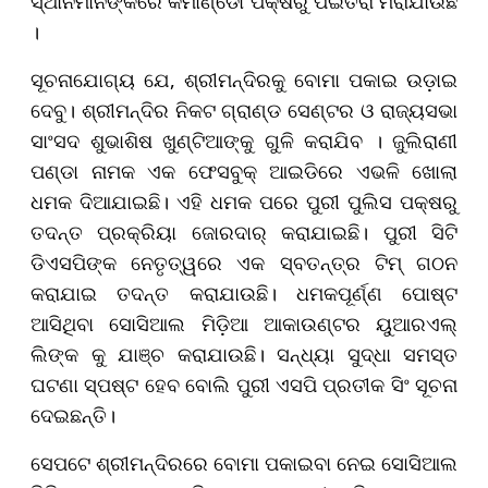
ସ୍ଥାନମାନଙ୍କରେ କମାଣ୍ଡୋ ପକ୍ଷରୁ ପଇଁତରା ମରାଯାଉଛି
।
ସୂଚନାଯୋଗ୍ୟ ଯେ, ଶ୍ରୀମନ୍ଦିରକୁ ବୋମା ପକାଇ ଉଡ଼ାଇ
ଦେବୁ। ଶ୍ରୀମନ୍ଦିର ନିକଟ ଗ୍ରାଣ୍ଡ ସେଣ୍ଟର ଓ ରାଜ୍ୟସଭା
ସାଂସଦ ଶୁଭାଶିଷ ଖୁଣ୍ଟିଆଙ୍କୁ ଗୁଳି କରାଯିବ । ଜୁଲିରାଣୀ
ପଣ୍ଡା ନାମକ ଏକ ଫେସବୁକ୍‌ ଆଇଡିରେ ଏଭଳି ଖୋଲା
ଧମକ ଦିଆଯାଇଛି। ଏହି ଧମକ ପରେ ପୁରୀ ପୁଲିସ ପକ୍ଷରୁ
ତଦନ୍ତ ପ୍ରକ୍ରିୟା ଜୋରଦାର୍ କରାଯାଇଛି। ପୁରୀ ସିଟି
ଡିଏସପିଙ୍କ ନେତୃତ୍ୱରେ ଏକ ସ୍ବତନ୍ତ୍ର ଟିମ୍ ଗଠନ
କରାଯାଇ ତଦନ୍ତ କରାଯାଉଛି। ଧମକପୂର୍ଣ୍ଣ ପୋଷ୍ଟ
ଆସିଥିବା ସୋସିଆଲ ମିଡ଼ିଆ ଆକାଉଣ୍ଟର ୟୁଆରଏଲ୍
ଲିଙ୍କ କୁ ଯାଞ୍ଚ କରାଯାଉଛି। ସନ୍ଧ୍ୟା ସୁଦ୍ଧା ସମସ୍ତ
ଘଟଣା ସ୍ପଷ୍ଟ ହେବ ବୋଲି ପୁରୀ ଏସପି ପ୍ରତୀକ ସିଂ ସୂଚନା
ଦେଇଛନ୍ତି।
ସେପଟେ ଶ୍ରୀମନ୍ଦିରରେ ବୋମା ପକାଇବା ନେଇ ସୋସିଆଲ