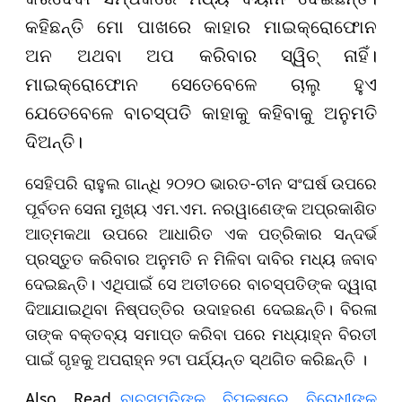
କହିଛନ୍ତି ମୋ ପାଖରେ କାହାର ମାଇକ୍ରୋଫୋନ
ଅନ ଅଥବା ଅପ କରିବାର ସ୍ୱିଚ୍ ନାହିଁ।
ମାଇକ୍ରୋଫୋନ ସେତେବେଳେ ଚାଲୁ ହୁଏ
ଯେତେବେଳେ ବାଚସ୍ପତି କାହାକୁ କହିବାକୁ ଅନୁମତି
ଦିଅନ୍ତି।
ସେହିପରି ରାହୁଲ ଗାନ୍ଧି ୨୦୨୦ ଭାରତ-ଚୀନ ସଂଘର୍ଷ ଉପରେ
ପୂର୍ବତନ ସେନା ମୁଖ୍ୟ ଏମ.ଏମ. ନରୱାଣେଙ୍କ ଅପ୍ରକାଶିତ
ଆତ୍ମକଥା ଉପରେ ଆଧାରିତ ଏକ ପତ୍ରିକାର ସନ୍ଦର୍ଭ
ପ୍ରସ୍ତୁତ କରିବାର ଅନୁମତି ନ ମିଳିବା ଦାବିର ମଧ୍ୟ ଜବାବ
ଦେଇଛନ୍ତି। ଏଥିପାଇଁ ସେ ଅତୀତରେ ବାଚସ୍ପତିଙ୍କ ଦ୍ୱାରା
ଦିଆଯାଇଥିବା ନିଷ୍ପତ୍ତିର ଉଦାହରଣ ଦେଇଛନ୍ତି। ବିରଳା
ତାଙ୍କ ବକ୍ତବ୍ୟ ସମାପ୍ତ କରିବା ପରେ ମଧ୍ୟାହ୍ନ ବିରତୀ
ପାଇଁ ଗୃହକୁ ଅପରାହ୍ନ ୨ଟା ପର୍ଯ୍ୟନ୍ତ ସ୍ଥଗିତ କରିଛନ୍ତି ।
Also Read..
ବାଚସ୍ପତିଙ୍କ ବିପକ୍ଷରେ ବିରୋଧୀଙ୍କ