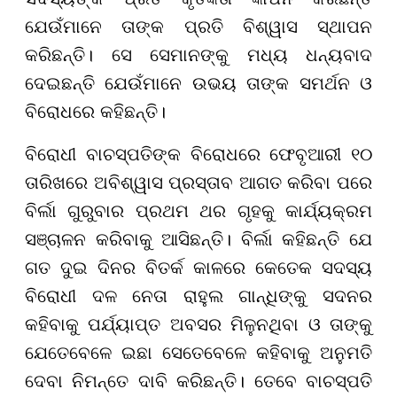
ଯେଉଁମାନେ ତାଙ୍କ ପ୍ରତି ବିଶ୍ୱାସ ସ୍ଥାପନ
କରିଛନ୍ତି। ସେ ସେମାନଙ୍କୁ ମଧ୍ୟ ଧନ୍ୟବାଦ
ଦେଇଛନ୍ତି ଯେଉଁମାନେ ଉଭୟ ତାଙ୍କ ସମର୍ଥନ ଓ
ବିରୋଧରେ କହିଛନ୍ତି।
ବିରୋଧୀ ବାଚସ୍ପତିଙ୍କ ବିରୋଧରେ ଫେବୃଆରୀ ୧୦
ତାରିଖରେ ଅବିଶ୍ୱାସ ପ୍ରସ୍ତାବ ଆଗତ କରିବା ପରେ
ବିର୍ଲା ଗୁରୁବାର ପ୍ରଥମ ଥର ଗୃହକୁ କାର୍ଯ୍ୟକ୍ରମ
ସଞ୍ଚାଳନ କରିବାକୁ ଆସିଛନ୍ତି। ବିର୍ଲା କହିଛନ୍ତି ଯେ
ଗତ ଦୁଇ ଦିନର ବିତର୍କ କାଳରେ କେତେକ ସଦସ୍ୟ
ବିରୋଧୀ ଦଳ ନେତା ରାହୁଲ ଗାନ୍ଧିଙ୍କୁ ସଦନର
କହିବାକୁ ପର୍ଯ୍ୟାପ୍ତ ଅବସର ମିଳୁନଥିବା ଓ ତାଙ୍କୁ
ଯେତେବେଳେ ଇଛା ସେତେବେଳେ କହିବାକୁ ଅନୁମତି
ଦେବା ନିମନ୍ତେ ଦାବି କରିଛନ୍ତି। ତେବେ ବାଚସ୍ପତି