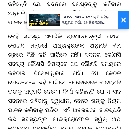
କହିଛନ୍ତି ଯେ ସଦନରେ ସମସ୍ତଙ୍କୁ କହିବାର
ଅନୁମତି ଅଛି ହେଲେ ଏଥି ପାଇଁ ନିୟମ ଓ ବିନିୟମକୁ
×
Heavy Rain Alert : ଲାଗି ରହିବ
ପାଳନ କରି ସେ କହି ପାରିବେ।
ଲଘୁଚାପ ବର୍ଷା, ୧୭ ଜିଲ୍ଲାରେ
କାଚିବ, ଡରାଇଲାଣି ଆଉ ଏକ ବନ୍ୟା
କେହି ସଦସ୍ୟ ଏପରିକି ପ୍ରଧାନମନ୍ତ୍ରୀ ଅଥବା
କୌଣସି ମନ୍ତ୍ରୀ ଅଧ୍ୟକ୍ଷଙ୍କ ଅନୁମତି ବିନା
ଗୃହରେ କିଛି କହି ପାରିବେ ନାହିଁ। ସଦନର କୌଣସି
ସଦସ୍ୟ କୌଣସି ବିଷୟରେ ଯେ କୌଣସି ସମୟରେ
କହିବାର ବିଶେଷାଧିକାର ନାହିଁ। ସେ କେବଳ
ସେତେବେଳେ କହି ପାରିବେ ଯେତେବେଳେ ବାଚସ୍ପତି
ତାଙ୍କୁ ଅନୁମତି ଦେବେ। ବିର୍ଲା କହିଛନ୍ତି ଯେ ସାଂସଦ
ସଦନରେ କହିବାକୁ ସ୍ୱାଧୀନ, ତେବେ ତାଙ୍କୁ ନିୟମ
ପାଳନ କରିବାକୁ ପଡିବ। ଏହି ଅବସରରେ ବାଚସ୍ପତି
କିଛି ସଦସ୍ୟଙ୍କ ମାଇକ୍ରୋଫୋନ ସ୍ୱିଚ୍ ଅପ
କରିଦେବା ସମ୍ପର୍କରେ ମଧ୍ୟ ବୟାନ ଦେଇଛନ୍ତି।