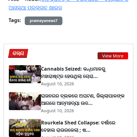
ଅନାସ୍ଥା ପ୍ରସ୍ତାବ ଖାରଜ
Tags:
prameyanews7
ରାଜ୍ୟ
View More
Cannabis Seized: କନ୍ଧମାଳରୁ
ମହାରାଷ୍ଟ୍ର ହେଉଥିଲା ଚୋରା...
August 10, 2026
ରାଜନଗର ବ୍ଲକରେ ଅଘଟଣ, ଜିଲ୍ଲାପାଳଙ୍କ
ଆଗରେ ଆତ୍ମହତ୍ୟା ଉଦ...
August 10, 2026
Rourkela Shed Collapse: ବର୍ଷାରେ
ବେହାଲ ରାଉରକେଲା ; ଷ...