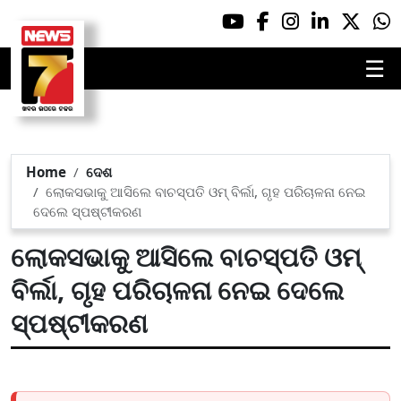
☰
Home
ଦେଶ
ଲୋକସଭାକୁ ଆସିଲେ ବାଚସ୍ପତି ଓମ୍‌ ବିର୍ଲା, ଗୃହ ପରିଚାଳନା ନେଇ
ଦେଲେ ସ୍ପଷ୍ଟୀକରଣ
ଲୋକସଭାକୁ ଆସିଲେ ବାଚସ୍ପତି ଓମ୍‌
ବିର୍ଲା, ଗୃହ ପରିଚାଳନା ନେଇ ଦେଲେ
ସ୍ପଷ୍ଟୀକରଣ