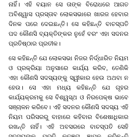
ନାହିଁ। ଏହି ବୟାନ ସେ ତାଙ୍କ ବିରୋଧରେ ଆଗତ
ଅବିଶ୍ୱାସ ପ୍ରସ୍ତାବ ଲୋକସଭାରେ ଖାରଜ ହେବାର
ଦିନକ ପରେ ଦେଇଛନ୍ତି। ସେ କହିଛନ୍ତି ବାଚସ୍ପତି
ପଦ କୌଣସି ବ୍ୟକ୍ତିଙ୍କର ନୁହେଁ ବରଂ ଏହା ସଦନର
ପ୍ରତିଷ୍ଠାର ପ୍ରତୀକ।
ସେ କହିଛନ୍ତି ଯେ ଲୋକସଭା ନିଜର ନିର୍ଦ୍ଧାରିତ ନିୟମ
ଓ ପ୍ରକ୍ରିୟା ଅନୁସାରେ କାର୍ଯ୍ୟ କରିବ, ତେଣିକି
ଏହା କୌଣସି ସଦସ୍ୟଙ୍କୁ ସ୍ୱୀକାର ହେଉ ଅଥବା ନ
ହେଉ। ସେ ଏହା ମଧ୍ୟ କହିଛନ୍ତି ଯେ ଗୃହର
କାର୍ଯ୍ୟକ୍ରମକୁ ସେ ବିଶ୍ୱସ୍ଥ ଓ ନିରପେକ୍ଷ ଭାବେ
ସଞ୍ଚାଳନ କରିବେ। ଏହି ସଦନର କୌଣସି ସଦସ୍ୟ ଏହି
ନିୟମ ପରିସରରୁ ବାହାରେ କହିବାର ବିଶେଷାଧିକାର
ରଖନ୍ତି ନାହିଁ। ଏହି ଅବସରରେ ବାଚସ୍ପତି ସେହି
ସଦସ୍ୟଙ୍କ ପ୍ରତି କୃତଜ୍ଞତା ଜ୍ଞାପନ କରିଛନ୍ତି