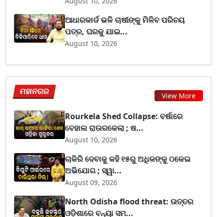
August 10, 2026
ଆଧାରକାର୍ଡ ଭଳି ଚାଷୀଙ୍କୁ ମିଳିବ ପରିଚୟ
ପତ୍ର, ଘରକୁ ଯାଇ...
August 10, 2026
ମହାନଗର
View More
Rourkela Shed Collapse: ବର୍ଷାରେ
ବେହାଲ ରାଉରକେଲା ; ଷ...
August 10, 2026
ଚାକିରି ଦେବାକୁ କହି ୧୫ରୁ ଅଧିକଙ୍କୁ ଠକେଇ
ଅଭିଯୋଗ ; ସ୍ୱା...
August 09, 2026
North Odisha flood threat: ଉତ୍ତର
ଓଡ଼ିଶାରେ ବନ୍ୟା ସମ...