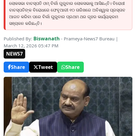
ଲୋକସଭା ବାଚସ୍ପତି ଓମ୍‌ ବିର୍ଲା ଗୁରୁବାର ଲୋକସଭାକୁ ଆସିଛନ୍ତି। ବିରୋଧୀ
ବାଚସ୍ପତିଙ୍କ ବିରୋଧରେ ଫେବୃଆରୀ ୧୦ ତାରିଖରେ ଅବିଶ୍ୱାସ ପ୍ରସ୍ତାବ
ଆଗତ କରିବା ପରେ ବିର୍ଲା ଗୁରୁବାର ପ୍ରଥମ ଥର ଗୃହର କାର୍ଯ୍ୟକ୍ରମ
ସଞ୍ଚାଳନ କରିଛନ୍ତି।
Biswanath
Published By:
- Prameya-News7 Bureau |
March 12, 2026 05:47 PM
NEWS7
Share
Tweet
Share