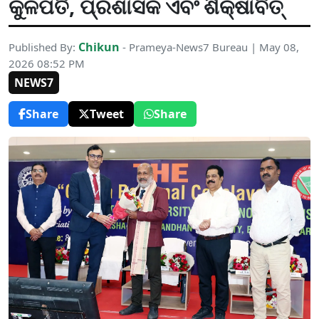
କୁଳପତି, ପ୍ରଶାସକ ଏବଂ ଶିକ୍ଷାବିତ୍
Chikun
Published By:
- Prameya-News7 Bureau | May 08,
2026 08:52 PM
NEWS7
Share
Tweet
Share