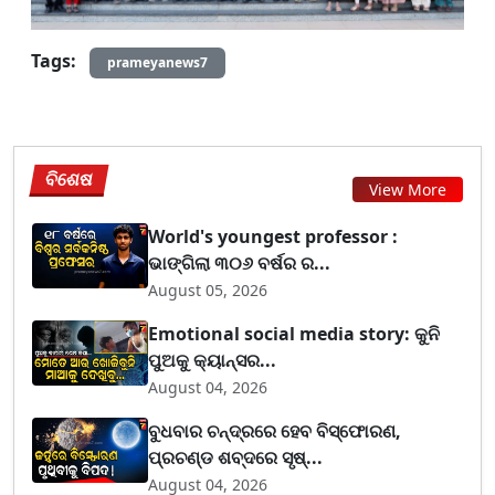
Tags:
prameyanews7
ବିଶେଷ
View More
World's youngest professor :
ଭାଙ୍ଗିଲା ୩୦୬ ବର୍ଷର ର...
August 05, 2026
Emotional social media story: କୁନି
ପୁଅକୁ କ୍ୟାନ୍ସର...
August 04, 2026
ବୁଧବାର ଚନ୍ଦ୍ରରେ ହେବ ବିସ୍ଫୋରଣ,
ପ୍ରଚଣ୍ଡ ଶବ୍ଦରେ ସୃଷ୍...
August 04, 2026