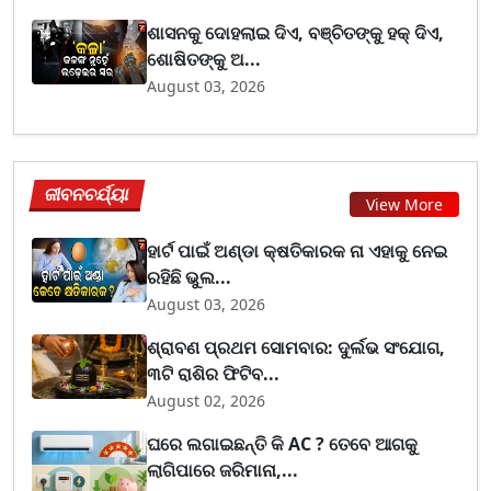
ଶାସନକୁ ଦୋହଲାଇ ଦିଏ, ବଞ୍ଚିତଙ୍କୁ ହକ୍ ଦିଏ,
ଶୋଷିତଙ୍କୁ ଅ...
August 03, 2026
ଜୀବନଚର୍ଯ୍ୟା
View More
ହାର୍ଟ ପାଇଁ ଅଣ୍ଡା କ୍ଷତିକାରକ ନା ଏହାକୁ ନେଇ
ରହିଛି ଭୁଲ...
August 03, 2026
ଶ୍ରାବଣ ପ୍ରଥମ ସୋମବାର: ଦୁର୍ଲଭ ସଂଯୋଗ,
୩ଟି ରାଶିର ଫିଟିବ...
August 02, 2026
ଘରେ ଲଗାଇଛନ୍ତି କି AC ? ତେବେ ଆଗକୁ
ଲାଗିପାରେ ଜରିମାନା,...