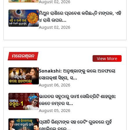
August 02, 2026
ମିଥୁନ ରାଶିରେ ପ୍ରବେଶ କରିଛନ୍ତି ମଙ୍ଗଳ, ଏହି
୪ ରାଶି ଉପର...
August 02, 2026
ମନୋରଞ୍ଜନ
View More
Sonakshi: ଅନୁଷ୍କାଙ୍କୁ କଲେ ଅନଫଲୋ
ସୋନାକ୍ଷୀ ସିହ୍ନା, ସ...
August 06, 2026
ଭାରତର ସବୁଠାରୁ ଦାମୀ ସେଲିବ୍ରିଟି ଶାହରୁଖ:
କେତେ ନମ୍ବର ସ...
August 05, 2026
ପ୍ରୀତି ଜିଣ୍ଟାଙ୍କ ସହ ଡେଟିଂ ଗୁଜବରେ ମୁହଁ
ଖୋଲିଲେ ବ୍ରେ...