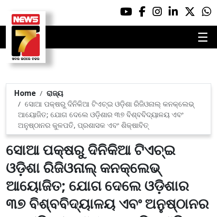
☰
Home
ରାଜ୍ୟ
ସୋଆ ପକ୍ଷରୁ ଦିନିକିଆ ଟିଏଚ୍ଇ ଓଡ଼ିଶା ରିଜିଓନାଲ୍ କନକ୍ଲେଭ୍
ଆୟୋଜିତ; ଯୋଗ ଦେଲେ ଓଡ଼ିଶାର ୩୭ ବିଶ୍ବବିଦ୍ୟାଳୟ ଏବଂ
ଅନୁଷ୍ଠାନର କୁଳପତି, ପ୍ରଶାସକ ଏବଂ ଶିକ୍ଷାବିତ୍
ସୋଆ ପକ୍ଷରୁ ଦିନିକିଆ ଟିଏଚ୍ଇ
ଓଡ଼ିଶା ରିଜିଓନାଲ୍ କନକ୍ଲେଭ୍
ଆୟୋଜିତ; ଯୋଗ ଦେଲେ ଓଡ଼ିଶାର
୩୭ ବିଶ୍ବବିଦ୍ୟାଳୟ ଏବଂ ଅନୁଷ୍ଠାନର