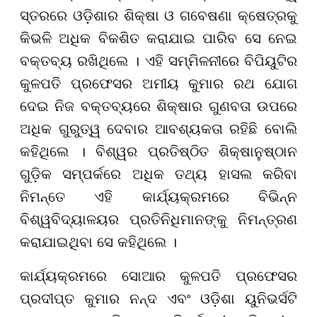
ସ୍ତରରେ ଓଡ଼ିଶାର ଶିକ୍ଷା ଓ ଗବେଷଣା କ୍ଷେତ୍ରକୁ
କିଭଳି ଅଧିକ ବିକଶିତ କରାଯାଇ ପାରିବ ସେ ନେଇ
ବକ୍ତବ୍ୟ ରଖିଥିଲେ । ଏହି ସମ୍ମିଳନୀରେ ବିପିୟୁଟିର
କୁଳପତି ପ୍ରଫେସର ଅମୀୟ କୁମାର ରଥ ଯୋଗ
ଦେଇ ନିଜ ବକ୍ତବ୍ୟରେ ଶିକ୍ଷାର ଗୁଣବତା ଉପରେ
ଅଧିକ ଗୁରୁତ୍ୱ ଦେବାର ଆବଶ୍ୟକତା ରହିଛି ବୋଲି
କହିଥିଲେ । ବିଶ୍ୱର ପ୍ରତିଷ୍ଠିତ ଶିକ୍ଷାନୁଷ୍ଠାନ
ଗୁଡ଼ିକ ସମ୍ପର୍କରେ ଅଧିକ ତଥ୍ୟ ହାସଲ କରିବା
ନିମନ୍ତେ ଏହି କାର୍ଯ୍ୟକ୍ରମରେ ବିଭିନ୍ନ
ବିଶ୍ୱବିଦ୍ୟାଳୟର ପ୍ରତିନିଧିମାନଙ୍କୁ ନିମନ୍ତ୍ରଣ
କରାଯାଇଥିବା ସେ କହିଥିଲେ ।
କାର୍ଯ୍ୟକ୍ରମରେ ସୋଆର କୁଳପତି ପ୍ରଫେସର
ପ୍ରଦୀପ୍ତ କୁମାର ନନ୍ଦ ଏବଂ ଓଡ଼ିଶା ୟୁନିଭର୍ସଟି