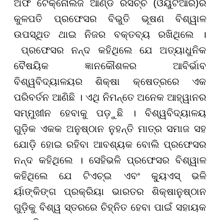
ଅଫ ଟେକ୍ନୋଲଜି ଆଣ୍ଡ ରିସର୍ଚ୍ଚ (ଓୟୁଟିଆର)ର
କୁଳପତି ପ୍ରଫେସର ବିଭୁତି ଭୂଷଣ ବିଶ୍ୱାଳ
ଉପସ୍ଥିତ ଥାଇ ନିଜର ବକ୍ତବ୍ୟ ରଖିଥିଲେ ।
ପ୍ରଫେସର ନନ୍ଦ କହିଥିଲେ ଯେ ଅତ୍ୟାଧୁନିକ
ବୈଷୟିକ ଜ୍ଞାନକୌଶଳର ଆବିର୍ଭାବ
ବିଶ୍ୱବିଦ୍ୟାଳୟର ଶିକ୍ଷା କ୍ଷେତ୍ରରେ ଏକ
ପରିବର୍ତନ ଆଣିଛି । ଏଥି ନିମନ୍ତେ ଅନେକ ଆହ୍ୱାନର
ସମ୍ମୁଖୀନ ହେବାକୁ ପଡ଼ୁଛି । ବିଶ୍ୱବିଦ୍ୟାଳୟ
ଗୁଡ଼ିକ ଏକକ ଅନୁଷ୍ଠାନ ନୁହନ୍ତି ମାତ୍ର ସମାଜ ସହ
ଯୋଡ଼ି ହୋଇ ରହିବା ଆବଶ୍ୟକ ବୋଲି ପ୍ରଫେସର
ନନ୍ଦ କହିଥିଲେ । ସେହିଭଳି ପ୍ରଫେସର ବିଶ୍ୱାଳ
କହିଥିଲେ ଯେ ଟିଏଚ୍ଇ ଏବଂ କ୍ୟୁଏସ୍ ଭଳି
ର୍ୟାଙ୍କିଙ୍ଗ ପ୍ରକ୍ରିୟା ଭାରତର ଶିକ୍ଷାନୁଷ୍ଠାନ
ଗୁଡ଼ିକୁ ବିଶ୍ୱ ସ୍ତରରେ ଚିହ୍ନିତ ହେବା ପାଇଁ ସହାୟକ