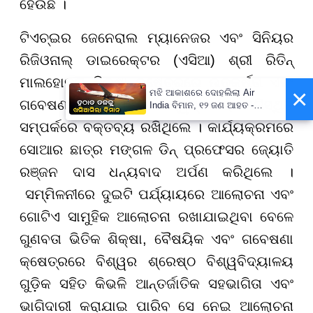
ହେଉଛି ।
ଟିଏଚ୍ଇର ଜେନେରାଲ ମ୍ୟାନେଜର ଏବଂ ସିନିୟର
ରିଜିଓନାଲ୍ ଡାଇରେକ୍ଟର (ଏସିଆ) ଶ୍ରୀ ରିତିନ୍
ମାଲହୋତ୍ରା ଶିକ୍ଷା କ୍ଷେତ୍ରରେ ଉତ୍କର୍ଷତା ଏବଂ
×
ମଝି ଆକାଶରେ ଦୋହଲିଲା Air
ଗବେଷଣା ମାପଦଣ୍ଡର ବିଶ୍ୱସ୍ତରୀୟ ପରିସ୍ଥିତି
India ବିମାନ, ୧୨ ଜଣ ଆହତ -
PrameyaNews7
ସମ୍ପର୍କରେ ବକ୍ତବ୍ୟ ରଖିଥିଲେ । କାର୍ଯ୍ୟକ୍ରମରେ
ସୋଆର ଛାତ୍ର ମଙ୍ଗଳ ଡିନ୍ ପ୍ରଫେସର ଜ୍ୟୋତି
ରଞ୍ଜନ ଦାସ ଧନ୍ୟବାଦ ଅର୍ପଣ କରିଥିଲେ ।
ସମ୍ମିଳନୀରେ ଦୁଇଟି ପର୍ଯ୍ୟାୟରେ ଆଲୋଚନା ଏବଂ
ଗୋଟିଏ ସାମୁହିକ ଆଲୋଚନା ରଖାଯାଇଥିବା ବେଳେ
ଗୁଣବତା ଭିତିକ ଶିକ୍ଷା, ବୈଷୟିକ ଏବଂ ଗବେଷଣା
କ୍ଷେତ୍ରରେ ବିଶ୍ୱର ଶ୍ରେଷ୍ଠ ବିଶ୍ୱବିଦ୍ୟାଳୟ
ଗୁଡ଼ିକ ସହିତ କିଭଳି ଆନ୍ତର୍ଜାତିକ ସହଭାଗିତା ଏବଂ
ଭାଗିଦାରୀ କରାଯାଇ ପାରିବ ସେ ନେଇ ଆଲୋଚନା