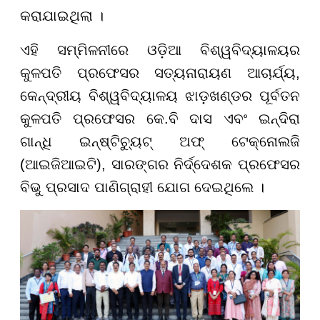
କରାଯାଇଥିଲା ।
ଏହି ସମ୍ମିଳନୀରେ ଓଡ଼ିଆ ବିଶ୍ୱବିଦ୍ୟାଳୟର
କୁଳପତି ପ୍ରଫେସର ସତ୍ୟନାରାୟଣ ଆଚାର୍ଯ୍ୟ,
କେନ୍ଦ୍ରୀୟ ବିଶ୍ୱବିଦ୍ୟାଳୟ ଝାଡ଼ଖଣ୍ଡର ପୂର୍ବତନ
କୁଳପତି ପ୍ରଫେସର କେ.ବି ଦାସ ଏବଂ ଇନ୍ଦିରା
ଗାନ୍ଧି ଇନ୍ଷ୍ଟିଚ୍ୟୁଟ୍ ଅଫ୍ ଟେକ୍ନୋଲଜି
(ଆଇଜିଆଇଟି), ସାରଙ୍ଗର ନିର୍ଦ୍ଦେଶକ ପ୍ରଫେସର
ବିଭୁ ପ୍ରସାଦ ପାଣିଗ୍ରାହୀ ଯୋଗ ଦେଇଥିଲେ ।