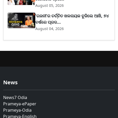
August 05, 2026
'ଗଜନୀ'ର ଚର୍ଚ୍ଚିତ ଖଳନାୟକ ବୁଜିଲେ ଆଖି, ୭୪
ବର୍ଷରେ ପ୍ରଦ...
August 04, 2026
News
News7 Odia
Prameya-ePaper
Prameya-Odia
Prameya-English