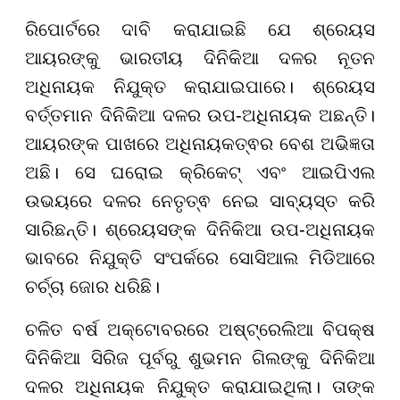
ରିପୋର୍ଟରେ ଦାବି କରାଯାଇଛି ଯେ ଶ୍ରେୟସ
ଆୟରଙ୍କୁ ଭାରତୀୟ ଦିନିକିଆ ଦଳର ନୂତନ
ଅଧିନାୟକ ନିଯୁକ୍ତ କରାଯାଇପାରେ। ଶ୍ରେୟସ
ବର୍ତ୍ତମାନ ଦିନିକିଆ ଦଳର ଉପ-ଅଧିନାୟକ ଅଛନ୍ତି।
ଆୟରଙ୍କ ପାଖରେ ଅଧିନାୟକତ୍ଵର ବେଶ ଅଭିଜ୍ଞତା
ଅଛି। ସେ ଘରୋଇ କ୍ରିକେଟ୍ ଏବଂ ଆଇପିଏଲ
ଉଭୟରେ ଦଳର ନେତୃତ୍ଵ ନେଇ ସାବ୍ୟସ୍ତ କରି
ସାରିଛନ୍ତି। ଶ୍ରେୟସଙ୍କ ଦିନିକିଆ ଉପ-ଅଧିନାୟକ
ଭାବରେ ନିଯୁକ୍ତି ସଂପର୍କରେ ସୋସିଆଲ ମିଡିଆରେ
ଚର୍ଚ୍ଚା ଜୋର ଧରିଛି।
ଚଳିତ ବର୍ଷ ଅକ୍ଟୋବରରେ ଅଷ୍ଟ୍ରେଲିଆ ବିପକ୍ଷ
ଦିନିକିଆ ସିରିଜ ପୂର୍ବରୁ ଶୁଭମନ ଗିଲଙ୍କୁ ଦିନିକିଆ
ଦଳର ଅଧିନାୟକ ନିଯୁକ୍ତ କରାଯାଇଥିଲା। ତାଙ୍କ