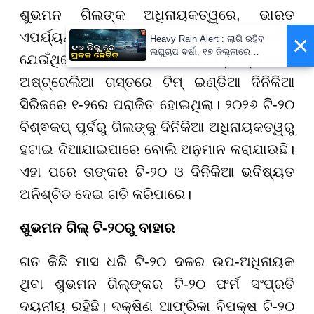
ଶୁଭମନ ଗିଲଙ୍କ ଅଧିନାୟକତ୍ୱରେ, ଭାରତ
ଏପର୍ଯ୍ୟନ୍ତ ତିନୋଟି ଦିନିକିଆ ମ୍ୟାଚ୍ ଖେଳିଛି,
×
Heavy Rain Alert : ଲାଗି ରହିବ
ଲଘୁଚାପ ବର୍ଷା, ୧୭ ଜିଲ୍ଲାରେ
ଯେଉଁଥିରେ ଦଳ କେବଳ ଗୋଟିଏ ମ୍ୟାଚ୍ ଜିତିଛି।
କାଚିବ, ଡରାଇଲାଣି ଆଉ ଏକ ବନ୍ୟା
ଅଷ୍ଟ୍ରେଲିଆ ଗସ୍ତରେ ଟିମ୍ ଇଣ୍ଡିଆ ଦିନିକିଆ
ସିରିଜରେ ୧-୨ରେ ପରାଜିତ ହୋଇଥିଲା। ୨୦୨୬ ଟି-୨୦
ବିଶ୍ଵକପ୍ ପୂର୍ବରୁ ଗିଲଙ୍କୁ ଦିନିକିଆ ଅଧିନାୟକତ୍ୱରୁ
ହଟାଇ ଦିଆଯାଇପାରେ ବୋଲି ଅନୁମାନ କରାଯାଉଛି।
ଏହା ପରେ ତାଙ୍କର ଟି-୨୦ ଓ ଦିନିକିଆ ଭବିଷ୍ୟତ
ଅନିଶ୍ଚିତ ଦେଇ ଗତି କରିପାରେ।
ଶୁଭମନ ଗିଲ୍ ଟି-୨୦ରୁ ବାହାର
ଗତ କିଛି ମାସ ଧରି ଟି-୨୦ ଦଳର ଉପ-ଅଧିନାୟକ
ଥିବା ଶୁଭମନ ଗିଲ୍‌ଙ୍କର ଟି-୨୦ ଫର୍ମ ସଂପ୍ରତି
ଦୟନୀୟ ରହିଛି। ଦକ୍ଷିଣ ଆଫ୍ରିକା ବିପକ୍ଷ ଟି-୨୦