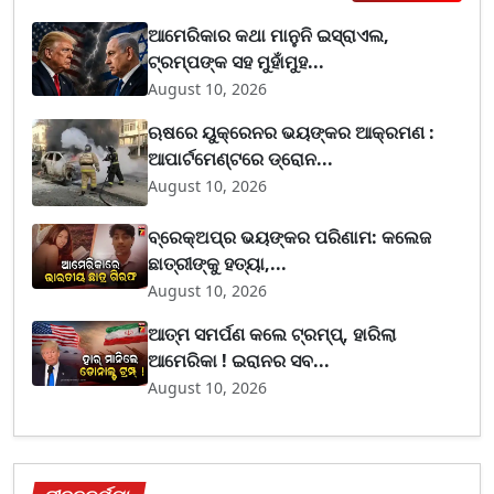
ଆମେରିକାର କଥା ମାନୁନି ଇସ୍ରାଏଲ,
ଟ୍ରମ୍ପଙ୍କ ସହ ମୁହାଁମୁହ...
August 10, 2026
ଋଷରେ ୟୁକ୍ରେନର ଭୟଙ୍କର ଆକ୍ରମଣ :
ଆପାର୍ଟମେଣ୍ଟରେ ଡ୍ରୋନ...
August 10, 2026
ବ୍ରେକ୍ଅପ୍‌ର ଭୟଙ୍କର ପରିଣାମ: କଲେଜ
ଛାତ୍ରୀଙ୍କୁ ହତ୍ୟା,...
August 10, 2026
ଆତ୍ମ ସମର୍ପଣ କଲେ ଟ୍ରମ୍ପ୍, ହାରିଲା
ଆମେରିକା ! ଇରାନର ସବ...
August 10, 2026