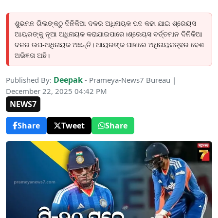
ଶୁଭମନ ଗିଲଙ୍କଠୁ ଦିନିକିଆ ଦଳର ଅଧିନାୟକ ପଦ କଢା ଯାଇ ଶ୍ରେୟସ
ଆୟରଙ୍କୁ ନୂଆ ଅଧିନାୟକ କରାଯାଇପାରେ।ଶ୍ରେୟସ ବର୍ତ୍ତମାନ ଦିନିକିଆ
ଦଳର ଉପ-ଅଧିନାୟକ ଅଛନ୍ତି। ଆୟରଙ୍କ ପାଖରେ ଅଧିନାୟକତ୍ଵର ବେଶ
ଅଭିଜ୍ଞତା ଅଛି।
Deepak
Published By:
- Prameya-News7 Bureau |
December 22, 2025 04:42 PM
NEWS7
Share
Tweet
Share