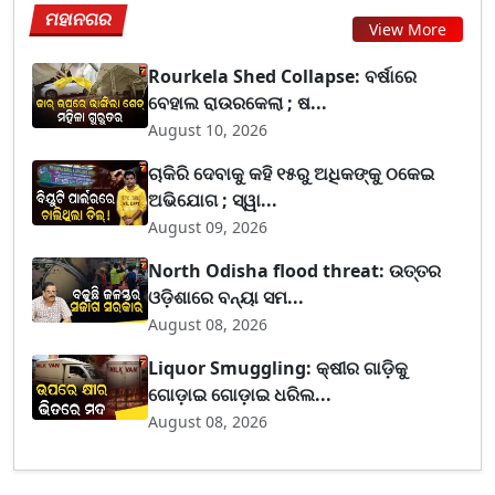
ମହାନଗର
View More
Rourkela Shed Collapse: ବର୍ଷାରେ
ବେହାଲ ରାଉରକେଲା ; ଷ...
August 10, 2026
ଚାକିରି ଦେବାକୁ କହି ୧୫ରୁ ଅଧିକଙ୍କୁ ଠକେଇ
ଅଭିଯୋଗ ; ସ୍ୱା...
August 09, 2026
North Odisha flood threat: ଉତ୍ତର
ଓଡ଼ିଶାରେ ବନ୍ୟା ସମ...
August 08, 2026
Liquor Smuggling: କ୍ଷୀର ଗାଡ଼ିକୁ
ଗୋଡ଼ାଇ ଗୋଡ଼ାଇ ଧରିଲ...
August 08, 2026