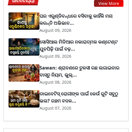
ଜୀବନଚର୍ଯ୍ୟା
View More
ଘର ଏରୁଣ୍ଡିବନ୍ଧରେ ବସିବାକୁ କାହିଁକି ମନା
କରନ୍ତି ଅଭିଭାବ...
August 09, 2026
ସୋସିଆଲ ମିଡିଆର ନକାରାତ୍ମକ କଣ୍ଟେଣ୍ଟ
ଯୁବପିଢ଼ି ପାଇଁ ବଢ଼...
August 09, 2026
Sawan: ଶ୍ରାବଣରେ ତୁଳସୀ ଗଛ ଲଗାଇବାର
ବାସ୍ତୁ ନିୟମ, ଭୁଲ୍...
August 08, 2026
ଡାଇବେଟିସ୍ ରୋଗୀଙ୍କ ପାଇଁ କେଉଁ ରୁଟି ସବୁଠୁ
ଭଲ? ଗହମ ବଦଳ...
August 07, 2026