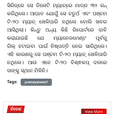
ସିରିଜ୍ରେ ସେ ତିନୋଟି ମ୍ୟାଚ୍‌ରେ ମାତ୍ର ୩୨ ରନ୍
କରିଥିଲେ। ଆଘାତ ଯୋଗୁଁ ସେ ଚତୁର୍ଥ ଏବଂ ପଞ୍ଚମ
ଟି-୨୦ ମ୍ୟାଚ୍ ଖେଳିପାରି ନଥିଲେ ବୋଲି ଖବର
ଆସିଥିଲା। କିନ୍ତୁ ଅନ୍ୟ କିଛି ରିପୋର୍ଟରେ ଦାବି
କରାଯାଇଛି ଯେ ମ୍ୟାନେଜମେଣ୍ଟ ପୂର୍ବରୁ
ଗିଲ୍‌ ହଟାଇବା ପାଇଁ ନିଷ୍ପତ୍ତି ନେଇ ସାରିଥିଲେ।
ଏହି କାରଣରୁ ସେ ପଞ୍ଚମ ଟି-୨୦ ମ୍ୟାଚ୍ ଖେଳିପାରି
ନଥିଲେ। ଆଉ ଏବେ ଟି-୨୦ ବିଶ୍ଵକପ୍ ଦଳରେ
ତାଙ୍କୁ ସ୍ଥାନ ମିଳିନି।
Tags:
prameyanews7
ବିଦେଶ
View More