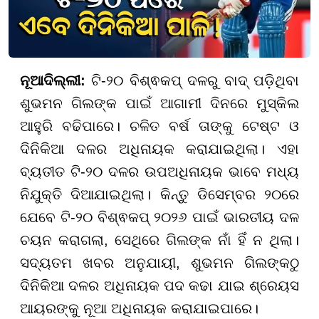
ନୂଆଦିଲ୍ଲୀ:
ଟି-୨୦ ବିଶ୍ଵକପ୍ ଦଳରୁ ବାଦ୍ ପଡ଼ିଥିବା
ଶୁଭମନ ଗିଲଙ୍କ ପାଇଁ ଆଗାମୀ ଦିନରେ ମୁସ୍କିଲ
ଆହୁରି ବଢିପାରେ। ଚଳିତ ବର୍ଷ ତାଙ୍କୁ ଟେଷ୍ଟ ଓ
ଦିନିକିଆ ଦଳର ଅଧିନାୟକ କରାଯାଇଥିଲା। ଏହା
ବ୍ୟତୀତ ଟି-୨୦ ଦଳର ଉପଅଧିନାୟକ ଭାବେ ମଧ୍ୟ
ନିଯୁକ୍ତି ଦିଆଯାଇଥିଲା। କିନ୍ତୁ ଡିସେମ୍ବର ୨୦ରେ
ଯେବେ ଟି-୨୦ ବିଶ୍ଵକପ୍ ୨୦୨୬ ପାଇଁ ଭାରତୀୟ ଦଳ
ଚୟନ କରାଗଲା, ସେଥିରେ ଗିଲଙ୍କ ନାଁ ହିଁ ନ ଥିଲା।
ସଦ୍ୟତମ ଖବର ଅନୁଯାୟୀ, ଶୁଭମନ ଗିଲଙ୍କଠୁ
ଦିନିକିଆ ଦଳର ଅଧିନାୟକ ପଦ କଢା ଯାଇ ଶ୍ରେୟସ
ଆୟରଙ୍କୁ ନୂଆ ଅଧିନାୟକ କରାଯାଇପାରେ।