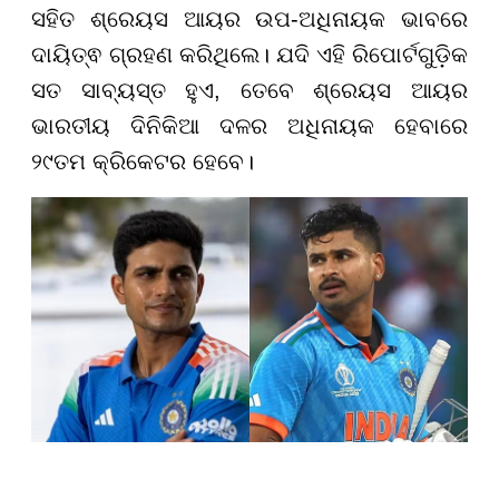
ସହିତ ଶ୍ରେୟସ ଆୟର ଉପ-ଅଧିନାୟକ ଭାବରେ
ଦାୟିତ୍ଵ ଗ୍ରହଣ କରିଥିଲେ। ଯଦି ଏହି ରିପୋର୍ଟଗୁଡ଼ିକ
ସତ ସାବ୍ୟସ୍ତ ହୁଏ, ତେବେ ଶ୍ରେୟସ ଆୟର
ଭାରତୀୟ ଦିନିକିଆ ଦଳର ଅଧିନାୟକ ହେବାରେ
୨୯ତମ କ୍ରିକେଟର ହେବେ।