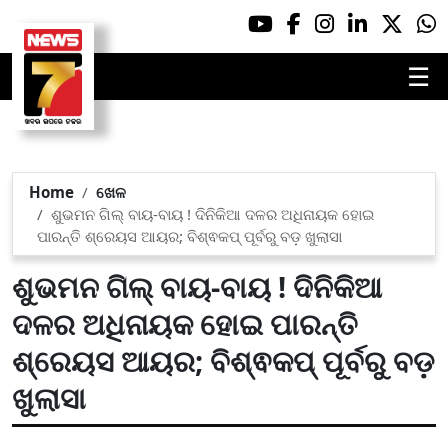
☰
Home
ଖେଳ
ଶୁଭମନ ଗିଲ୍ ବାୟ-ବାୟ ! ଦିନିକିଆ ଦଳର ଅଧିନାୟକ ହୋଇ
ପାରନ୍ତି ଶ୍ରେୟସ ଆୟର; ବିଶ୍ଵକପ୍ ପୂର୍ବରୁ ବଡ଼ ଖୁଲାସା
ଶୁଭମନ ଗିଲ୍ ବାୟ-ବାୟ ! ଦିନିକିଆ
ଦଳର ଅଧିନାୟକ ହୋଇ ପାରନ୍ତି
ଶ୍ରେୟସ ଆୟର; ବିଶ୍ଵକପ୍ ପୂର୍ବରୁ ବଡ଼
ଖୁଲାସା