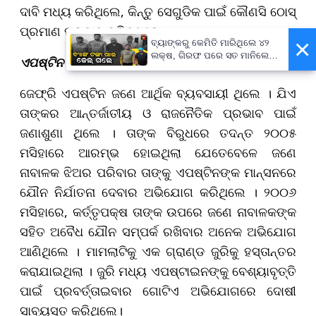
ଦାବି ମଧ୍ୟ କରିଥିଲେ, କିନ୍ତୁ ସେଗୁଡିକ ପାଇଁ କୌଣସି ଠୋସ୍
ପ୍ରମାଣ ପ୍ରଦାନ କରିନଥିଲେ।
×
ବ୍ୟାଙ୍କରୁ କେମିତି ମାରିଥିଲେ ୪୨
ଲକ୍ଷ, ଗିରଫ ପରେ ସତ ମାନିଲେ
ଏପଷ୍ଟିନ ଫାଇଲ୍ସ ମାମଲା କ’ଣ?
ବାପ-ପୁଅ
ଜେଫ୍ରି ଏପଷ୍ଟିନ ଜଣେ ଆର୍ଥିକ ବ୍ୟବସାୟୀ ଥିଲେ । ଯିଏ
ତାଙ୍କର ଆନ୍ତର୍ଜାତୀୟ ଓ ରାଜନୈତିକ ପ୍ରଭାବ ପାଇଁ
ଜଣାଶୁଣା ଥିଲେ । ତାଙ୍କ ବିରୁଧରେ ତଦନ୍ତ ୨୦୦୫
ମସିହାରେ ଆରମ୍ଭ ହୋଇଥିଲା ଯେତେବେଳେ ଜଣେ
ନାବାଳକ ଝିଅର ପରିବାର ତାଙ୍କୁ ଏପଷ୍ଟିନଙ୍କ ମାନ୍ସନରେ
ଯୌନ ନିର୍ଯାତନା ଦେବାର ଅଭିଯୋଗ କରିଥିଲେ । ୨୦୦୬
ମସିହାରେ, କର୍ତ୍ତୃପକ୍ଷ ତାଙ୍କ ଉପରେ ଜଣେ ନାବାଳକଙ୍କ
ସହିତ ଅବୈଧ ଯୌନ ସମ୍ପର୍କ ରଖିବାର ଅନେକ ଅଭିଯୋଗ
ଆଣିଥିଲେ । ମାମଲାଟିକୁ ଏକ ଗ୍ରାଣ୍ଡ ଜୁରିକୁ ହସ୍ତାନ୍ତର
କରାଯାଇଥିଲା । ଜୁରି ମଧ୍ୟ ଏପଷ୍ଟାଇନଙ୍କୁ ବେଶ୍ୟାବୃତ୍ତି
ପାଇଁ ପ୍ରବର୍ତ୍ତାଇବାର ଗୋଟିଏ ଅଭିଯୋଗରେ ଦୋଷୀ
ସାବ୍ୟସ୍ତ କରିଥିଲେ।