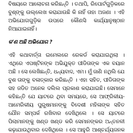
ବିଷୟରେ ଆଲୋଚନା କରିଛନ୍ତି । ତଥାପି, ରିପୋର୍ଟଗୁଡ଼ିକରେ
ବୁଶ୍‌ଙ୍କୁ ଉଲ୍ଲେଖ କରାଯାଉଛି କି ନାହିଁ ତାହା ଅଜଣା । ଏହି
ଅଭିଯୋଗଗୁଡ଼ିକ ଉପରେ କୌଣସି କାର୍ଯ୍ୟାନୁଷ୍ଠାନ
ନିଆଯାଇନାହିଁ।
କ’ଣ ଅଛି ଅଭିଯୋଗ ?
ଏହି କଥାବାର୍ତ୍ତା ଇମେଲରେ ରେକର୍ଡ କରାଯାଇଥିଲା ।
ଏଥିରେ ଏପଷ୍ଟିନଙ୍କ ଅଭିଯୁକ୍ତ ପୀଡିତାଙ୍କ ଏକ ବୟାନ
ଅଛି । ସେ ଲେଖିଛନ୍ତି, ଧନ୍ୟବାଦ, ଏମ। ମୁଁ ଜାଣି ନଥିଲି ଯେ
ବୁଶ ତାଙ୍କୁ ବଳାତ୍କାର କରିଛନ୍ତି । ଏହା ସହିତ, ପୀଡିତାଙ୍କ
ସହ ଜଡିତ ଅନେକ ଦଲିଲ ପ୍ରକାଶ କରାଯାଇଛି। ସେମାନେ
କହିଛନ୍ତି ଯେ ୟାଟରେ ଥିବା ସମୟରେ, ସେ ଆଫ୍ରିକୀୟ-
ଆମେରିକୀୟ ପୁରୁଷମାନଙ୍କୁ ବିଦେଶୀ ମହିଳାଙ୍କ ସହିତ
ଯୌନ ସମ୍ପର୍କ ରଖିବାର ଦେଖିଥିଲେ । ସେ ୟାଟରେ
ପିଲାମାନଙ୍କୁ ଖଣ୍ଡ ଖଣ୍ଡ କରି ସେମାନଙ୍କର ଅନ୍ତନଳୀ
କଢ଼ାଯାଉଥିବାର ଦେଖିଥିଲେ । ସେ ଆହୁରି ଆଶ୍ଚର୍ଯ୍ୟଜନକ