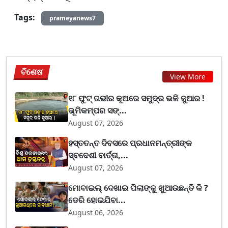
Tags:
prameyanews7
ବିଶେଷ
View More
୧୮ ଫୁଟ୍ ଗଭୀର କୂଅରେ ସମୁଦ୍ର ଭଳି ଜୁଆର !
ଭୂମିକମ୍ପର ସଙ୍...
August 07, 2026
ହସ୍ତତନ୍ତ ଦିବସରେ ପ୍ରଧାନମନ୍ତ୍ରୀଙ୍କ
ସ୍ବଦେଶୀ ବାର୍ତ୍ତା,...
August 07, 2026
ମୋବାଇଲ୍ ଦେଖାଇ ପିଲାଙ୍କୁ ଖୁଆଉଛନ୍ତି କି ?
ଡେରି ହୋଇଯିବା...
August 06, 2026