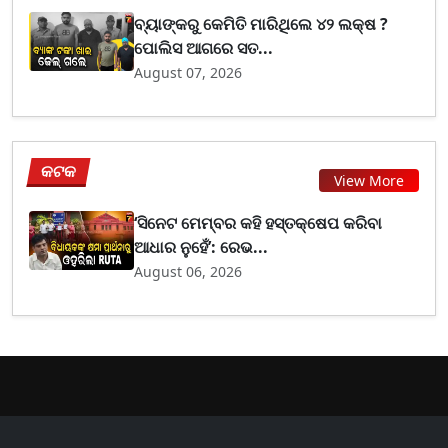
ବ୍ୟାଙ୍କରୁ କେମିତି ମାରିଥିଲେ ୪୨ ଲକ୍ଷ ?
ପୋଲିସ ଆଗରେ ସତ...
August 07, 2026
କଟକ
View More
‘ସିନେଟ ମେମ୍ବର କହି ହସ୍ତକ୍ଷେପ କରିବା
ଆଧାର ନୁହେଁ’: ରେଭ...
August 06, 2026