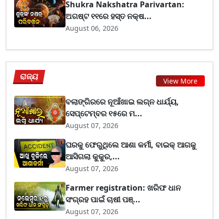
Shukra Nakshatra Parivartan:
ଅଗଷ୍ଟ ୧୧ରେ ହସ୍ତ ନକ୍ଷ...
August 06, 2026
ରାଜ୍ୟ
View More
ବଲାଙ୍ଗିରରେ ନୂଆଁଖାଇ ଲଗ୍ନ ଧାର୍ଯ୍ୟ,
ସେପ୍ଟେମ୍ବର ୧୫ରେ ମ...
August 07, 2026
ଘରକୁ ଫେରୁଥିଲେ ଆଶା କର୍ମୀ, ବାଇକ୍ ଆଗକୁ
ଆସିଗଲା କୁକୁର,...
August 07, 2026
Farmer registration: ଖରିଫ ଧାନ
ସଂଗ୍ରହ ପାଇଁ ଚାଷୀ ପଞ୍...
August 07, 2026