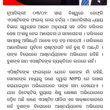
ନୂଆଦିଲ୍ଲୀ ୦୩/୦୨: ସାରା ବିଶ୍ୱରେ ଜେଫ୍ରି
ଏପଷ୍ଟିନଙ୍କ ଫାଇଲ୍ ନେଇ ଚର୍ଚ୍ଚା । ଆମେରିକୀୟ ନ୍ୟାୟ
ବିଭାଗ ସ୍ୱଚ୍ଛତା ଆଇନ ଅନୁଯାୟୀ ସହ ଜଡିତ ଦଲିଲର
ଶେଷ ଅଂଶକୁ ନେଇ ଆଲୋଚନା ଓ ସମାଲୋଚନା । ଦଲିଲରେ
ସାମ୍ନାକୁ ଆସିଛନ୍ତି ଅନେକ ବଡ଼ ବଡ଼ ମହାରଥୀ । ତାଲିକାରେ
ଆମେରିକାର ପୂର୍ବତନ ରାଷ୍ଟ୍ରପତି ଜର୍ଜ ବୁଶ୍‌ ବି ଅଛନ୍ତି ।
ତାଙ୍କ ବିରୋଧରେ ଆଶ୍ଚର୍ଯ୍ୟଜନକ ଅଭିଯୋଗ ରହିଛି ।
ବୁଶଙ୍କ ନାମ ଏପଷ୍ଟିନଙ୍କ ବ୍ୟକ୍ତିଗତ ଲଗରେ ନାହିଁ।
ଏପିଷ୍ଟିନଙ୍କ ଫାଇଲ୍‌ରେ ଯେତେ ଜଣଙ୍କ ନାଁ ରହିଛି,
ସେମାନଙ୍କ ମଧ୍ୟରୁ ଜଣେ ଦ୍ୱାରା NYPD ରେ ଦାଖଲ
କରାଯାଇଥିବା ଅଭିଯୋଗରେ ତାଙ୍କ ନାମ ଦେଖାଯାଏ ।
ଯାହା ଡିଟେକ୍ଟିଭ୍ ବ୍ୟୁରୋ ଶିଶୁ ଶୋଷଣ ଅଭିଯୋଗରେ
ଜଡ଼ିତ ଅଛି ।ଜଣେ ଏପଷ୍ଟିନ ପୀଡିତା ଏକ ସାକ୍ଷାତକାରରେ
ଜର୍ଜ ବୁଶଙ୍କ ବିରୋଧରେ ଆଶ୍ଚର୍ଯ୍ୟଜନକ ଅଭିଯୋଗ