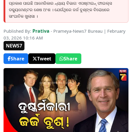
ପ୍ରକାଶ ପାଇଛି ଆମେରିକାର ନ୍ୟାୟ ବିଭାଗ ଏପଷ୍ଟାଇନ୍ ଫାଇଲ୍ସ
ଡକ୍ୟୁମେଣ୍ଟର ଶେଷ ଅଂଶ । ଯେଉଁଥିରେ ଜର୍ଜ ବୁଶ୍‌ଙ୍କ ବିରୋଧରେ
ସାଂଘାତିକ ଖୁଲାସା ।
Prativa
Published By:
- Prameya-News7 Bureau | February
03, 2026 10:16 AM
NEWS7
Share
Tweet
Share