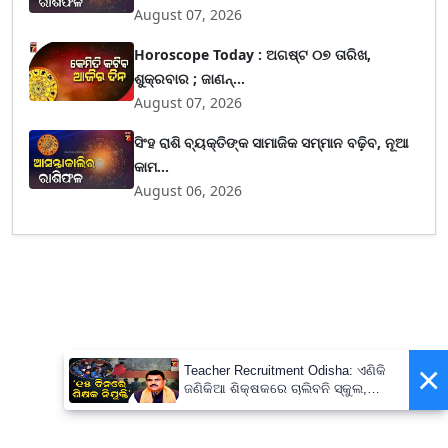
August 07, 2026
Horoscope Today : ଅଗଷ୍ଟ ୦୭ ତାରିଖ,
ଶୁକ୍ରବାର ; ଜାଣନ୍...
August 07, 2026
ସିଂହ ରାଶି ବ୍ୟକ୍ତିଙ୍କ ସାମାଜିକ ସମ୍ମାନ ବଢ଼ିବ, ନୂଆ
କାମ...
August 06, 2026
×
Teacher Recruitment Odisha: ଏଣିକି
ଜଣିକିଆ ଶିକ୍ଷକରେ ଚାଲିବନି ସ୍କୁଲ,
ନିଯୁକ୍ତ ହେବେ ନୂଆ ଶିକ୍ଷକ ; ୧୫ ଦିନରେ
ପ୍ରକ୍ରିୟା ସାରିବାକୁ ନିର୍ଦ୍ଦେଶ