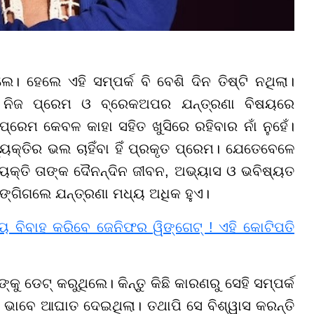
। ହେଲେ ଏହି ସମ୍ପର୍କ ବି ବେଶି ଦିନ ତିଷ୍ଟି ନଥିଲା।
ିଜ ପ୍ରେମ ଓ ବ୍ରେକଅପର ଯନ୍ତ୍ରଣା ବିଷୟରେ
୍ରେମ କେବଳ କାହା ସହିତ ଖୁସିରେ ରହିବାର ନାଁ ନୁହେଁ।
ୟକ୍ତିର ଭଲ ଚାହିଁବା ହିଁ ପ୍ରକୃତ ପ୍ରେମ। ଯେତେବେଳେ
କ୍ତି ତାଙ୍କ ଦୈନନ୍ଦିନ ଜୀବନ, ଅଭ୍ୟାସ ଓ ଭବିଷ୍ୟତ
୍ଗିଗଲେ ଯନ୍ତ୍ରଣା ମଧ୍ୟ ଅଧିକ ହୁଏ।
ୀୟ ବିବାହ କରିବେ ଜେନିଫର ୱିଙ୍ଗେଟ୍ ! ଏହି କୋଟିପତି
ୁ ଡେଟ୍ କରୁଥିଲେ। କିନ୍ତୁ କିଛି କାରଣରୁ ସେହି ସମ୍ପର୍କ
ୀର ଭାବେ ଆଘାତ ଦେଇଥିଲା। ତଥାପି ସେ ବିଶ୍ୱାସ କରନ୍ତି