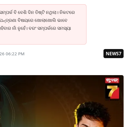
ପର୍କ ବି ବେଶି ଦିନ ତିଷ୍ଟି ନଥିଲା। ନିକଟରେ
ଯନ୍ତ୍ରଣା ବିଷୟରେ ଖୋଲାଖୋଲି ଭାବେ
ିବାର ନାଁ ନୁହେଁ। ବରଂ ସମ୍ପର୍କରେ ସମସ୍ୟା
NEWS7
026 06:22 PM