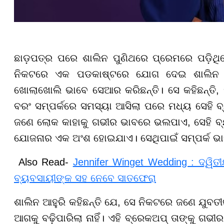
ଛାଡ଼ପତ୍ର ପରେ ଶାଲିନ ପୁଣିଥରେ ପ୍ରେମରେ ପଡ଼ିଥିଲେ
ନିକଟରେ ଏକ ପଡକାଷ୍ଟରେ ଯୋଗ ଦେଇ ଶାଲିନ ନ
ଖୋଲାଖୋଲି ଭାବେ ସେଆର କରିଛନ୍ତି। ସେ କହିଛନ୍ତି, ପ
ବରଂ ସମ୍ପର୍କରେ ସମସ୍ୟା ଆସିଲା ପରେ ମଧ୍ୟ ସେହି ବ୍
ଜଣେ ଲୋକ କାହାକୁ ଗଭୀର ଭାବରେ ଭଲପାଏ, ସେହି ବ୍ୟ
ଯୋଜନାର ଏକ ଅଂଶ ହୋଇଯାଏ। ସେଥିପାଇଁ ସମ୍ପର୍କ ଭାଙ
Also Read-
Jennifer Winget Wedding : ଦ୍ୱିତ
ବ୍ୟବସାୟୀଙ୍କ ସହ ନେବେ ସାତଫେରା
ଶାଲିନ ଆହୁରି କହିଛନ୍ତି ଯେ, ସେ ନିକଟରେ ଜଣେ ଯୁବତୀଙ୍କ
ଆଗକୁ ବଢ଼ିପାରିଲା ନାହିଁ। ଏହି ବ୍ରେକଅପ୍ ତାଙ୍କୁ ଗଭ