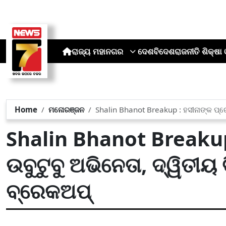
ରାଜ୍ୟ
ମହାନଗର
ଦେଶ
ବିଦେଶ
ରାଜନୀତି
ଶିକ୍ଷା 
Home
ମନୋରଞ୍ଜନ
Shalin Bhanot Breakup : ହସୀନାଙ୍କ ପ୍ରେମ
Shalin Bhanot Breakup
ଉବୁଟୁବୁ ଅଭିନେତା, ଦ୍ୱିତୀୟ ବ
ବ୍ରେକଅପ୍