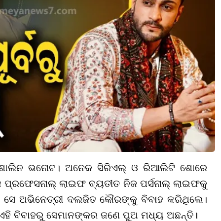
 ଶାଲିନ ଭନୋଟ। ଅନେକ ସିରିଏଲ୍ ଓ ରିଆଲିଟି ଶୋରେ
ନିଜ ପ୍ରଫେସନାଲ୍ ଲାଇଫ ବ୍ୟତୀତ ନିଜ ପର୍ସନାଲ୍ ଲାଇଫକୁ
ରେ ସେ ଅଭିନେତ୍ରୀ ଦଲଜିତ କୌରଙ୍କୁ ବିବାହ କରିଥିଲେ।
। ଏହି ବିବାହରୁ ସେମାନଙ୍କର ଜଣେ ପୁଅ ମଧ୍ୟ ଅଛନ୍ତି।