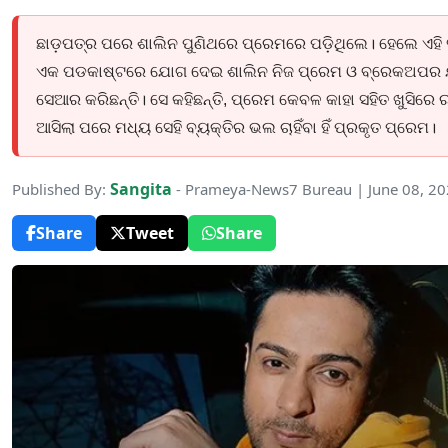
ଛାଡ଼ପତ୍ର ପରେ ଶାଲିନ ପୁଣିଥରେ ପ୍ରେମରେ ପଡ଼ିଥିଲେ। ହେଲେ ଏହି ସମ୍
ଏକ ପଡକାଷ୍ଟରେ ଯୋଗ ଦେଇ ଶାଲିନ ନିଜ ପ୍ରେମ ଓ ବ୍ରେକଅପର 
ସେଆର କରିଛନ୍ତି। ସେ କହିଛନ୍ତି, ପ୍ରେମ କେବଳ କାହା ସହିତ ଖୁସିରେ ରହ
ଆସିଲା ପରେ ମଧ୍ୟ ସେହି ବ୍ୟକ୍ତିର ଭଲ ଚାହିଁବା ହିଁ ପ୍ରକୃତ ପ୍ରେମ।
Sangita
Published By:
- Prameya-News7 Bureau | June 08, 2
Share
Tweet
Share