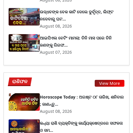
ଉଦ୍ଧବଙ୍କ ବେକ କାଟି ଦେଲେ ଦୁର୍ବୃତ୍ତ, ଲିଫ୍ଟ
ନଦେବାରୁ ଘଟ...
August 08, 2026
ଆଇପିଏଲ ବେଟିଂ ମାମଲା: ତିନି ମାସ ପରେ ତିନି
ଜଣଙ୍କୁ ଗିରଫ...
August 07, 2026
ରାଶିଫଳ
View More
Horoscope Today : ଅଗଷ୍ଟ ୦୮ ତାରିଖ, ଶନିବାର
; ଜାଣନ୍ତୁ...
August 08, 2026
କନ୍ୟା ରାଶି ବ୍ୟକ୍ତିଙ୍କୁ କାର୍ଯ୍ୟକ୍ଷେତ୍ରରେ ସଫଳତା
ଓ ସମ...