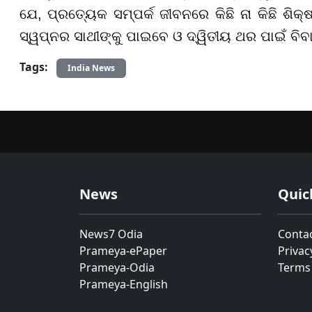
ଯେ, ପ୍ରତ୍ୟେକ ସମ୍ପର୍କ ଜୀବନରେ କିଛି ନା କିଛି ଶିକ
ସ୍ୱପ୍ନର ସାଥୀଙ୍କୁ ପାଇବେ ଓ ଦ୍ୱିତୀୟ ଥର ପାଇଁ ବିବାହ
Tags:
India News
News
Quic
News7 Odia
Conta
Prameya-ePaper
Privac
Prameya-Odia
Terms
Prameya-English