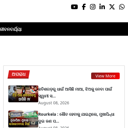
ଜୀବନଚର୍ଯ୍ୟା
ଅପରାଧ
View More
ଛତିଶଗଡ଼ରୁ ଧାଇଁ ଆସିଛି ମାଆ, ଝିଅକୁ ନେବା ପାଇଁ
ସ୍ୱାମୀ ସ...
August 08, 2026
Rourkela : ଶୌଚ ହେବାକୁ ଯାଇଥିଲେ, ମୁଖାପିନ୍ଧା
ଦୁଇ ଜଣ ପ...
August 08, 2026