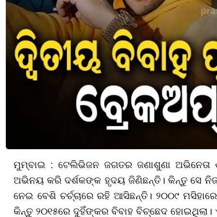
ମୁମ୍ବାଇ : ଟେଲିଭିଜନ ଜଗତର ଜଣାଶୁଣା ଅଭିନେତା
ଅଭିନୟ କରି ଦର୍ଶକଙ୍କ ହୃଦୟ ଜିଣିଛନ୍ତି। କିନ୍ତୁ ସେ 
ନେଇ ବେଶି ଚର୍ଚ୍ଚାରେ ରହି ଆସିଛନ୍ତି। ୨୦୦୯ ମସିହା
କିନ୍ତୁ ୨୦୧୫ରେ ଦୁହିଁଙ୍କର ବିବାହ ବିଚ୍ଛେଦ ହୋଇଥିଲା