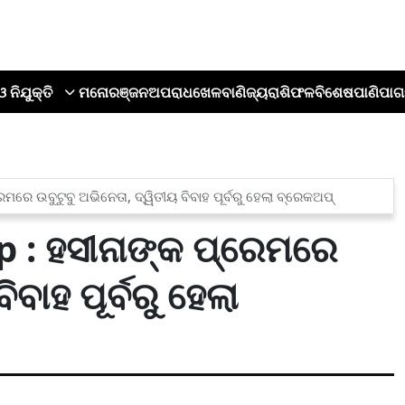
ଓ ନିଯୁକ୍ତି
ମନୋରଞ୍ଜନ
ଅପରାଧ
ଖେଳ
ବାଣିଜ୍ୟ
ରାଶିଫଳ
ବିଶେଷ
ପାଣିପାଗ
ରେ ଉବୁଟୁବୁ ଅଭିନେତା, ଦ୍ୱିତୀୟ ବିବାହ ପୂର୍ବରୁ ହେଲା ବ୍ରେକଅପ୍
 : ହସୀନାଙ୍କ ପ୍ରେମରେ
ିବାହ ପୂର୍ବରୁ ହେଲା