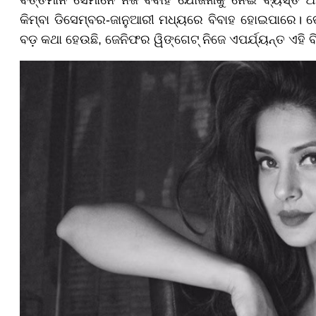
ବର୍ତ୍ତମାନ ସେମାନେ ନିଜ ବିବାହ ଯୋଜନାକୁ ନେଇ ବ୍ୟସ୍ତ ଅ
କିମ୍ବା ଡିସେମ୍ବର-ଜାନୁଆରୀ ମଧ୍ୟରେ ବିବାହ ହୋଇପାରେ। ତେବେ
ବଡ଼ କଥା ହେଉଛି, ଜେନିଫର ୱିଙ୍ଗେଟ୍ ନିଜେ ଏପର୍ଯ୍ୟନ୍ତ ଏହି ବି