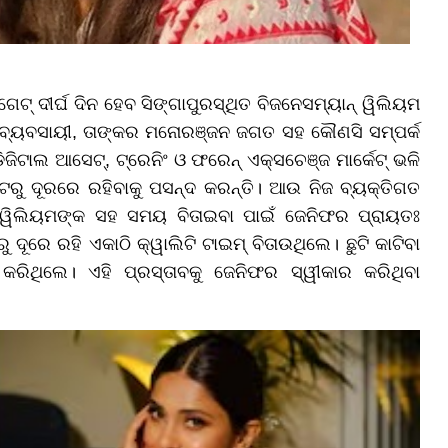
େଟ୍ ଦୀର୍ଘ ଦିନ ହେବ ସିଙ୍ଗାପୁରସ୍ଥିତ ବିଜନେସମ୍ୟାନ୍ ୱିଲିୟମ
 ବ୍ୟବସାୟୀ, ତାଙ୍କର ମନୋରଞ୍ଜନ ଜଗତ ସହ କୌଣସି ସମ୍ପର୍କ
ଜିଟାଲ ଆସେଟ୍, ଟ୍ରେନିଂ ଓ ଫରେନ୍ ଏକ୍ସଚେଞ୍ଜ ମାର୍କେଟ୍ ଭଳି
ଟରୁ ଦୂରରେ ରହିବାକୁ ପସନ୍ଦ କରନ୍ତି। ଆଉ ନିଜ ବ୍ୟକ୍ତିଗତ
 ୱିଲିୟମଙ୍କ ସହ ସମୟ ବିତାଇବା ପାଇଁ ଜେନିଫର ପ୍ରାୟତଃ
ଦୂରେ ରହି ଏକାଠି କ୍ୱାଲିଟି ଟାଇମ୍ ବିତାଉଥିଲେ। ଛୁଟି କାଟିବା
ରିଥିଲେ। ଏହି ପ୍ରସ୍ତାବକୁ ଜେନିଫର ସ୍ୱୀକାର କରିଥିବା