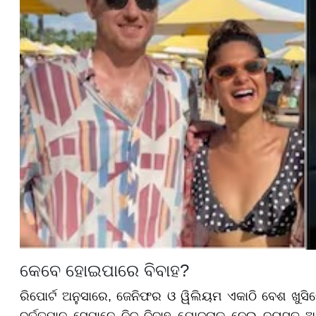
କେବେ ହୋଇପାରେ ବିବାହ?
ରିପୋର୍ଟ ଅନୁସାରେ, ଜେନିଫର ଓ ୱିଲିୟମ ଏକାଠି ବେଶ ଖୁସିରେ 