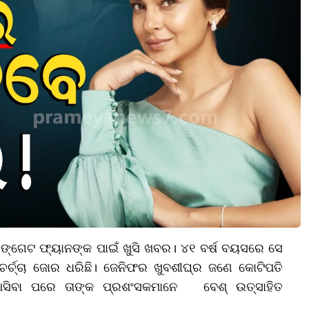
ିଙ୍ଗେଟ ଫ୍ୟାନଙ୍କ ପାଇଁ ଖୁସି ଖବର। ୪୧ ବର୍ଷ ବୟସରେ ସେ
ଚର୍ଚ୍ଚା ଜୋର ଧରିଛି। ଜେନିଫର ଖୁବଶୀଘ୍ର ଜଣେ କୋଟିପତି
 ଆସିବା ପରେ ତାଙ୍କ ପ୍ରଶଂସକମାନେ ବେଶ୍ ଉତ୍ସାହିତ