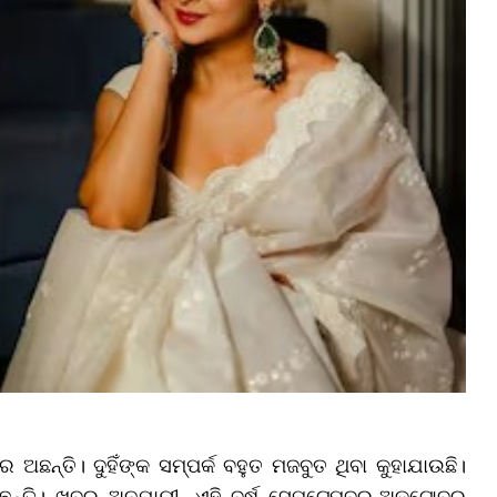
ଅଛନ୍ତି। ଦୁହିଁଙ୍କ ସମ୍ପର୍କ ବହୁତ ମଜବୁତ ଥିବା କୁହାଯାଉଛି।