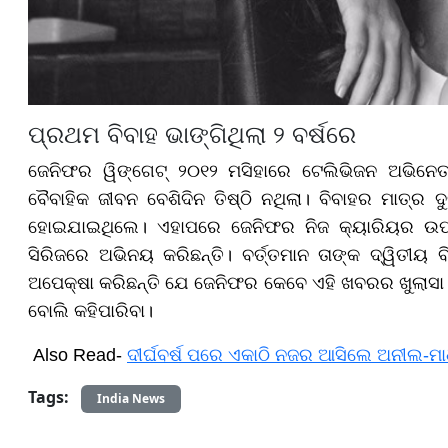
ପ୍ରଥମ ବିବାହ ଭାଙ୍ଗିଥିଲା ୨ ବର୍ଷରେ
ଜେନିଫର ୱିଙ୍ଗେଟ୍ ୨୦୧୨ ମସିହାରେ ଟେଲିଭିଜନ ଅଭିନେତ
ବୈବାହିକ ଜୀବନ ବେଶିଦିନ ତିଷ୍ଠି ନଥିଲା। ବିବାହର ମାତ୍ର
ହୋଇଯାଇଥିଲେ। ଏହାପରେ ଜେନିଫର ନିଜ କ୍ୟାରିୟର ଉପର
ସିରିଜରେ ଅଭିନୟ କରିଛନ୍ତି। ବର୍ତ୍ତମାନ ତାଙ୍କ ଦ୍ୱିତୀୟ 
ଅପେକ୍ଷା କରିଛନ୍ତି ଯେ ଜେନିଫର କେବେ ଏହି ଖବରର ଖୁଲାସା ନ
ବୋଲି କହିପାରିବା।
Also Read-
ଦୀର୍ଘବର୍ଷ ପରେ ଏକାଠି ନଜର ଆସିଲେ ଅନୀଲ-ମାଧୁର
Tags:
India News