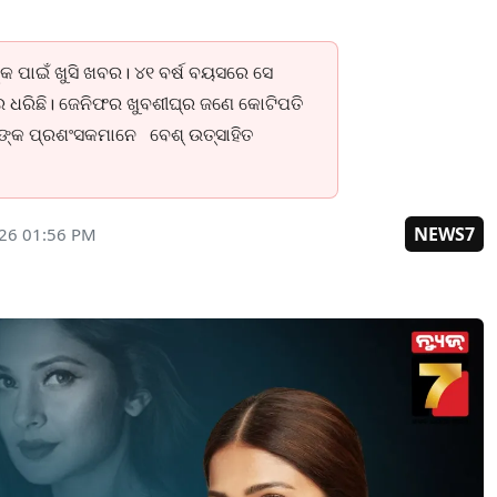
କ ପାଇଁ ଖୁସି ଖବର। ୪୧ ବର୍ଷ ବୟସରେ ସେ
ଜୋର ଧରିଛି। ଜେନିଫର ଖୁବଶୀଘ୍ର ଜଣେ କୋଟିପତି
ାଙ୍କ ପ୍ରଶଂସକମାନେ ବେଶ୍ ଉତ୍ସାହିତ
NEWS7
026 01:56 PM