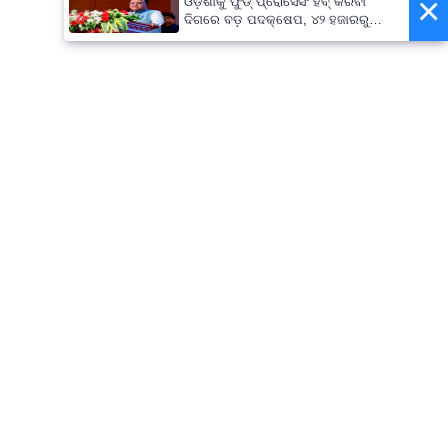
×
ଓଡ଼ିଶାକୁ ଫୁଡ୍ ପ୍ରୋସେସିଂ ହବ୍ କରିବା
ଦିଗରେ ବଡ଼ ପଦକ୍ଷେପ, ୪୨ ହଜାରରୁ
ଅଧିକ ନିଯୁକ୍ତି ସୁଯୋଗ