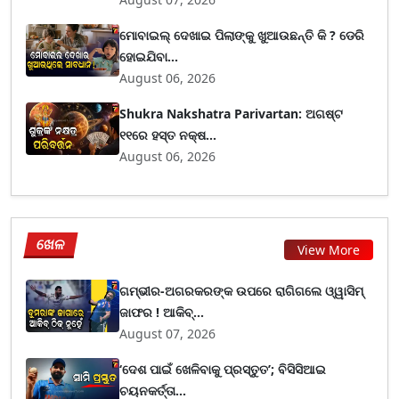
ମୋବାଇଲ୍ ଦେଖାଇ ପିଲାଙ୍କୁ ଖୁଆଉଛନ୍ତି କି ? ଡେରି
ହୋଇଯିବା...
August 06, 2026
Shukra Nakshatra Parivartan: ଅଗଷ୍ଟ
୧୧ରେ ହସ୍ତ ନକ୍ଷ...
August 06, 2026
ଖେଳ
View More
ଗମ୍ଭୀର-ଅଗରକରଙ୍କ ଉପରେ ରାଗିଗଲେ ଓ୍ୱାସିମ୍
ଜାଫର ! ଆକିବ୍...
August 07, 2026
‘ଦେଶ ପାଇଁ ଖେଳିବାକୁ ପ୍ରସ୍ତୁତ’; ବିସିସିଆଇ
ଚୟନକର୍ତ୍ତା...