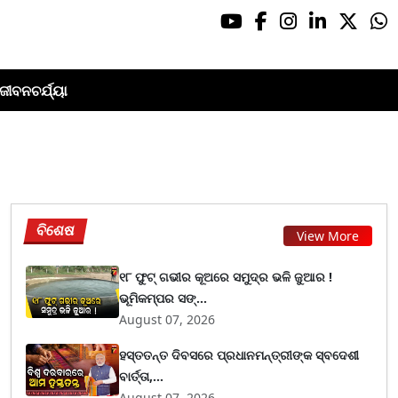
ଜୀବନଚର୍ଯ୍ୟା
ବିଶେଷ
View More
୧୮ ଫୁଟ୍ ଗଭୀର କୂଅରେ ସମୁଦ୍ର ଭଳି ଜୁଆର !
ଭୂମିକମ୍ପର ସଙ୍...
August 07, 2026
ହସ୍ତତନ୍ତ ଦିବସରେ ପ୍ରଧାନମନ୍ତ୍ରୀଙ୍କ ସ୍ବଦେଶୀ
ବାର୍ତ୍ତା,...
August 07, 2026