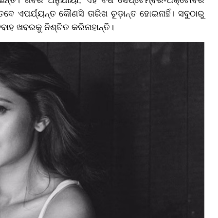
ଛନ୍ତି। ଖବର ଅନୁଯାୟୀ, ଏହି ବର୍ଷ ସେପ୍ଟେମ୍ବର-ଅକ୍ଟୋବର
 ଏପର୍ଯ୍ୟନ୍ତ କୌଣସି ତାରିଖ ଚୂଡ଼ାନ୍ତ ହୋଇନାହିଁ। ସବୁଠାରୁ
ବାହ ଖବରକୁ ନିଶ୍ଚିତ କରିନାହାନ୍ତି।