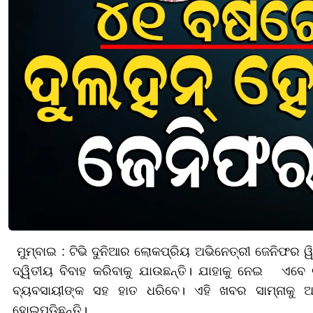
ମୁମ୍ବାଇ : ଟିଭି ଦୁନିଆର ଲୋକପ୍ରିୟ ଅଭିନେତ୍ରୀ ଜେନିଫର ୱ
ଦ୍ୱିତୀୟ ବିବାହ କରିବାକୁ ଯାଉଛନ୍ତି। ଯାହାକୁ ନେଇ ଏବେ 
ବ୍ୟବସାୟୀଙ୍କ ସହ ହାତ ଧରିବେ। ଏହି ଖବର ସାମ୍ନାକୁ
ହୋଇପଡ଼ିଛନ୍ତି।