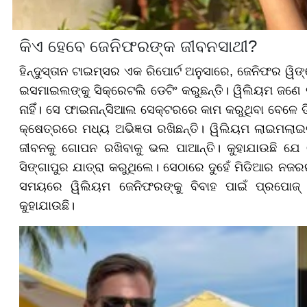
କିଏ ହେବେ ଜେନିଫରଙ୍କ ଜୀବନସାଥୀ?
ହିନ୍ଦୁସ୍ତାନ ଟାଇମ୍ସର ଏକ ରିପୋର୍ଟ ଅନୁସାରେ, ଜେନିଫର ୱିଙ୍ଗ
ଇସମାଇଲଙ୍କୁ ସିକ୍ରେଟଲି ଡେଟିଂ କରୁଛନ୍ତି। ୱିଲିୟମ ଜଣେ
ନାହିଁ। ସେ ଫାଇନାନ୍ସିଆଲ ସେକ୍ଟରରେ କାମ କରୁଥିବା ବେଳେ ଡି
କ୍ଷେତ୍ରରେ ମଧ୍ୟ ଅଭିଜ୍ଞତା ରଖିଛନ୍ତି। ୱିଲିୟମ ଲାଇମଲାଇ
ଜୀବନକୁ ଗୋପନ ରଖିବାକୁ ଭଲ ପାଆନ୍ତି। କୁହାଯାଉଛି ଯେ
ସିଙ୍ଗାପୁର ଯାତ୍ରା କରୁଥିଲେ। ସେଠାରେ ଦୁହେଁ ମିଡିଆର ନଜରରୁ 
ସମୟରେ ୱିଲିୟମ ଜେନିଫରଙ୍କୁ ବିବାହ ପାଇଁ ପ୍ରପୋଜ୍ କ
କୁହାଯାଉଛି।