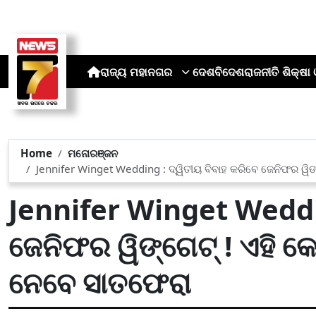
ରାଜ୍ୟ
ମହାନଗର
ଦେଶ
ବିଦେଶ
ରାଜନୀତି
ଶିକ୍ଷା 
Home
ମନୋରଞ୍ଜନ
Jennifer Winget Wedding : ଦ୍ୱିତୀୟ ବିବାହ କରିବେ ଜେନିଫର ୱି
Jennifer Winget Weddin
ଜେନିଫର ୱିଙ୍ଗେଟ୍ ! ଏହି କ
ନେବେ ସାତଫେରା