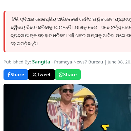
ଟିଭି ଦୁନିଆର ଲୋକପ୍ରିୟ ଅଭିନେତ୍ରୀ ଜେନିଫର ୱିଙ୍ଗେଟ ଫ୍ୟାନଙ୍
ଦ୍ୱିତୀୟ ବିବାହ କରିବାକୁ ଯାଉଛନ୍ତି। ଯାହାକୁ ନେଇ ଏବେ ଚର୍ଚ୍ଚା 
ବ୍ୟବସାୟୀଙ୍କ ସହ ହାତ ଧରିବେ। ଏହି ଖବର ସାମ୍ନାକୁ ଆସିବା ପରେ ତ
ହୋଇପଡ଼ିଛନ୍ତି।
Sangita
Published By:
- Prameya-News7 Bureau | June 08, 2
Share
Tweet
Share