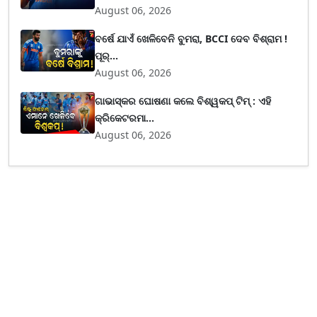
August 06, 2026
ବର୍ଷେ ଯାଏଁ ଖେଳିବେନି ବୁମରା, BCCI ଦେବ ବିଶ୍ରାମ !
ପୂର୍...
August 06, 2026
ଗାଭାସ୍କର ଘୋଷଣା କଲେ ବିଶ୍ୱକପ୍ ଟିମ୍ : ଏହି
କ୍ରିକେଟରମା...
August 06, 2026