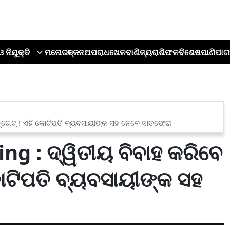
ଓ ନିଯୁକ୍ତି
ମନୋରଞ୍ଜନ
ଅପରାଧ
ଖେଳ
ବାଣିଜ୍ୟ
ରାଶିଫଳ
ବିଶେଷ
ପାଣିପାଗ
ଙ୍ଗେଟ୍ ! ଏହି କୋଟିପତି ବ୍ୟବସାୟୀଙ୍କ ସହ ନେବେ ସାତଫେରା
g : ଦ୍ୱିତୀୟ ବିବାହ କରିବେ
ୋଟିପତି ବ୍ୟବସାୟୀଙ୍କ ସହ