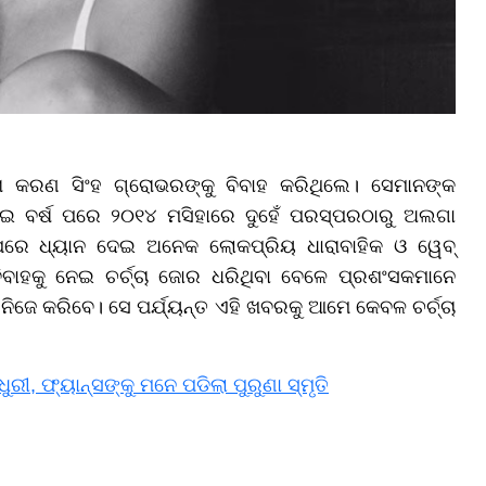
ା କରଣ ସିଂହ ଗ୍ରୋଭରଙ୍କୁ ବିବାହ କରିଥିଲେ। ସେମାନଙ୍କ
 ଦୁଇ ବର୍ଷ ପରେ ୨୦୧୪ ମସିହାରେ ଦୁହେଁ ପରସ୍ପରଠାରୁ ଅଲଗା
େ ଧ୍ୟାନ ଦେଇ ଅନେକ ଲୋକପ୍ରିୟ ଧାରାବାହିକ ଓ ୱେବ୍
ବିବାହକୁ ନେଇ ଚର୍ଚ୍ଚା ଜୋର ଧରିଥିବା ବେଳେ ପ୍ରଶଂସକମାନେ
ିଜେ କରିବେ। ସେ ପର୍ଯ୍ୟନ୍ତ ଏହି ଖବରକୁ ଆମେ କେବଳ ଚର୍ଚ୍ଚା
ୀ, ଫ୍ୟାନ୍ସଙ୍କୁ ମନେ ପଡିଲା ପୁରୁଣା ସ୍ମୃତି