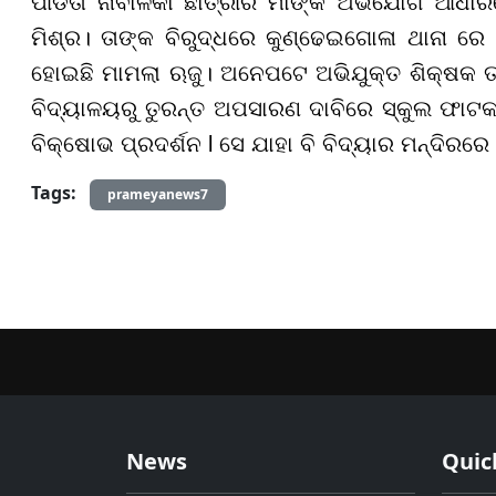
ପୀଡିତା ନାବାଳିକା ଛାତ୍ରୀର ମାଙ୍କ ଅଭିଯୋଗ ଆଧାର
ମିଶ୍ର। ତାଙ୍କ ବିରୁଦ୍ଧରେ କୁଣ୍ଢେଇଗୋଳା ଥାନା 
ହୋଇଛି ମାମଲା ଋଜୁ। ଅନେପଟେ ଅଭିଯୁକ୍ତ ଶିକ୍ଷକ ତପନ
ବିଦ୍ୟାଳୟରୁ ତୁରନ୍ତ ଅପସାରଣ ଦାବିରେ ସ୍କୁଲ ଫାଟକ
ବିକ୍ଷୋଭ ପ୍ରଦର୍ଶନ l ସେ ଯାହା ବି ବିଦ୍ୟାର ମନ୍ଦିରରେ
Tags:
prameyanews7
News
Quic