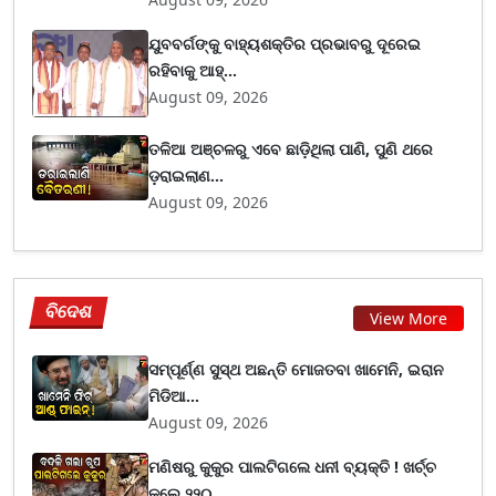
ଯୁବବର୍ଗଙ୍କୁ ବାହ୍ୟଶକ୍ତିର ପ୍ରଭାବରୁ ଦୂରେଇ
ରହିବାକୁ ଆହ୍...
August 09, 2026
ତଳିଆ ଅଞ୍ଚଳରୁ ଏବେ ଛାଡ଼ିଥିଲା ପାଣି, ପୁଣି ଥରେ
ଡ଼ରାଇଲାଣ...
August 09, 2026
ବିଦେଶ
View More
ସମ୍ପୂର୍ଣ୍ଣ ସୁସ୍ଥ ଅଛନ୍ତି ମୋଜତବା ଖାମେନି, ଇରାନ
ମିଡିଆ...
August 09, 2026
ମଣିଷରୁ କୁକୁର ପାଲଟିଗଲେ ଧନୀ ବ୍ୟକ୍ତି ! ଖର୍ଚ୍ଚ
କଲେ ୨୨୦...