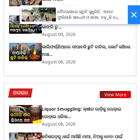
August 09, 2026
×
ବୈତରଣୀରେ ସ୍ଥିତି ସୁଧୁରିନି, ଏପଟେ
ଫୁଲିଲାଣି ସାଳନ୍ଦୀ ଓ ଶାଖା, ବଢ଼ୁଛି ବନ୍ୟା
ଲ୍ୟାଣ୍ଡଫଲ୍ ପୂର୍ବରୁ 'ଡଲଫିନ୍'ର ଆତଙ୍କ : ସବୁ
ଭୟ
ଭାଙ୍ଗି ଚୁ...
August 09, 2026
କାଲିଫର୍ଣ୍ଣିଆରେ ଦୀପାବଳି ଛୁଟି ବାତିଲ, କୋର୍ଟ କହିଲେ
ଅସା...
August 08, 2026
ଅପରାଧ
View More
Liquor Smuggling: କ୍ଷୀର ଗାଡ଼ିକୁ ଗୋଡ଼ାଇ
ଗୋଡ଼ାଇ ଧରିଲ...
August 08, 2026
ଛତିଶଗଡ଼ରୁ ଧାଇଁ ଆସିଛି ମାଆ, ଝିଅକୁ ନେବା ପାଇଁ