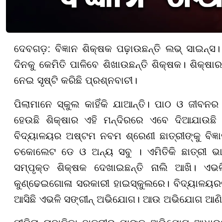
ଦେବଗଡ଼: ବିଜ୍ଞାନ ଶିକ୍ଷକ ପଢ଼ାଉଛନ୍ତି ଲଭ୍ ସାଇନ
ଦିନକୁ କେମିତି ପାଳିବେ ଶିଖାଉଛନ୍ତି ଶିକ୍ଷକ। ଶିକ୍ଷାର
ନେଇ ସୃଷ୍ଟି କରିଛି ପ୍ରଶ୍ନବାଚୀ।
ପିଲାମାନେ ସ୍କୁଲ କାହିଁକି ଯାଆନ୍ତି। ପାଠ ଓ ଜୀବନର 
ହେଉଛି ଶିକ୍ଷାର ଏହି ମନ୍ଦିରରେ ଏବେ ଦିଆଯାଉଛି ଭ
ବିଦ୍ୟାଳୟର ଅଷ୍ଟମ ନବମ ଶ୍ରେଣୀ ଛାତ୍ରୀଙ୍କୁ ବିଜ୍ଞ
ଚକୋଲେଟ ଡେ ଓ ଅନ୍ୟ ସବୁ । ଏମିତିକି ଛାତ୍ରୀ ଭାଲ
ସମ୍ପୃକ୍ତ ଶିକ୍ଷକ ଦେଖାଇଛନ୍ତି ନାଲି ଆଖି। 
କୁଣ୍ଢେଇଗୋଳା ସରକାରୀ ହାଇସ୍କୁଲରେ। ବିଦ୍ୟାଳୟରର 
ଆସିଛି ଏଭଳି ସଙ୍ଗୀନ୍ ଅଭିଯୋଗ। ଆଉ ଅଭିଯୋଗ ଆଣିଛ