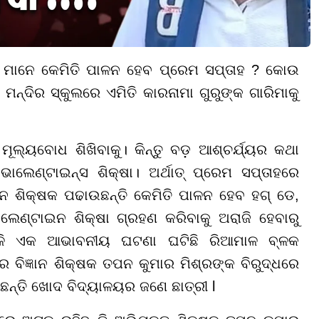
୍ସ। ମାନେ କେମିତି ପାଳନ ହେବ ପ୍ରେମ ସପ୍ତାହ ? କୋଉ
 ମନ୍ଦିର ସ୍କୁଲରେ ଏମିତି କାରନାମା ଗୁରୁଙ୍କ ଗାରିମାକୁ
ମୂଲ୍ୟବୋଧ ଶିଖିବାକୁ। କିନ୍ତୁ ବଡ଼ ଆଶ୍ଚର୍ଯ୍ୟର କଥା
ାଲେଣ୍ଟାଇନ୍ସ ଶିକ୍ଷା। ଅର୍ଥାତ୍ ପ୍ରେମ ସପ୍ତାହରେ
ାନ ଶିକ୍ଷକ ପଢାଉଛନ୍ତି କେମିତି ପାଳନ ହେବ ହଗ୍ ଡେ,
େଣ୍ଟାଇନ ଶିକ୍ଷା ଗ୍ରହଣ କରିବାକୁ ଅରାଜି ହେବାରୁ
ଏଭଳି ଏକ ଆଭାବନୀୟ ଘଟଣା ଘଟିଛି ରିଆମାଳ ବ୍ଳକ
ବିଜ୍ଞାନ ଶିକ୍ଷକ ତପନ କୁମାର ମିଶ୍ରଙ୍କ ବିରୁଦ୍ଧରେ
ନ୍ତି ଖୋଦ ବିଦ୍ୟାଳୟର ଜଣେ ଛାତ୍ରୀ l