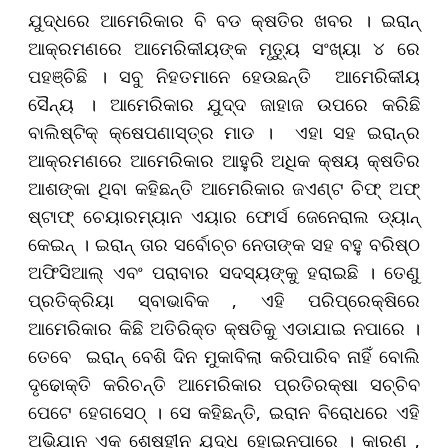
ଯୁଦ୍ଧରେ ଆମେରିକାର ବି ବଡ କ୍ଷତିର ଖବର । ଇରାନ୍‌
ଆକ୍ରମଣରେ ଆମେରିକୀୟଙ୍କ ମୃତ୍ୟୁ ସଂଖ୍ୟା ୪ ରେ
ପହଞ୍ଚିଛି । ସବୁ ନିହତମାନେ ହେଉଛନ୍ତି ଆମେରିକୀୟ
ସୈନ୍ୟ । ଆମେରିକାର ଯୁଦ୍ଦ ଜାହାଜ ଉପରେ କରିଛି
ବାଲିଷ୍ଟିକ୍‌ କ୍ଷେପଣାସ୍ତ୍ର ମାଡ । ଏହା ସହ ଇରାନ୍‌ର
ଆକ୍ରମଣରେ ଆମେରିକାର ଆହୁରି ଅଧିକ କ୍ଷୟ କ୍ଷତିର
ଆଶଙ୍କା ଥିବା କହିଛନ୍ତି ଆମେରିକାର ଜଏଣ୍ଟ ଚିଫ୍‌ ଅଫ୍‌
ଷ୍ଟାଫ୍‌ ଚେୟାରମ୍ୟାନ ଏୟାର ଫୋର୍ସ ଜେନେରାଲ ଡ୍ୟାନ୍‌
କେଇନ୍‌ । ଇରାନ୍‌ ତାର ସର୍ବୋଚ୍ଚ ନେତାଙ୍କ ସହ ବହୁ ବରିଷ୍ଠ
ଅଫିସିଆଲ୍ ଏବଂ ପରାବାର ସଦସ୍ୟଙ୍କୁ ହରାଇଛି । ତେଣୁ
ପ୍ରତିକ୍ରିୟା ସ୍ବାଭାବିକ , ଏହି ପରିପ୍ରେକ୍ଷିରେ
ଆମେରିକାର କିଛି ଅତିରିକ୍ତ କ୍ଷତିକୁ ଏଡାଯାଇ ନପାରେ ।
ତେବେ ଇରାନ୍ ବେଶି ଦିନ ମୁକାବିଲା କରିପାରିବ ନାହିଁ ବୋଲି
ଦୃଢୋକ୍ତି କରିଚନ୍ତି ଆମେରିକାର ପ୍ରତିରକ୍ଷା ସଚ୍ଚିବ
ପେଟେ ହେଗସେଠ୍ । ସେ କହିଛନ୍ତି, ଇରାନ ବିରୋଧରେ ଏହି
ଅଭିଯାନ ଏକ ଶେଷହୀନ ଯୁଦ୍ଧ ହୋଇନପାରେ । କାରଣ ,