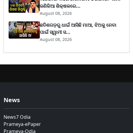
ଜଣିକିଆ ଶିକ୍ଷକରେ...
August 08, 2026
ଛତିଶଗଡ଼ରୁ ଧାଇଁ ଆସିଛି ମାଆ, ଝିଅକୁ ନେବା
ପାଇଁ ସ୍ୱାମୀ ସ...
August 08, 2026
News
News7 Odia
Prameya-ePaper
Prameya-Odia