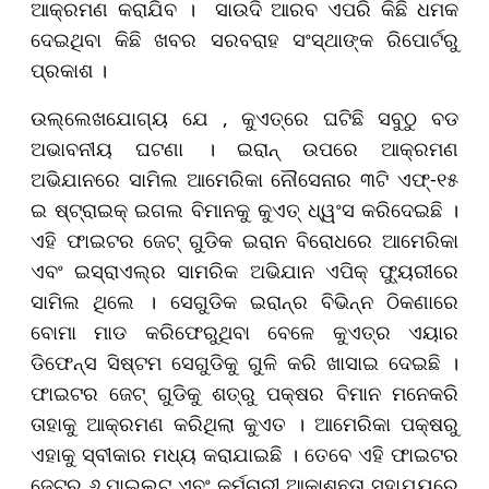
ଆକ୍ରମଣ କରାଯିବ । ସାଉଦି ଆରବ ଏପରି କିଛି ଧମକ
ଦେଇଥିବା କିଛି ଖବର ସରବରାହ ସଂସ୍ଥାଙ୍କ ରିପୋର୍ଟରୁ
ପ୍ରକାଶ ।
ଉଲ୍ଲେଖଯୋଗ୍ୟ ଯେ , କୁଏତ୍‌ରେ ଘଟିଛି ସବୁଠୁ ବଡ
ଅଭାବନୀୟ ଘଟଣା । ଇରାନ୍‌ ଉପରେ ଆକ୍ରମଣ
ଅଭିଯାନରେ ସାମିଲ ଆମେରିକା ନୌସେନାର ୩ଟି ଏଫ୍‌-୧୫
ଇ ଷ୍ଟ୍ରାଇକ୍‌ ଇଗଲ ବିମାନକୁ କୁଏତ୍‌ ଧ୍ୱଂସ କରିଦେଇଛି ।
ଏହି ଫାଇଟର ଜେଟ୍‌ ଗୁଡିକ ଇରାନ ବିରୋଧରେ ଆମେରିକା
ଏବଂ ଇସ୍ରାଏଲ୍‌ର ସାମରିକ ଅଭିଯାନ ଏପିକ୍‌ ଫ୍ୟୁରୀରେ
ସାମିଲ ଥିଲେ । ସେଗୁଡିକ ଇରାନ୍‌ର ବିଭିନ୍ନ ଠିକଣାରେ
ବୋମା ମାଡ କରିଫେରୁଥିବା ବେଳେ କୁଏତ୍‌ର ଏୟାର
ଡିଫେନ୍ସ ସିଷ୍ଟମ ସେଗୁଡିକୁ ଗୁଳି କରି ଖାସାଇ ଦେଇଛି ।
ଫାଇଟର ଜେଟ୍‌ ଗୁଡିକୁ ଶତ୍ରୁ ପକ୍ଷର ବିମାନ ମନେକରି
ତାହାକୁ ଆକ୍ରମଣ କରିଥିଲା କୁଏତ । ଆମେରିକା ପକ୍ଷରୁ
ଏହାକୁ ସ୍ବୀକାର ମଧ୍ୟ କରାଯାଇଛି । ତେବେ ଏହି ଫାଇଟର
ଜେଟ୍‌ର ୬ ପାଇଲଟ୍‌ ଏବଂ କର୍ମଚାରୀ ଆକାଶଛତା ସହାଯ୍ୟରେ