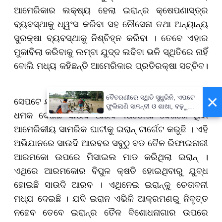
ଆମେରିକାର ଲକ୍ଷ୍ୟ ହେଲା ଇରାନ୍ର କ୍ଷେପଣାସ୍ତ୍ର
ବ୍ୟବସ୍ଥାକୁ ଧ୍ୱଂସ କରିବା ସହ ନୌସେନା ତଥା ଅନ୍ୟାନ୍ୟ
ସୁରକ୍ଷା ବ୍ୟବସ୍ଥାକୁ ନିଶ୍ଚିହ୍ନ କରିବା । ତେବେ ଏହାର
ମୁକାବିଲା କରିବାକୁ ଲମ୍ବା ଯୁଦ୍ଦ ଲଢିବା ଭଳି ସ୍ଥିତିରେ ନାହିଁ
ବୋଲି ମଧ୍ୟ କହିଛନ୍ତି ଆମେରିକାର ପ୍ରତିରକ୍ଷା ସଚ୍ଚିବ।
×
ବୈତରଣୀରେ ସ୍ଥିତି ସୁଧୁରିନି, ଏପଟେ
ସେପଟେ ଯୁଦ୍ଧ ଏବେ ଆଉ ଏକ ଟ୍ବିଷ୍ଟ ନେଇଛି । ଇରାନ୍‌କୁ
ଫୁଲିଲାଣି ସାଳନ୍ଦୀ ଓ ଶାଖା, ବଢ଼ୁଛି
ଧମକ ଦେଇଛି ସାଉଦି ଆରବ ।ପଡୋଶୀ ଦେଶରେ ଥିବା
ବନ୍ୟା ଭୟ
ଆମେରିକୀୟ ସାମରିକ ଘାଟୀକୁ ଇରାନ୍‌ ଟାର୍ଗେଟ କରୁଛି । ଏହି
ଅଭିଯାନରେ ସାଉଦି ଆରବର ସବୁଠୁ ବଡ ତୈଳ ରିଫାଇନାରୀ
ଆରମକୋ ଉପରେ ମିସାଇଲ ମାଡ କରିଥିଲା ଇରାନ୍‌ ।
ଏଥିରେ ଆରମକୋର ବିପୁଳ କ୍ଷତି ହୋଇଥିବାରୁ ଯୁବ୍ଧ
ହୋଇଛି ସାଉଦି ଆରବ । ଏଥିନେଇ ଇରାନ୍‌କୁ ଚେତାବନୀ
ମଧ୍ଯ ଦେଇଛି । ଯଦି ଇରାନ ଏଭିଳି ଆକ୍ରମଣରୁ ନିବୃତ୍ତ
ନହେବ ତେବେ ଇରାନ୍‌ର ତୈଳ ବିଶୋଧନାଗାର ଉପରେ