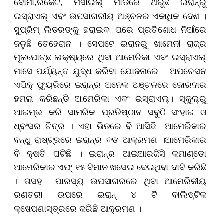
ବୋମା,ରକେଟ, ମିସାଇଲ୍‌ ମାଡରେ ଥରୁଛି ଇରାନ୍‌ରୁ
ଇସ୍ରାଏଲ୍‌ ଏବଂ ଉପସାଗରୀୟ ଅଞ୍ଚଳର ଏକାଧିକ ଦେଶ ।
ସୁପ୍ରିମ୍‌ ଲିଡରଙ୍କୁ ହରାଇବା ପରେ ପ୍ରତିଶୋଧ ନିଆଁରେ
ଜଳୁଛି ତେହେରାନ । ସେପଟେ ଇରାନରୁ ଖାମେନୀ ରାଜ୍‌ର
ମୂଳପୋଚ୍ଛ ଲକ୍ଷ୍ୟରେ ଥିବା ଆମେରିକା ଏବଂ ଇସ୍ରାଏଲ୍‌
ମାସେ ପର୍ଯ୍ୟନ୍ତ ଯୁଦ୍ଧ କରିବା ଯୋଜନାରେ । ଅପରେସନ
ଏପିକ୍‌ ଫ୍ୟୁରିରେ ଇରାନ୍‌ର ଅନେକ ଅଞ୍ଚଳରେ ଜୋରଦାର
ହମଲା କରିଛନ୍ତି ଆମେରିକା ଏବଂ ଇସ୍ରାଏଲ୍‌। ସ୍କୁଲ୍‌ରୁ
ଆରମ୍ଭ କରି ସାମରିକ ପ୍ରତିଷ୍ଠାନ ସବୁଠି ସଂହାର ଓ
ଧ୍ବଂସର ଚିତ୍ର । ଏହା ଭିତରେ ବି ଆସିଛି ଆମେରିକାର
ବନ୍ଧୁ ରାଷ୍ଟ୍ରରେ ଇରାନ୍‌ର ବଡ ଆକ୍ରମଣ ।ଆମେରିକାର
ବି କ୍ଷତି ଘଟିଛି । ଇରାନ୍‌ର ଆଇଆରଜିସି କମାଣ୍ଡୋ
ଆମେରିକାର ଏଫ୍ ୧୫ ବିମାନ ଖସେଇ ଦେଇଥିବା ଦାବି କରିଛି
। ତାସହ ପାରସ୍ୟ ଉପସାଗରରେ ଥିବା ଆମେରିକୀୟ
ରଣତରୀ ଉପରେ ଇରାନ୍‌ ୪ ଟି ବାଲିଷ୍ଟିକ
କ୍ଷେପଣାସ୍ତ୍ରରେ କରିଛି ଆକ୍ରମଣ ।