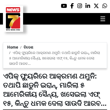
☰
Home
ବିଦେଶ
ଏପିକ୍‌ ଫ୍ୟୁରିରେ ଆକ୍ରମଣ ଥମୁନି: ତଥାପି ଛାଡୁନି ଇରାନ୍‌, ମାରିଲା
୫ ଆମେରିକୀୟ ସୈନ୍ୟ, ଖସେଇଲା ଏଫ୍‌ ୧୫, କିନ୍ତୁ ଧମକ ଦେଲା
ସାଉଦି ଆରବ...
ଏପିକ୍‌ ଫ୍ୟୁରିରେ ଆକ୍ରମଣ ଥମୁନି:
ତଥାପି ଛାଡୁନି ଇରାନ୍‌, ମାରିଲା ୫
ଆମେରିକୀୟ ସୈନ୍ୟ, ଖସେଇଲା ଏଫ୍‌
୧୫, କିନ୍ତୁ ଧମକ ଦେଲା ସାଉଦି ଆରବ...