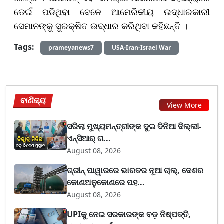
ଡେଇଁ ପଡିଥିବା ବେଳେ ଆମେରିକୀୟ ଉଦ୍ଧାରକାରୀ
ସେମାନଙ୍କୁ ସୁରକ୍ଷିତ ଉଦ୍ଧାର କରିଥିବା କହିଛନ୍ତି ।
Tags:
prameyanews7
USA-Iran-Israel War
ବାଣିଜ୍ୟ
View More
ସରିଲା ମୁଖ୍ୟମନ୍ତ୍ରୀଙ୍କ ଦୁଇ ଦିନିଆ ଦିଲ୍ଲୀ-
ଏନ୍‌ସିଆର୍ ଗ...
August 08, 2026
ଗ୍ରୀନ୍ ପାୱାରରେ ଭାରତର ନୂଆ ଚାଲ୍, ଦେଶର
କୋଣଅନୁକୋଣରେ ପହ...
August 08, 2026
UPIକୁ ନେଇ ସରକାରଙ୍କ ବଡ଼ ନିଷ୍ପତ୍ତି,