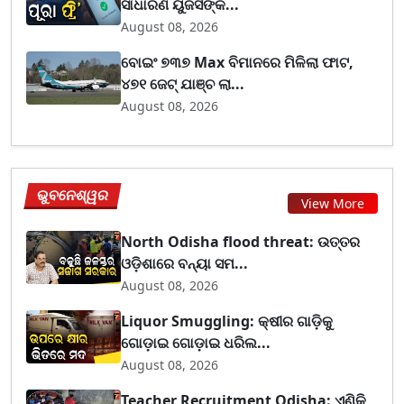
ସାଧାରଣ ୟୁଜର୍ସଙ୍କ...
August 08, 2026
ବୋଇଂ ୭୩୭ Max ବିମାନରେ ମିଳିଲା ଫାଟ,
୪୭୧ ଜେଟ୍ ଯାଞ୍ଚ ଲା...
August 08, 2026
ଭୁବନେଶ୍ୱର
View More
North Odisha flood threat: ଉତ୍ତର
ଓଡ଼ିଶାରେ ବନ୍ୟା ସମ...
August 08, 2026
Liquor Smuggling: କ୍ଷୀର ଗାଡ଼ିକୁ
ଗୋଡ଼ାଇ ଗୋଡ଼ାଇ ଧରିଲ...
August 08, 2026
Teacher Recruitment Odisha: ଏଣିକି