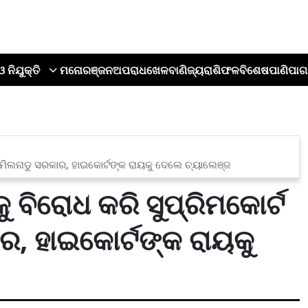
ଓ ନିଯୁକ୍ତି
ମନୋରଞ୍ଜନ
ଅପରାଧ
ଖେଳ
ବାଣିଜ୍ୟ
ରାଶିଫଳ
ବିଶେଷ
ପାଣିପାଗ
ତାମିଲନାଡୁ ସରକାର, ହାଇକୋର୍ଟଙ୍କ ରାୟକୁ ଦେଲେ ଚ୍ୟାଲେଞ୍ଜ
 ବିରୋଧ କରି ସୁପ୍ରିମକୋର୍ଟ
ର, ହାଇକୋର୍ଟଙ୍କ ରାୟକୁ