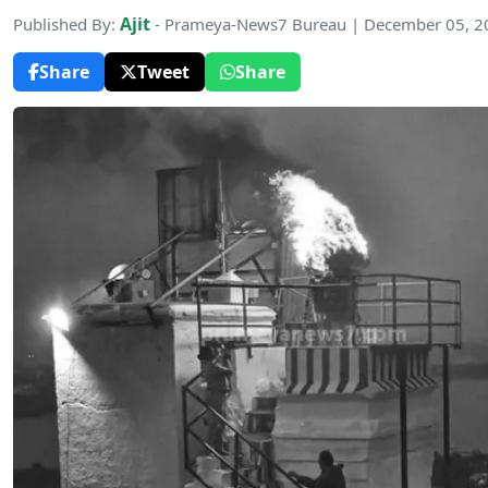
Ajit
Published By:
- Prameya-News7 Bureau | December 05, 2
Share
Tweet
Share