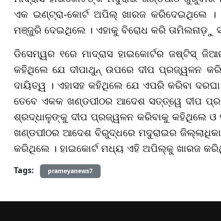
ଏକ ଇଣ୍ଟ୍ରା-କୋର୍ଟ ଅପିଲ୍ ଖାରଜ କରିଦେଇଥିଲେ । ଏ
ମଞ୍ଜୁରି ଦେଇଥିଲେ । ଏହାକୁ ବିରୋଧ କରି ତାମିଲନାଡ଼ୁ 
ଡିସେମ୍ୱର ୧ରେ ମାଦ୍ରାସ ହାଇକୋର୍ଟର ଜଷ୍ଟିସ୍ ଜ
କହିଥିଲେ ଯେ ଦୀପାଥୁନ୍ ଉପରେ ଦୀପ ପ୍ରଜ୍ୱଳନ କରିବ
ଦାୟିତ୍ୱ । ଏହାସହ କହିଥିଲେ ଯେ ଏପରି କରିବା
ଦରଘା
ତେବେ ଏକକ ଖଣ୍ଡପୀଠର ଆଦେଶ ସତ୍ତ୍ୱେ ଦୀପ ପ୍ରଜ
ଶ୍ରଦ୍ଧାଳୁଙ୍କୁ ଦୀପ ପ୍ରଜ୍ୱଳନ କରିବାକୁ କହିଥିଲେ ଓ
ଖଣ୍ଡପୀଠର ଆଦେଶ ବିରୁଦ୍ଧରେ ମଦୁରାଇର ଜିଲ୍ଲାଧିକା
କରିଥିଲେ । ହାଇକୋର୍ଟ ମଧ୍ୟ ଏହି ଅପିଲ୍‌କୁ ଖାରଜ କରି
Tags:
prameyanews7