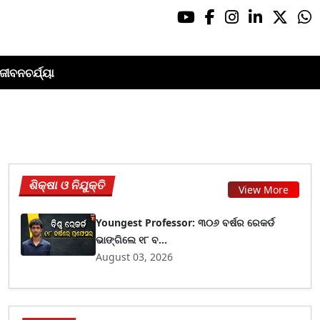
ଜୀବନଚର୍ଯ୍ୟା
ଶିକ୍ଷା ଓ ନିଯୁକ୍ତି
View More
Youngest Professor: ୩୦୬ ବର୍ଷର ରେକର୍ଡ
ଭାଙ୍ଗିଲେ ୧୮ ବ...
August 03, 2026