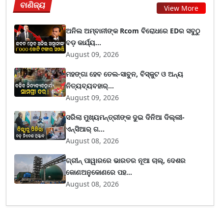
ବାଣିଜ୍ୟ
View More
ଅନିଲ ଅମ୍ବାନୀଙ୍କ Rcom ବିରୋଧରେ EDର ସବୁଠୁ
ବଡ଼ କାର୍ଯ୍ୟ...
August 09, 2026
ମହଙ୍ଗା ହେବ ତେଲ-ସାବୁନ, ବିସ୍କୁଟ ଓ ଅନ୍ୟ
ନିତ୍ୟବ୍ୟବହାର୍...
August 09, 2026
ସରିଲା ମୁଖ୍ୟମନ୍ତ୍ରୀଙ୍କ ଦୁଇ ଦିନିଆ ଦିଲ୍ଲୀ-
ଏନ୍‌ସିଆର୍ ଗ...
August 08, 2026
ଗ୍ରୀନ୍ ପାୱାରରେ ଭାରତର ନୂଆ ଚାଲ୍, ଦେଶର
କୋଣଅନୁକୋଣରେ ପହ...
August 08, 2026