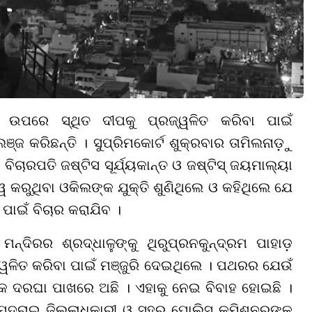
ାଡ ଉପରେ ସ୍ଥିତ ଦୀପକୁ ପ୍ରଜ୍ୱଳିତ କରିବା ପାଇଁ
ଜ କରିଛନ୍ତି । ସୁପ୍ରିମକୋର୍ଟ ଶୁକ୍ରବାର ତାମିଲନାଡ଼ୁ
ଚାରପତି ଜଷ୍ଟିସ ସୂର୍ଯ୍ୟକାନ୍ତ ଓ ଜଷ୍ଟିସ୍ ଜୟମାଲ୍ୟା
 କରୁଥିବା ଓକିଲଙ୍କ ଯୁକ୍ତି ଶୁଣିଥିଲେ ଓ କହିଥିଲେ ଯେ
ାଇଁ ବିଚାର କରାଯିବ ।
ନ୍ଦିରର ଶ୍ରଦ୍ଧାଳୁଙ୍କୁ ଥିରୁପ୍ରନକୁନ୍ଦ୍ରମ ପାହାଡ଼
୍ୱଳିତ କରିବା ପାଇଁ ମଞ୍ଜୁରି ଦେଇଥିଲେ । ପଥରର ଯେଉଁ
ା ଏକ ଦରଘା ପାଖରେ ଅଛି । ଏହାକୁ ନେଇ ବିବାହ ହୋଇଛି ।
 ମଦୁରାଇ ଜିଲ୍ଲାଧିକାରୀ ଓ ସହର ପୋଲିସ କମିଶନରଙ୍କ