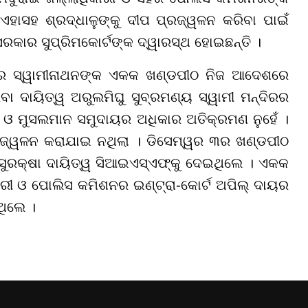
ହାସହ ଶ୍ରଦ୍ଧାଳୁଙ୍କୁ ଦୀପ ପ୍ରଜ୍ୱଳନ କରିବା ପାଇଁ
ସରକାର ସୁପ୍ରିମକୋର୍ଟଙ୍କ ଦ୍ୱାରସ୍ଥ ହୋଇଛନ୍ତି ।
ିଆର ସ୍ୱାମୀନାଥନଙ୍କ ଏକକ ଖଣ୍ଡପୀଠ ନିଜ ଆଦେଶରେ
ା ଦାୟିତ୍ୱ ଅରୁଲମିଘୁ ସୁବ୍ରମଣ୍ୟ ସ୍ୱାମୀ ମନ୍ଦିରର
ଓ ମୁସଲମାନ ସମୁଦାୟର ଅଧିକାର ଅତିକ୍ରମଣ ନୁହେଁ ।
୍ୱଳନ କରାଯାଇ ନଥିଲା । ଡିସେମ୍ୱର ୩ର ଖଣ୍ଡପୀଠ
 ସୁରକ୍ଷା ଦାୟିତ୍ୱ ସିଆଇଏସ୍‌ଏଫ୍‌କୁ ଦେଇଥିଲେ । ଏକକ
ରୀ ଓ ପୋଲିସ କମିଶନର ଇଣ୍ଟ୍ରା-କୋର୍ଟ ଅପିଲ୍ ଦାୟର
ଥିଲେ ।