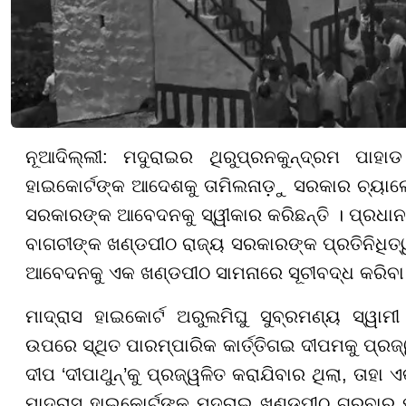
ନୂଆଦିଲ୍ଲୀ: ମଦୁରାଇର ଥିରୁପ୍ରନକୁନ୍ଦ୍ରମ ପାହ
ହାଇକୋର୍ଟଙ୍କ ଆଦେଶକୁ ତାମିଲନାଡ଼ୁ ସରକାର ଚ୍ୟାଲେଞ୍
ସରକାରଙ୍କ ଆବେଦନକୁ ସ୍ୱୀକାର କରିଛନ୍ତି । ପ୍ରଧାନ ବି
ବାଗଚୀଙ୍କ ଖଣ୍ଡପୀଠ ରାଜ୍ୟ ସରକାରଙ୍କ ପ୍ରତିନିଧିତ୍ୱ
ଆବେଦନକୁ ଏକ ଖଣ୍ଡପୀଠ ସାମନାରେ ସୂଚୀବଦ୍ଧ କରିବା ପ
ମାଦ୍ରାସ ହାଇକୋର୍ଟ ଅରୁଲମିଘୁ ସୁବ୍ରମଣ୍ୟ ସ୍ୱାମୀ ମ
ଉପରେ ସ୍ଥିତ ପାରମ୍ପାରିକ କାର୍ତ୍ତିଗଇ ଦୀପମକୁ ପ୍ରଜ
ଦୀପ ‘ଦୀପାଥୁନ୍’କୁ ପ୍ରଜ୍ୱଳିତ କରାଯିବାର ଥିଲା, ତାହ
ମାଦ୍ରାସ ହାଇକୋର୍ଟଙ୍କ ମଦୁରାଇ ଖଣ୍ଡପୀଠ ଗୁରୁବାର