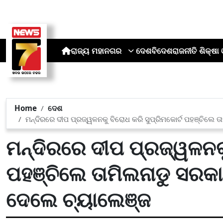
ରାଜ୍ୟ
ମହାନଗର
ଦେଶ
ବିଦେଶ
ରାଜନୀତି
ଶିକ୍ଷା 
Home
ଦେଶ
ମନ୍ଦିରରେ ଦୀପ ପ୍ରଜ୍ୱଳନକୁ ବିରୋଧ କରି ସୁପ୍ରିମକୋର୍ଟ ପହଞ୍ଚିଲେ 
ମନ୍ଦିରରେ ଦୀପ ପ୍ରଜ୍ୱଳନକୁ
ପହଞ୍ଚିଲେ ତାମିଲନାଡୁ ସରକା
ଦେଲେ ଚ୍ୟାଲେଞ୍ଜ