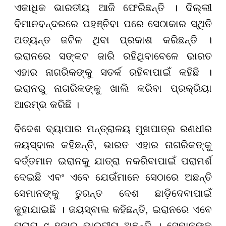
ଏକାଧିକ ଭାରତୀୟ ଆଜି ଫେରିଛନ୍ତି । ଦିଲ୍ଲୀ
ବିମାନବନ୍ଦରରେ ପହଞ୍ଚିବା ପରେ ସେଠାକାର ସ୍ଥିତି
ଅତ୍ୟନ୍ତ ଜଟିଳ ଥିବା ପ୍ରକାଶ କରିଛନ୍ତି ।
ଇରାନରେ ସଙ୍କଟ ଜାରି ରହିଥିବାବେଳେ ଭାରତ
ଏହାର ନାଗରିକଙ୍କୁ ସତର୍କ ରହିବାପାଇଁ କହିଛି ।
ଇରାନରୁ ନାଗରିକଙ୍କୁ ଖାଲି କରିବା ପ୍ରକ୍ରିୟା
ଆରମ୍ଭ କରିଛି ।
ବିଦେଶ ବ୍ୟାପାର ମନ୍ତ୍ରାଳୟ ମୁଖପାତ୍ର ରଣଧୀର
ଜୟସ୍ବାଲ କହିଛନ୍ତି, ଭାରତ ଏହାର ନାଗରିକଙ୍କୁ
ବର୍ତ୍ତମାନ ଇରାନକୁ ଯାତ୍ରା ନକରିବାପାଇଁ ପରାମର୍ଶ
ଦେଇଛି ଏବଂ ଏବେ ଯେଉଁମାନେ ସେଠାରେ ଅଛନ୍ତି
ସେମାନଙ୍କୁ ତୁରନ୍ତ ଦେଶ ଛାଡ଼ିଦେବାପାଇଁ
କୁହାଯାଇଛି । ଜୟସ୍ବାଲ କହିଛନ୍ତି, ଇରାନରେ ଏବେ
ପ୍ରାୟ ୯ ହଜାର ଭାରତୀୟ ଅଛନ୍ତି । ସେମାନଙ୍କ