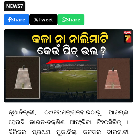
NEWS7
Share
Tweet
Share
ନୂଆଦିଲ୍ଲୀ, ୦୯/୧୨:
ମଙ୍ଗଳବାରଠାରୁ ଆରମ୍ଭ
ହେଉଛି ଭାରତ-ଦକ୍ଷିଣ ଆଫ୍ରିକା ଟି
୨୦
ସିରିଜ୍ ।
ସିରିଜର ପ୍ରଥମ ମୁକାବିଲା କଟକର ବାରବାଟୀ