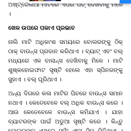
ହଜାରରୁ ଅଧିକ ନିଯୁକ୍ତି ସୁଯୋଗ
ଅଷ୍ଟ୍ରେଲିଆ ମାଟିରେ ଏପରି ପିଚ୍ ଦେଖିବାକୁ ମିଳେ
।
ଖେଳ ଉପରେ ପକାଏ ପ୍ରଭାବ
ନାଲି ମାଟି ଅଧିକାଂଶ ସମୟରେ ବୋଲରଙ୍କୁ ଠିକ୍
ଠାକ୍ ବାଉନ୍ସ ପ୍ରଦାନ କରିଥାଏ । ବ୍ୟାଟ୍ ଏବଂ ବଲ୍
ମଧ୍ୟରେ ଏକ ବାଲାନ୍ସ ଦେଖିବାକୁ ମିଳେ । ମାଟି
ଶୁଷ୍କ
ହୋଇ
ଫାଟ ସୃଷ୍ଟି ହେଲେ ଏହା ସ୍ପିନରଙ୍କୁ
ସୁହାଏ । ବଲ୍ ଘୂରିଥାଏ ।
ଅନ୍ୟ ଦିଗରେ କଳା ମାଟିର ପିଚରେ ବାଉନ୍ସ ସମାନ
ନଥାଏ । କେତେବେଳେ ବଲ୍ ଅଧିକ ବାଉନ୍ସ କରେ ।
ଆଉ କେତେବେଳେ ବାଉନ୍ସ କମିଯାଏ । ଯାହା
ବ୍ୟାଟରଙ୍କ ପାଇଁ ଅଡୁଆ ସୃଷ୍ଟି କରେ । କିନ୍ତୁ
ବୋଲରଙ୍କୁ ଏଥିରେ ସ୍ୱିଂ ଏବଂ ସିମ୍ ମିଳିଥାଏ ।