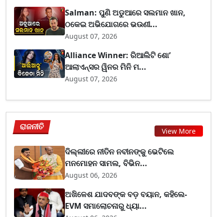
Salman: ପୁଣି ଅଡୁଆରେ ସଲମାନ ଖାନ,
ଠକେଇ ଅଭିଯୋଗରେ ଭଉଣୀ...
August 07, 2026
Alliance Winner: ରିଆଲିଟି ଶୋ’
ଆଲାଏନ୍ସର ୱିନର ମିନି ମ...
August 07, 2026
ରାଜନୀତି
View More
ଦିଲ୍ଲୀରେ ନୀତିନ ନବୀନଙ୍କୁ ଭେଟିଲେ
ମନମୋହନ ସାମଲ, ବିଭିନ...
August 06, 2026
ଅଖିଳେଶ ଯାଦବଙ୍କ ବଡ଼ ବୟାନ, କହିଲେ-
EVM ସମାଲୋଚନାରୁ ଧ୍ୟା...