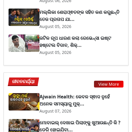
August 06, 2026
ମଲ୍ଲିକା ଶେରାଓ୍ଵତଙ୍କ ସହିତ କଣ କରୁଛନ୍ତି
ତେଜ ପ୍ରତାପ ଯା...
August 05, 2026
ଜଟିଳ ରୂପ ଧାରଣ କଲା ରେଭେନ୍ସା ଇଷ୍ଟ
ହଷ୍ଟେଲ ବିଦାବ, ଶିକ୍...
August 05, 2026
ଜୀବନଚର୍ଯ୍ୟା
View More
Ajwain Health: କେବଳ ସ୍ଵାଦ ନୁହେଁ
ଅନେକ ସମସ୍ୟାରୁ ମୁକ୍...
August 07, 2026
ମୋବାଇଲ୍ ଦେଖାଇ ପିଲାଙ୍କୁ ଖୁଆଉଛନ୍ତି କି ?
ଡେରି ହୋଇଯିବା...