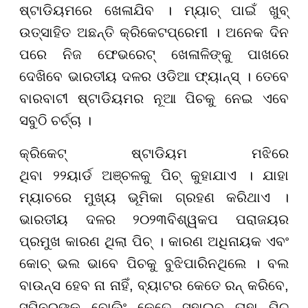
ଷ୍ଟାଡିୟମରେ ଖେଳାଯିବ । ମ୍ୟାଚ୍ ପାଇଁ ଖୁବ୍
ଉତ୍ସାହିତ ଅଛନ୍ତି କ୍ରିକେଟପ୍ରେମୀ । ଅନେକ ଦିନ
ପରେ ନିଜ ଫେଭରେଟ୍ ଖେଳାଳିଙ୍କୁ ପାଖରେ
ଦେଖିବେ ଭାରତୀୟ ଦଳର ଓଡିଆ ଫ୍ୟାନ୍ସ୍ । ତେବେ
ବାରବାଟୀ ଷ୍ଟାଡିୟମର ନୂଆ ପିଚକୁ ନେଇ ଏବେ
ସବୁଠି ଚର୍ଚ୍ଚା ।
କ୍ରିକେଟ୍ ଷ୍ଟାଡିୟମ ମଝିରେ
ଥିବା
୨୨
ୟାର୍ଡ ଅଞ୍ଚଳକୁ ପିଚ୍ କୁହାଯାଏ । ଯାହା
ମ୍ୟାଚରେ ମୁଖ୍ୟ ଭୂମିକା ଗ୍ରହଣ କରିଥାଏ ।
ଭା
ରତୀୟ ଦଳ
ର ୨୦୨୩
ବିଶ୍ୱକପ ପରାଜୟର
ପ୍ରମୁଖ କାରଣ ଥିଲା ପିଚ୍ । କାରଣ ଅଧିନାୟକ ଏବଂ
କୋଚ୍ ଭଲ ଭାବେ ପିଚକୁ ବୁଝିପାରିନଥିଲେ । ବଲ
ବାଉନ୍ସ ହେବ ନା ନାହିଁ, ବ୍ୟାଟର କେତେ ରନ୍ କରିବେ,
ସ୍ପିନରଙ୍କୁ ବୋଲିଂ କେତେ ସୁହାଇବ ତାହା ପିଚ୍