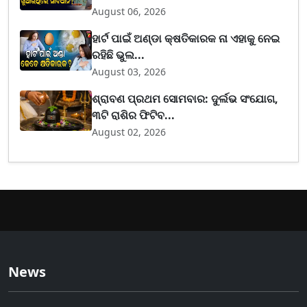
August 06, 2026
ହାର୍ଟ ପାଇଁ ଅଣ୍ଡା କ୍ଷତିକାରକ ନା ଏହାକୁ ନେଇ
ରହିଛି ଭୁଲ...
August 03, 2026
ଶ୍ରାବଣ ପ୍ରଥମ ସୋମବାର: ଦୁର୍ଲଭ ସଂଯୋଗ,
୩ଟି ରାଶିର ଫିଟିବ...
August 02, 2026
News