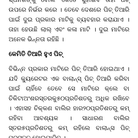
ଉପରେ ନିର୍ଭର କରେ । ତେବେ ଦେଶରେ ପିଚ୍ ତିଆରି
ପାଇଁ ଦୁଇ ପ୍ରକାର ମାଟିକୁ ବ୍ୟବହାର କରାଯାଏ ।
ତାହା ହେଉଛି ଲାଲ୍ ଏବଂ କଳା ମାଟି । ଦୁଇ ମାଟିରେ
ଅନେକ ଭିନ୍ନତା ରହିଛି ।
କେମିତି ତିଆରି ହୁଏ ପିଚ୍
ବିଭିନ୍ନ ପ୍ରକାର ମାଟିରେ ପିଚ୍ ତିଆରି ହୋଇଥାଏ ।
ଯଦି କ୍ୟୁରେଟର ଏକ ବାଲାନ୍ସ୍ ପିଚ୍ ତିଆରି କରିବା
ପାଇଁ ଚାହିଁବେ ତେବେ ସେ ମାଟିରେ କ୍ଲେ ବା
ଚିକିଟା
ଅଂଶର
ସ୍ତରକୁ
୫୦
ପ୍ରତିଶତରୁ ଅଧିକ ରଖିବେ
। ଏହାସହ ଚିକ୍କଣ ବାଲିର ହାର
୨୦
ପ୍ରତିଶତରୁ କମ୍
ରହିବା ଆବଶ୍ୟକ । ସାଧାରଣ ବାଲିର
ସ୍ତର
୫
ପ୍ରତିଶତରୁ କମ୍ ରହିଲେ ବାଲାନ୍ସ ପିଚ୍
ପ୍ରସ୍ତୁତ ହୋଇପାରିବ ।