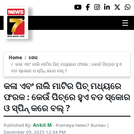
☰
Home
ଖେଳ
କଳା ଏବଂ ନାଲି ମାଟିର ପିଚ୍ ମଧ୍ୟରେ ଫରକ : କେଉଁ ପିଚ୍‌ରେ ହୁଏ
ବଡ ସ୍କୋର ଓ ସ୍ପିନ୍ କରେ ବଲ୍ ?
କଳା ଏବଂ ନାଲି ମାଟିର ପିଚ୍ ମଧ୍ୟରେ
ଫରକ : କେଉଁ ପିଚ୍‌ରେ ହୁଏ ବଡ ସ୍କୋର
ଓ ସ୍ପିନ୍ କରେ ବଲ୍ ?
Ankit M
Published By:
- Prameya-News7 Bureau |
December 09, 2025 12:34 PM