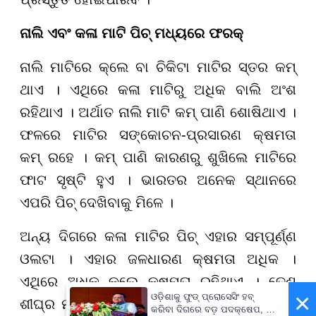
ନାଲି ଏବଂ କଳା ମାଟି ପିଚ୍ ମଧ୍ୟରେ ଫରକ୍
ନାଲି ମାଟିରେ କ୍ଲେ ବା ଚିକିଟା ମାଟିର ସ୍ତର କମ୍
ଥାଏ । ଏଥିରେ କଳା ମାଟିରୁ ଅଧିକ ବାଲି ଅଂଶ
ରହିଥାଏ । ଅର୍ଥାତ ନାଲି ମାଟି କମ୍ ପାଣି ଶୋଷିଥାଏ ।
ଫଳରେ ମାଟିର ସଙ୍କୋଚନ-ପ୍ରସାରଣ କ୍ଷମତା
କମ୍ ରହେ । କମ୍ ପାଣି କାରଣରୁ ଶୁଖିଲେ ମାଟିରେ
ଫାଟ ସୃଷ୍ଟି ହୁଏ । ଭାରତର ଅନେକ ସ୍ଥାନରେ
ଏପରି ପିଚ୍ ଦେଖିବାକୁ ମିଳେ ।
ଅନ୍ୟ ଦିଗରେ କଳା ମାଟିର ପିଚ୍ ଏହାର ସମ୍ପୂର୍ଣ୍ଣ
ଓଲଟା । ଏହାର ଜଳଧାରଣ କ୍ଷମତା ଅଧିକ ।
ଏଥିରେ ଅଧିକ କ୍ଲେ କ୍ଷମତା ରହିଥାଏ । ତେଣୁ
×
ଓଡ଼ିଶାକୁ ଫୁଡ୍ ପ୍ରୋସେସିଂ ହବ୍
ଶୀଘ୍ର ମାଟି ଶୁଖିବା ପରେ ଫାଟ ଦେଖାଯାଏ ନାହିଁ ।
କରିବା ଦିଗରେ ବଡ଼ ପଦକ୍ଷେପ, ୪୨