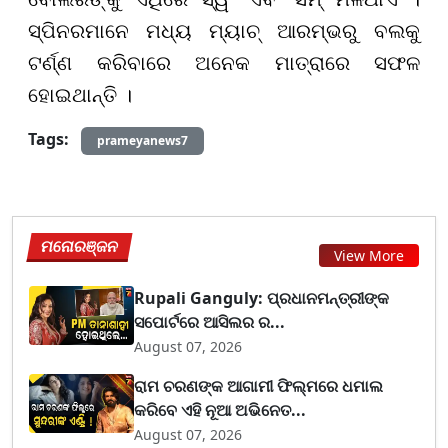
ସ୍ପିନରମାନେ ମଧ୍ୟ ମ୍ୟାଚ୍ ଆରମ୍ଭରୁ ବଲକୁ
ଟର୍ଣ୍ଣ କରିବାରେ ଅନେକ ମାତ୍ରାରେ ସଫଳ
ହୋଇଥାନ୍ତି ।
Tags:
prameyanews7
ମନୋରଞ୍ଜନ
View More
Rupali Ganguly: ପ୍ରଧାନମନ୍ତ୍ରୀଙ୍କ
ସପୋର୍ଟରେ ଆସିଲର ର...
August 07, 2026
ରାମ ଚରଣଙ୍କ ଆଗାମୀ ଫିଲ୍ମରେ ଧମାଲ
କରିବେ ଏହି ନୂଆ ଅଭିନେତ...
August 07, 2026