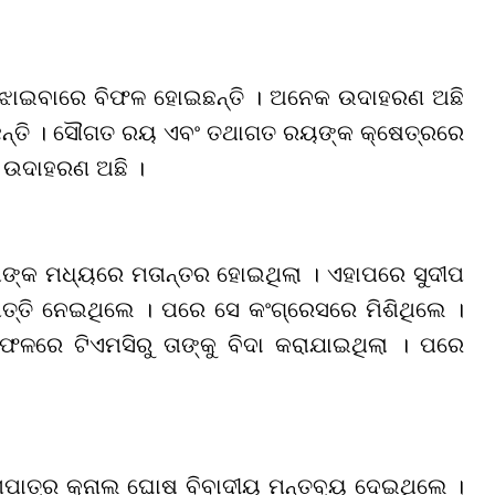
ୁ ବୁଝାଇବାରେ ବିଫଳ ହୋଇଛନ୍ତି । ଅନେକ ଉଦାହରଣ ଅଛି
ରୁଛନ୍ତି । ସୌଗତ ରୟ ଏବଂ ତଥାଗତ ରୟଙ୍କ କ୍ଷେତ୍ରରେ
ି ଉଦାହରଣ ଅଛି ।
ଙ୍କ ମଧ୍ୟରେ ମତାନ୍ତର ହୋଇଥିଲା । ଏହାପରେ ସୁଦୀପ
ପତ୍ତି ନେଇଥିଲେ । ପରେ ସେ କଂଗ୍ରେସରେ ମିଶିଥିଲେ ।
ଳରେ ଟିଏମସିରୁ ତାଙ୍କୁ ବିଦା କରାଯାଇଥିଲା । ପରେ
ମୁଖପାତ୍ର କୁନାଲ ଘୋଷ ବିବାଦୀୟ ମନ୍ତବ୍ୟ ଦେଇଥିଲେ ।