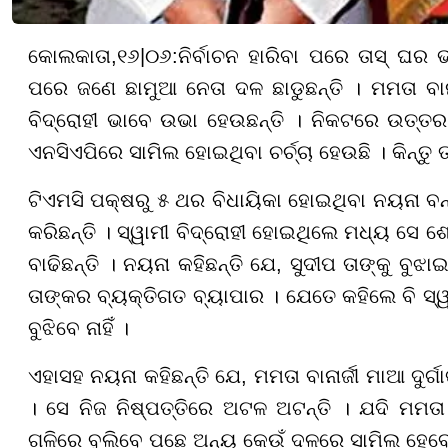
କୋଲକାତା
,
୧
୬
|
୦୬
:
ନିର୍ବାଚନ ହାରିବା ପରେ ତାସ୍ ଘର 
ପରେ ଜଣେ ଛାମୁଆ ନେତା ଦଳ ଛାଡୁଛନ୍ତି । ମମତା ବାନା
ବିଦ୍ରୋହୀ ଭାବେ ଉଭା ହେଉଛନ୍ତି । ନିକଟରେ ଉତ୍ତର
ଏନସିଏପିରେ ସାମିଲ ହୋଇଥିବା ଚର୍ଚ୍ଚା ହେଉଛି । କିନ୍ତୁ
ଟିଏମସି ପକ୍ଷରୁ ୫ ଥର ବିଧାୟିକା ହୋଇଥିବା ନୟନା ବନ୍ଦ
କରିଛନ୍ତି । ସ୍ୱାମୀ ବିଦ୍ରୋହୀ ହୋଇଥିଲେ ମଧ୍ୟ ସେ ଶ
ବାଢିଛନ୍ତି । ନୟନା କହିଛନ୍ତି ଯେ, ସୁଦୀପ ତାଙ୍କୁ ବୁଝାଇ
ତାଙ୍କର ବ୍ୟକ୍ତିଗତ ବ୍ୟାପାର । ଯେତେ କହିଲେ ବି ସ୍ୱ
ବୁଝିବେ ନାହିଁ ।
ଏହାସହ ନୟନା କହିଛନ୍ତି ଯେ, ମମତା ବାନାର୍ଜୀ ମାଆ ଦୁର
। ସେ ନିଜ ନିଷ୍ପତ୍ତିରେ ଅଟଳ ଅଟନ୍ତି । ଯଦି ମମତା 
ଗଳିରେ ବୁଲିବେ ପଛେ ଅନ୍ୟ କେଉଁ ଦଳରେ ସାମିଲ ହେବେ ନ