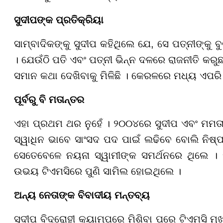
ସୁଦୀପଙ୍କ ପ୍ରତିକ୍ରିୟା
ସାମ୍ବାଦିକଙ୍କୁ ସୁଦୀପ କହିଥିଲେ ଯେ, ସେ ପତ୍ନୀଙ୍କ
। ଯେଉଁଠି ପତି ଏବଂ ପତ୍ନୀ ଭିନ୍ନ ଦଳରେ ରାଜନୀତି କ
ସମାନ କଥା ଦେଖିବାକୁ ମିଳିଛି । କେରଳରେ ମଧ୍ୟ ଏପର
ପୂର୍ବରୁ ବି ମତାନ୍ତର
ଏହା ପ୍ରଥମ ଥର ନୁହେଁ । ୨୦୦୪ରେ ସୁଦୀପ ଏବଂ ମମତା
ସ୍ୱାଧିନ ଭାବେ ସାଂସଦ ପଦ ପାଇଁ ଲଢିବେ ବୋଲି ନିଷ୍
ସେତେବେଳେ ନୟନା ସ୍ୱାମୀଙ୍କ ସମର୍ଥନରେ ଥିଲେ । ଫ
ଉଭୟ ଟିଏମସିରେ ପୁଣି ସାମିଲ ହୋଇଥିଲେ ।
ଅନ୍ୟ ନେତାଙ୍କ ବିବାଦୀୟ ମନ୍ତବ୍ୟ
ସୁଦୀପ ବିଦ୍ରୋହୀ କ୍ୟାମ୍ପରେ ମିଶିବା ପରେ ଟିଏମସି 