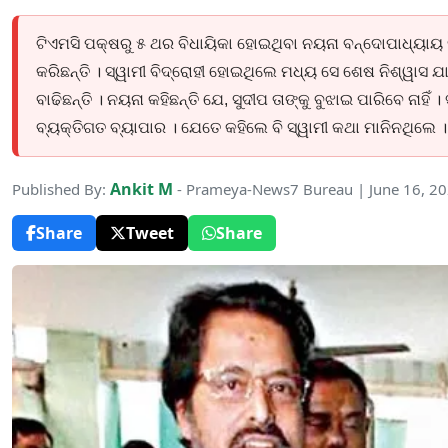
ଟିଏମସି ପକ୍ଷରୁ ୫ ଥର ବିଧାୟିକା ହୋଇଥିବା ନୟନା ବନ୍ଦୋପାଧ୍ୟାୟ ସ୍
କରିଛନ୍ତି । ସ୍ୱାମୀ ବିଦ୍ରୋହୀ ହୋଇଥିଲେ ମଧ୍ୟ ସେ ଶେଷ ନିଶ୍ୱାସ ଯ
ବାଢିଛନ୍ତି । ନୟନା କହିଛନ୍ତି ଯେ, ସୁଦୀପ ତାଙ୍କୁ ବୁଝାଇ ପାରିବେ ନାହିଁ 
ବ୍ୟକ୍ତିଗତ ବ୍ୟାପାର । ଯେତେ କହିଲେ ବି ସ୍ୱାମୀ କଥା ମାନିନଥିଲେ । ଏବ
Ankit M
Published By:
- Prameya-News7 Bureau | June 16, 2
Share
Tweet
Share