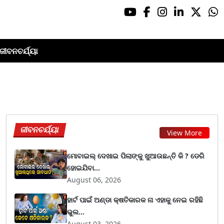
ଜୀବନଚର୍ଯ୍ୟା
ଜୀବନଚର୍ଯ୍ୟା
View More
ମୋବାଇଲ୍ ଦେଖାଇ ପିଲାଙ୍କୁ ଖୁଆଉଛନ୍ତି କି ? ଡେରି
ହୋଇଯିବା...
August 06, 2026
ହାର୍ଟ ପାଇଁ ଅଣ୍ଡା କ୍ଷତିକାରକ ନା ଏହାକୁ ନେଇ ରହିଛି
ଭୁଲ...
August 03, 2026