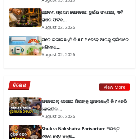
ଶ୍ରାବଣ ପ୍ରଥମ ସୋମବାର: ଦୁର୍ଲଭ ସଂଯୋଗ, ୩ଟି
ରାଶିର ଫିଟିବ...
August 02, 2026
ଘରେ ଲଗାଇଛନ୍ତି କି AC ? ତେବେ ଆଗକୁ ଲାଗିପାରେ
ଜରିମାନା,...
August 02, 2026
ବିଶେଷ
View More
ମୋବାଇଲ୍ ଦେଖାଇ ପିଲାଙ୍କୁ ଖୁଆଉଛନ୍ତି କି ? ଡେରି
ହୋଇଯିବା...
August 06, 2026
Shukra Nakshatra Parivartan: ଅଗଷ୍ଟ
୧୧ରେ ହସ୍ତ ନକ୍ଷ...