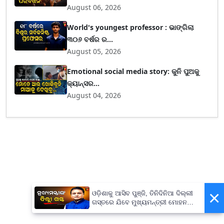
August 06, 2026
World's youngest professor : ଭାଙ୍ଗିଲା
୩୦୬ ବର୍ଷର ର...
August 05, 2026
Emotional social media story: କୁନି ପୁଅକୁ
କ୍ୟାନ୍ସର...
August 04, 2026
×
ଓଡ଼ିଶାକୁ ଆସିବ ପୁଞ୍ଜି, ତିନିଦିନିଆ ଦିଲ୍ଲୀ
ଗସ୍ତରେ ଯିବେ ମୁଖ୍ୟମନ୍ତ୍ରୀ ମୋହନ
ମାଝୀ