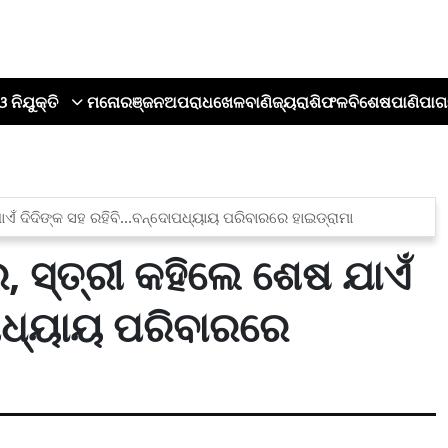
ଓ ନିଯୁକ୍ତି
ମନୋରଞ୍ଜନ
ଅପରାଧ
ଖେଳ
ବାଣିଜ୍ୟ
ରାଶିଫଳ
ବିଶେଷ
ପାଣିପାଗ
ାଏଁ ଦିଦିଙ୍କ ସହ ରହିବି...ବନ୍ଦୋପଧ୍ୟାୟ ପରିବାରରେ ହାଇଡ୍ରାମା
େ, ସ୍ତ୍ରୀ କହିଲେ ଶେଷ ଯାଏଁ
ାପଧ୍ୟାୟ ପରିବାରରେ