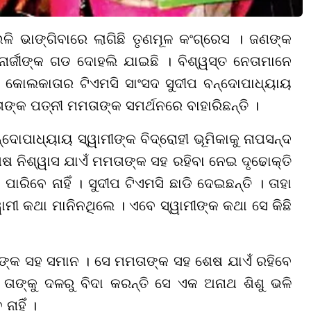
ଭଳି ଭାଙ୍ଗିବାରେ ଲାଗିଛି ତୃଣମୂଳ କଂଗ୍ରେସ । ଜଣଙ୍କ
ର୍ଜୀଙ୍କ ଗଡ ଦୋହଲି ଯାଇଛି । ବିଶ୍ୱସ୍ତ ନେତାମାନେ
 କୋଲକାତାର ଟିଏମସି ସାଂସଦ ସୁଦୀପ ବନ୍ଦୋପାଧ୍ୟାୟ
 ତାଙ୍କ ପତ୍ନୀ ମମତାଙ୍କ ସମର୍ଥନରେ ବାହାରିଛନ୍ତି ।
ୋପାଧ୍ୟାୟ ସ୍ୱାମୀଙ୍କ ବିଦ୍ରୋହୀ ଭୂମିକାକୁ ନାପସନ୍ଦ
େଷ ନିଶ୍ୱାସ ଯାଏଁ ମମତାଙ୍କ ସହ ରହିବା ନେଇ ଦୃଢୋକ୍ତି
 ପାରିବେ ନାହିଁ । ସୁଦୀପ ଟିଏମସି ଛାଡି ଦେଇଛନ୍ତି । ତାହା
ାମୀ କଥା ମାନିନଥିଲେ । ଏବେ ସ୍ୱାମୀଙ୍କ କଥା ସେ କିଛି
୍ଗାଙ୍କ ସହ ସମାନ । ସେ ମମତାଙ୍କ ସହ ଶେଷ ଯାଏଁ ରହିବେ
ତାଙ୍କୁ ଦଳରୁ ବିଦା କରନ୍ତି ସେ ଏକ ଅନାଥ ଶିଶୁ ଭଳି
ାହିଁ ।