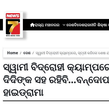
ରାଜ୍ୟ
ମହାନଗର
ଦେଶ
ବିଦେଶ
ରାଜନୀତି
ଶିକ୍ଷା 
Home
ଦେଶ
ସ୍ୱାମୀ ବିଦ୍ରୋହୀ କ୍ୟାମ୍ପରେ, ସ୍ତ୍ରୀ କହିଲେ ଶେଷ ଯ
ସ୍ୱାମୀ ବିଦ୍ରୋହୀ କ୍ୟାମ୍ପର
ଦିଦିଙ୍କ ସହ ରହିବି...ବନ୍ଦେ
ହାଇଡ୍ରାମା