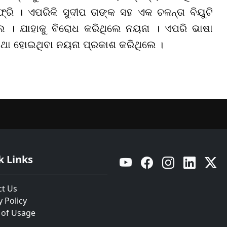
୍ରି । ଏପରିକି ସୁଦୀପ ତାଙ୍କ ସହ ଏକ ଚଳନ୍ତା ବିୟୁଟି
ଲେ । ଯାହାକୁ ବିରୋଧ କରିଥିଲେ ନୟନା । ଏପରି ଭାଷା
କଥା ହୋଇଥିବା ନୟନା ପ୍ରକାଶ କରିଥିଲେ ।
k Links
YouTube
Facebook
Instagram
Linkedin
Twitt
ct Us
y Policy
 of Usage