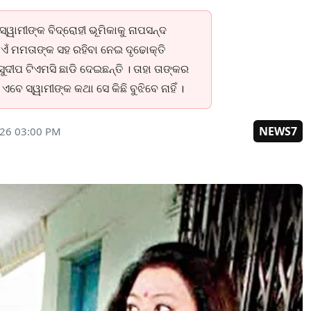
ୱାମୀଙ୍କ ବିଦ୍ରୋହୀ ଭୂମିକାକୁ ନାପସନ୍ଦ
ାଏଁ ମମତାଙ୍କ ସହ ରହିବା ନେଇ ଦୃଢୋକ୍ତି
। ସୁଦୀପ ଟିଏମସି ଛାଡି ଦେଇଛନ୍ତି । ତାହା ତାଙ୍କର
େ ସ୍ୱାମୀଙ୍କ କଥା ସେ କିଛି ବୁଝିବେ ନାହିଁ ।
NEWS7
026 03:00 PM