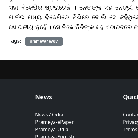
ଏହା ବିଜେପିର ଷ୍ଟ୍ରାଟେଜି । ନେତାଙ୍କ ସହ ନେତ୍ରୀ ଫ
ପାର୍ଲର ମଧ୍ୟ ବିଜେପିରେ ମିଶିବେ ବୋଲି ସେ କହିଥି
ଶୋଭନୀୟ ନୁହେଁ । ସେ ନିଜେ ଦିଦିଙ୍କ ସହ ଏବାବଦରେ 
Tags:
prameyanews7
News
Quic
News7 Odia
Conta
Prameya-ePaper
Privac
Prameya-Odia
Terms
Prameya-English