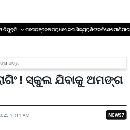
ଓ ନିଯୁକ୍ତି
ମନୋରଞ୍ଜନ
ଅପରାଧ
ଖେଳ
ବାଣିଜ୍ୟ
ରାଶିଫଳ
ବିଶେଷ
ପାଣିପାଗ
ମଙ୍ଗ ଛାତ୍ର
ଗିଂ ! ସ୍କୁଲ ଯିବାକୁ ଅମଙ୍ଗ
NEWS7
2025 11:11 AM