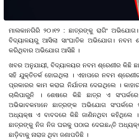
ମାଲକାନଗିରି ୨୦।୧୨ : ଛାତ୍ରଙ୍କୁ ରାଗିଂ ଅଭିଯୋଗ
ବିଦ୍ୟାଳୟରୁ ଆସିଲା ସାଂଘାତିକ ଅଭିଯୋଗ। ନବମ ଶ୍ର
କରିଥିବାର ଅଭିଯୋଗ ଆସିଛି ।
ଖବର ଅନୁଯାୟୀ, ବିଦ୍ୟାଳୟର ନବମ ଶ୍ରେଣୀର କିଛି ଛାତ
ସହି ଯୁକ୍ତିତର୍କ ହୋଇଥିଲା । ଏହାପରେ ନବମ ଶ୍ରେଣୀର
ପ୍ରକାରର କାମ କରାଇ ନିର୍ଯାତନା ଦେଇଥିଲେ । କାହାର
ଚାଲିପାରୁନି । ଶେଷରେ କିଛି ଛାତ୍ର ଏ ସଂପର୍କ
ଅଭିଭାବକମାନେ ଛାତ୍ରଙ୍କ ଅଭିଯୋଗ ସଂପର୍କରେ 
ଅଧ୍ୟକ୍ଷ ଏ ବାବଦରେ କିଛି ଜାଣିନଥିବା କହିଥିଲେ । 
ଛାତ୍ରଙ୍କୁ ନିଜ ନିଜ ଘରକୁ ପଠାଇ ଦେଇଛନ୍ତି ଅଧ୍ୟକ୍
ଛାଡ଼ିବାକୁ ନାରାଜ ଥିବା ଜଣାପଡିଛି ।