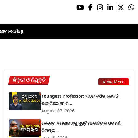
ଜୀବନଚର୍ଯ୍ୟା
ଶିକ୍ଷା ଓ ନିଯୁକ୍ତି
View More
Youngest Professor: ୩୦୬ ବର୍ଷର ରେକର୍ଡ
ଭାଙ୍ଗିଲେ ୧୮ ବ...
August 03, 2026
କେନ୍ଦ୍ର ସରକାରଙ୍କୁ ସୁପ୍ରିମକୋର୍ଟଙ୍କ ପରାମର୍ଶ,
ପିଲାଙ୍କ...
July 16, 2026