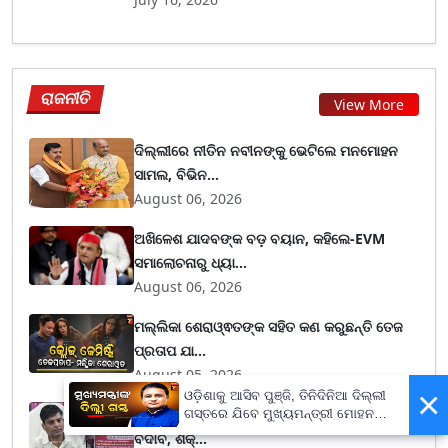
ରାଜନୀତି
View More
ଦିଲ୍ଲୀରେ ନୀତିନ ନବୀନଙ୍କୁ ଭେଟିଲେ ମନମୋହନ
ସାମଲ, ବିଭିନ...
August 06, 2026
ଅଖିଳେଶ ଯାଦବଙ୍କ ବଡ଼ ବୟାନ, କହିଲେ-EVM
ସମାଲୋଚନାରୁ ଧ୍ୟା...
August 06, 2026
ମଲ୍ଲିକା ଶେରାଓ୍ଵତଙ୍କ ସହିତ କଣ କରୁଛନ୍ତି ତେଜ
ପ୍ରତାପ ଯା...
August 05, 2026
×
ଓଡ଼ିଶାକୁ ଆସିବ ପୁଞ୍ଜି, ତିନିଦିନିଆ ଦିଲ୍ଲୀ
ଜଟିଳ ରୂପ ଧାରଣ କଲା ରେଭେନ୍ସା ଇଷ୍ଟ ହଷ୍ଟେଲ
ଗସ୍ତରେ ଯିବେ ମୁଖ୍ୟମନ୍ତ୍ରୀ ମୋହନ
ମାଝୀ
ବିଦାବ, ଶିକ୍...