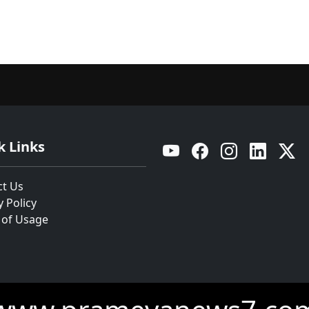
k Links
YouTube
Facebook
Instagram
Linkedin
Twitt
ct Us
y Policy
 of Usage