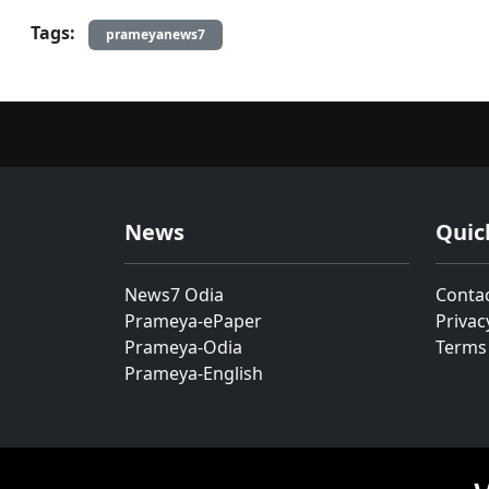
Tags:
prameyanews7
News
Quic
News7 Odia
Conta
Prameya-ePaper
Privac
Prameya-Odia
Terms
Prameya-English