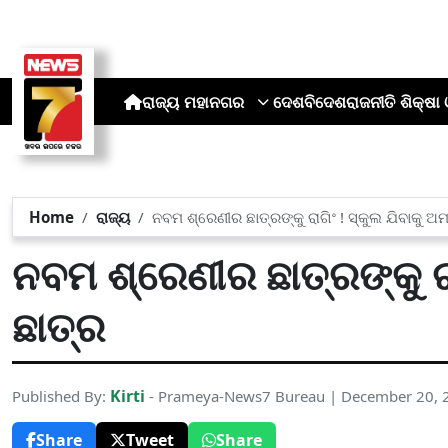
ରାଜ୍ୟ
ମହାନଗର
ଦେଶ
ବିଦେଶ
ରାଜନୀତି
ଶିକ୍ଷା 
Home
ରାଜ୍ୟ
ନବମ ଶ୍ରେଣୀର ଛାତ୍ରଙ୍କୁ ରାଗିଂ ! ସ୍କୁଲ ଯିବାକୁ ଅ
ନବମ ଶ୍ରେଣୀର ଛାତ୍ରଙ୍କୁ ରା
ଛାତ୍ର
Kirti
Published By:
- Prameya-News7 Bureau | December 20, 
Share
Tweet
Share