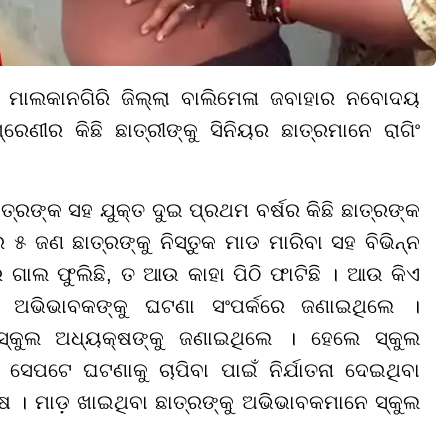
। ମାଲକାନଗିରି ଜିଲ୍ଲା ବାଲିମେଳା ଜବାହାର ନବୋଦୟ
େଣୀର କିଛି ଛାତ୍ରୀଙ୍କୁ ସିନିୟର ଛାତ୍ରମାନେ ରାଗିଂ
୍ରଙ୍କ ସହ ଯୁକ୍ତ ଦୁଇ ପ୍ରଥମ ବର୍ଷର କିଛି ଛାତ୍ରଙ୍କ
 ୫ ଜଣ ଛାତ୍ରଙ୍କୁ ନିସ୍ତୁକ ମାଡ ମାରିବା ସହ ବିଭିନ୍ନ
 ଗାଲ ଫୁଲିଛି, ତ ଆଉ କାହା ପିଠି ଫାଟିଛି । ଆଉ କିଏ
ରେ ଅଭିଭାବକଙ୍କୁ ଘଟଣା ସଂପର୍କରେ ଜଣାଇଥିଲେ ।
ସ୍କୁଲ ଅଧ୍ୟକ୍ଷଙ୍କୁ ଜଣାଇଥିଲେ । ହେଲେ ସ୍କୁଲ
ସେପଟେ ଘଟଣାକୁ ଚାପିବା ପାଇଁ ନିର୍ଯାତନା ଦେଇଥିବା
ଷ । ମାଡ଼ ଖାଇଥିବା ଛାତ୍ରଙ୍କୁ ଅଭିଭାବକମାନେ ସ୍କୁଲ