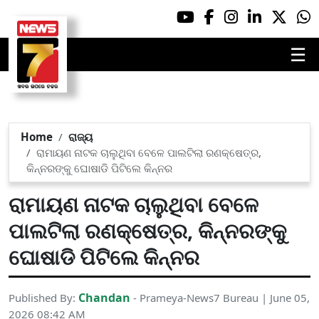
☰
Home
ରାଜ୍ୟ
ରାମାୟଣ ନାଟକ ଚାଲୁଥିବା ବେଳେ ପାଲଟିଲା ରଣକ୍ଷେତ୍ର,
କିନ୍ନରଙ୍କୁ ଘୋଷାଡି ପିଟିଲେ କିନ୍ନର
ରାମାୟଣ ନାଟକ ଚାଲୁଥିବା ବେଳେ
ପାଲଟିଲା ରଣକ୍ଷେତ୍ର, କିନ୍ନରଙ୍କୁ
ଘୋଷାଡି ପିଟିଲେ କିନ୍ନର
Chandan
Published By:
- Prameya-News7 Bureau | June 05,
2026 08:42 AM