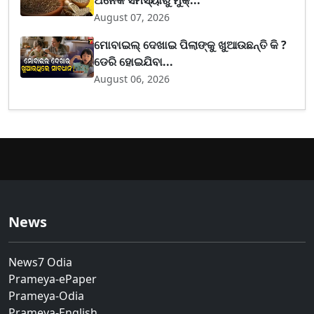
ଅନେକ ସମସ୍ୟାରୁ ମୁକ୍...
August 07, 2026
ମୋବାଇଲ୍ ଦେଖାଇ ପିଲାଙ୍କୁ ଖୁଆଉଛନ୍ତି କି ?
ଡେରି ହୋଇଯିବା...
August 06, 2026
News
News7 Odia
Prameya-ePaper
Prameya-Odia
Prameya-English