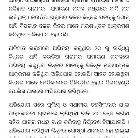
ଯାତ୍ରା ଉପଲକ୍ଷେ କଉଡିଆ ଗ୍ରାମର ରାମାୟଣ ନାଟକ ଓ
ନଳିହାଡ ଗ୍ରାମର ରାମାୟଣ ନାଟକ ମଧ୍ୟରେ ବାଦି ନାଟ
ଲାଗିଥିଲା। କଉଡିଆ ଗ୍ରାମର ଦଳର କିନ୍ନର ମନଙ୍କୁ ହଠାତ୍
ଆସି ବିପରୀତ ଦଳର କିନର୍ ମାନେ ମରଣାନ୍ତକ ଆକ୍ରମଣ
କରିଥିବା ଅଭିଯୋଗ ହୋଇଛି।
ନାଳିହାଡ ଗ୍ରାମରେ ଅଭିନୟ କରୁଥିବା ୨୦ ରୁ ଉର୍ଦ୍ଧ୍ୱ
କିନ୍ନର ଆସି କଉଡିଆ ଗ୍ରାମର ରାମାୟଣ ନାଟକରେ
ଅଭିନୟ କରୁଥିବା କିନ୍ନର ମାନଙ୍କୁ ବିଭିନ୍ନ ମରଣାତ୍ମକ
ଆକ୍ରମଣ କରିଥିବା ଅଭିଯୋଗ ହୋଇଛି। ଆହତ ହୋଇଥିବା
କିନ୍ନର ମାନେ ମେଡିକାଲରେ ଚିକିତ୍ସିତ ହୋଇ ଦିଗପହଣ୍ଡି
ପୋଲିସ ଥାନାରେ ଅଭିଯୋଗ କରିଥିଲେ।
ଅଭିଯୋଗ ପରେ ପୁଲିସ୍ ଓ ସ୍ଥାନୀୟ ତହସିଲଦାର ଯାଇ
ଅଙ୍କୋରଡା ଗ୍ରାମରେ ଲାଗିଥିବା ବାଦି ନାଟ ବନ୍ଦ କରିବା
ସହିତ ଯାତ୍ରା ମଧ୍ୟ ବନ୍ଦ କରିବାକୁ ନିର୍ଦ୍ଦେଶ ଦିଆଯାଇଛି ।
ଅଭିଯୋଗ କରିଥିବା କିନ୍ନର ଗୋଷ୍ଠୀ ଥାନାରେ ହୋ ହାଲ୍ଲା