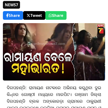
NEWS7
Share
Tweet
Share
ଦିଗପହଣ୍ଡି: ରାମାୟଣ ନାଟକରେ ଅଭିନୟ କରୁଥିବା ଦୁଇ
କିନ୍ନର ଗୋଷ୍ଠୀ ମଧ୍ୟରେ ମାରପିଟ। ଗଞ୍ଜାମ ଜିଲ୍ଲା
ଦିଗପହଣ୍ଡି ବ୍ଲକ ଅଙ୍କୋରଡ଼ା ଗ୍ରାମରେ ଠାକୁରାଣୀ