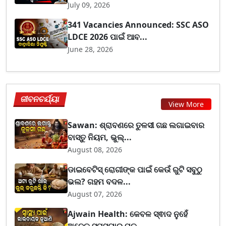
July 09, 2026
341 Vacancies Announced: SSC ASO
LDCE 2026 ପାଇଁ ଆବ...
June 28, 2026
ଜୀବନଚର୍ଯ୍ୟା
View More
Sawan: ଶ୍ରାବଣରେ ତୁଳସୀ ଗଛ ଲଗାଇବାର
ବାସ୍ତୁ ନିୟମ, ଭୁଲ୍...
August 08, 2026
ଡାଇବେଟିସ୍ ରୋଗୀଙ୍କ ପାଇଁ କେଉଁ ରୁଟି ସବୁଠୁ
ଭଲ? ଗହମ ବଦଳ...
August 07, 2026
Ajwain Health: କେବଳ ସ୍ଵାଦ ନୁହେଁ