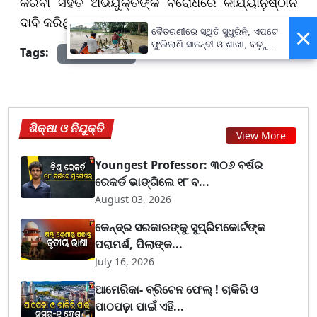
କରିବା ସହିତ ଅଭିଯୁକ୍ତଙ୍କ ବିରୋଧରେ କାର୍ଯ୍ୟାନୁଷ୍ଠାନ
ଦାବି କରିଥିଲେ।
×
ବୈତରଣୀରେ ସ୍ଥିତି ସୁଧୁରିନି, ଏପଟେ
ଫୁଲିଲାଣି ସାଳନ୍ଦୀ ଓ ଶାଖା, ବଢ଼ୁଛି
Tags:
Odisha News
ବନ୍ୟା ଭୟ
ଶିକ୍ଷା ଓ ନିଯୁକ୍ତି
View More
Youngest Professor: ୩୦୬ ବର୍ଷର
ରେକର୍ଡ ଭାଙ୍ଗିଲେ ୧୮ ବ...
August 03, 2026
କେନ୍ଦ୍ର ସରକାରଙ୍କୁ ସୁପ୍ରିମକୋର୍ଟଙ୍କ
ପରାମର୍ଶ, ପିଲାଙ୍କ...
July 16, 2026
ଆମେରିକା- ବ୍ରିଟେନ ଫେଲ୍ ! ଚାକିରି ଓ
ପାଠପଢ଼ା ପାଇଁ ଏହି...