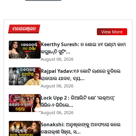
ମନୋରଞ୍ଜନ
View More
Keerthy Suresh: ନ ଶୋଇ ୪୧ ଘଣ୍ଟା କାମ
କରୁଛନ୍ତି ସୁଟିଂ...
August 06, 2026
Rajpal Yadav:୧୬ କୋଟି ଋଣରେ ବୁଡିଲେ
ରାଜପାଲ ଯାଦବ, ବ୍ୟ...
August 06, 2026
Lock Upp 2 : ରିଆଲିଟି ଶୋ’ ‘ଲକ୍‌ଅପ୍’
ସିଜିନ-୨ ଜିତିଲେ...
August 06, 2026
Sonakshi: ଅନୁଷ୍କାଙ୍କୁ ଅନଫଲୋ କଲେ
ସୋନାକ୍ଷୀ ସିହ୍ନା, ସ...