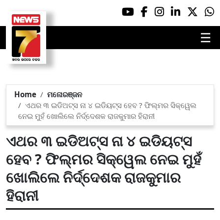
☰
Home
ମନୋରଞ୍ଜନ
ଏଥର ୩ ଇଡିଅଟ୍ସ ନା ୪ ଇଡିୟଟ୍ସ ହେବ ? ଫିଲ୍ମର ସିକ୍ୱେଲ
ନେଇ ମୁହଁ ଖୋଲିଲେ ନିର୍ଦ୍ଦେଶକ ରାଜକୁମାର ହିରାନୀ
ଏଥର ୩ ଇଡିଅଟ୍ସ ନା ୪ ଇଡିୟଟ୍ସ
ହେବ ? ଫିଲ୍ମର ସିକ୍ୱେଲ ନେଇ ମୁହଁ
ଖୋଲିଲେ ନିର୍ଦ୍ଦେଶକ ରାଜକୁମାର
ହିରାନୀ