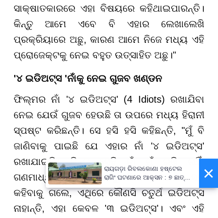
ସାକ୍ଷାତକାରରେ ଏହା ବିଷୟରେ କହିଥାଇପାରନ୍ତି।
କିନ୍ତୁ ଆମେ ଏବେ ବି ଏହାର ଲେଖାଲେଖି
ପ୍ରକ୍ରିୟାରେ ଅଛୁ, କାରଣ ଆମେ ନିଜେ ମଧ୍ୟ ଏହି
ପ୍ରୋଜେକ୍ଟକୁ ନେଇ ବହୁତ ଉତ୍ସାହିତ ଅଛୁ।"
'
୪
ଇଡିଅଟ୍ସ
'
ନାଁକୁ
ନେଇ
ଗୁଜବ
ଖଣ୍ଡନ
ଫିଲ୍ମର ନାଁ '୪ ଇଡିଅଟ୍ସ' (4 Idiots) ରଖାଯିବା
ନେଇ ଯେଉଁ ଗୁଜବ ହେଉଛି ତା ଉପରେ ମଧ୍ୟ ହିରାନୀ
ସ୍ପଷ୍ଟ କରିଛନ୍ତି। ସେ ହସି ହସି କହିଛନ୍ତି, "ମୁଁ ବି
ଜାଣିବାକୁ ପାଇଛି ଯେ ଏହାର ନାଁ '୪ ଇଡିଅଟ୍ସ'
ରଖାଯାଇଛି। କିନ୍ତୁ ସେହି ନାଁ ମୁଁ ରଖି ନାହିଁ,
×
ରାୟଗଡ଼ା ରିବଲକୋଣା ହଷ୍ଟେଲ
ଗଣମାଧ୍ୟମ ନିଜେ ଏହାକୁ ତିଆରି କରିଛି। ସତ
ରାଗିଂ ଘଟଣାରେ ଆକ୍ସନ : ୭ ଛାତ୍ର
ବହିଷ୍କୃତ, ପ୍ରଧାନଶିକ୍ଷକଙ୍କୁ
କହିବାକୁ ଗଲେ, ଏଥିରେ କୌଣସି ଚତୁର୍ଥ ଇଡିଅଟ୍ସ
ନୋଟିସ୍
ନାହାନ୍ତି, ଏହା କେବଳ '୩ ଇଡିଅଟ୍ସ'। ଏବଂ ଏହି