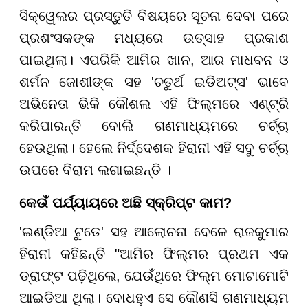
ସିକ୍ୱେଲର ପ୍ରସ୍ତୁତି ବିଷୟରେ ସୂଚନା ଦେବା ପରେ
ପ୍ରଶଂସକଙ୍କ ମଧ୍ୟରେ ଉତ୍ସାହ ପ୍ରକାଶ
ପାଇଥିଲା। ଏପରିକି ଆମିର ଖାନ, ଆର ମାଧବନ ଓ
ଶର୍ମନ ଜୋଶୀଙ୍କ ସହ 'ଚତୁର୍ଥ ଇଡିଅଟ୍ସ' ଭାବେ
ଅଭିନେତା ଭିକି କୌଶଲ ଏହି ଫିଲ୍ମରେ ଏଣ୍ଟ୍ରି
କରିପାରନ୍ତି ବୋଲି ଗଣମାଧ୍ୟମରେ ଚର୍ଚ୍ଚା
ହେଉଥିଲା। ହେଲେ ନିର୍ଦ୍ଦେଶକ ହିରାନୀ ଏହି ସବୁ ଚର୍ଚ୍ଚା
ଉପରେ ବିରାମ ଲଗାଇଛନ୍ତି ।
କେଉଁ
ପର୍ଯ୍ୟାୟରେ
ଅଛି
ସ୍କ୍ରିପ୍ଟ
କାମ
?
'ଇଣ୍ଡିଆ ଟୁଡେ' ସହ ଆଲୋଚନା ବେଳେ ରାଜକୁମାର
ହିରାନୀ କହିଛନ୍ତି "ଆମିର ଫିଲ୍ମର ପ୍ରଥମ ଏକ
ଡ୍ରାଫ୍ଟ ପଢ଼ିଥିଲେ, ଯେଉଁଥିରେ ଫିଲ୍ମ ମୋଟାମୋଟି
ଆଇଡିଆ ଥିଲା। ବୋଧହୁଏ ସେ କୌଣସି ଗଣମାଧ୍ୟମ