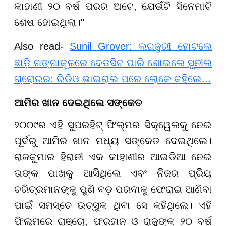
କାହାଣୀ ୨୦ ବର୍ଷ ପରର ଅଟେ, ଯେଉଁଟି ସିନେମାଟି
ଶେଷ ହୋଇଥିଲା।"
Also read-
Sunil Grover: ଲଗଜୁରୀ ହୋଟଲେ
ଛାଡ଼ି ଗଙ୍ଗାକୂଳରେ ବେଡସିଟ ପାରି ଶୋଇଲେ ସୁନୀଲ
ଗ୍ରୋଭର: ଭିଡିଓ ଭାଇରାଲ ପରେ ଲୋକେ କହିଲେ…
ଆମିର
ଖାନ
ଦେଇଥିଲେ
ସଙ୍କେତ
୨୦୦୯ର ଏହି ସୁପରହିଟ୍ ଫିଲ୍ମର ସିକ୍ୱେଲକୁ ନେଇ
ପୂର୍ବରୁ ଆମିର ଖାନ ମଧ୍ୟ ସଙ୍କେତ ଦେଇଥିଲେ।
ରାଜକୁମାର ହିରାନୀ ଏକ କାହାଣୀର ଆଇଡିଆ ନେଇ
ତାଙ୍କ ପାଖକୁ ଆସିଥିଲେ ଏବଂ ନିଜର ପ୍ରିୟ
ଚରିତ୍ରମାନଙ୍କୁ ପୁଣି ବଡ଼ ପରଦାକୁ ଫେରାଇ ଆଣିବା
ପାଇଁ ସମସ୍ତେ ଉତ୍ସୁକ ଥିବା ସେ କହିଥିଲେ। ଏହି
ଫିଲ୍ମରେ ରାଞ୍ଚୋ, ଫରହାନ ଓ ରାଜୁଙ୍କ ୨୦ ବର୍ଷ