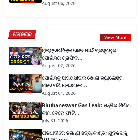
August 06, 2026
ମହାନଗର
View More
ରାଷ୍ଟ୍ରପତିଙ୍କ ଗସ୍ତ ପାଇଁ ବ୍ରହ୍ମପୁର
ପୋଲିସର ଟ୍ରାଫିକ୍...
August 02, 2026
ପୋଲିସକୁ ଅପରାଧୀଙ୍କ ଖୋଲା ଚ୍ୟାଲେଞ୍ଜ,
ଘରେ ପଶି ନେଇଗଲେ...
August 01, 2026
Bhubaneswar Gas Leak: ମନ୍ଦିର ନିର୍ମାଣ
କାମ ବେଳେ ଫାଟି...
July 31, 2026
ରାଜଧାନୀରେ ଜଘନ୍ୟ ହତ୍ୟାକାଣ୍ଡ: ଯୁବକଙ୍କୁ