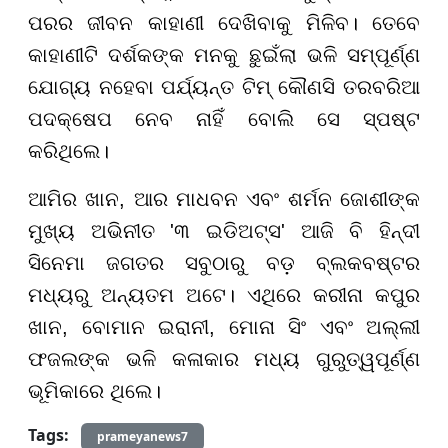
ପରର ଜୀବନ କାହାଣୀ ଦେଖିବାକୁ ମିଳିବ। ତେବେ
କାହାଣୀଟି ଦର୍ଶକଙ୍କ ମନକୁ ଛୁଇଁଲା ଭଳି ସମ୍ପୂର୍ଣ୍ଣ
ଯୋଗ୍ୟ ନହେବା ପର୍ଯ୍ୟନ୍ତ ଟିମ୍ କୌଣସି ତରବରିଆ
ପଦକ୍ଷେପ ନେବ ନାହିଁ ବୋଲି ସେ ସ୍ପଷ୍ଟ
କରିଥିଲେ।
ଆମିର ଖାନ, ଆର ମାଧବନ ଏବଂ ଶର୍ମନ ଜୋଶୀଙ୍କ
ମୁଖ୍ୟ ଅଭିନୀତ '୩ ଇଡିଅଟ୍ସ' ଆଜି ବି ହିନ୍ଦୀ
ସିନେମା ଜଗତର ସବୁଠାରୁ ବଡ଼ ବ୍ଲକବଷ୍ଟର
ମଧ୍ୟରୁ ଅନ୍ୟତମ ଅଟେ। ଏଥିରେ କରୀନା କପୁର
ଖାନ, ବୋମାନ ଇରାନୀ, ମୋନା ସିଂ ଏବଂ ଅଲ୍ଲୀ
ଫଜଲଙ୍କ ଭଳି କଳାକାର ମଧ୍ୟ ଗୁରୁତ୍ୱପୂର୍ଣ୍ଣ
ଭୂମିକାରେ ଥିଲେ।
Tags:
prameyanews7