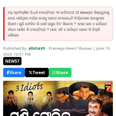
ବହୁ ପ୍ରତିକ୍ଷିତ ହିନ୍ଦୀ ଚଳଚ୍ଚିତ୍ର '୩ ଇଡିଅଟ୍ସ' (3 Idiots)ର ସିକ୍ୱେଲକୁ
ନେଇ ଚାଲିଥିବା ଚର୍ଚ୍ଚା ଉପରୁ ପରଦା ହଟାଇଛନ୍ତି ନିର୍ଦ୍ଦେଶକ ରାଜକୁମାର
ହିରାନୀ। ପୁଣି ଫେରିବ କି ସେହି ସପୁର ବିଟ ସିନେମା ? ଏଥର କଣ ୪ ଇଡିୟଟ
ନାଁରେ ଆସିବ କି ଚଳଚ୍ଚିତ୍ର ? ଆଉ ଏହି ୪ ଇଡିୟଟ ହେବେ କି ବିକ୍କି
କୌଶଲ
abinash
Published By:
- Prameya-News7 Bureau | June 19,
2026 10:51 PM
NEWS7
Share
Tweet
Share