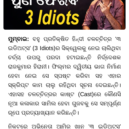
ମୁମ୍ବାଇ:
ବହୁ ପ୍ରତିକ୍ଷିତ ହିନ୍ଦୀ ଚଳଚ୍ଚିତ୍ର '୩
ଇଡିଅଟ୍ସ' (3 Idiots)ର ସିକ୍ୱେଲକୁ ନେଇ ଚାଲିଥିବା
ଚର୍ଚ୍ଚା ଉପରୁ ପରଦା ହଟାଇଛନ୍ତି ନିର୍ଦ୍ଦେଶକ
ରାଜକୁମାର ହିରାନୀ। ଫିଲ୍ମର ଦ୍ୱିତୀୟ ଭାଗ ନିର୍ମାଣ
ହେବା ନେଇ ସେ ସ୍ପଷ୍ଟ କରିବା ସହ ଏହାର
ସ୍କ୍ରିପ୍ଟ କାମ ଚାଲୁ ରହିଥିବା ସୂଚନା ଦେଇଛନ୍ତି।
ଏହାସହ ଚଳଚ୍ଚିତ୍ରର କାଷ୍ଟ (Cast)ରେ କୌଣସି
ନୂଆ କଳାକାର ସାମିଲ ହେବା ଗୁଜବକୁ ସେ ସମ୍ପୂର୍ଣ୍ଣ
ରୂପେ ପ୍ରତ୍ୟାଖ୍ୟାନ କରିଛନ୍ତି।
ନିକଟରେ ଅଭିନେତା ଆମିର ଖାନ '୩ ଇଡିଅଟ୍ସ'