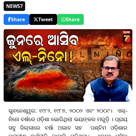
NEWS7
Share
Tweet
Share
ଭୁବନେଶ୍ୱର: ୧୯୮୨, ୧୯୮୭, ୨୦୦୨ ଏବଂ ୨୦୦୯। ଏଲ୍‌-
ନିନୋ ବର୍ଷରେ ଓଡ଼ିଶା ଭୋଗିଥିଲା ଭୟଙ୍କର ମରୁଡ଼ି । ପ୍ରାୟ
ସବୁ ଜିଲ୍ଲାରେ ବର୍ଷା ଅଭାବ ସହ ପଶ୍ଚିମ ଓଡ଼ିଶାର