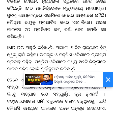
ବିକଶିତ ହୋଇନି, ନ୍ୟୁଟ୍ରାଲ ସ୍ଥିତିରେ ରହିଛି ବୋଲି
କହିଛନ୍ତି IMD ମହାନିର୍ଦ୍ଦେଶକ ମୃତ୍ୟୁଞ୍ଜୟ ମହାପାତ୍ର।
ଜୁନରୁ ସେପ୍ଟେମ୍ବର ଏଲନିନୋ ହେବାର ସମ୍ଭାବନା ରହିଛି।
ମୌସୁମୀ ବାୟୁକୁ ପ୍ରଭାବିତ କରେ ଏଲ-ନିନୋ। ପ୍ଲସ
ମାଇନସ ୯୦ ପ୍ରତିଶତ କମ୍ ବର୍ଷା ହେବ ବୋଲି ସେ
କହିଛନ୍ତି।
IMD DG ଆହୁରି କହିଛନ୍ତି- ଆଗାମୀ ୫ ଦିନ ରାଜ୍ୟରେ ହିଟ୍
ୱେଭ୍ ଲାଗି ରହିବ। ଉପକୂଳ ଓ ଦକ୍ଷିଣ ଓଡ଼ିଶାରେ ଗ୍ରୀଷ୍ମ
ପ୍ରବାହ ରହିବ। ପଶ୍ଚିମ ଓଡ଼ିଶାରେ ମଧ୍ୟ ୧/୨ଟି ଜିଲ୍ଲାରେ
ପାରଦ ବଢ଼ିବ ବୋଲି ପୂର୍ବାନୁମାନ କରିଛନ୍ତି।
×
ଓଡ଼ିଶାକୁ ଆସିବ ପୁଞ୍ଜି, ତିନିଦିନିଆ
ତେବେ ଏଲ୍‌-ନିନୋ ବର୍ଷରେ ବଙ୍ଗୋପସାଗରରେ ବାତ୍ୟା
ଦିଲ୍ଲୀ ଗସ୍ତରେ ଯିବେ
ମୁଖ୍ୟମନ୍ତ୍ରୀ ମୋହନ ମାଝୀ
ସଂଖ୍ୟା ସାଧାରଣ ଅପେକ୍ଷା କିଛି ମାତ୍ରାରେ କମିପାରେ ।
କିନ୍ତୁ ବାତ୍ୟାର ଭୟ ସମ୍ପୂର୍ଣ୍ଣ ଦୂର ହୁଏନାହିଁ ।
ବଙ୍ଗୋପସାଗର ପାଣି ସବୁବେଳେ ଗରମ ରହୁଥିବାରୁ, ଯଦି
କୌଣସି ସମୟରେ ଆକାଶର ପବନ ଅନୁକୂଳ ହୋଇଯାଏ,