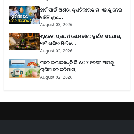
ହାର୍ଟ ପାଇଁ ଅଣ୍ଡା କ୍ଷତିକାରକ ନା ଏହାକୁ ନେଇ
ରହିଛି ଭୁଲ...
August 03, 2026
ଶ୍ରାବଣ ପ୍ରଥମ ସୋମବାର: ଦୁର୍ଲଭ ସଂଯୋଗ,
୩ଟି ରାଶିର ଫିଟିବ...
August 02, 2026
ଘରେ ଲଗାଇଛନ୍ତି କି AC ? ତେବେ ଆଗକୁ
ଲାଗିପାରେ ଜରିମାନା,...
August 02, 2026