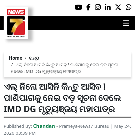
☰
Home
ରାଜ୍ୟ
ଏଲ୍‌ ନିନୋ ଆସିନି କିନ୍ତୁ ଆସିବ ! ପାଣିପାଗକୁ ନେଇ ବଡ଼ ସୂଚନା
ଦେଲେ IMD DG ମୃତ୍ୟୁଞ୍ଜୟ ମହାପାତ୍ର
ଏଲ୍‌ ନିନୋ ଆସିନି କିନ୍ତୁ ଆସିବ !
ପାଣିପାଗକୁ ନେଇ ବଡ଼ ସୂଚନା ଦେଲେ
IMD DG ମୃତ୍ୟୁଞ୍ଜୟ ମହାପାତ୍ର
Chandan
Published By:
- Prameya-News7 Bureau | May 24,
2026 03:39 PM