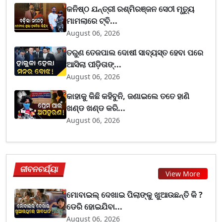
କନିଷ୍ଠ ଯନ୍ତ୍ରୀ ରଶ୍ମିରଞ୍ଜନ ସେଠୀ ମୃତ୍ୟୁ
ମାମଲାରେ ଟ୍ବି...
August 06, 2026
ତରୁଣ ତେଜପାଲ ଦୋଷୀ ସାବ୍ୟସ୍ତ ହେବା ପରେ
ଆସିଲା ପୀଡ଼ିତାଙ୍...
August 06, 2026
କାହାକୁ କିଛି କହିବୁନି, ଜଣାଇଲେ ତତେ ହାଣି
ଖଣ୍ଡ ଖଣ୍ଡ କରି...
August 06, 2026
ଜୀବନଚର୍ଯ୍ୟା
View More
ମୋବାଇଲ୍ ଦେଖାଇ ପିଲାଙ୍କୁ ଖୁଆଉଛନ୍ତି କି ?
ଡେରି ହୋଇଯିବା...
August 06, 2026