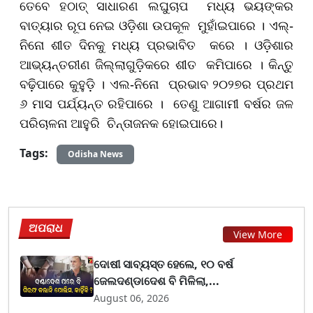
ତେବେ ହଠାତ୍‌ ସାଧାରଣ ଲଘୁଚାପ ମଧ୍ୟ ଭୟଙ୍କର
ବାତ୍ୟାର ରୂପ ନେଇ ଓଡ଼ିଶା ଉପକୂଳ ମୁହାଁଇପାରେ । ଏଲ୍‌-
ନିନୋ ଶୀତ ଦିନକୁ ମଧ୍ୟ ପ୍ରଭାବିତ କରେ । ଓଡ଼ିଶାର
ଆଭ୍ୟନ୍ତରୀଣ ଜିଲ୍ଲାଗୁଡ଼ିକରେ ଶୀତ କମିପାରେ । କିନ୍ତୁ
ବଢ଼ିପାରେ କୁହୁଡ଼ି । ଏଲ-ନିନୋ ପ୍ରଭାବ ୨୦୨୭ର ପ୍ରଥମ
୬ ମାସ ପର୍ଯ୍ୟନ୍ତ ରହିପାରେ । ତେଣୁ ଆଗାମୀ ବର୍ଷର ଜଳ
ପରିଚାଳନା ଆହୁରି ଚିନ୍ତାଜନକ ହୋଇପାରେ।
Tags:
Odisha News
ଅପରାଧ
View More
ଦୋଷୀ ସାବ୍ୟସ୍ତ ହେଲେ, ୧୦ ବର୍ଷ
ଜେଲଦଣ୍ଡାଦେଶ ବି ମିଳିଲା,...
August 06, 2026