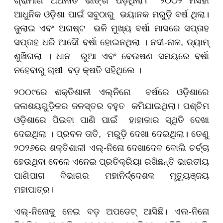
ଗ୍ରାମୀଣ ଅର୍ଥନୀତି ଭାଙ୍ଗି ପଡ଼ିଥିଲା। ୨୦୦୨ ମସିହା
ଆଧୁନିକ ଓଡ଼ିଶା ପାଇଁ ସବୁଠାରୁ ଭୟାନକ ମରୁଡ଼ି ବର୍ଷ ଥିଲା।
ଜୁଲାଇ ଏବଂ ଅଗଷ୍ଟ ଭଳି ମୁଖ୍ୟ ବର୍ଷା ମାସରେ ସପ୍ତାହ
ସପ୍ତାହ ଧରି ଆଦୌ ବର୍ଷା ହୋଇନଥିଲା । ନଦୀ-ନାଳ, ଡ୍ୟାମ୍‌
ଶୁଖିଗଲା । ଧାନ ରୁଆ ଏବଂ ବେଉଷଣ ସମୟରେ ବର୍ଷା
ନହେବାରୁ ଚାଷୀ ବଡ଼ କ୍ଷତି ସହିଥିଲେ ।
୨୦୦୯ରେ ଶକ୍ତିଶାଳୀ ଏଲ୍‌ନିନୋ ବର୍ଷରେ ଓଡ଼ିଶାରେ
ଜଳାଶୟଗୁଡ଼ିକର ଜଳସ୍ତର ବହୁତ କମିଯାଇଥିଲା। ପଶ୍ଚିମ
ଓଡ଼ିଶାରେ ପିଇବା ପାଣି ପାଇଁ ହାହାକାର ସ୍ଥିତି ଦେଖା
ଦେଇଥିଲା । ପ୍ରବଳ ତାତି, ମରୁଡ଼ି ଦେଖା ଦେଇଥିଲା। ତେଣୁ
୨୦୨୬ରେ ଶକ୍ତିଶାଳୀ ଏଲ୍‌-ନିନୋ ଦେଖାଦେବ ବୋଲି ଚର୍ଚ୍ଚା
ହେଉଥିବା ବେଳେ ଏନେଇ ପ୍ରତିକ୍ରିୟା ରଖିଛନ୍ତି ଭାରତୀୟ
ପାଣିପାଗ ବିଭାଗର ମହାନିର୍ଦ୍ଦେଶକ ମୃତ୍ୟୁଞ୍ଜୟ
ମହାପାତ୍ର।
ଏଲ୍-ନିନୋକୁ ନେଇ ବଡ଼ ଅପଡେଟ୍ ଆସିଛି। ଏଲ-ନିନୋ