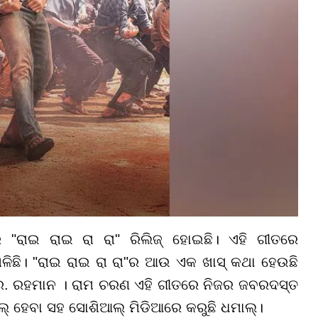
"ରାଇ ରାଇ ରା ରା" ରିଲିଜ୍ ହୋଇଛି। ଏହି ଗୀତରେ
ଳିଛି। "ରାଇ ରାଇ ରା ରା"ର ଆଉ ଏକ ଖାସ୍ କଥା ହେଉଛି
ଏ.ଆର. ରହମାନ । ରାମ ଚରଣ ଏହି ଗୀତରେ ନିଜର ଜବରଦସ୍ତ
ାଲ୍ ହେବା ସହ ସୋଶିଆଲ୍ ମିଡିଆରେ କରୁଛି ଧମାଲ୍।