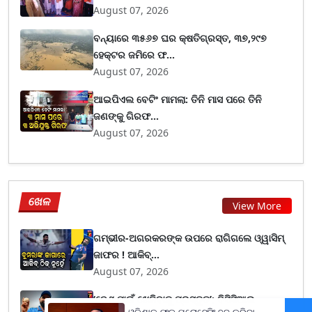
August 07, 2026
ବନ୍ୟାରେ ୩୫୬୭ ଘର କ୍ଷତିଗ୍ରସ୍ତ, ୩୭,୨୯୭
ହେକ୍ଟର ଜମିରେ ଫ...
August 07, 2026
ଆଇପିଏଲ ବେଟିଂ ମାମଲା: ତିନି ମାସ ପରେ ତିନି
ଜଣଙ୍କୁ ଗିରଫ...
August 07, 2026
ଖେଳ
View More
ଗମ୍ଭୀର-ଅଗରକରଙ୍କ ଉପରେ ରାଗିଗଲେ ଓ୍ୱାସିମ୍
ଜାଫର ! ଆକିବ୍...
August 07, 2026
‘ଦେଶ ପାଇଁ ଖେଳିବାକୁ ପ୍ରସ୍ତୁତ’; ବିସିସିଆଇ