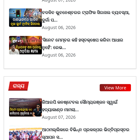
ବଦଳିବ ଭୁବନେଶ୍ବରର ଟ୍ରାଫିକ ସିଗନାଲ ବ୍ୟବସ୍ଥା,
ଦୁର୍ଗା ପ...
August 06, 2026
‘ସିନେଟ ମେମ୍ବର କହି ହସ୍ତକ୍ଷେପ କରିବା ଆଧାର
ନୁହେଁ’: ରେଭ...
August 06, 2026
ରାଜ୍ୟ
View More
ଜିଆରପି କନଷ୍ଟେବଲ ସୌମ୍ୟରଞ୍ଜନ ସ୍ୱାଇଁ
ହତ୍ୟାକାଣ୍ଡ ମାମଲା...
August 07, 2026
ଆଠମଲ୍ଲିକରେ ବିଭିନ୍ନ ପ୍ରକଳ୍ପର ଭିତ୍ତିପ୍ରସ୍ତର
ସ୍ଥାପନ ସ...