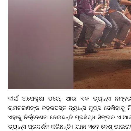
ଦୀର୍ଘ ଅପେକ୍ଷା ପରେ, ଆଉ ଏକ ଡ୍ୟାନ୍ସ ନମ୍ବର 
ରାମଚରଣଙ୍କ ଜବରଦସ୍ତ ଡ୍ୟାନ୍ସ ମୁଭ୍ସ ଦେଖିବାକୁ ମି
ଏହାକୁ ନିର୍ଦ୍ଦେଶନା ଦେଇଛନ୍ତି ପ୍ରସିଦ୍ଧ ସିଙ୍ଗର 
ଡ୍ୟାନ୍ସ ପ୍ରଦର୍ଶନ କରିଛନ୍ତି। ଯାହା ଏବେ ବେଶ୍ ଭାଇର