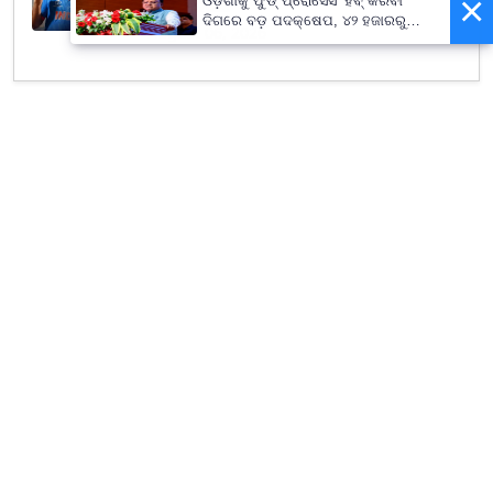
×
ଓଡ଼ିଶାକୁ ଫୁଡ୍ ପ୍ରୋସେସିଂ ହବ୍ କରିବା
ଚୟନକର୍ତ୍ତା...
ଦିଗରେ ବଡ଼ ପଦକ୍ଷେପ, ୪୨ ହଜାରରୁ
August 06, 2026
ଅଧିକ ନିଯୁକ୍ତି ସୁଯୋଗ