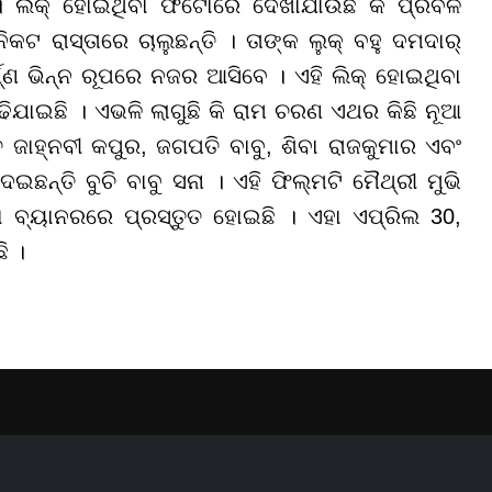
 । ଲିକ୍ ହୋଇଥିବା ଫଟୋରେ ଦେଖାଯାଉଛି କି ପ୍ରବଳ
ଟ ରାସ୍ତାରେ ଚାଲୁଛନ୍ତି । ତାଙ୍କ ଲୁକ୍ ବହୁ ଦମଦାର୍
ର୍ଣ୍ଣ ଭିନ୍ନ ରୂପରେ ନଜର ଆସିବେ । ଏହି ଲିକ୍ ହୋଇଥିବା
ିଯାଇଛି । ଏଭଳି ଲାଗୁଛି କି ରାମ ଚରଣ ଏଥର କିଛି ନୂଆ
ଜାହ୍ନବୀ କପୁର, ଜଗପତି ବାବୁ, ଶିବା ରାଜକୁମାର ଏବଂ
ଦେଇଛନ୍ତି ବୁଚି ବାବୁ ସନା । ଏହି ଫିଲ୍ମଟି ମୈଥ୍ରୀ ମୁଭି
ନେମା ବ୍ୟାନରରେ ପ୍ରସ୍ତୁତ ହୋଇଛି । ଏହା ଏପ୍ରିଲ 30,
ି ।