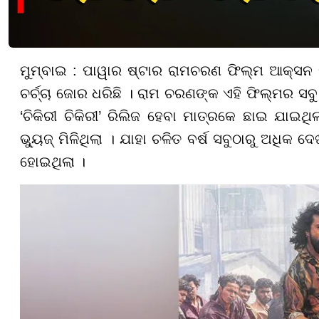
ମୁମ୍ବାଇ : ପାୱାର ଷ୍ଟାର ରାମଚରଣ ଫିଲ୍ମ ଆକ୍ସନ ଡ
ଚର୍ଚ୍ଚା ଜୋର ଧରିଛି । ରାମ ଚରଣଙ୍କ ଏହି ଫିଲ୍ମର ସବୁ
‘ଚିକିରୀ ଚିକିରୀ’ ରିଲିଜ ହେବା ମାତ୍ରକେ ଛାଇ ଯାଇ
ଭ୍ୟୁଜ୍ ମିଳିଥିଲା । ଯାହା ଚଳିତ ବର୍ଷ ସବୁଠାରୁ ଅଧିକ
ହୋଇଥିଲା ।