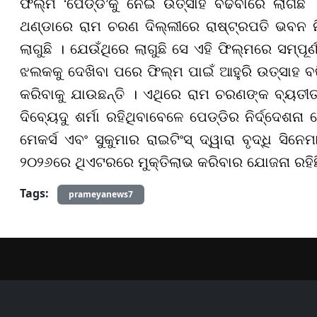
ଫିଲ୍ମ ‘ପେଡ୍ଡି’କୁ ନେଇ ଉତ୍ସାହ ବଢିବାରେ ଲାଗିଛି
ଥଣ୍ଡାରେ ରାମ ଚରଣ ଦିଲ୍ଲୀରେ ରାଷ୍ଟ୍ରପତି ଭବନ ନିକ
ଲାଗୁଛି । ଯେଉଁଥିରେ ଲାଗୁଛି ସେ ଏହି ଫିଲ୍ମରେ ସମ୍ପୂ
ଝଲକକୁ ଦେଖିବା ପରେ ଫିଲ୍ମ ପାଇଁ ଆହୁରି ଉତ୍ସାହ ବଢ
କରିବାକୁ ଯାଉଛନ୍ତି । ଏଥିରେ ରାମ ଚରଣଙ୍କ ବ୍ୟତୀତ 
ଦିବ୍ୟେଦୁ ଶର୍ମା ରହିଥିବାବେଳେ ପେଡ୍ଡିର ନିର୍ଦ୍ଦେଶନା 
ମେକର୍ସ ଏବଂ ସୁକୁମାର ରାଇଟିଂସ୍ ଦ୍ୱାରା ବୃଦ୍ଧି ସି
୨୦୨୬ରେ ଥିଏଟରରେ ମୁକ୍ତିଲାଭ କରିବାର ଯୋଜନା ରହିଛ
Tags:
prameyanews7