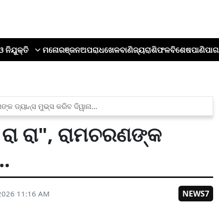
ଓ ନିଯୁକ୍ତି
ମନୋରଞ୍ଜନ
ଅପରାଧ
ଖେଳ
ବାଣିଜ୍ୟ
ରାଶିଫଳ
ବିଶେଷ
ପାଣିପାଗ
୍କ ଡ୍ୟାନ୍ସ ମୁଭ୍ସ କରିବ ଦିୱାନା...
ଇ ରା ରା", ରାମଚରଣଙ୍କ
..
NEWS7
2026 11:16 AM