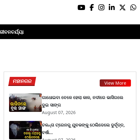
ଜୀବନଚର୍ଯ୍ୟା
ମହାନଗର
View More
ଗାଧୋଇବା ବେଳେ ହେଲା କାଳ, ନଦୀରେ ଭାସିଗଲେ
ଦୁଇ ସାଙ୍ଗ
August 07, 2026
ଚଳନ୍ତା ଟ୍ରେନରୁ ଯୁବକଙ୍କୁ ଠେଲିଦେଲେ ଦୁର୍ବୃତ୍ତ,
ବର୍ଷା...
August 07, 2026