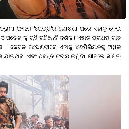
୍ରାମା ଫିଲ୍ମ ‘ପେଡ୍ଡି’ର ଘୋଷଣା ପରେ ଏହାକୁ ନେଇ
 ଅପଡେଟ୍ କୁ ଚାହିଁ ରହିଛନ୍ତି ଦର୍ଶକ। ଏହାର ପ୍ରଥମ ଗୀତ
ଥିଲା । କେବଳ ୨୪ଘଣ୍ଟାରେ ଏହାକୁ ୪୬ମିଲିୟନରୁ ଅଧିକ
 ଦେଖାଯାଇଥିବା ଏବଂ ପସନ୍ଦ କରାଯାଇଥିବା ଗୀତରେ ସାମିଲ