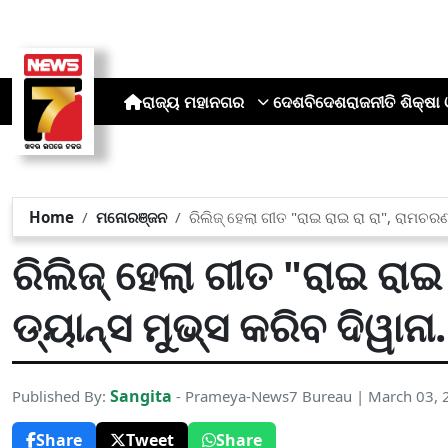
ରାଜ୍ୟ
ମହାନଗର
ଦେଶ
ବିଦେଶ
ରାଜନୀତି
ଶିକ୍ଷା 
Home
ମନୋରଞ୍ଜନ
ରିଲିଜ୍ ହେଲା ଗୀତ "ରାଇ ରାଇ ରା ରା", ରାମଚରଣଙ
ରିଲିଜ୍ ହେଲା ଗୀତ "ରାଇ ରା
ଡ୍ୟାନ୍ସ ମୁଭ୍ସ କରିବ ଦିୱାନା.
Sangita
Published By:
- Prameya-News7 Bureau | March 03, 
Share
Tweet
Share