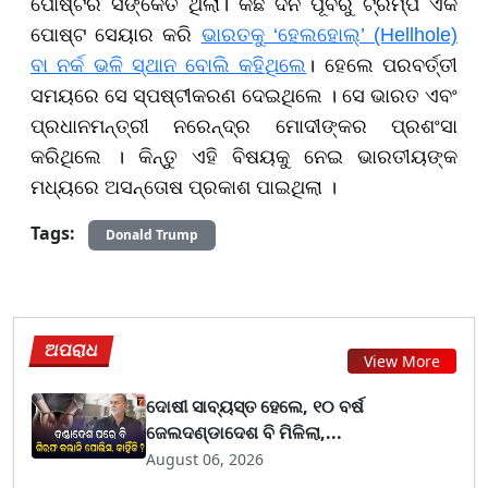
ପୋଷ୍ଟର ସଙ୍କେତ ଥିଲା। କିଛି ଦିନ ପୂର୍ବରୁ ଟ୍ରମ୍ପ ଏକ
ପୋଷ୍ଟ ସେୟାର କରି
ଭାରତକୁ ‘ହେଲହୋଲ୍’ (Hellhole)
ବା ନର୍କ ଭଳି ସ୍ଥାନ ବୋଲି କହିଥିଲେ
। ହେଲେ ପରବର୍ତ୍ତୀ
ସମୟରେ ସେ ସ୍ପଷ୍ଟୀକରଣ ଦେଇଥିଲେ । ସେ ଭାରତ ଏବଂ
ପ୍ରଧାନମନ୍ତ୍ରୀ ନରେନ୍ଦ୍ର ମୋଦୀଙ୍କର ପ୍ରଶଂସା
କରିଥିଲେ । କିନ୍ତୁ ଏହି ବିଷୟକୁ ନେଇ ଭାରତୀୟଙ୍କ
ମଧ୍ୟରେ ଅସନ୍ତୋଷ ପ୍ରକାଶ ପାଇଥିଲା ।
Tags:
Donald Trump
ଅପରାଧ
View More
ଦୋଷୀ ସାବ୍ୟସ୍ତ ହେଲେ, ୧୦ ବର୍ଷ
ଜେଲଦଣ୍ଡାଦେଶ ବି ମିଳିଲା,...
August 06, 2026