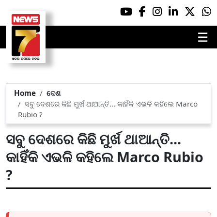
☰
Home
ଦେଶ
ସବୁ ଦେଶରେ କିଛି ମୁର୍ଖ ଥାଆନ୍ତି... କାହିଁକି ଏଭଳି କହିଲେ Marco
Rubio ?
ସବୁ ଦେଶରେ କିଛି ମୁର୍ଖ ଥାଆନ୍ତି...
କାହିଁକି ଏଭଳି କହିଲେ Marco Rubio
?