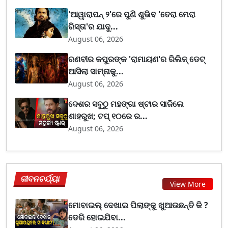
'ଆୱାରାପନ୍ ୨'ରେ ପୁଣି ଶୁଭିବ 'ତେରା ମେରା
ରିସ୍ତା'ର ଯାଦୁ...
August 06, 2026
ରଣବୀର କପୁରଙ୍କ 'ରାମାୟଣ'ର ରିଲିଜ୍ ଡେଟ୍
ଆସିଲା ସାମ୍ନାକୁ...
August 06, 2026
ଦେଶର ସବୁଠୁ ମହଙ୍ଗା ଷ୍ଟାର ସାଜିଲେ
ଶାହରୁଖ; ଟପ୍‌ ୧୦ରେ ର...
August 06, 2026
ଜୀବନଚର୍ଯ୍ୟା
View More
ମୋବାଇଲ୍ ଦେଖାଇ ପିଲାଙ୍କୁ ଖୁଆଉଛନ୍ତି କି ?
ଡେରି ହୋଇଯିବା...