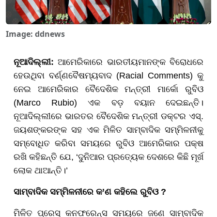
Image: ddnews
ନୂଆଦିଲ୍ଲୀ:
ଆମେରିକାରେ ଭାରତୀୟମାନଙ୍କ ବିରୋଧରେ
ହେଉଥିବା ବର୍ଣ୍ଣବୈଷମ୍ୟବାଦ (Racial Comments) କୁ
ନେଇ ଆମେରିକାର ବୈଦେଶିକ ମନ୍ତ୍ରୀ ମାର୍କୋ ରୁବିଓ
(Marco Rubio) ଏକ ବଡ଼ ବୟାନ ଦେଇଛନ୍ତି।
ନୂଆଦିଲ୍ଲୀରେ ଭାରତର ବୈଦେଶିକ ମନ୍ତ୍ରୀ ଡକ୍ଟର ଏସ୍.
ଜୟଶଙ୍କରଙ୍କ ସହ ଏକ ମିଳିତ ସାମ୍ବାଦିକ ସମ୍ମିଳନୀକୁ
ସମ୍ବୋଧିତ କରିବା ସମୟରେ ରୁବିଓ ଆମେରିକାର ପକ୍ଷ
ରଖି କହିଛନ୍ତି ଯେ, ‘ଦୁନିଆର ପ୍ରତ୍ୟେକ ଦେଶରେ କିଛି ମୂର୍ଖ
ଲୋକ ଥାଆନ୍ତି।’
ସାମ୍ବାଦିକ ସମ୍ମିଳନୀରେ କ’ଣ କହିଲେ ରୁବିଓ ?
ମିଳିତ ପ୍ରେସ୍ କନଫରେନ୍ସ ସମୟରେ ଜଣେ ସାମ୍ବାଦିକ