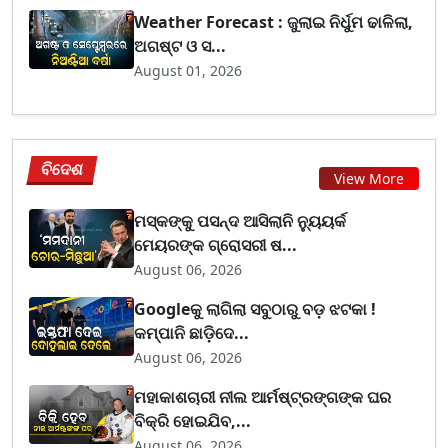
Weather Forecast : ଜୁଲାଇ ନିର୍ଧୁମ ଢାଳିଲା,
ଅଗଷ୍ଟ ଓ ସ...
August 01, 2026
ବିଦେଶ
View More
ମସ୍କଙ୍କୁ ପସନ୍ଦ ଆସିଲାନି ନ୍ୟୁୟର୍କ
ମେୟରଙ୍କ ଗ୍ରୋସରୀ ଷ...
August 06, 2026
Googleକୁ ଲାଗିଲା ସବୁଠାରୁ ବଡ଼ ଝଟକା !
କମ୍ପାନି ଛାଡ଼ିଦେ...
August 06, 2026
ମହାକାଶଚାରୀ ନୀଲ ଆର୍ମଷ୍ଟ୍ରଙ୍ଗଙ୍କ ଘର
ବିକ୍ରି ହୋଇଯିବ,...
August 06, 2026