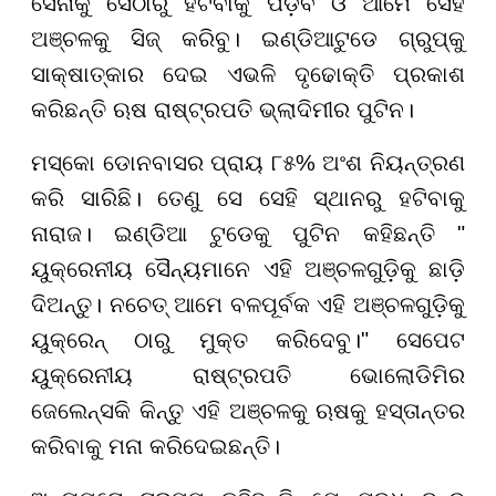
ସେନାକୁ ସେଠାରୁ ହଟିବାକୁ ପଡ଼ିବ ଓ ଆମେ ସେହି
ଅଞ୍ଚଳକୁ ସିଜ୍ କରିବୁ। ଇଣ୍ଡିଆଟୁଡେ ଗ୍ରୁପ୍କୁ
ସାକ୍ଷାତ୍କାର ଦେଇ ଏଭଳି ଦୃଢୋକ୍ତି ପ୍ରକାଶ
କରିଛନ୍ତି ଋଷ ରାଷ୍ଟ୍ରପତି ଭ୍ଲାଦିମୀର ପୁଟିନ।
ମସ୍କୋ ଡୋନବାସର ପ୍ରାୟ ୮୫% ଅଂଶ ନିୟନ୍ତ୍ରଣ
କରି ସାରିଛି। ତେଣୁ ସେ ସେହି ସ୍ଥାନରୁ ହଟିବାକୁ
ନାରାଜ। ଇଣ୍ଡିଆ ଟୁଡେକୁ ପୁଟିନ କହିଛନ୍ତି "
ୟୁକ୍ରେନୀୟ ସୈନ୍ୟମାନେ ଏହି ଅଞ୍ଚଳଗୁଡ଼ିକୁ ଛାଡ଼ି
ଦିଅନ୍ତୁ। ନଚେତ୍ ଆମେ ବଳପୂର୍ବକ ଏହି ଅଞ୍ଚଳଗୁଡ଼ିକୁ
ୟୁକ୍ରେନ୍ ଠାରୁ ମୁକ୍ତ କରିଦେବୁ।" ସେପେଟ
ୟୁକ୍ରେନୀୟ ରାଷ୍ଟ୍ରପତି ଭୋଲୋଡିମିର
ଜେଲେନ୍ସକି କିନ୍ତୁ ଏହି ଅଞ୍ଚଳକୁ ଋଷକୁ ହସ୍ତାନ୍ତର
କରିବାକୁ ମନା କରିଦେଇଛନ୍ତି।