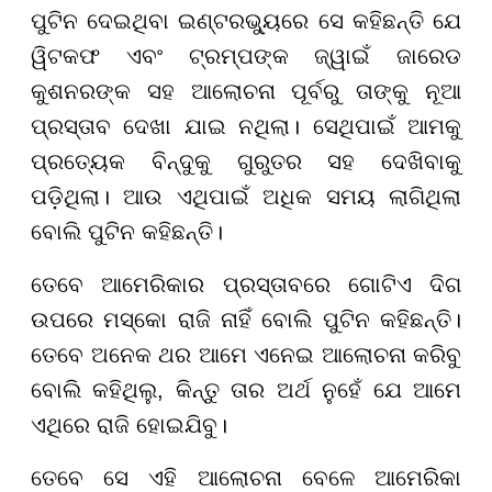
ପୁଟିନ ଦେଇଥିବା ଇଣ୍ଟରଭ୍ୟୁରେ ସେ କହିଛନ୍ତି ଯେ
ୱିଟକଫ ଏବଂ ଟ୍ରମ୍ପଙ୍କ ଜ୍ୱାଇଁ ଜାରେଡ
କୁଶନରଙ୍କ ସହ ଆଲୋଚନା ପୂର୍ବରୁ ତାଙ୍କୁ ନୂଆ
ପ୍ରସ୍ତାବ ଦେଖା ଯାଇ ନଥିଲା। ସେଥିପାଇଁ ଆମକୁ
ପ୍ରତ୍ୟେକ ବିନ୍ଦୁକୁ ଗୁରୁତର ସହ ଦେଖିବାକୁ
ପଡ଼ିଥିଲା। ଆଉ ଏଥିପାଇଁ ଅଧିକ ସମୟ ଲାଗିଥିଲା
ବୋଲି ପୁଟିନ କହିଛନ୍ତି।
ତେବେ ଆମେରିକାର ପ୍ରସ୍ତାବରେ ଗୋଟିଏ ଦିଗ
ଉପରେ ମସ୍କୋ ରାଜି ନାହିଁ ବୋଲି ପୁଟିନ କହିଛନ୍ତି।
ତେବେ ଅନେକ ଥର ଆମେ ଏନେଇ ଆଲୋଚନା କରିବୁ
ବୋଲି କହିଥିଲୁ, କିନ୍ତୁ ତାର ଅର୍ଥ ନୁହେଁ ଯେ ଆମେ
ଏଥିରେ ରାଜି ହୋଇଯିବୁ।
ତେବେ ସେ ଏହି ଆଲୋଚନା ବେଳେ ଆମେରିକା