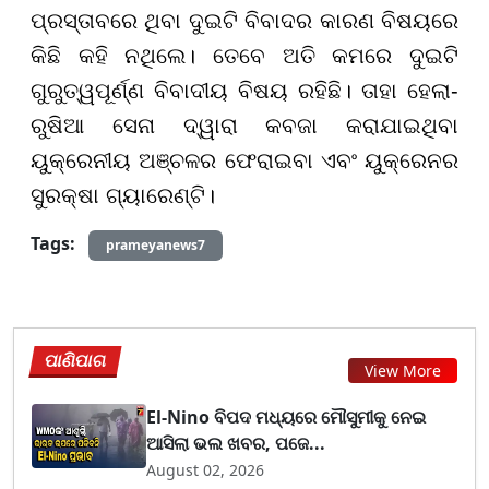
ପ୍ରସ୍ତାବରେ ଥିବା ଦୁଇଟି ବିବାଦର କାରଣ ବିଷୟରେ
କିଛି କହି ନଥିଲେ। ତେବେ ଅତି କମରେ ଦୁଇଟି
ଗୁରୁତ୍ୱପୂର୍ଣ୍ଣ ବିବାଦୀୟ ବିଷୟ ରହିଛି। ତାହା ହେଲା-
ରୁଷିଆ ସେନା ଦ୍ୱାରା କବଜା କରାଯାଇଥିବା
ୟୁକ୍ରେନୀୟ ଅଞ୍ଚଳର ଫେରାଇବା ଏବଂ ୟୁକ୍ରେନର
ସୁରକ୍ଷା ଗ୍ୟାରେଣ୍ଟି।
Tags:
prameyanews7
ପାଣିପାଗ
View More
El-Nino ବିପଦ ମଧ୍ୟରେ ମୌସୁମୀକୁ ନେଇ
ଆସିଲା ଭଲ ଖବର, ପଜେ...
August 02, 2026