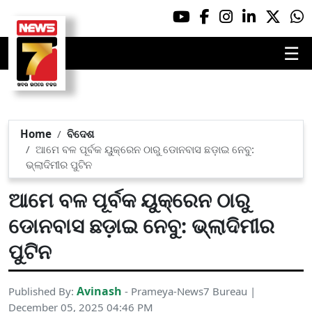
☰
Home
ବିଦେଶ
ଆମେ ବଳ ପୂର୍ବକ ୟୁକ୍ରେନ ଠାରୁ ଡୋନବାସ ଛଡ଼ାଇ ନେବୁ:
ଭ୍ଲାଦିମୀର ପୁଟିନ
ଆମେ ବଳ ପୂର୍ବକ ୟୁକ୍ରେନ ଠାରୁ
ଡୋନବାସ ଛଡ଼ାଇ ନେବୁ: ଭ୍ଲାଦିମୀର
ପୁଟିନ
Avinash
Published By:
- Prameya-News7 Bureau |
December 05, 2025 04:46 PM