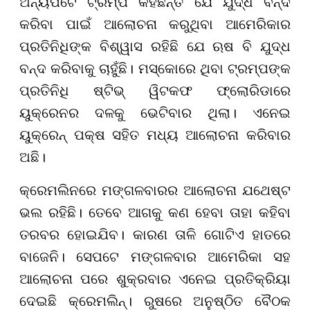
ଅନ୍ୟପଟେ ଟ୍ରମ୍ପ କହିଛନ୍ତି ଯେ ଯୁଦ୍ଧ ବନ୍ଦ
କରିବା ପାଇଁ ଆଲୋଚନା କରୁଥିବା ଆମେରିକାର
ପ୍ରତିନିଧିଙ୍କ ବିଶ୍ୱାସ ରହିଛି ଯେ ଋଷ ବି ଯୁଦ୍ଧ
ବନ୍ଦ କରିବାକୁ ଚାହୁଁଛି। ମସ୍କୋରେ ଥିବା ଟ୍ରମ୍ପଙ୍କ
ପ୍ରତିନିଧି ଷ୍ଟିଭ୍ ୱିଟକଫ ଫ୍ଲୋରିଡାରେ
ୟୁକ୍ରେନର ଦଳକୁ ଭେଟିବାର ଥିଲା। ଏନେଇ
ୟୁକ୍ରେନ୍ ପକ୍ଷ ସହିତ ମଧ୍ୟ ଆଲୋଚନା କରିବାର
ଅଛି।
କ୍ରେମଲିନରେ ମଙ୍ଗଳବାରର ଆଲୋଚନା ଯଥେଷ୍ଟ
ଭଲ ରହିଛି। ତେବେ ଆଗକୁ କଣ ହେବା ତାହା କହିବା
ତରବର ହୋଇଯିବ। କାରଣ ତାଳି ଗୋଟିଏ ହାତରେ
ବାଜେନି। ସେପଟେ ମଙ୍ଗଳବାର ଆମେରିକା ସହ
ଆଲୋଚନା ପରେ ଶୁକ୍ରବାର ଏନେଇ ପ୍ରତିକ୍ରିୟା
ଦେଇଛି କ୍ରେମଲିନ୍। ରୁଷରେ ଅନୁଷ୍ଠିତ ବୈଠକ