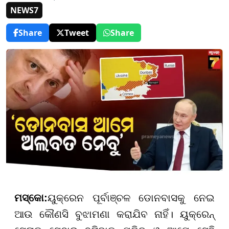
NEWS7
Share
Tweet
Share
ମସ୍କୋ
:
ୟୁକ୍ରେନ ପୂର୍ବାଞ୍ଚଳ ଡୋନବାସକୁ ନେଇ
ଆଉ କୌଣସି ବୁଝାମଣା କରାଯିବ ନାହିଁ। ୟୁକ୍ରେନ୍