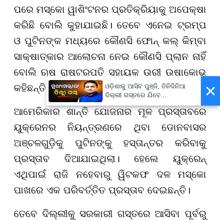
ପରେ ମସ୍କୋ ୱାଶିଂଟନର ପ୍ରତିକ୍ରିୟାକୁ ଅପେକ୍ଷା
କରିଛି ବୋଲି କୁହାଯାଇଛି। ତେବେ ଏନେଇ ଟ୍ରମ୍ପ
ଓ ପୁଟିନଙ୍କ ମଧ୍ୟରେ କୌଣସି ଫୋନ୍ କଲ୍ କିମ୍ବା
ସାକ୍ଷାତ୍କାର ଆଲୋଚନା ନେଇ କୌଣସି ପ୍ଲାନ ନାହିଁ
ବୋଲି ଋଷ ରାଷ୍ଟ୍ରପତି ସହାୟକ ଉରୀ ଉଷାକୋଭ
×
କହିଛନ୍ତି।
ଓଡ଼ିଶାକୁ ଆସିବ ପୁଞ୍ଜି, ତିନିଦିନିଆ
ଦିଲ୍ଲୀ ଗସ୍ତରେ ଯିବେ
ମୁଖ୍ୟମନ୍ତ୍ରୀ ମୋହନ ମାଝୀ
ଆମେରିକାର ଶାନ୍ତି ଯୋଜନାର ମୂଳ ପ୍ରସ୍ତାବରେ
ୟୁକ୍ରେନର ନିୟନ୍ତ୍ରଣରେ ଥିବା ଡୋନବାସର
ଅଞ୍ଚଳଗୁଡ଼ିକୁ ପୁଟିନଙ୍କୁ ହସ୍ତାନ୍ତର କରିବାକୁ
ପ୍ରସ୍ତାବ ଦିଆଯାଇଥିଲା। ହେଲେ ୟୁକ୍ରେନ୍
ଏଥିପାଇଁ ରାଜି ନହେବାରୁ ୱିଟକଫ ଦଳ ମସ୍କୋ
ପାଖରେ ଏକ ପରିବର୍ତ୍ତିତ ପ୍ରସ୍ତାବ ଦେଇଛନ୍ତି।
ତେବେ ଦିଲ୍ଲୀକୁ ସରକାରୀ ଗସ୍ତରେ ଆସିବା ପୂର୍ବରୁ