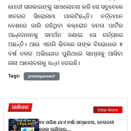
ମୋଦୀ ସରକାରଙ୍କୁ ସମାଲୋଚନା କରି ସେ ସବୁବେଳେ
ଖବରର ସିରୋନାମା ପାଲଟିଛନ୍ତି। ବର୍ତ୍ତମାନ
ଦେଶରେ ଜାରି ରହିଥିବା କକ୍ରୋଚ ଜନତା ପାର୍ଟିର
ଆନ୍ଦୋଳନକୁ ସମର୍ଥନ ଜଣାଇ ସେ ଚର୍ଚ୍ଚାରେ
ଅଛନ୍ତି। ଆଉ ଏହାରି ଭିତରେ ତାଙ୍କ ବିରୋଧରେ ୫
ବର୍ଷ ତଳର ଅଭିଯୋଗ ପୁଣିଥରେ ସାମ୍ନାକୁ ଆସିବା
ନାନା ଆଲୋଚନାକୁ ଜନ୍ମ ଦେଇଛି।
Tags:
prameyanews7
ପାଣିପାଗ
View More
୧୪ ତାରିଖ ଯାଏ ବର୍ଷା ସମ୍ଭାବନା, ଚେତାବନୀ
ଦେଲା ପାଣିପାଗ...