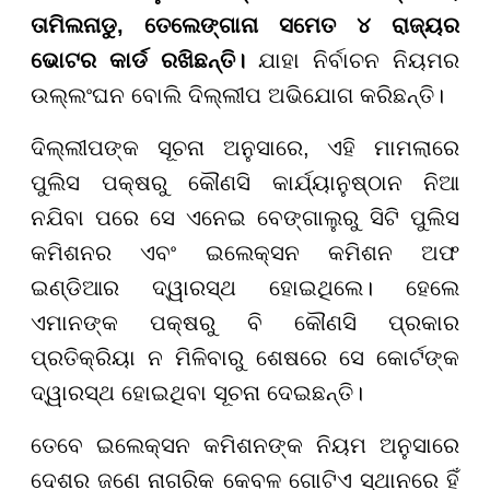
ତାମିଲନାଡୁ, ତେଲେଙ୍ଗାନା ସମେତ ୪ ରାଜ୍ୟର
ଭୋଟର କାର୍ଡ ରଖିଛନ୍ତି।
ଯାହା ନିର୍ବାଚନ ନିୟମର
ଉଲ୍ଲଂଘନ ବୋଲି ଦିଲ୍ଲୀପ ଅଭିଯୋଗ କରିଛନ୍ତି।
ଦିଲ୍ଲୀପଙ୍କ ସୂଚନା ଅନୁସାରେ, ଏହି ମାମଲାରେ
ପୁଲିସ ପକ୍ଷରୁ କୌଣସି କାର୍ଯ୍ୟାନୁଷ୍ଠାନ ନିଆ
ନଯିବା ପରେ ସେ ଏନେଇ ବେଙ୍ଗାଲୁରୁ ସିଟି ପୁଲିସ
କମିଶନର ଏବଂ ଇଲେକ୍ସନ କମିଶନ ଅଫ
ଇଣ୍ଡିଆର ଦ୍ୱାରସ୍ଥ ହୋଇଥିଲେ। ହେଲେ
ଏମାନଙ୍କ ପକ୍ଷରୁ ବି କୌଣସି ପ୍ରକାର
ପ୍ରତିକ୍ରିୟା ନ ମିଳିବାରୁ ଶେଷରେ ସେ କୋର୍ଟଙ୍କ
ଦ୍ୱାରସ୍ଥ ହୋଇଥିବା ସୂଚନା ଦେଇଛନ୍ତି।
ତେବେ ଇଲେକ୍ସନ କମିଶନଙ୍କ ନିୟମ ଅନୁସାରେ
ଦେଶର ଜଣେ ନାଗରିକ କେବଳ ଗୋଟିଏ ସ୍ଥାନରେ ହିଁ