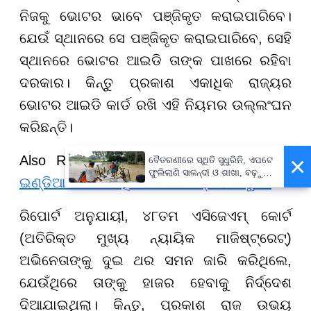
ନିଜକୁ ଭୋଟର ଭାବେ ପଞ୍ଜିକୃତ କରାଇପାରିବେ।
ଯେଉଁ ସ୍ଥାନରେ ସେ ପଞ୍ଜିକୃତ କରାଇପାରିବେ, ସେହି
ସ୍ଥାନରେ ଭୋଟର ଆଇଡି ତାଙ୍କ ପାଖରେ ରହିବା
ଦରକାର। କିନ୍ତୁ ପ୍ରକାଶ ଏକାଧିକ ରାଜ୍ୟର
ଭୋଟର ଆଇଡି କାର୍ଡ ରଖି ଏହି ନିୟମର ଉଲ୍ଲଂଘନ
କରିଛନ୍ତି।
×
Also Read-
ଏହି କାରଣ ପାଇଁ 'ମାଷ୍ଟରସେଫ୍
ବୈତରଣୀରେ ସ୍ଥିତି ସୁଧୁରିନି, ଏପଟେ
ଫୁଲିଲାଣି ସାଳନ୍ଦୀ ଓ ଶାଖା, ବଢ଼ୁଛି
ଇଣ୍ଡିଆ' ସୋ' ଛାଡିଥିଲେ ସେଫ ସଞ୍ଜୀବ କପୁର !
ବନ୍ୟା ଭୟ
ରିପୋର୍ଟ ଅନୁଯାୟୀ, ୪୮ତମ ଏସିଜେଏମ୍ କୋର୍ଟ
(ଅତିରିକ୍ତ ମୁଖ୍ୟ ନ୍ୟାୟିକ ମାଜିଷ୍ଟ୍ରେଟ୍)
ଅଭିନେତାଙ୍କୁ ଦୁଇ ଥର ସମନ ଜାରି କରିଥିଲେ,
ଯେଉଁଥିରେ ତାଙ୍କୁ ହାଜର ହେବାକୁ ନିର୍ଦ୍ଦେଶ
ଦିଆଯାଇଥିଲା। କିନ୍ତୁ, ପ୍ରକାଶ ରାଜ ଉଭୟ