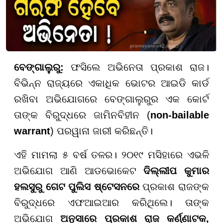
ବେଙ୍ଗାଲୁରୁ:
ଫସିଲେ ଅଭିନେତା ପ୍ରକାଶ ରାଜ।
ବିଭିନ୍ନ ରାଜ୍ୟରେ ଏକାଧିକ ଭୋଟର ଆଇଡି କାର୍ଡ
ରଖିବା ଅଭିଯୋଗରେ ବେଙ୍ଗାଲୁରୁର ଏକ କୋର୍ଟ
ତାଙ୍କ ବିରୁଦ୍ଧରେ ଜାମିନବିହୀନ (
non-bailable
warrant
) ପରୱାନା ଜାରୀ କରିଛନ୍ତି।
ଏହି ମାମଲା ୫ ବର୍ଷ ତଳର। ୨୦୧୯ ମସିହାରେ ଏଭଳି
ଅଭିଯୋଗ ଆଣି ଆଡଭୋକେଟ
ଦିଲ୍ଲୀପ କୁମାର
ହଲସୁରୁ ଗେଟ ପୁଲିସ ଷ୍ଟେସନରେ
ପ୍ରକାଶ ରାଜଙ୍କ
ବିରୁଦ୍ଧରେ ଏଫଆଇଆର କରିଥିଲେ। ତାଙ୍କ
ଅଭିଯୋଗ
ଅନୁସାରେ ପ୍ରକାଶ ରାଜ କର୍ଣ୍ଣାଟକ,