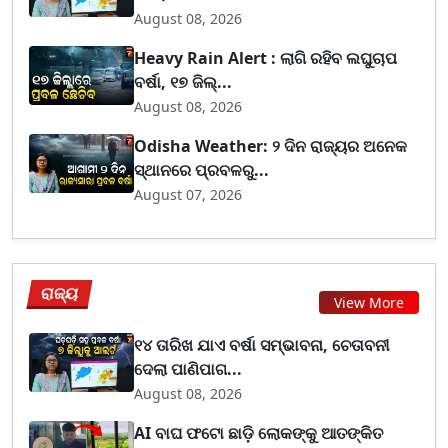
August 08, 2026
Heavy Rain Alert : ଲାଗି ରହିବ ଲଘୁଚାପ
ବର୍ଷା, ୧୭ ଜିଲ୍...
August 08, 2026
Odisha Weather: ୨ ଦିନ ରାଜ୍ୟର ଅନେକ
ସ୍ଥାନରେ ପ୍ରବଳରୁ...
August 07, 2026
ରାଜ୍ୟ
View More
୧୪ ତାରିଖ ଯାଏ ବର୍ଷା ସମ୍ଭାବନା, ଚେତାବନୀ
ଦେଲା ପାଣିପାଗ...
August 08, 2026
AI ବାଘ ଫଟୋ ଛାଡ଼ି ଲୋକଙ୍କୁ ଆତଙ୍କିତ