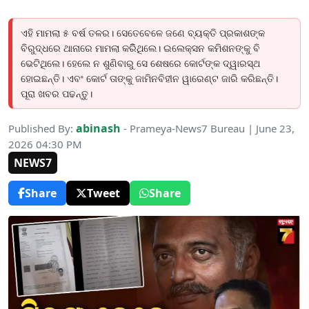
ଏହି ମାମଲା ୫ ବର୍ଷ ତଳର। ସେତେବେଳେ ଜଣେ ବ୍ୟକ୍ତି ପ୍ରକାଶଙ୍କ
ବିରୁଦ୍ଧରେ ଥାନାରେ ମାମଲା କରିିଥିଲେ। ଇଲେକ୍ସନ କମିଶନଙ୍କୁ ବି
ଭେଟିଥିଲେ। ହେଲେ ନ ଶୁଣିବାରୁ ସେ ଶେଷରେ କୋର୍ଟଙ୍କ ଦ୍ୱାରସ୍ଥ
ହୋଇଛନ୍ତି। ଏବଂ କୋର୍ଟ ତାଙ୍କୁ ଜାମିନବିହୀନ ୱାରେଣ୍ଟ ଜାରି କରିଛନ୍ତି।
ପୂରା ଖବର ପଢନ୍ତୁ।
abinash
Published By:
- Prameya-News7 Bureau | June 23,
2026 04:30 PM
NEWS7
Share
Tweet
Share