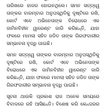
ତାରିଖରେ ହାଜର ହୋଇନଥିଲେ। ସମନ ସତ୍ତ୍ୱେ
ତାଙ୍କର ବାରମ୍ବାର ଅନୁପସ୍ଥିତିକୁ ଦୃଷ୍ଟିରେ ରଖି,
କୋର୍ଟ ଏବେ ଅଭିନେତାଙ୍କ ବିରୋଧରେ ଏକ
ଜାମିନବିହୀନ ୱାରେଣ୍ଟ ଜାରି କରିଛନ୍ତି, ଯାହା
ଫଳରେ ମାମଲା ସହିତ ଜଡିତ ତାଙ୍କ ଗିରଫଦାରୀର
ସମ୍ଭାବନା ବୃଦ୍ଧି ପାଇଛି।
ସମନ ସତ୍ତ୍ୱେ ତାଙ୍କର ବାରମ୍ବାର ଅନୁପସ୍ଥିତିକୁ
ଦୃଷ୍ଟିରେ ରଖି, କୋର୍ଟ ଏବେ ଅଭିନେତାଙ୍କ
ବିରୋଧରେ ଏକ ଜାମିନବିହୀନ ୱାରେଣ୍ଟ ଜାରି
କରିଛନ୍ତି, ଯାହା ଫଳରେ ମାମଲା ସହିତ ଜଡିତ ତାଙ୍କ
ଗିରଫଦାରୀର ସମ୍ଭାବନା ବୃଦ୍ଧି ପାଇଛି।
ସୂଚନା ଥାଉକି ପ୍ରକାଶ ରାଜ ଅନେକ ସମୟରେ
ବିବାଦରେ ରହି ଆସିଛନ୍ତି। ବିଶେଷ କରି କେନ୍ଦ୍ରର