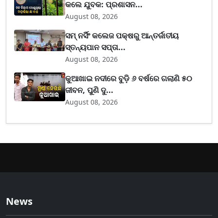
କଲେ ଯୁବକ: ପ୍ରଶାସନ...
August 08, 2026
ସମ୍ ନର୍ସିଂ କଲେଜ ପକ୍ଷରୁ ଆନ୍ତର୍ଜାତୀୟ
ସ୍ତନ୍ୟପାନ ସପ୍ତା...
August 08, 2026
କୁଆଖାଇ ନଦୀରେ ବୁଡ଼ି ୬ ବର୍ଷରେ ଗଲାଣି ୫୦
ଜୀବନ, ପୁଣି ଦୁ...
August 08, 2026
News