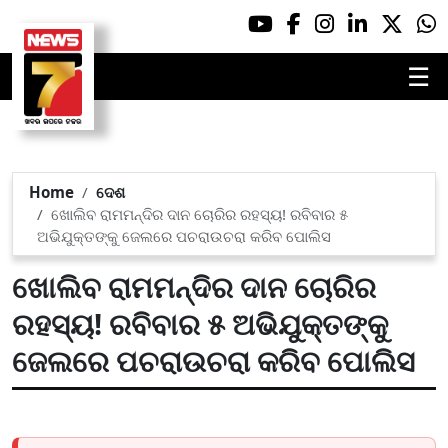
☰
Home
ଦେଶ
ଖୋଲିବ ରାମମନ୍ଦିର ଦାନ ଚୋରିର ରହସ୍ୟ! ରବିବାର ୫
ଅଭିଯୁକ୍ତଙ୍କୁ ଜେଲରେ ପଚରାଉଚରା କରିବ ପୋଲିସ
ଖୋଲିବ ରାମମନ୍ଦିର ଦାନ ଚୋରିର
ରହସ୍ୟ! ରବିବାର ୫ ଅଭିଯୁକ୍ତଙ୍କୁ
ଜେଲରେ ପଚରାଉଚରା କରିବ ପୋଲିସ