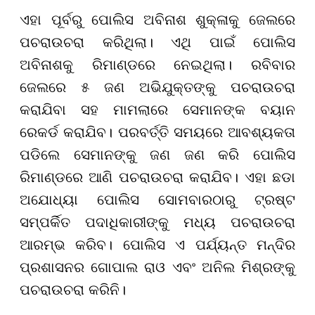
ଏହା ପୂର୍ବରୁ ପୋଲିସ ଅବିନାଶ ଶୁକ୍ଳାକୁ ଜେଲରେ
ପଚରାଉଚରା କରିଥିଲା। ଏଥି ପାଇଁ ପୋଲିସ
ଅବିନାଶକୁ ରିମାଣ୍ଡରେ ନେଇଥିଲା। ରବିବାର
ଜେଲରେ ୫ ଜଣ ଅଭିଯୁକ୍ତଙ୍କୁ ପଚରାଉଚରା
କରାଯିବା ସହ ମାମଲାରେ ସେମାନଙ୍କ ବୟାନ
ରେକର୍ଡ କରାଯିବ। ପରବର୍ତ୍ତି ସମୟରେ ଆବଶ୍ୟକତା
ପଡିଲେ ସେମାନଙ୍କୁ ଜଣ ଜଣ କରି ପୋଲିସ
ରିମାଣ୍ଡରେ ଆଣି ପଚରାଉଚରା କରାଯିବ। ଏହା ଛଡା
ଅଯୋଧ୍ୟା ପୋଲିସ ସୋମବାରଠାରୁ ଟ୍ରଷ୍ଟ
ସମ୍ପର୍କିତ ପଦାଧିକାରୀଙ୍କୁ ମଧ୍ୟ ପଚରାଉଚରା
ଆରମ୍ଭ କରିବ। ପୋଲିସ ଏ ପର୍ଯ୍ୟନ୍ତ ମନ୍ଦିର
ପ୍ରଶାସନର ଗୋପାଲ ରାଓ ଏବଂ ଅନିଲ ମିଶ୍ରଙ୍କୁ
ପଚରାଉଚରା କରିନି।