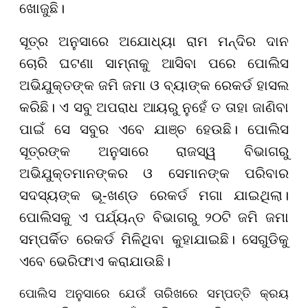
ଖୋଜୁଛି।
ସୂତ୍ର ଅନୁସାରେ ଅଯୋଧ୍ୟା ରାମ ମନ୍ଦିର ଦାନ
ଚୋରି ଘଟଣା ସାମ୍ନାକୁ ଆସିବା ପରେ ପୋଲିସ
ଅଭିଯୁକ୍ତଙ୍କ ଜମି ଜମା ଓ ବ୍ୟାଙ୍କ ରେକର୍ଡ ହାସଲ
କରିଛି। ଏ ସବୁ ଅପରାଧ ଆୟରୁ ନୁହେଁ ତ ତାହା ଜାଣିବା
ପାଇଁ ସେ ସବୁର ଏବେ ଯାଞ୍ଚ ହେଉଛି। ପୋଲିସ
ସୂତ୍ରଙ୍କ ଅନୁସାରେ ରାଜସ୍ୱ ବିଭାଗରୁ
ଅଭିଯୁକ୍ତମାନଙ୍କର ଓ ସେମାନଙ୍କ ପରିବାର
ସଦସ୍ୟଙ୍କ ଭୂ-ଖଣ୍ଡ ରେକର୍ଡ ମଗା ଯାଇଥିଲା।
ପୋଲିସକୁ ଏ ପର୍ଯ୍ୟନ୍ତ ବିଭାଗରୁ ୨୦ଟି ଜମି ଜମା
ସମ୍ପର୍କିତ ରେକର୍ଡ ମିଳିଥିବା କୁହାଯାଇଛି। ସେଗୁଡିକୁ
ଏବେ ଭେରିଫାଏ କରାଯାଉଛି।
ପୋଲିସ ଅନୁସାରେ ଯେଉଁ ତାରିଖରେ ସମ୍ପତ୍ତି କ୍ରୟ