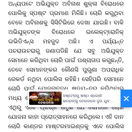
ଅନ୍ୟପଟେ ଅଭିଯୁକ୍ତ ଅବିନାଶ ଶୁକ୍ଳା ବିରୋଧରେ
ପୋଲିକୁ ସ୍ପଷ୍ଟ ପ୍ରମାଣ ମିଳିଛି। ଚୋରି କରୁଥିବା
ବେଳେ ଅବିନାଶକୁ ସିସିଟିଭିରେ ଦେଖା ଯାଇଛି। ବାକି
ଅଭିଯୁକ୍ତଙ୍କ ବିରୋଧରେ ଇଲେକ୍ଟ୍ରୋନିକ୍
ଇଭିଡିଏନ୍ସ ମହଜୁଦ ଅଛି। ଏ ପର୍ଯ୍ୟନ୍ତ
ପଚରାଉଚରାରୁ ଜଣାପଡିଛି ଯେ ସବୁ ଅଭିଯୁକ୍ତ
ସେମାନେ କରିଥିବା ଚୋରି ପାଇଁ ପଶ୍ଚାତାପ କରୁଛନ୍ତି,
ତେବେ ସେମାନଙ୍କର କୌଣସି ପୁରୁଣା ଅପରାଧିକ
ରେକର୍ଡ ନଥିବା ପୋଲିସ କହିଛି। ସେହିପରି ସେମାନେ
ଚୋରି ପାଇଁ ଯୋଜନାବଦ୍ଧ ଷଡ଼ଯନ୍ତ୍ର କରିଥିବାର
×
ହଷ୍ଟେଲରୁ ଷଷ୍ଠ ଶ୍ରେଣୀ
ମଧ୍ୟ ପୋଲିସ ନିକଟରେ କୌଣସି ପ୍ରମାଣ ନାହିଁ।
ଛାତ୍ରଙ୍କୁ ନେଇଗଲେ ଦୁଇ ଯୁବକ,
ଏଥିରୁ ଏବେ ପ୍ରଶ୍ନ ଉଠୁଛି ଯେ ସେମାନେ ଚୋରି
ପୁଅକୁ ଖୋଜି ଆଣିବାକୁ ମାଆଙ୍କ
ନିବେଦନ
ଯୋଜନା କାହା ପ୍ରୋତ୍ସାହନରେ କରିଥିଲେ। ଏହି ଦାନ
ଚୋରି କାଣ୍ଡର ମାଷ୍ଟରମାଇଣ୍ଡକୁ ଏବେ ପୋଲିସ