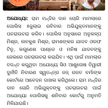
ଅଯୋଧ୍ୟା:
ରାମ ମନ୍ଦିର ଦାନ ଚୋରି ମାମଲାରେ
ପୋଲିସ ୫ଜୁଲାଇ ରବିବାର ଅଭିଯୁକ୍ତମାନଙ୍କୁ
ପଚରାଉଚରା କରିବ। ପୋଲିସ ଅନୁସାରେ ଅନୁକଳ୍ପ
ମିଶ୍ର, ଲବକୁଶ ମିଶ୍ର, ରାମଶଙ୍କର ଯାଦବ ଓରଫ
ଟିନୁ, କରୁଣେଶ ପାଣ୍ଡେ ଓ ମନିଷ ଯାଦବଙ୍କୁ
ଜେଲରେ ପଚରାଉଚରା କରାଯିବ। ଏଥି ପାଇଁ ମାମଲାର
ତଦନ୍ତ କରୁଥିବା ଅଯୋଧ୍ୟ ସିଓ ଆଶୁତୋଷ ତିୱାରୀ
ଦୁର୍ନୀତି ନିବାରଣ ସ୍ୱତନ୍ତ୍ର ଜଜ୍ ରଜତ ବର୍ମାଙ୍କ
କୋର୍ଟରେ ଆବେଦନ ଦାଖଲ କରିଥିଲେ। ରାମ ମନ୍ଦିର
ଦାନ ଚୋରି ଅଭିଯୁକ୍ତଙ୍କୁ ପଚରାଉଚରା ପାଇଁ
ଅଯୋଧ୍ୟା ପୋଲିସକୁ ଶନିବାର କୋର୍ଟରୁ ଅନୁମତି
ମିଳିଯାଇଛି।