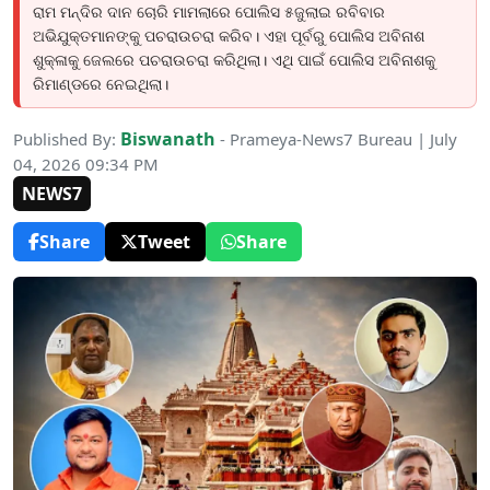
ରାମ ମନ୍ଦିର ଦାନ ଚୋରି ମାମଲାରେ ପୋଲିସ ୫ଜୁଲାଇ ରବିବାର
ଅଭିଯୁକ୍ତମାନଙ୍କୁ ପଚରାଉଚରା କରିବ। ଏହା ପୂର୍ବରୁ ପୋଲିସ ଅବିନାଶ
ଶୁକ୍ଳାକୁ ଜେଲରେ ପଚରାଉଚରା କରିଥିଲା। ଏଥି ପାଇଁ ପୋଲିସ ଅବିନାଶକୁ
ରିମାଣ୍ଡରେ ନେଇଥିଲା।
Biswanath
Published By:
- Prameya-News7 Bureau | July
04, 2026 09:34 PM
NEWS7
Share
Tweet
Share