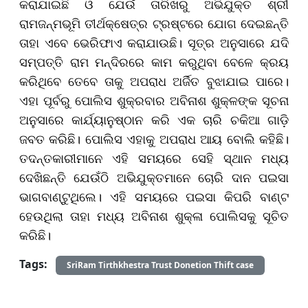
କରାଯାଇଛି ଓ ଯେଉଁ ତାରିଖରୁ ଅଭିଯୁକ୍ତ ଶ୍ରୀ
ରାମଜନ୍ମଭୂମି ତୀର୍ଥକ୍ଷେତ୍ର ଟ୍ରଷ୍ଟରେ ଯୋଗ ଦେଇଛନ୍ତି
ତାହା ଏବେ ଭେରିଫାଏ କରାଯାଉଛି। ସୂତ୍ର ଅନୁସାରେ ଯଦି
ସମ୍ପତ୍ତି ରାମ ମନ୍ଦିରରେ କାମ କରୁଥିବା ବେଳେ କ୍ରୟ
କରିଥିବେ ତେବେ ତାକୁ ଅପରାଧ ଅର୍ଜିତ ବୁଝାଯାଇ ପାରେ।
ଏହା ପୂର୍ବରୁ ପୋଲିସ ଶୁକ୍ରବାର ଅବିନାଶ ଶୁକ୍ଳଙ୍କ ସୂଚନା
ଅନୁସାରେ କାର୍ଯ୍ୟାନୁଷ୍ଠାନ କରି ଏକ ଚାରି ଚକିଆ ଗାଡ଼ି
ଜବତ କରିଛି। ପୋଲିସ ଏହାକୁ ଅପରାଧ ଆୟ ବୋଲି କହିଛି।
ତଦନ୍ତକାରୀମାନେ ଏହି ସମୟରେ ସେହି ସ୍ଥାନ ମଧ୍ୟ
ଦେଖିଛନ୍ତି ଯେଉଁଠି ଅଭିଯୁକ୍ତମାନେ ଚୋରି ଦାନ ପଇସା
ଭାଗବାଣ୍ଟୁଥିଲେ। ଏହି ସମୟରେ ପଇସା କିପରି ବାଣ୍ଟ
ହେଉଥିଲା ତାହା ମଧ୍ୟ ଅବିନାଶ ଶୁକ୍ଳା ପୋଲିସକୁ ସୂଚିତ
କରିଛି।
Tags:
SriRam Tirthkhestra Trust Donetion Thift case