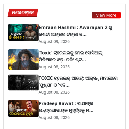
ମନୋରଞ୍ଜନ
View More
Emraan Hashmi : Awarapan-2 ରୁ
ମୋଟା ଅଙ୍କର ଟଙ୍କା ନ...
August 09, 2026
'Toxic' ଟ୍ରେଲରକୁ ନେଇ ସୋସିଆଲ୍
ମିଡିଆରେ ଝଡ଼: ରକିଂ ଷ୍ଟ...
August 08, 2026
TOXIC ଟ୍ରେଲର୍ ଆଉଟ୍: ଆକ୍ସନ୍ ମାମଲାରେ
'ପୁଷ୍ପା' ଓ 'ଏନି...
August 08, 2026
Pradeep Rawat : ବାପାଙ୍କ
ଯନ୍ତ୍ରଣାଦାୟକ ମୁହୂର୍ତ୍ତକୁ ମ...
August 08, 2026