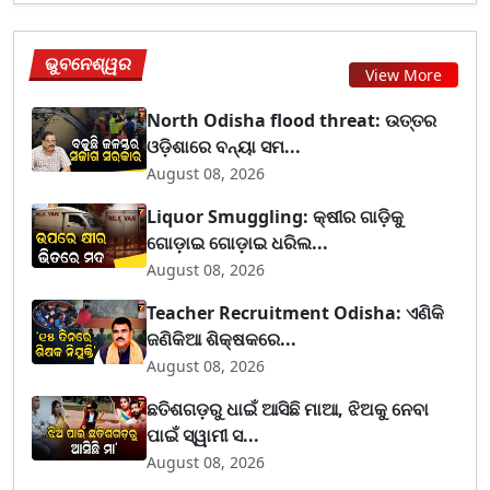
ଭୁବନେଶ୍ୱର
View More
North Odisha flood threat: ଉତ୍ତର
ଓଡ଼ିଶାରେ ବନ୍ୟା ସମ...
August 08, 2026
Liquor Smuggling: କ୍ଷୀର ଗାଡ଼ିକୁ
ଗୋଡ଼ାଇ ଗୋଡ଼ାଇ ଧରିଲ...
August 08, 2026
Teacher Recruitment Odisha: ଏଣିକି
ଜଣିକିଆ ଶିକ୍ଷକରେ...
August 08, 2026
ଛତିଶଗଡ଼ରୁ ଧାଇଁ ଆସିଛି ମାଆ, ଝିଅକୁ ନେବା
ପାଇଁ ସ୍ୱାମୀ ସ...
August 08, 2026