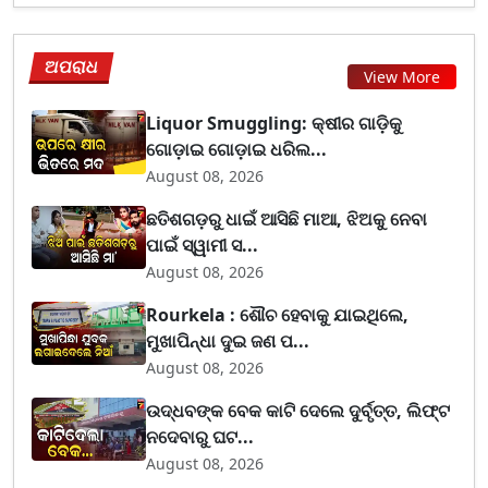
ଅପରାଧ
View More
Liquor Smuggling: କ୍ଷୀର ଗାଡ଼ିକୁ
ଗୋଡ଼ାଇ ଗୋଡ଼ାଇ ଧରିଲ...
August 08, 2026
ଛତିଶଗଡ଼ରୁ ଧାଇଁ ଆସିଛି ମାଆ, ଝିଅକୁ ନେବା
ପାଇଁ ସ୍ୱାମୀ ସ...
August 08, 2026
Rourkela : ଶୌଚ ହେବାକୁ ଯାଇଥିଲେ,
ମୁଖାପିନ୍ଧା ଦୁଇ ଜଣ ପ...
August 08, 2026
ଉଦ୍ଧବଙ୍କ ବେକ କାଟି ଦେଲେ ଦୁର୍ବୃତ୍ତ, ଲିଫ୍ଟ
ନଦେବାରୁ ଘଟ...
August 08, 2026