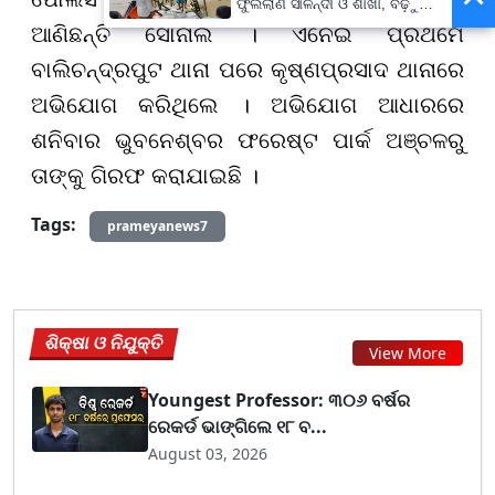
ଫୁଲିଲାଣି ସାଳନ୍ଦୀ ଓ ଶାଖା, ବଢ଼ୁଛି
ବନ୍ୟା ଭୟ
ଆଣିଛନ୍ତି ସୋନାଲି । ଏନେଇ ପ୍ରଥମେ
ବାଲିଚନ୍ଦ୍ରପୁଟ ଥାନା ପରେ କୃଷ୍ଣପ୍ରସାଦ ଥାନାରେ
ଅଭିଯୋଗ କରିଥିଲେ । ଅଭିଯୋଗ ଆଧାରରେ
ଶନିବାର ଭୁବନେଶ୍ବର ଫରେଷ୍ଟ ପାର୍କ ଅଞ୍ଚଳରୁ
ତାଙ୍କୁ ଗିରଫ କରାଯାଇଛି ।
Tags:
prameyanews7
ଶିକ୍ଷା ଓ ନିଯୁକ୍ତି
View More
Youngest Professor: ୩୦୬ ବର୍ଷର
ରେକର୍ଡ ଭାଙ୍ଗିଲେ ୧୮ ବ...
August 03, 2026