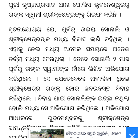
ପୁରୀ କୃଷ୍ଣପ୍ରସାଦ ଥାନା ପୋଲିସ ଭୁବନେଶ୍ୱରରୁ
ତାଙ୍କ ସ୍ୱାମୀ ଶ୍ରୀକ୍ଷେତ୍ରଙ୍କୁ ଗିରଫ କରିଛି ।
ସୂଚନାଯୋଗ୍ୟ ଯେ, ପୂର୍ବରୁ ଉଭୟ ସୋନାଲି ଓ
ଶ୍ରୀକ୍ଷେତ୍ରଙ୍କ ମଧ୍ୟ ବିବାଦ ଲାଗି ରହିଥିଲା ।
ଏହାକୁ ନେଇ ମଧ୍ୟ ଅନେକ ସମୟରେ ଅନେକ
ଚର୍ଚ୍ଚା ମଧ୍ୟ ହେଉଥିଲା । ତେବେ ସୋନାଲି ୨ ମାସ
ପୂର୍ବରୁ ତାଙ୍କ ସ୍ୱାମୀଙ୍କ ନାଁରେ ଲିଖିତ ଅଭିଯୋଗ
କରିଥିଲେ । ସେ ଯେତେବେଳେ ନାବାଳିକା ଥିଲେ
ଶ୍ରୀକ୍ଷେତ୍ର ତାଙ୍କୁ ଜୋର ଜବରଦସ୍ତ ବିବାହ
କରିଥିଲେ । ବିବାହ ପାଇଁ ସୋନାଲିଙ୍କ ଇଚ୍ଛା ନଥିଲା
ବୋଲି ମଧ୍ୟ ସେ ଅଭିଯୋଗ କରିଥିଲେ । ଅଭିଯୋଗ
ଆଧାରରେ ଭୁବନେଶ୍ବରରୁ ଶ୍ରୀକ୍ଷେତ୍ର
ସାମନ୍ତସିଂହାରକୁ ଗିରଫ କରିଛି କୃଷ୍ଣପ୍ରସାଦ ଥାନା
×
ବୈତରଣୀରେ ସ୍ଥିତି ସୁଧୁରିନି, ଏପଟେ
ପୋଲିସ । ସ୍ବାମୀଙ୍କ ନାଁରେ ସାଂଘାତିକ ଅଭିଯୋଗ