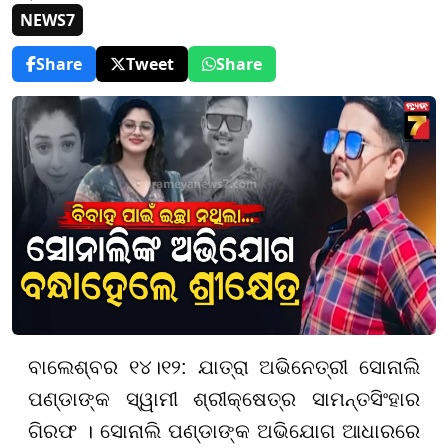
NEWS7
Share
Tweet
Share
ବାଲେଶ୍ବର ୧୪।୧୨: ଯାତ୍ରା ଅଭିନେତ୍ରୀ ସୋନାଲି
ପଣ୍ଡାଙ୍କ ସ୍ୱାମୀ ଶ୍ରୀକ୍ଷେତ୍ର ସାମନ୍ତସିଂହାର
ଗିରଫ । ସୋନାଲି ପଣ୍ଡାଙ୍କ ଅଭିଯୋଗ ଆଧାରରେ