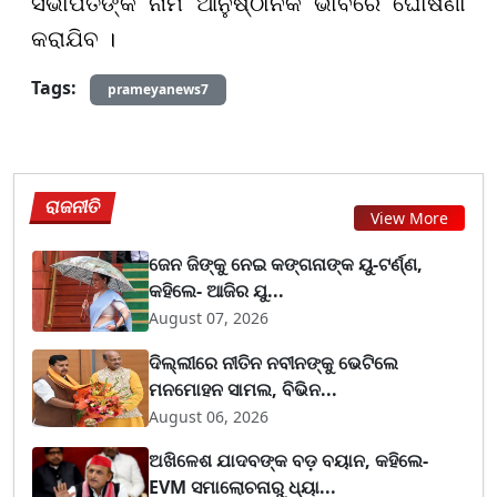
ସଭାପତିଙ୍କ ନାମ ଆନୁଷ୍ଠାନିକ ଭାବରେ ଘୋଷଣା
କରାଯିବ ।
Tags:
prameyanews7
ରାଜନୀତି
View More
ଜେନ ଜିଙ୍କୁ ନେଇ କଙ୍ଗନାଙ୍କ ୟୁ-ଟର୍ଣ୍ଣ,
କହିଲେ- ଆଜିର ଯୁ...
August 07, 2026
ଦିଲ୍ଲୀରେ ନୀତିନ ନବୀନଙ୍କୁ ଭେଟିଲେ
ମନମୋହନ ସାମଲ, ବିଭିନ...
August 06, 2026
ଅଖିଳେଶ ଯାଦବଙ୍କ ବଡ଼ ବୟାନ, କହିଲେ-
EVM ସମାଲୋଚନାରୁ ଧ୍ୟା...