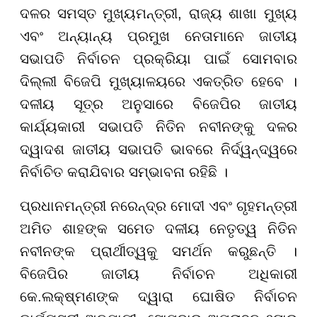
ଦଳର ସମସ୍ତ ମୁଖ୍ୟମନ୍ତ୍ରୀ, ରାଜ୍ୟ ଶାଖା ମୁଖ୍ୟ
ଏବଂ ଅନ୍ୟାନ୍ୟ ପ୍ରମୁଖ ନେତାମାନେ ଜାତୀୟ
ସଭାପତି ନିର୍ବାଚନ ପ୍ରକ୍ରିୟା ପାଇଁ ସୋମବାର
ଦିଲ୍ଲୀ ବିଜେପି ମୁଖ୍ୟାଳୟରେ ଏକତ୍ରିତ ହେବେ ।
ଦଳୀୟ ସୂତ୍ର ଅନୁସାରେ ବିଜେପିର ଜାତୀୟ
କାର୍ଯ୍ୟକାରୀ ସଭାପତି ନିତିନ ନବୀନଙ୍କୁ ଦଳର
ଦ୍ୱାଦଶ ଜାତୀୟ ସଭାପତି ଭାବରେ ନିର୍ଦ୍ୱନ୍ଦ୍ୱରେ
ନିର୍ବାଚିତ କରାଯିବାର ସମ୍ଭାବନା ରହିଛି ।
ପ୍ରଧାନମନ୍ତ୍ରୀ ନରେନ୍ଦ୍ର ମୋଦୀ ଏବଂ ଗୃହମନ୍ତ୍ରୀ
ଅମିତ ଶାହଙ୍କ ସମେତ ଦଳୀୟ ନେତୃତ୍ୱ ନିତିନ
ନବୀନଙ୍କ ପ୍ରାର୍ଥୀତ୍ୱକୁ ସମର୍ଥନ କରୁଛନ୍ତି ।
ବିଜେପିର ଜାତୀୟ ନିର୍ବାଚନ ଅଧିକାରୀ
କେ.ଲକ୍ଷ୍ମଣଙ୍କ ଦ୍ୱାରା ଘୋଷିତ ନିର୍ବାଚନ