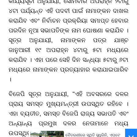
କାର୍ଯ୍ୟସୂଚୀ ଅନୁଯାୟୀ, ସୋମବାର ଅପରାହ୍ନ ୨ଟାରୁ
୪ଟା ପର୍ଯ୍ୟନ୍ତ ଏହି ପଦବୀ ପାଇଁ ନାମାଙ୍କନ ଦାଖଲ
କରାଯିବ ଏବଂ ନିର୍ବାଚନ ପ୍ରକ୍ରିୟା ସମାପ୍ତ ହେବାର
ପରଦିନ ନୂଆ ସଭାପତିଙ୍କ ନାମ ଘୋଷଣା କରାଯିବ ।
ସୂତ୍ର ଅନୁଯାୟୀ, ନାମାଙ୍କନ ପତ୍ର ଯାଞ୍ଚ
ଜାନୁଆରୀ ୧୯ ଅପରାହ୍ନ ୪ଟାରୁ ୫ଟା ମଧ୍ୟରେ
କରାଯିବ । ଏହା ପରେ ସେହି ଦିନ ସନ୍ଧ୍ୟା ୫ଟାରୁ ୬ଟା
ମଧ୍ୟରେ ନାମାଙ୍କନ ପ୍ରତ୍ୟାହାର କରାଯାଇପାରିବ
।
ବିଜେପି ସୂତ୍ର ଅନୁଯାୟୀ, "ଏହି ଅବସରରେ ଦଳର
ପ୍ରାୟ ସମସ୍ତ ମୁଖ୍ୟମନ୍ତ୍ରୀ ଉପସ୍ଥିତ ରହିବେ ।
ଏହା ବ୍ୟତୀତ, ସମସ୍ତ ବିଜେପି ରାଜ୍ୟ ସଭାପତି ଏବଂ
ଅନ୍ୟାନ୍ୟ ପ୍ରମୁଖ ଦଳର ନେତାମାନେ ମଧ୍ୟ
ଉପସ୍ଥିତ ରହିବେ "।
ବୈତରଣୀରେ ସ୍ଥିତି ସୁଧୁରିନି, ଏପଟେ