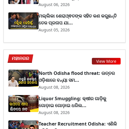
August 06, 2026
ମଲ୍ଲିକା ଶେରାଓ୍ଵତଙ୍କ ସହିତ କଣ କରୁଛନ୍ତି
ତେଜ ପ୍ରତାପ ଯା...
August 05, 2026
ମହାନଗର
View More
North Odisha flood threat: ଉତ୍ତର
ଓଡ଼ିଶାରେ ବନ୍ୟା ସମ...
August 08, 2026
Liquor Smuggling: କ୍ଷୀର ଗାଡ଼ିକୁ
ଗୋଡ଼ାଇ ଗୋଡ଼ାଇ ଧରିଲ...
August 08, 2026
Teacher Recruitment Odisha: ଏଣିକି