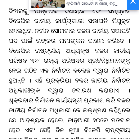
×
ଫୁଲିଲାଣି ସାଳନ୍ଦୀ ଓ ଶାଖା, ବଢ଼ୁଛି
ବନ୍ୟା ଭୟ
ବିହାରରୁ ପାଞ୍ଚଥର ବିଧାୟକ ଏବଂ ସମ୍ପ୍ରତି
ବିଜେପିର ଜାତୀୟ କାର୍ଯ୍ୟକାରୀ ସଭାପତି ନିଯୁକ୍ତ
ହୋଇଥିବା ନବୀନ ସୋମବାର ଦଳର ଜାତୀୟ ସଭାପତି
ପଦ ପାଇଁ ତାଙ୍କର ନାମାଙ୍କନ ଦାଖଲ କରିବେ ।
ବିଜେପିର ରାଷ୍ଟ୍ରୀୟ ଅଧ୍ୟକ୍ଷ ଦଳର ଜାତୀୟ
ପରିଷଦ ଏବଂ ରାଜ୍ୟ ପରିଷଦର ପ୍ରତିନିଧିମାନଙ୍କୁ
ନେଇ ଗଠିତ ଏକ ନିର୍ବାଚନ କଲେଜ ଦ୍ୱାରା ନିର୍ବାଚିତ
ହୁଅନ୍ତି । ଏହି ପ୍ରକ୍ରିୟା ଦଳର ଜାତୀୟ ନିର୍ବାଚନ
ଅଧିକାରୀଙ୍କ ଦ୍ୱାରା ତଦାରଖ କରାଯାଏ ।
ଶୁକ୍ରବାର ନିର୍ବାଚନ କାର୍ଯ୍ୟସୂଚୀ ପ୍ରକାଶ କରି ଦଳର
ଜାତୀୟ ନିର୍ବାଚନ ଅଧିକାରୀ କେ.ଲକ୍ଷ୍ମଣ କହିଥିଲେ
ଯେ ଆବଶ୍ୟକ ହେଲେ, ଜାନୁଆରୀ ୨୦ରେ ମତଦାନ
ହେବ ଏବଂ ସେହି ଦିନ ନୂଆ ବିଜେପି ରାଷ୍ଟ୍ରୀୟ