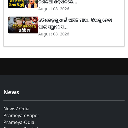
ଜଣିକିଆ ଶିକ୍ଷକରେ...
August 08, 2026
ଛତିଶଗଡ଼ରୁ ଧାଇଁ ଆସିଛି ମାଆ, ଝିଅକୁ ନେବା
ପାଇଁ ସ୍ୱାମୀ ସ...
August 08, 2026
News
News7 Odia
Prameya-ePaper
Prameya-Odia