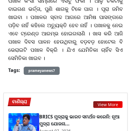
ପଖାଳ କଂସା ସାମ୍ନାରେ ଏସବୁ ଫିକା । ଆଳୁ ଚକଟାକୁ
ବାଇଗଣ ଭର୍ତ୍ତା, ପୁଣି ଶାଗକୁ ଟିକେ ପାଗ । ପୂରା ଜମିବ
ଖାଇବା । ପଖାଳର ସ୍ବାଦ ଆଗରେ ଆମିଷ ପାସଙ୍ଗରେ
ପଡ଼ିବ ନାହିଁ କହିଲେ ଅତ୍ୟୁକ୍ତି ହେବ ନାହିଁ । ପଖାଳକୁ ନେଇ
ଏବେ ଟ୍ରେଣ୍ଡ ଆରମ୍ଭ ହୋଇଗଲାଣି । ଖାସ କରି ଆଜି
ପଖାଳ ଦିବସ ପାଳନ ହେଉଥିବାରୁ ବଡ଼ବଡ଼ ହୋଟେଲ ବି
ଭେରାଇଟି ପଖାଳ ବିକ୍ରି । ଯିଏ ଯେମିତିକା ଚାହିଁବ ସିଏ
ସେମିତିକା ଖାଇବ ।
Tags:
prameyanews7
ବାଣିଜ୍ୟ
View More
BRICS ମୁଦ୍ରାକୁ ଭାରତ ସମର୍ଥନ କରେନି: ନୂଆ
ମୁଦ୍ରା ଯୋଜନା...
August 07, 2026