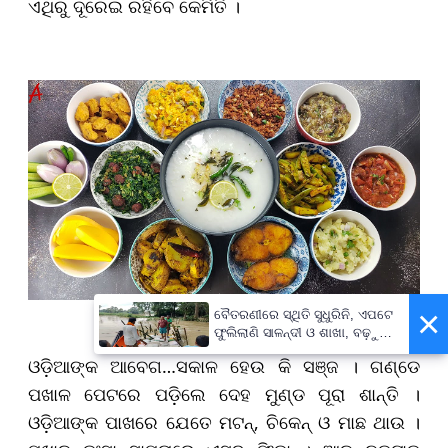
ଏଥିରୁ ଦୂରେଇ ରହିବେ କେମିତି ।
×
ବୈତରଣୀରେ ସ୍ଥିତି ସୁଧୁରିନି, ଏପଟେ
ଫୁଲିଲାଣି ସାଳନ୍ଦୀ ଓ ଶାଖା, ବଢ଼ୁଛି
ବନ୍ୟା ଭୟ
ଓଡ଼ିଆଙ୍କ ଆବେଗ…ସକାଳ ହେଉ କି ସଞ୍ଜ । ଗଣ୍ଡେ
ପଖାଳ ପେଟରେ ପଡ଼ିଲେ ଦେହ ମୁଣ୍ଡ ପୂରା ଶାନ୍ତି ।
ଓଡ଼ିଆଙ୍କ ପାଖରେ ଯେତେ ମଟନ୍, ଚିକେନ୍ ଓ ମାଛ ଥାଉ ।