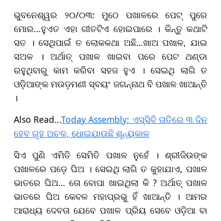
ଭୁବନେଶ୍ୱର ୨୦/୦୩: ମୁଠେ ପଖାଳରେ ପେଟ୍ ପୁରେ
ମୋର...ହୁଏତ ଏହା ଗୀତଟିଏ ହୋଇପାରେ । କିନ୍ତୁ କଥାଟି
ସତ । ସେଥିପାଇଁ ତ ଲୋକକଥା ଅଛି…ଖାଅ ପଖାଳ, ଯାଇ
ସଅଳ । ଅର୍ଥାତ୍ ପଖାଳ ଖାଇବା ପରେ ପେଟ ଥଣ୍ଡା
ରହୁଥିବାରୁ କାମ କରିବା ସହଜ ହୁଏ । ସେଇଥି ଲାଗି ତ
ଓଡ଼ିଆଙ୍କ ମଉଡ଼ମଣୀ ସ୍ବୟଂ ଜଗନ୍ନାଥ ବି ପଖାଳ ଖାଆନ୍ତି
।
Also Read...
Today Assembly: ଏସ୍‌ସିବି ତାତିରେ ୩ ଦିନ
ହେବ ଗୃହ ଅଚଳ, ଧୋଇଯାଉଛି ଶୂନ୍ୟକାଳ
ସିଏ ପୁଣି ଏମିତି ସେମିତି ପଖାଳ ନୁହେଁ । ଶ୍ରୀଜିଉଙ୍କ
ପଖାଳରେ ପଡ଼େ ଘିଅ । ସେଇଥି ଲାଗି ତ କୁହାଯାଏ, ପଖାଳ
ଭାତରେ ଘିଅ… ତୋ ବୋପା ଖାଇଥିଲା କି ? ଅର୍ଥାତ୍ ପଖାଳ
ଭାତରେ ଘିଅ କେବଳ ମହାପ୍ରଭୁ ହିଁ ଖାଆନ୍ତି । ଆମର
ଆରାଧ୍ୟ ଦେବତା ଯେବେ ପଖାଳ ପ୍ରିୟ ସେବେ ଓଡ଼ିଆ ବା