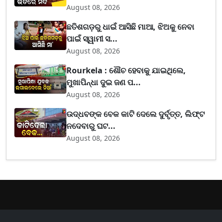
August 08, 2026
ଛତିଶଗଡ଼ରୁ ଧାଇଁ ଆସିଛି ମାଆ, ଝିଅକୁ ନେବା
ପାଇଁ ସ୍ୱାମୀ ସ...
August 08, 2026
Rourkela : ଶୌଚ ହେବାକୁ ଯାଇଥିଲେ,
ମୁଖାପିନ୍ଧା ଦୁଇ ଜଣ ପ...
August 08, 2026
ଉଦ୍ଧବଙ୍କ ବେକ କାଟି ଦେଲେ ଦୁର୍ବୃତ୍ତ, ଲିଫ୍ଟ
ନଦେବାରୁ ଘଟ...
August 08, 2026