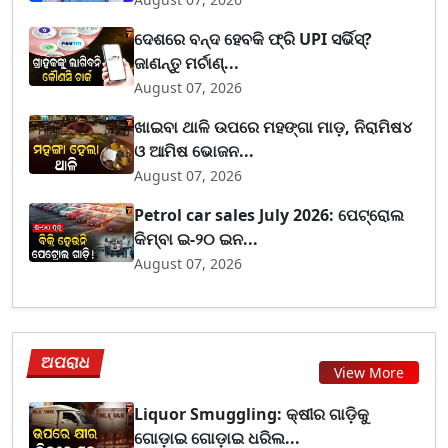
ଦେଶରେ ବନ୍ଦ ହେବକି ଫ୍ରି UPI ସର୍ଭିସ୍?
ଜାଣନ୍ତୁ ମର୍ଚାଣ୍...
August 07, 2026
ଖାଇବା ଥାଳି ଉପରେ ମହଙ୍ଗା ମାଡ଼, ନିରାମିଷ୪
ଓ ଆମିଷ ଭୋଜନ...
August 07, 2026
Petrol car sales July 2026: ପେଟ୍ରୋଲ
କିମ୍ବା ଇ-୨୦ ଇନ...
August 07, 2026
ଅପରାଧ
View More
Liquor Smuggling: କ୍ଷୀର ଗାଡ଼ିକୁ
ଗୋଡ଼ାଇ ଗୋଡ଼ାଇ ଧରିଲ...