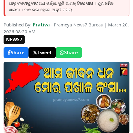
ଆଳୁ ଚକଟାକୁ ବାଇଗଣ ଭର୍ତ୍ତା, ପୁଣି ଶାଗକୁ ଟିକେ ପାଗ । ପୂରା ଜମିବ
ଖାଇବା । ମାଛ ଭଜା ହେଲେ ଆହୁରି ଜମିଲା...
Prativa
Published By:
- Prameya-News7 Bureau | March 20,
2026 08:20 AM
NEWS7
Share
Tweet
Share