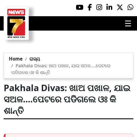
☰
Home
ରାଜ୍ୟ
Pakhala Divas: ଖାଅ ପଖାଳ, ଯାଇ ସଅଳ....ପେଟରେ
ପଡିଗଲେ ଓଃ କି ଶାନ୍ତି
Pakhala Divas: ଖାଅ ପଖାଳ, ଯାଇ
ସଅଳ....ପେଟରେ ପଡିଗଲେ ଓଃ କି
ଶାନ୍ତି