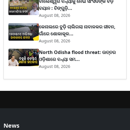
ବାଲେଶ୍ୱର ବନ୍ୟାକୁ ନେଇ ସାଂସଦଙ୍କ ବଡ଼
ବୟାନ : ଚିଙ୍ଗୁଡ଼ି...
August 08, 2026
କେନାଲରେ ବୁଡ଼ି ଚାଲିଗଲା ନାବାଳକର ଜୀବନ,
ଗାଁରେ ଶୋକାକୂଳ...
August 08, 2026
North Odisha flood threat: ଉତ୍ତର
ଓଡ଼ିଶାରେ ବନ୍ୟା ସମ...
August 08, 2026
News