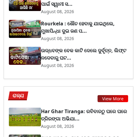
ପାଇଁ ସ୍ୱାମୀ ସ...
August 08, 2026
Rourkela : ଶୌଚ ହେବାକୁ ଯାଇଥିଲେ,
ମୁଖାପିନ୍ଧା ଦୁଇ ଜଣ ପ...
August 08, 2026
ଉଦ୍ଧବଙ୍କ ବେକ କାଟି ଦେଲେ ଦୁର୍ବୃତ୍ତ, ଲିଫ୍ଟ
ନଦେବାରୁ ଘଟ...
August 08, 2026
ରାଜ୍ୟ
View More
Har Ghar Tiranga: ରବିବାରଠୁ ଘରେ ଘରେ
ତ୍ରିରଙ୍ଗା ଅଭିଯା...
August 08, 2026