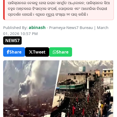
ପାକିସ୍ତାନରେ ବେକାବୁ ହେଲା ଇରାନ ସମର୍ଥିତ ଆନ୍ଦୋଳନ; ପାକିସ୍ତାନର ସିଆ
ବହୁଳ ଅଞ୍ଚଳରେ ହିଂସାତ୍ମକ ସଂଘର୍ଷ, ପୋଡ଼ାଜଳା ଏବଂ ଆମେରିକା ବିରୋଧୀ
ପ୍ରଦର୍ଶନ ହୋଇଛି। ଏଥିରେ ମୃତ୍ୟୁ ସଂଖ୍ୟା ୨୧ ପାର୍ କରିଛି।
abinash
Published By:
- Prameya-News7 Bureau | March
01, 2026 10:57 PM
NEWS7
Share
Tweet
Share