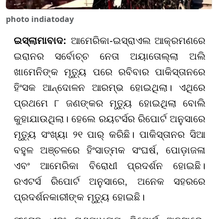
photo indiatoday
ଇସ୍ଲାମାବାଦ:
ଆମେରିକା-ଇସ୍ରାଏଲ ଆକ୍ରମଣରେ
ଇରାନର ସର୍ବୋଚ୍ଚ ନେତା ଅୟାତୋଲ୍ଲା ଅଲି
ଖାମେନିଙ୍କ ମୃତ୍ୟୁ ପରେ ରବିବାର ପାକିସ୍ତାନରେ
ହିଂସକ ଆନ୍ଦୋଳନ ଆରମ୍ଭ ହୋଇଥିଲା। ଏଥିରେ
ପ୍ରଥମେ ୮ ଜଣଙ୍କର ମୃତ୍ୟୁ ହୋଇଥିଲା ବୋଲି
କୁହାଯାଉଥିଲା। ହେଲେ ରୟଟର୍ସର ରିପୋର୍ଟ ଅନୁସାରେ
ମୃତ୍ୟୁ ସଂଖ୍ୟା ୨୧ ପାର୍ କରିଛି। ପାକିସ୍ତାନର ସିଆ
ବହୁଳ ଅଞ୍ଚଳରେ ହିଂସାତ୍ମକ ସଂଘର୍ଷ, ପୋଡ଼ାଜଳା
ଏବଂ ଆମେରିକା ବିରୋଧୀ ପ୍ରଦର୍ଶନ ହୋଇଛି।
ରଏଟର୍ସ ରିପୋର୍ଟ ଅନୁସାରେ, ଅନେକ ସହରରେ
ପ୍ରଦର୍ଶନକାରୀଙ୍କ ମୃତ୍ୟୁ ହୋଇଛି।