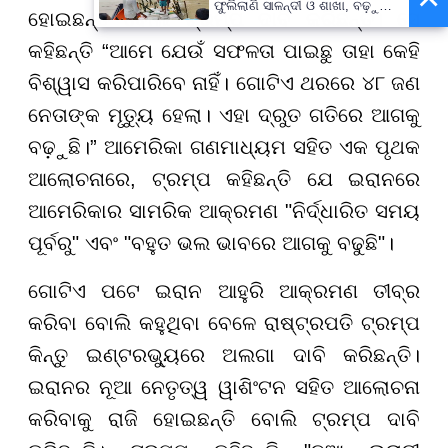
ଫୁଲିଲାଣି ସାଳନ୍ଦୀ ଓ ଶାଖା, ବଢ଼ୁଛି
ହୋଇଛନ୍ତି ବୋଲି ଟ୍ରମ୍ପ ଦାବି କରିଛନ୍ତି। ସେ
ବନ୍ୟା ଭୟ
କହିଛନ୍ତି “ଆମେ ଯେଉଁ ସଫଳତା ପାଇଛୁ ତାହା କେହି
ବିଶ୍ୱାସ କରିପାରିବେ ନାହିଁ। ଗୋଟିଏ ଥରରେ ୪୮ ଜଣ
ନେତାଙ୍କ ମୃତ୍ୟୁ ହେଲା। ଏହା ଦ୍ରୁତ ଗତିରେ ଆଗକୁ
ବଢ଼ୁଛି।” ଆମେରିକା ଗଣମାଧ୍ୟମ ସହିତ ଏକ ପୃଥକ
ଆଲୋଚନାରେ, ଟ୍ରମ୍ପ କହିଛନ୍ତି ଯେ ଇରାନରେ
ଆମେରିକାର ସାମରିକ ଆକ୍ରମଣ "ନିର୍ଦ୍ଧାରିତ ସମୟ
ପୂର୍ବରୁ" ଏବଂ "ବହୁତ ଭଲ ଭାବରେ ଆଗକୁ ବଢୁଛି"।
ଗୋଟିଏ ପଟେ ଇରାନ ଆହୁରି ଆକ୍ରମଣ ତୀବ୍ର
କରିବା ବୋଲି କହୁଥିବା ବେଳେ ରାଷ୍ଟ୍ରପତି ଟ୍ରମ୍ପ
କିନ୍ତୁ ଇଣ୍ଟରଭ୍ୟୁରେ ଅଲଗା ଦାବି କରିଛନ୍ତି।
ଇରାନର ନୂଆ ନେତୃତ୍ୱ ୱାଶିଂଟନ ସହିତ ଆଲୋଚନା
କରିବାକୁ ରାଜି ହୋଇଛନ୍ତି ବୋଲି ଟ୍ରମ୍ପ ଦାବି