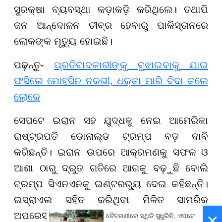
ସୁରକ୍ଷା ବ୍ୟବସ୍ଥା କଡ଼ାକଡ଼ି କରିଥିଲେ। ତଥାପି
ଜନ ଆନ୍ଦୋଳନ ତୀବ୍ର ହେବାରୁ ପାକିସ୍ତାନରେ
ଲୋକଙ୍କ ମୃତ୍ୟୁ ହୋଇଛି।
ପଢ଼ନ୍ତୁ-
ପ୍ରତିବାଦକାରୀଙ୍କୁ ବୁଝାଇବାକୁ ଯାଇ
ଫସିଲେ ମୋହସିନ ନକଭୀ, ଧକ୍କା ମାରି ବିଦା କଲେ
ଲୋକେ
ସେପଟେ ଇରାନ ସହ ଯୁଦ୍ଧକୁ ନେଇ ଆମେରିକା
ରାଷ୍ଟ୍ରପତି ଡୋନାଲ୍ଡ ଟ୍ରମ୍ପ ବଡ଼ ଦାବି
କରିଛନ୍ତି। ଇରାନ ଉପରେ ଆକ୍ରମଣକୁ ସଫଳ ଓ
ଆଶା ଠାରୁ ଦ୍ରୁତ ଗତିରେ ଆଗକୁ ବଢ଼ୁଛି ବୋଲି
ଟ୍ରମ୍ପ ସିଏନଏନକୁ ଇଣ୍ଟରଭ୍ୟୁ ଦେଇ କହିଛନ୍ତି।
ଇସ୍ରାଏଲ ସହିତ କରିଥିବା ମିଳିତ ସାମରିକ
×
ଅପରେସନରେ ୪୮ ଜଣ ଇରାନୀ ନେତା ନିହତ
ବୈତରଣୀରେ ସ୍ଥିତି ସୁଧୁରିନି, ଏପଟେ