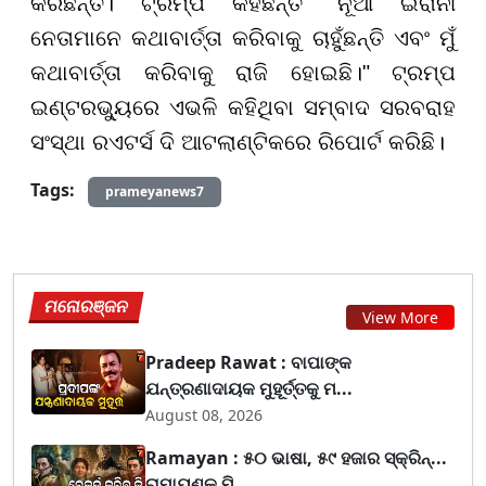
କରିଛନ୍ତି। ଟ୍ରମ୍ପ କହିଛନ୍ତି "ନୂଆ ଇରାନୀ
ନେତାମାନେ କଥାବାର୍ତ୍ତା କରିବାକୁ ଚାହୁଁଛନ୍ତି ଏବଂ ମୁଁ
କଥାବାର୍ତ୍ତା କରିବାକୁ ରାଜି ହୋଇଛି।" ଟ୍ରମ୍ପ
ଇଣ୍ଟରଭ୍ୟୁରେ ଏଭଳି କହିଥିବା ସମ୍ବାଦ ସରବରାହ
ସଂସ୍ଥା ରଏଟର୍ସ ଦି ଆଟଲାଣ୍ଟିକରେ ରିପୋର୍ଟ କରିଛି।
Tags:
prameyanews7
ମନୋରଞ୍ଜନ
View More
Pradeep Rawat : ବାପାଙ୍କ
ଯନ୍ତ୍ରଣାଦାୟକ ମୁହୂର୍ତ୍ତକୁ ମ...
August 08, 2026
Ramayan : ୫୦ ଭାଷା, ୫୯ ହଜାର ସ୍କ୍ରିନ୍...
ରାମାୟଣକୁ ମି...