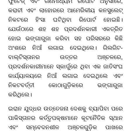
ଫୁଟେଜ୍ ଏବଂ ଗଣମାଧ୍ୟମ ରିପୋର୍ଟ ଅନୁସାରେ,
କରାଚୀ ଏବଂ ଲାହୋରରେ ଆମେରିକୀୟ କନସୁଲେଟ୍
ନିକଟରେ ହିଂସା ଘଟିଥିବା ରିପୋର୍ଟ ହୋଇଛି।
ଯେଉଁଠାରେ ଶହ ଶହ ପ୍ରଦର୍ଶନକାରୀ ଏକତ୍ରିତ
ହୋଇ ଭଙ୍ଗାରୁଜା କରିବା ସହ ପରିସରରେ କିଛି
ଅଂଶରେ ନିଆଁ ଲଗାଇ ଦେଇଥିଲେ। ଗିଲଗିଟ-
ବାଲ୍ଟିସ୍ତାନର ଉତ୍ତର ଅଞ୍ଚଳରେ,
ପ୍ରଦର୍ଶନକାରୀମାନେ ସ୍କାର୍ଡୁରେ ଥିବା ଏକ ଜାତିସଂଘ
କାର୍ଯ୍ୟାଳୟରେ ନିଆଁ ଲଗାଇ ଦେଇଥିଲେ ଏବଂ
ନିକଟବର୍ତ୍ତୀ କୋଠାଗୁଡ଼ିକରେ ଭଙ୍ଗାରୁଜା
କରିଥିଲେ।
ଇରାନ ଯୁଦ୍ଧର ଉତ୍ତେଜନା ଦେଶକୁ ବ୍ୟାପିବା ପରେ
ପାକିସ୍ତାନର କର୍ତ୍ତୃପକ୍ଷମାନେ କୂଟନୈତିକ ସ୍ଥାନ
ଏବଂ ସମ୍ବେଦନଶୀଳ ଅଞ୍ଚଳଗୁଡ଼ିକ ପାଖରେ