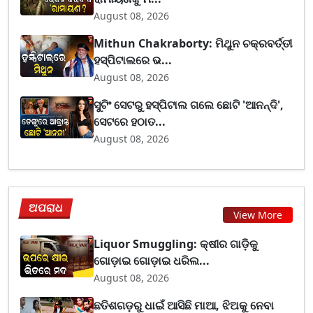
August 08, 2026
Mithun Chakraborty: ମିଥୁନ ଚକ୍ରବର୍ତ୍ତୀ
ହସ୍ପିଟାଲରେ ଭ...
August 08, 2026
ସୁଟିଂ ସେଟରୁ ହସ୍ପିଟାଲ ଗଲେ ଛୋଟି 'ଆନନ୍ଦି',
ସେଟରେ ହଠାତ...
August 08, 2026
ଅପରାଧ
View More
Liquor Smuggling: କ୍ଷୀର ଗାଡ଼ିକୁ
ଗୋଡ଼ାଇ ଗୋଡ଼ାଇ ଧରିଲ...
August 08, 2026
ଛତିଶଗଡ଼ରୁ ଧାଇଁ ଆସିଛି ମାଆ, ଝିଅକୁ ନେବା