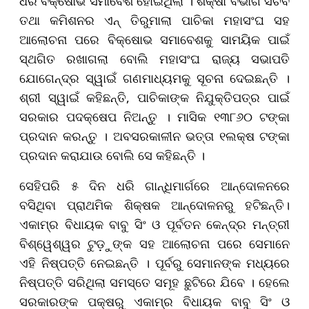
ଧରି ବିକ୍ଷୋଭ ସମାବେଶ ହୋଇଥିଲା । ଶିକ୍ଷା ବିଭାଗ ସଚିବ
ତଥା କମିଶନର ଏନ୍‌ ତିରୁମାଲା ପାଚିକା ମହାସଂଘ ସହ
ଆଲୋଚନା ପରେ ବିକ୍ଷୋଭ ସମାବେଶକୁ ସାମୟିକ ପାଇଁ
ସ୍ଥଗିତ ରଖାଗଲା ବୋଲି ମହାସଂଘ ରାଜ୍ୟ ସଭାପତି
ଯୋଗେନ୍ଦ୍ର ସ୍ୱାଇଁ ଗଣମାଧ୍ୟମକୁ ସୂଚନା ଦେଇଛନ୍ତି ।
ଶ୍ରୀ ସ୍ୱାଇଁ କହିଛନ୍ତି, ପାଚିକାଙ୍କ ନିଯୁକ୍ତିପତ୍ର ପାଇଁ
ସରକାର ପଦକ୍ଷେପ ନିଅନ୍ତୁ । ମାସିକ ୧୩୮୬୦ ଟଙ୍କା
ପ୍ରଦାନ କରନ୍ତୁ । ଅବସରକାଳୀନ ଭତ୍ତା ୧ଲକ୍ଷ ଟଙ୍କା
ପ୍ରଦାନ କରାଯାଉ ବୋଲି ସେ କହିଛନ୍ତି ।
ସେହିପରି ୫ ଦିନ ଧରି ଗାନ୍ଧିମାର୍ଗରେ ଆନ୍ଦୋଳନରେ
ବସିଥିବା ପ୍ରାଥମିକ ଶିକ୍ଷକ ଆନ୍ଦୋଳନରୁ ହଟିଛନ୍ତି।
ଏକାମ୍ର ବିଧାୟକ ବାବୁ ସିଂ ଓ ପୂର୍ବତନ କେନ୍ଦ୍ର ମନ୍ତ୍ରୀ
ବିଶ୍ୱେଶ୍ୱର ଟୁଡ଼ୁଙ୍କ ସହ ଆଲୋଚନା ପରେ ସେମାନେ
ଏହି ନିଷ୍ପତ୍ତି ନେଇଛନ୍ତି । ପୂର୍ବରୁ ସେମାନଙ୍କ ମଧ୍ୟରେ
ନିଷ୍ପତ୍ତି ସରିଥିଲା ସମସ୍ତେ ସମୂହ ଛୁଟିରେ ଯିବେ । ହେଲେ
ସରକାରଙ୍କ ପକ୍ଷରୁ ଏକାମ୍ର ବିଧାୟକ ବାବୁ ସିଂ ଓ