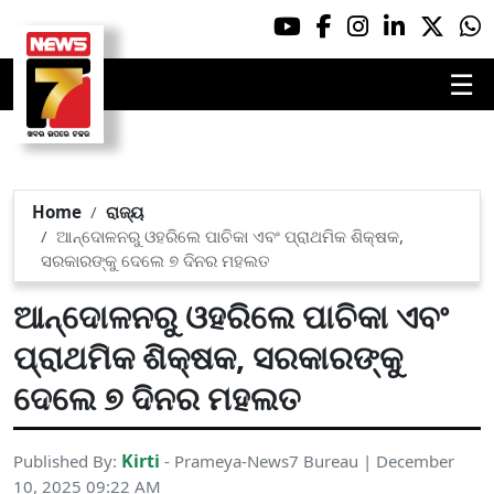
☰
Home
ରାଜ୍ୟ
ଆନ୍ଦୋଳନରୁ ଓହରିଲେ ପାଚିକା ଏବଂ ପ୍ରାଥମିକ ଶିକ୍ଷକ,
ସରକାରଙ୍କୁ ଦେଲେ ୭ ଦିନର ମହଲତ
ଆନ୍ଦୋଳନରୁ ଓହରିଲେ ପାଚିକା ଏବଂ
ପ୍ରାଥମିକ ଶିକ୍ଷକ, ସରକାରଙ୍କୁ
ଦେଲେ ୭ ଦିନର ମହଲତ
Kirti
Published By:
- Prameya-News7 Bureau | December
10, 2025 09:22 AM