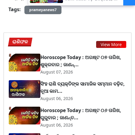
ହଜାରରୁ ଅଧିକ ନିଯୁକ୍ତି ସୁଯୋଗ
Tags:
prameyanews7
ରାଶିଫଳ
View More
Horoscope Today : ଅଗଷ୍ଟ ୦୭ ତାରିଖ,
ଶୁକ୍ରବାର ; ଜାଣନ୍...
August 07, 2026
ସିଂହ ରାଶି ବ୍ୟକ୍ତିଙ୍କ ସାମାଜିକ ସମ୍ମାନ ବଢ଼ିବ,
ନୂଆ କାମ...
August 06, 2026
Horoscope Today : ଅଗଷ୍ଟ ୦୬ ତାରିଖ,
ଗୁରୁବାର ; ଜାଣନ୍ତ...
August 06, 2026