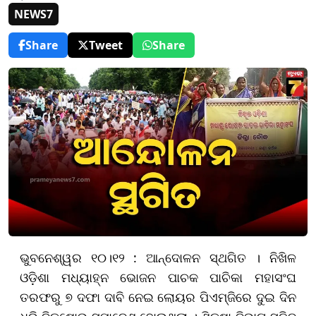
NEWS7
Share
Tweet
Share
ଭୁବନେଶ୍ୱର ୧୦।୧୨ : ଆନ୍ଦୋଳନ ସ୍ଥଗିତ । ନିଖିଳ
ଓଡ଼ିଶା ମଧ୍ୟାହ୍ନ ଭୋଜନ ପାଚକ ପାଚିକା ମହାସଂଘ
ତରଫରୁ ୭ ଦଫା ଦାବି ନେଇ ଲୋୟର ପିଏମ୍‌ଜିରେ ଦୁଇ ଦିନ