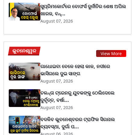
ସୁପ୍ରିମକୋର୍ଟରେ ବୋଫର୍ସ ଦୁର୍ନୀତିର ଶେଷ ଅପିଲ
ଖାରଜ, ବନ୍...
August 07, 2026
ଭୁବନେଶ୍ୱର
View More
ଗାଧୋଇବା ବେଳେ ହେଲା କାଳ, ନଦୀରେ
ଭାସିଗଲେ ଦୁଇ ସାଙ୍ଗ
August 07, 2026
ଚଳନ୍ତା ଟ୍ରେନରୁ ଯୁବକଙ୍କୁ ଠେଲିଦେଲେ
ଦୁର୍ବୃତ୍ତ, ବର୍ଷା...
August 07, 2026
ବଦଳିବ ଭୁବନେଶ୍ବରର ଟ୍ରାଫିକ ସିଗନାଲ
ବ୍ୟବସ୍ଥା, ଦୁର୍ଗା ପ...
August 06, 2026