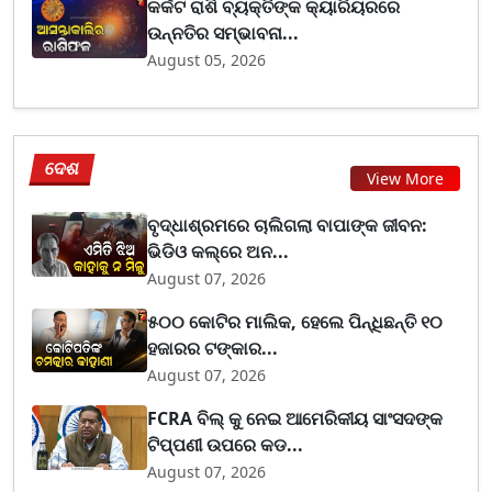
କର୍କଟ ରାଶି ବ୍ୟକ୍ତିଙ୍କ କ୍ୟାରିୟରରେ
ଉନ୍ନତିର ସମ୍ଭାବନା...
August 05, 2026
ଦେଶ
View More
ବୃଦ୍ଧାଶ୍ରମରେ ଚାଲିଗଲା ବାପାଙ୍କ ଜୀବନ:
ଭିଡିଓ କଲ୍‌ରେ ଅନ...
August 07, 2026
୫୦୦ କୋଟିର ମାଲିକ, ହେଲେ ପିନ୍ଧିଛନ୍ତି ୧୦
ହଜାରର ଟଙ୍କାର...
August 07, 2026
FCRA ବିଲ୍ କୁ ନେଇ ଆମେରିକୀୟ ସାଂସଦଙ୍କ
ଟିପ୍ପଣୀ ଉପରେ କଡ...
August 07, 2026