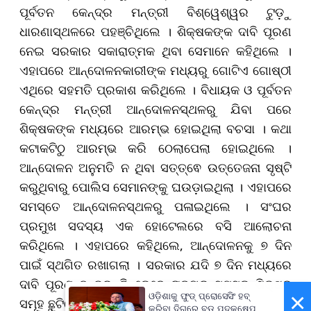
ପୂର୍ବତନ କେନ୍ଦ୍ର ମନ୍ତ୍ରୀ ବିଶ୍ୱେଶ୍ୱର ଟୁଡ଼ୁ
ଧାରଣାସ୍ଥଳରେ ପହଞ୍ଚିଥିଲେ । ଶିକ୍ଷକଙ୍କ ଦାବି ପୂରଣ
ନେଇ ସରକାର ସକାରାତ୍ମକ ଥିବା ସେମାନେ କହିଥିଲେ ।
ଏହାପରେ ଆନ୍ଦୋଳନକାରୀଙ୍କ ମଧ୍ୟରୁ ଗୋଟିଏ ଗୋଷ୍ଠୀ
ଏଥିରେ ସହମତି ପ୍ରକାଶ କରିଥିଲେ । ବିଧାୟକ ଓ ପୂର୍ବତନ
କେନ୍ଦ୍ର ମନ୍ତ୍ରୀ ଆନ୍ଦୋଳନସ୍ଥଳରୁ ଯିବା ପରେ
ଶିକ୍ଷକଙ୍କ ମଧ୍ୟରେ ଆରମ୍ଭ ହୋଇଥିଲା ବଚସା । କଥା
କଟାକଟିଠୁ ଆରମ୍ଭ କରି ଠେଲାପେଲା ହୋଇଥିଲେ ।
ଆନ୍ଦୋଳନ ଅନୁମତି ନ ଥିବା ସତ୍ତ୍ଵେ ଉତ୍ତେଜନା ସୃଷ୍ଟି
କରୁଥିବାରୁ ପୋଲିସ ସେମାନଙ୍କୁ ଘଉଡ଼ାଇଥିଲା । ଏହାପରେ
ସମସ୍ତେ ଆନ୍ଦୋଳନସ୍ଥଳରୁ ପଳାଇଥିଲେ । ସଂଘର
ପ୍ରମୁଖ ସଦସ୍ୟ ଏକ ହୋଟେଲରେ ବସି ଆଲୋଚନା
କରିଥିଲେ । ଏହାପରେ କହିଥିଲେ, ଆନ୍ଦୋଳନକୁ ୭ ଦିନ
ପାଇଁ ସ୍ଥଗିତ ରଖାଗଲା । ସରକାର ଯଦି ୭ ଦିନ ମଧ୍ୟରେ
ଦାବି ପୂରଣ ନ କରନ୍ତି ତେବେ ରାଜ୍ୟର ସମସ୍ତ ଶିକ୍ଷକ
×
ଓଡ଼ିଶାକୁ ଫୁଡ୍ ପ୍ରୋସେସିଂ ହବ୍
ସମୂହ ଛୁଟିରେ ଯିବେ ।
କରିବା ଦିଗରେ ବଡ଼ ପଦକ୍ଷେପ, ୪୨