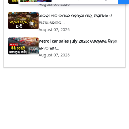
ଅଧିକ ନିଯୁକ୍ତି ସୁଯୋଗ
August 07, 2026
ଖାଇବା ଥାଳି ଉପରେ ମହଙ୍ଗା ମାଡ଼, ନିରାମିଷ୪ ଓ
ଆମିଷ ଭୋଜନ...
August 07, 2026
Petrol car sales July 2026: ପେଟ୍ରୋଲ କିମ୍ବା
ଇ-୨୦ ଇନ...
August 07, 2026