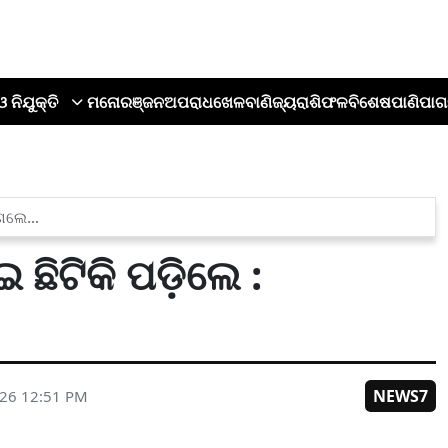
ଓ ନିଯୁକ୍ତି
ମନୋରଞ୍ଜନ
ଅପରାଧ
ଖେଳ
ବାଣିଜ୍ୟ
ରାଶିଫଳ
ବିଶେଷ
ପାଣିପାଗ
ଲିଗଲେ…
 ଛିଟିକି ପଡ଼ିଲେ :
NEWS7
026 12:51 PM