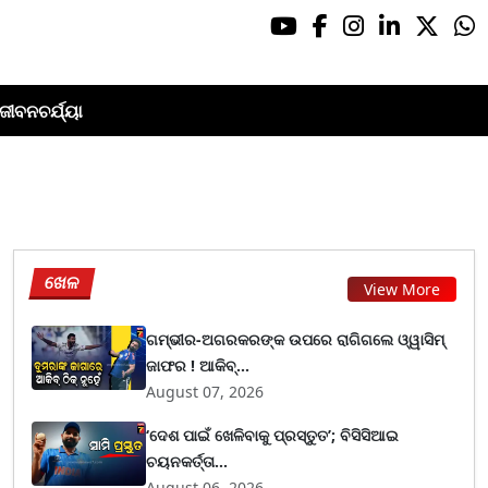
ଜୀବନଚର୍ଯ୍ୟା
ଖେଳ
View More
ଗମ୍ଭୀର-ଅଗରକରଙ୍କ ଉପରେ ରାଗିଗଲେ ଓ୍ୱାସିମ୍
ଜାଫର ! ଆକିବ୍...
August 07, 2026
‘ଦେଶ ପାଇଁ ଖେଳିବାକୁ ପ୍ରସ୍ତୁତ’; ବିସିସିଆଇ
ଚୟନକର୍ତ୍ତା...
August 06, 2026