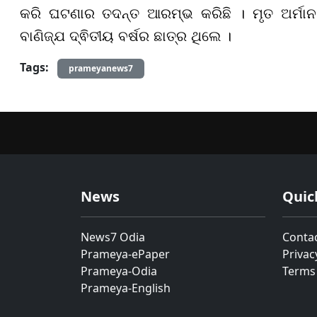
କରି ଘଟଣାର ତଦନ୍ତ ଆରମ୍ଭ କରିଛି । ମୃତ ଅର୍ମାନ 
ବାଣିଜ୍ଯ ଦ୍ଵିତୀୟ ବର୍ଷର ଛାତ୍ର ଥିଲେ ।
Tags:
prameyanews7
News
Quic
News7 Odia
Conta
Prameya-ePaper
Privac
Prameya-Odia
Terms
Prameya-English