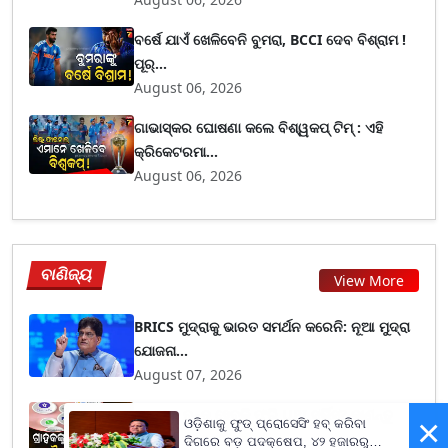
ବର୍ଷେ ଯାଏଁ ଖେଳିବେନି ବୁମରା, BCCI ଦେବ ବିଶ୍ରାମ !
ପୂର୍...
August 06, 2026
ଗାଭାସ୍କର ଘୋଷଣା କଲେ ବିଶ୍ୱକପ୍ ଟିମ୍ : ଏହି
କ୍ରିକେଟରମା...
August 06, 2026
ବାଣିଜ୍ୟ
View More
BRICS ମୁଦ୍ରାକୁ ଭାରତ ସମର୍ଥନ କରେନି: ନୂଆ ମୁଦ୍ରା
ଯୋଜନା...
August 07, 2026
ଦେଶରେ ବନ୍ଦ ହେବକି ଫ୍ରି UPI ସର୍ଭିସ୍? ଜାଣନ୍ତୁ
×
ଓଡ଼ିଶାକୁ ଫୁଡ୍ ପ୍ରୋସେସିଂ ହବ୍ କରିବା
ମର୍ଚାଣ୍...
ଦିଗରେ ବଡ଼ ପଦକ୍ଷେପ, ୪୨ ହଜାରରୁ