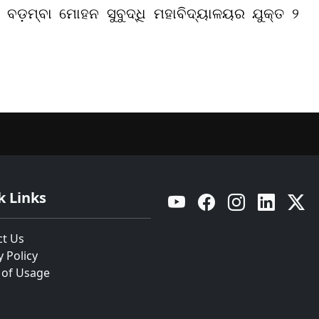
ବଡ଼ମ୍ବା ମୋହନ ସୁବୁଦ୍ଧି ମହାବିଦ୍ୟାଳୟର ଯୁକ୍ତ ୨
k Links
YouTube
Facebook
Instagram
Linkedin
Twitt
ct Us
y Policy
 of Usage