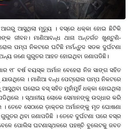
ଆଗରୁ ଆସୁଥିଲା ମୃତ୍ୟୁ । ବସ୍‌ରେ ଧକ୍କା ହୋଇ ଛିଟିକି
କ ଜୀବନ। ମାଣିଆବନ୍ଧ ଥାନା ଅନ୍ତର୍ଗତ ଖୁଣ୍ଟୁଣି-
ୋଲ ପମ୍ପ ନିକଟରେ ଘଟିଛି ମର୍ମନ୍ତୁଦ ସଡକ ଦୁର୍ଘଟଣା
ଳେ ଅନ୍ୟ ଜଣେ ଗୁରୁତର ଆହତ ହୋଇଥିବା ଜଣାପଡିଛି।
ାର ୧୮ ବର୍ଷ ବୟସ୍କ ଅର୍ମାନ ବେହେରା ନିଜ ସାଙ୍ଗ ସହିତ
ୁ ଯାଉଥିଲେ । ମାଣିଆ ବନ୍ଧ ପେଟ୍ରୋଲ ପମ୍ପ ନିକଟରେ
ୁ ଆସୁଥିବା ଘରୋଇ ବସ୍ ସହିତ ମୁହାଁମୁହିଁ ଧକ୍କା ହୋଇଥିଲା
ପଡିଥିଲେ । ସ୍ଥାନୀୟ ଲୋକେ ସେମାନଙ୍କୁ ଉଦ୍ଧାର କରି
 ତେବେ ସେଠାରେ ଡ଼ାକ୍ତର ଅର୍ମାନଙ୍କୁ ମୃତ ଘୋଷଣା
ଗୁରୁତର ଥିବା ଜଣାପଡିଛି । ତେବେ ଦୁର୍ଘଟଣା ପରେ ବସ୍ର
 ବେଳେ ପୋଲିସ ଘଟଣାସ୍ଥଳରେ ପହଞ୍ଚି ବୁଲେଟକୁ ଜବତ