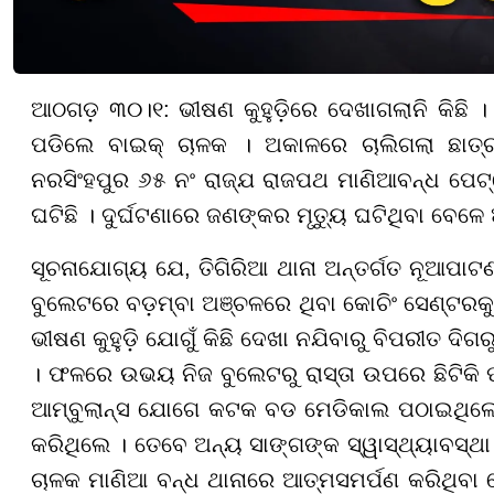
ଆଠଗଡ଼ ୩୦।୧: ଭୀଷଣ କୁହୁଡ଼ିରେ ଦେଖାଗଲାନି କିଛି । 
ପଡିଲେ ବାଇକ୍ ଚାଳକ । ଅକାଳରେ ଚାଲିଗଲା ଛାତ୍ରଙ୍
ନରସିଂହପୁର ୬୫ ନଂ ରାଜ୍ଯ ରାଜପଥ ମାଣିଆବନ୍ଧ ପେଟ୍ର
ଘଟିଛି । ଦୁର୍ଘଟଣାରେ ଜଣଙ୍କର ମୃତ୍ୟୁ ଘଟିଥିବା ବେ
ସୂଚନାଯୋଗ୍ୟ ଯେ, ତିଗିରିଆ ଥାନା ଅନ୍ତର୍ଗତ ନୂଆପାଟଣ
ବୁଲେଟରେ ବଡ଼ମ୍ବା ଅଞ୍ଚଳରେ ଥିବା କୋଚିଂ ସେଣ୍ଟରକ
ଭୀଷଣ କୁହୁଡ଼ି ଯୋଗୁଁ କିଛି ଦେଖା ନଯିବାରୁ ବିପରୀତ ଦିଗର
। ଫଳରେ ଉଭୟ ନିଜ ବୁଲେଟରୁ ରାସ୍ତା ଉପରେ ଛିଟିକି 
ଆମ୍ବୁଲାନ୍ସ ଯୋଗେ କଟକ ବଡ ମେଡିକାଲ ପଠାଇଥିଲେ ।
କରିଥିଲେ । ତେବେ ଅନ୍ୟ ସାଙ୍ଗଙ୍କ ସ୍ୱାସ୍ଥ୍ୟାବସ୍ଥା 
ଚାଳକ ମାଣିଆ ବନ୍ଧ ଥାନାରେ ଆତ୍ମସମର୍ପଣ କରିଥିବା