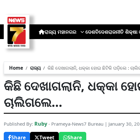
ରାଜ୍ୟ
ମହାନଗର
ଦେଶ
ବିଦେଶ
ରାଜନୀତି
ଶିକ୍ଷା 
Home
ରାଜ୍ୟ
କିଛି ଦେଖାଗଲାନି, ଧକ୍କା ହୋଇ ଛିଟିକି ପଡ଼ିଲେ : ଚା
କିଛି ଦେଖାଗଲାନି, ଧକ୍କା ହୋଇ
ଚାଲିଗଲେ…
Ruby
Published By:
- Prameya-News7 Bureau | January 30, 2
Share
Tweet
Share