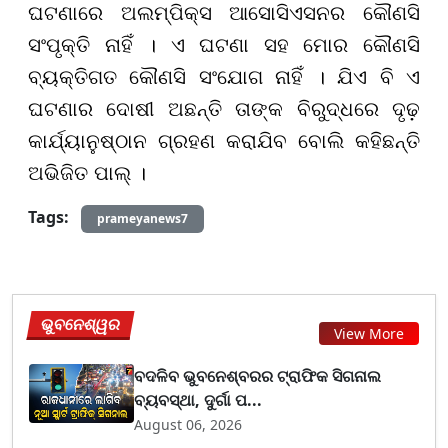
ଘଟଣାରେ ଅଲମ୍ପିକ୍ସ ଆସୋସିଏସନର କୌଣସି
ସଂପୃକ୍ତି ନାହିଁ । ଏ ଘଟଣା ସହ ମୋର କୌଣସି
ବ୍ୟକ୍ତିଗତ କୌଣସି ସଂଯୋଗ ନାହିଁ । ଯିଏ ବି ଏ
ଘଟଣାର ଦୋଷୀ ଅଛନ୍ତି ତାଙ୍କ ବିରୁଦ୍ଧରେ ଦୃଢ଼
କାର୍ଯ୍ୟାନୁଷ୍ଠାନ ଗ୍ରହଣ କରାଯିବ ବୋଲି କହିଛନ୍ତି
ଅଭିଜିତ ପାଲ୍ ।
Tags:
prameyanews7
ଭୁବନେଶ୍ୱର
View More
ବଦଳିବ ଭୁବନେଶ୍ବରର ଟ୍ରାଫିକ ସିଗନାଲ
ବ୍ୟବସ୍ଥା, ଦୁର୍ଗା ପ...
August 06, 2026