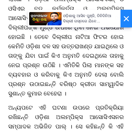
ଓସିଏର ବଡ଼ କର୍ମକର୍ତ୍ତା ଓ ଅଲମ୍ପିକ୍ସ
×
ଓଡ଼ିଶାକୁ ଆସିବ ପୁଞ୍ଜି, ତିନିଦିନିଆ
ଆସୋସିଏସନର ବଡ଼ ବାବୁ ମାନଙ୍କର ହାତ
ଦିଲ୍ଲୀ ଗସ୍ତରେ ଯିବେ
ଦିଲ୍ଲୀପଙ୍କ ମୁଣ୍ଡ ଉପରେ ଥିବା ନେଇ ଅଭିଯୋଗ
ମୁଖ୍ୟମନ୍ତ୍ରୀ ମୋହନ ମାଝୀ
ହୋଇଛି । ତେବେ ଦିଲ୍ଲୀପ ନାଟିଆ ଫିଟର ହୋଇ
କେମିତି ଓଡ଼ିଶା ଦଳ ସହ ଉତ୍ତରାଖଣ୍ଡ ଯାଇଥିଲେ ଓ
ତାଙ୍କୁ ଯିବା ପାଇଁ କିଏ ଅନୁମତି ଦେଇଥିଲେ ତାହାକୁ
ନେଇ ପ୍ରଶ୍ନ ଉଠିଛି । ଏମିତିକି ପିଲା ମାନଙ୍କ ସହ
ବ୍ୟବହାର ଓ କରିବାକୁ କିଏ ଅନୁମତି ଦେଲା ବୋଲି
ପ୍ରଶ୍ନ ଉଠାଇଛନ୍ତି ବରିଷ୍ଠ କ୍ରୀଡା ସାମ୍ୱାଦିକ
ସୁଶାନ୍ତ କୁମାର ବେହେରା ।
ଅନ୍ୟପଟେ ଏହି ଘଟଣା ଉପରେ ପ୍ରତିକ୍ରିୟା
ରଖିଛନ୍ତି ଓଡ଼ିଶା ଅଲମ୍ପିକ୍ସ ଆସୋସିଏସନର
ସମ୍ପାଦକ ଅଭିଜିତ ପାଲ୍ । ସେ କହିଛନ୍ତି କି ଏହି