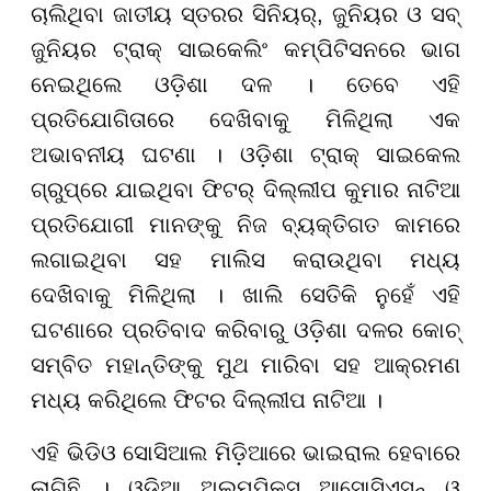
ଚାଲିଥିବା ଜାତୀୟ ସ୍ତରର ସିନିୟର୍, ଜୁନିୟର ଓ ସବ୍
ଜୁନିୟର ଟ୍ରାକ୍ ସାଇକେଲିଂ କମ୍ପିଟିସନରେ ଭାଗ
ନେଇଥିଲେ ଓଡ଼ିଶା ଦଳ । ତେବେ ଏହି
ପ୍ରତିଯୋଗିତାରେ ଦେଖିବାକୁ ମିଳିଥିଲା ଏକ
ଅଭାବନୀୟ ଘଟଣା । ଓଡ଼ିଶା ଟ୍ରାକ୍ ସାଇକେଲ
ଗ୍ରୁପ୍ରେ ଯାଇଥିବା ଫିଟର୍ ଦିଲ୍ଲୀପ କୁମାର ନାଟିଆ
ପ୍ରତିଯୋଗୀ ମାନଙ୍କୁ ନିଜ ବ୍ୟକ୍ତିଗତ କାମରେ
ଲଗାଇଥିବା ସହ ମାଲିସ କରାଉଥିବା ମଧ୍ୟ
ଦେଖିବାକୁ ମିଳିଥିଲା । ଖାଲି ସେତିକି ନୁହେଁ ଏହି
ଘଟଣାରେ ପ୍ରତିବାଦ କରିବାରୁ ଓଡ଼ିଶା ଦଳର କୋଚ୍
ସମ୍ବିତ ମହାନ୍ତିଙ୍କୁ ମୁଥ ମାରିବା ସହ ଆକ୍ରମଣ
ମଧ୍ୟ କରିଥିଲେ ଫିଟର ଦିଲ୍ଲୀପ ନାଟିଆ ।
ଏହି ଭିଡିଓ ସୋସିଆଲ ମିଡ଼ିଆରେ ଭାଇରାଲ ହେବାରେ
ଲାଗିଛି । ଓଡ଼ିଆ ଅଲମ୍ପିକ୍ସ ଆସୋସିଏସନ୍ ଓ