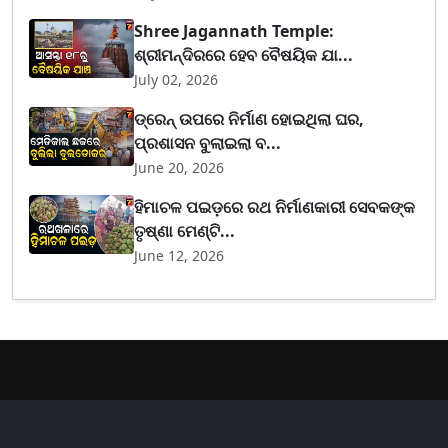
Shree Jagannath Temple:
ଶ୍ରୀମନ୍ଦିରରେ ହେବ ବୈଷୟିକ ଯା...
July 02, 2026
ଡ୍ରେନ୍ ଉପରେ ନିର୍ମାଣ ହୋଇଥିଲା ଘର,
ପ୍ରଶାସନ ବୁଲାଇଲା ବ...
June 20, 2026
ହିମାଚଳ ପଇଡ଼ରେ ରଥ ନିର୍ମାଣକାରୀ ସେବକଙ୍କ
ତୃଷ୍ଣା ମେଣ୍ଟି...
June 12, 2026