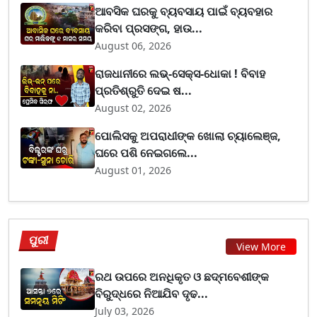
ଆବସିକ ଘରକୁ ବ୍ୟବସାୟ ପାଇଁ ବ୍ୟବହାର
କରିବା ପ୍ରସଙ୍ଗ, ହାଉ...
August 06, 2026
ରାଜଧାନୀରେ ଲଭ୍-ସେକ୍ସ-ଧୋକା ! ବିବାହ
ପ୍ରତିଶ୍ରୁତି ଦେଇ ଷ...
August 02, 2026
ପୋଲିସକୁ ଅପରାଧୀଙ୍କ ଖୋଲା ଚ୍ୟାଲେଞ୍ଜ,
ଘରେ ପଶି ନେଇଗଲେ...
August 01, 2026
ପୁରୀ
View More
ରଥ ଉପରେ ଅନଧିକୃତ ଓ ଛଦ୍ମବେଶୀଙ୍କ
ବିରୁଦ୍ଧରେ ନିଆଯିବ ଦୃଢ...
July 03, 2026