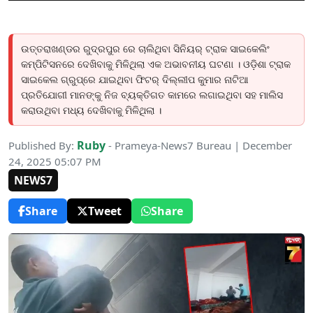
ଉତ୍ତରାଖଣ୍ଡର ରୁଦ୍ରପୁର ରେ ଚାଲିଥିବା ସିନିୟର୍ ଟ୍ରାକ ସାଇକେଲିଂ
କମ୍ପିଟିସନରେ ଦେଖିବାକୁ ମିଳିଥିଲା ଏକ ଅଭାବନୀୟ ଘଟଣା । ଓଡ଼ିଶା ଟ୍ରାକ
ସାଇକେଲ ଗ୍ରୁପ୍‌ରେ ଯାଇଥିବା ଫିଟର୍ ଦିଲ୍ଲୀପ କୁମାର ନାଟିଆ
ପ୍ରତିଯୋଗୀ ମାନଙ୍କୁ ନିଜ ବ୍ୟକ୍ତିଗତ କାମରେ ଲଗାଇଥିବା ସହ ମାଲିସ
କରାଉଥିବା ମଧ୍ୟ ଦେଖିବାକୁ ମିଳିଥିଲା ।
Ruby
Published By:
- Prameya-News7 Bureau | December
24, 2025 05:07 PM
NEWS7
Share
Tweet
Share