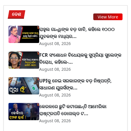
ଦେଶ
View More
ରାହୁଲ ଗାନ୍ଧିଙ୍କ ବଡ଼ ଦାବି, କହିଲେ ୧୦୦୦
ଯୁବକଙ୍କ ମଧ୍ୟର...
August 08, 2026
FCR ସଂଶୋଧନ ବିଧେୟକକୁ ସୁପ୍ରିୟା ସୁଲେଙ୍କ
ବିରୋଧ, କହିଲେ-...
August 08, 2026
UPIକୁ ନେଇ ସରକାରଙ୍କ ବଡ଼ ନିଷ୍ପତ୍ତି,
ସାଧାରଣ ୟୁଜର୍ସଙ୍କ...
August 08, 2026
କେରଳରେ ଛୁଟି କଟାଉଛନ୍ତି ଆମେରିକା
ରାଷ୍ଟ୍ରପତି ଡୋନାଲ୍ଡ ଟ...
August 08, 2026