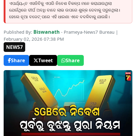
ଏପର୍ଯ୍ୟନ୍ତ ଏସଜିବିକୁ ଏପରି ନିବେଶ ବିକଳ୍ପ ମନେ କରାଯାଉଥିଲା
ଯେଉଁଥିରେ ଦୀର୍ଘ ଅବଧି ବାଦେ ଲାଭ ଉପରେ ଶୁଳ୍କ ଦେବାକୁ ପଡୁନଥିଲା।
ହେଲେ ନୂଆ ବଜେଟ୍ ପରେ ଏହି ଧାରଣା ଏବେ ବଦଳିବାକୁ ଯାଉଛି।
Biswanath
Published By:
- Prameya-News7 Bureau |
February 02, 2026 07:38 PM
NEWS7
Share
Tweet
Share