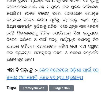
ନିବେଶକଙ୍କ ଆୟ ସହ ସଂଯୁକ୍ତ କରି ଶୁଳ୍କ ନିର୍ଦ୍ଧାରଣ
କରାଯିବ। ୨୦୨୬ ବଜେଟ୍ ପରେ ସୋଭରେନ ଗୋଲ୍ଡ
ବଣ୍ଡରେ ନିବେଶ କରିବା ପୂର୍ବରୁ ଲୋକଙ୍କୁ ଏହାର ପୁରା
ନିୟମ ସମ୍ପୂର୍ଣ୍ଣ ବୁଝିବାକୁ ପଡିବ। ଏବେ ଶୁଳ୍କ ଲାଭ କେବଳ
ସେହି ନିବେଶକଙ୍କୁ ମିଳିବ ଯେଉଁମାନେ ସିଧା ଇସ୍ୟୁରେ
ନିବେଶ କରିବେ ଓ ଦୀର୍ଘ ଅବଧି ପର୍ଯ୍ୟନ୍ତ ବଣ୍ଡକୁ ନିଜ
ପାଖରେ ରଖିବେ। ସରକାରଙ୍କ କହିବା କଥା ଏହା ଦ୍ୱାରା
କର ବ୍ୟବସ୍ଥା ସଫାସୁତରା ରହିବ ଓ ନିବେଶ ସମ୍ପର୍କିତ
ଭ୍ରମ ଦୂର ହେବ।
ଏହା ବି ପଢ଼ନ୍ତୁ :-
ରେଳ ବଜେଟରେ ଓଡ଼ିଶା ପାଇଁ ୧୦
ହଜାର ୯୨୮ କୋଟି, ହେବ ୧୭ ନୂଆ ପ୍ରକଳ୍ପ
Tags:
prameyanews7
Budget 2026