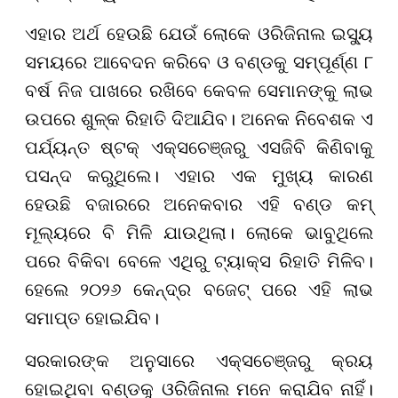
ଏହାର ଅର୍ଥ ହେଉଛି ଯେଉଁ ଲୋକେ ଓରିଜିନାଲ ଇସ୍ୟୁ
ସମୟରେ ଆବେଦନ କରିବେ ଓ ବଣ୍ଡକୁ ସମ୍ପୂର୍ଣ୍ଣ ୮
ବର୍ଷ ନିଜ ପାଖରେ ରଖିବେ କେବଳ ସେମାନଙ୍କୁ ଲାଭ
ଉପରେ ଶୁଳ୍କ ରିହାତି ଦିଆଯିବ। ଅନେକ ନିବେଶକ ଏ
ପର୍ଯ୍ୟନ୍ତ ଷ୍ଟକ୍ ଏକ୍ସଚେଞ୍ଜରୁ ଏସଜିବି କିଣିବାକୁ
ପସନ୍ଦ କରୁଥିଲେ। ଏହାର ଏକ ମୁଖ୍ୟ କାରଣ
ହେଉଛି ବଜାରରେ ଅନେକବାର ଏହି ବଣ୍ଡ କମ୍
ମୂଲ୍ୟରେ ବି ମିଳି ଯାଉଥିଲା। ଲୋକେ ଭାବୁଥିଲେ
ପରେ ବିକିବା ବେଳେ ଏଥିରୁ ଟ୍ୟାକ୍ସ ରିହାତି ମିଳିବ।
ହେଲେ ୨୦୨୬ କେନ୍ଦ୍ର ବଜେଟ୍ ପରେ ଏହି ଲାଭ
ସମାପ୍ତ ହୋଇଯିବ।
ସରକାରଙ୍କ ଅନୁସାରେ ଏକ୍ସଚେଞ୍ଜରୁ କ୍ରୟ
ହୋଇଥିବା ବଣ୍ଡକୁ ଓରିଜିନାଲ ମନେ କରାଯିବ ନାହିଁ।