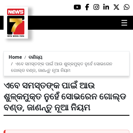
☰
Home
ବାଣିଜ୍ୟ
ଏବେ ସମସ୍ତଙ୍କ ପାଇଁ ଆଉ ଶୁଳ୍କମୁକ୍ତ ନୁହେଁ ସୋଭରେନ
ଗୋଲ୍ଡ ବଣ୍ଡ, ଜାଣନ୍ତୁ ନୂଆ ନିୟମ
ଏବେ ସମସ୍ତଙ୍କ ପାଇଁ ଆଉ
ଶୁଳ୍କମୁକ୍ତ ନୁହେଁ ସୋଭରେନ ଗୋଲ୍ଡ
ବଣ୍ଡ, ଜାଣନ୍ତୁ ନୂଆ ନିୟମ