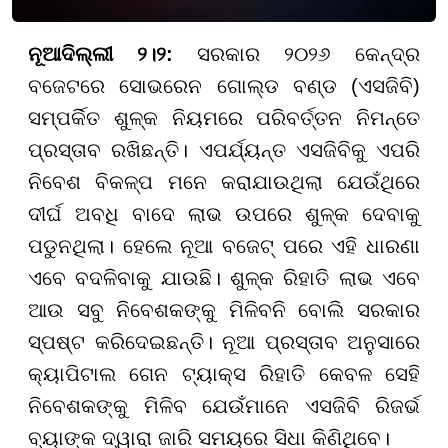
ନୂଆଦିଲ୍ଲୀ ୨।୨:
ସରକାର ୨୦୨୬ କେନ୍ଦ୍ର
ବଜେଟରେ ସୋଭରେନ ଗୋଲ୍ଡ ବଣ୍ଡ (ଏସଜିବି)
ସମ୍ପର୍କିତ ଶୁଳ୍କ ନିୟମରେ ପରିବର୍ତ୍ତନ ନିମନ୍ତେ
ପ୍ରସ୍ତାବ ରଖିଛନ୍ତି। ଏପର୍ଯ୍ୟନ୍ତ ଏସଜିବିକୁ ଏପରି
ନିବେଶ ବିକଳ୍ପ ମନେ କରାଯାଉଥିଲା ଯେଉଁଥିରେ
ଦୀର୍ଘ ଅବଧି ବାଦେ ଲାଭ ଉପରେ ଶୁଳ୍କ ଦେବାକୁ
ପଡୁନଥିଲା। ହେଲେ ନୂଆ ବଜେଟ୍ ପରେ ଏହି ଧାରଣା
ଏବେ ବଦଳିବାକୁ ଯାଉଛି। ଶୁଳ୍କ ରିହାତି ଲାଭ ଏବେ
ଆଉ ସବୁ ନିବେଶକଙ୍କୁ ମିଳିବନି ବୋଲି ସରକାର
ସ୍ପଷ୍ଟ କରିଦେଇଛନ୍ତି। ନୂଆ ପ୍ରସ୍ତାବ ଅନୁସାରେ
କ୍ୟାପିଟାଲ ଗେନ ଟ୍ୟାକ୍ସ ରିହାତି କେବଳ ସେହି
ନିବେଶକଙ୍କୁ ମିଳିବ ଯେଉଁମାନେ ଏସଜିବି ରିଜର୍ଭ
ବ୍ୟାଙ୍କ ଦ୍ୱାରା ଜାରି ସମୟରେ ସିଧା କିଣିଥିବେ।