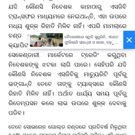
ଯଦି କୌଣସି ନିବେଶକ କାହାଠାରୁ ଏସଜିବି
ଟ୍ରାନ୍ସଫର ମାଧ୍ୟମରେ ନେଇଥାନ୍ତି, ଏହା ଉପରେ
ମଧ୍ୟ ଶୁଳ୍କ ରିହାତି ମିଳିବ ନାହିଁ। ଏପରି ମାମଲାରେ
ବଣ୍ଡ ବିକ୍ରିରୁ ମିଳିବାକୁ ଥିବା ଲାଭ ଉପରେ
×
ବୈତରଣୀରେ ସ୍ଥିତି ସୁଧୁରିନି, ଏପଟେ
ଫୁଲିଲାଣି ସାଳନ୍ଦୀ ଓ ଶାଖା, ବଢ଼ୁଛି
କ୍ୟାପିଟାଲ ଗେନ ଟ୍ୟାକ୍ସ ଦେବାକୁ ପଡିବ। ଏଣୁ
ବନ୍ୟା ଭୟ
ସେକେଣ୍ଡାରୀ ମାର୍କେଟରେ ଟ୍ରେଡିଂ କରୁଥିବା
ନିବେଶକଙ୍କୁ ଝଟକା ଲାଗି ପାରେ। ସେହିପରି ଯଦି
କୌଣସି ନିବେଶକ ଏସଜିବିକୁ ମାଚ୍ୟୁରିଟି ପୂର୍ବରୁ
ଭଙ୍ଗାନ୍ତି ତେବେ ତାଙ୍କୁ ଟ୍ୟାକ୍ସରେ କୌଣସି
ରିହାତି ମିଳିବ ନାହିଁ। ଅର୍ଥାତ ଧାର୍ଯ୍ୟ ସମୟ ପୂର୍ବରୁ
ରିଡେମ୍ପସନ କଲେ ଲାଭ ଉପରେ ଶୁଳ୍କ ଦେବାକୁ
ପଡିବ।
ତେବେ ସୋଭରେନ ଗୋଲ୍ଡ ବଣ୍ଡରେ ପ୍ରତିବର୍ଷ ମିଳୁଥିବା
୨.୫% ସୁଧରେ ଟ୍ୟାକ୍ସ ନିୟମ ପୂର୍ବପରି ରହିବ। ଏହି ସୁଧକୁ