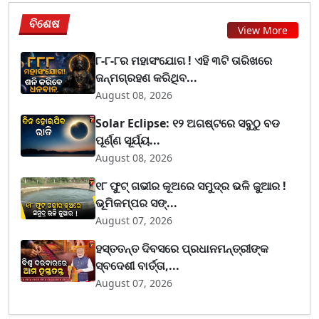
ବିଶେଷ
View More
୮-୮-୮ର ମହାସଂଯୋଗ ! ଏହି ୩ଟି ତାରିଖରେ
ଜନ୍ମଗ୍ରହଣ କରିଥିବ...
August 08, 2026
Solar Eclipse: ୧୨ ଅଗଷ୍ଟରେ ସବୁଠୁ ବଡ
ପୂର୍ଣ୍ଣ ସୂର୍ଯ୍ୟ...
August 08, 2026
୧୮ ଫୁଟ୍ ଗଭୀର କୂଅରେ ସମୁଦ୍ର ଭଳି ଜୁଆର !
ଭୂମିକମ୍ପର ସଙ୍...
August 07, 2026
ହସ୍ତତନ୍ତ ଦିବସରେ ପ୍ରଧାନମନ୍ତ୍ରୀଙ୍କ
ସ୍ବଦେଶୀ ବାର୍ତ୍ତା,...
August 07, 2026