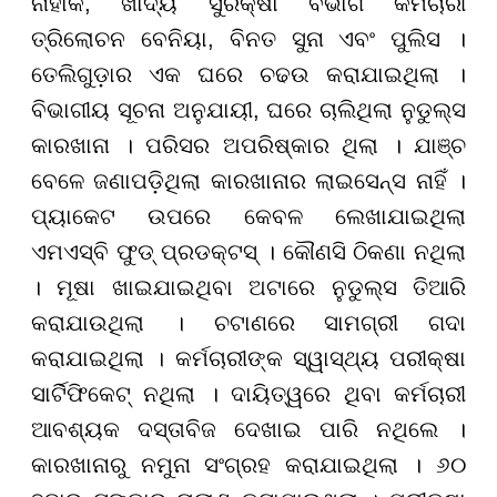
ନାହାକ, ଖାଦ୍ୟ ସୁରକ୍ଷା ବିଭାଗ କର୍ମଚାରୀ
ତ୍ରିଲୋଚନ ବେନିୟା, ବିନତ ସୁନା ଏବଂ ପୁଲିସ ।
ତେଲିଗୁଡ଼ାର ଏକ ଘରେ ଚଢଉ କରାଯାଇଥିଲା ।
ବିଭାଗୀୟ ସୂଚନା ଅନୁଯାୟୀ, ଘରେ ଚାଲିଥିଲା ନୁଡୁଲ୍ସ
କାରଖାନା । ପରିସର ଅପରିଷ୍କାର ଥିଲା । ଯାଞ୍ଚ
ବେଳେ ଜଣାପଡ଼ିଥିଲା କାରଖାନାର ଲାଇସେନ୍ସ ନାହିଁ ।
ପ୍ୟାକେଟ ଉପରେ କେବଳ ଲେଖାଯାଇଥିଲା
ଏମଏସ୍ବି ଫୁଡ୍ ପ୍ରଡକ୍ଟସ୍ । କୌଣସି ଠିକଣା ନଥିଲା
। ମୂଷା ଖାଇଯାଇଥିବା ଅଟାରେ ନୁଡୁଲ୍ସ ତିଆରି
କରାଯାଉଥିଲା । ଚଟାଣରେ ସାମଗ୍ରୀ ଗଦା
କରାଯାଇଥିଲା । କର୍ମଚାରୀଙ୍କ ସ୍ୱାସ୍ଥ୍ୟ ପରୀକ୍ଷା
ସାର୍ଟିଫିକେଟ୍ ନଥିଲା । ଦାୟିତ୍ୱରେ ଥିବା କର୍ମଚାରୀ
ଆବଶ୍ୟକ ଦସ୍ତାବିଜ ଦେଖାଇ ପାରି ନଥିଲେ ।
କାରଖାନାରୁ ନମୁନା ସଂଗ୍ରହ କରାଯାଇଥିଲା । ୬୦