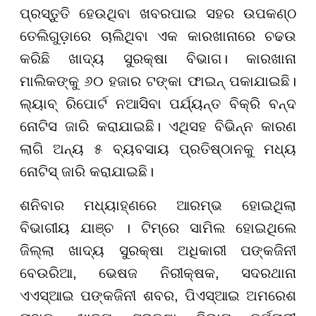
ପ୍ରସ୍ତୁତି ହେଉଥିବା ଖବରପାଇ ସହର ଉପକଣ୍ଠ
ତେଲିଗୁଡ଼ାରେ ଚାଲିଥିବା ଏକ କାରଖାନାରେ ଚଢଉ
କରିଛି ଖାଦ୍ୟ ସୁରକ୍ଷା ବିଭାଗ। କାରଖାନା
ମାଲିକଙ୍କୁ ୬୦ ହଜାର ଟଙ୍କା ଫାଇନ୍ ପକାଯାଇଛି।
ଲ୍ୟାବ୍ ରିପୋର୍ଟ ନଆସିବା ପର୍ଯ୍ୟନ୍ତ ବିକ୍ରି ବନ୍ଦ
ନୋଟିସ ଜାରି କରାଯାଇଛି। ଏଥିସହ ବିଭିନ୍ନ କାରଣ
ଲାଗି ଅନ୍ୟ ୫ ବ୍ୟବସାୟ ପ୍ରତିଷ୍ଠାନକୁ ମଧ୍ୟ
ନୋଟିସ୍ ଜାରି କରାଯାଇଛି।
ଶନିବାର ମଧ୍ୟାହ୍ଣରେ ଆରମ୍ଭ ହୋଇଥିଲା
ବିଭାଗୀୟ ଯାଞ୍ଚ । ଟିମ୍ରେ ସାମିଲ ହୋଇଥିଲେ
ଜିଲ୍ଲା ଖାଦ୍ୟ ସୁରକ୍ଷା ଅଧିକାରୀ ପଙ୍କଜିନୀ
ବେଉରିଆ, ଭେଷଜ ନିରୀକ୍ଷକ, ସଦରଥାନା
ଏଏସ୍ଆଇ ପଙ୍କଜିନୀ ଶବର, ପିଏସ୍ଆଇ ଅମରେଶ