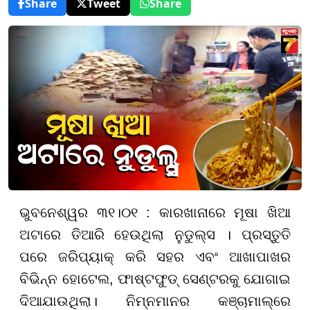
Share
Tweet
Share
ଭୁବନେଶ୍ୱର ୩୧।୦୧ : କାରଖାନାରେ ମୂଷା ଖିଆ
ଅଟାରେ ତିଆରି ହେଉଥିଲା ନୁଡୁଲ୍ସ । ପ୍ରସ୍ତୁତି
ପରେ ଜରିପ୍ୟାକ୍ କରି ସହର ଏବଂ ଆଖାପାଖର
ବିଭିନ୍ନ ହୋଟେଲ, ଫାଷ୍ଟଫୁଡ୍ ସେଣ୍ଟରକୁ ଯୋଗାଇ
ଦିଆଯାଉଥିଲା। ନିମ୍ନମାନର କଞ୍ଚାମାଲ୍ରେ