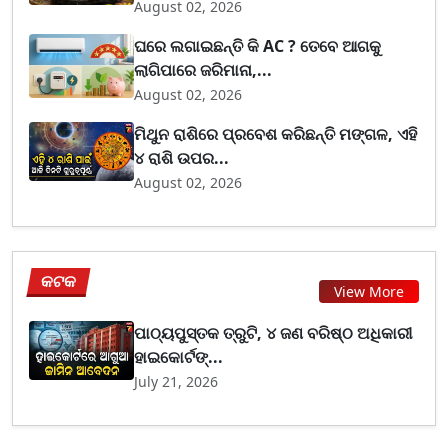
August 02, 2026
ଘରେ ଲଗାଇଛନ୍ତି କି AC ? ତେବେ ଆଗକୁ
ଲାଗିପାରେ ଜରିମାନା,...
August 02, 2026
ମିଥୁନ ରାଶିରେ ପ୍ରବେଶ କରିଛନ୍ତି ମଙ୍ଗଳ, ଏହି
୪ ରାଶି ଉପର...
August 02, 2026
କଟକ
View More
ପାଠ୍ୟପୁସ୍ତକ ତ୍ରୁଟି, ୪ ଜଣ ବରିଷ୍ଠ ଅଧିକାରୀ
ହାଇକୋର୍ଟଙ୍...
July 21, 2026