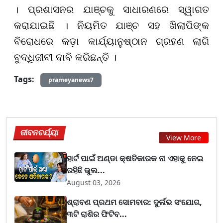
। ପ୍ରଶାସନର ଯାଞ୍ଚକୁ ସାଧାରଣରେ ସ୍ୱାଗତ
କରାଯାଇଛି । ନିୟମିତ ଯାଞ୍ଚ ସହ ଖିଲାପିଙ୍କ
ବିରୋଧରେ କଡ଼ା କାର୍ଯ୍ୟାନୁଷ୍ଠାନ ଗ୍ରହଣ ଲାଗି
ବୁଦ୍ଧିଜୀବୀ ଦାବି କରିଛନ୍ତି ।
Tags:
prameyanews7
ଜୀବନଚର୍ଯ୍ୟା
View More
ହାର୍ଟ ପାଇଁ ଅଣ୍ଡା କ୍ଷତିକାରକ ନା ଏହାକୁ ନେଇ
ରହିଛି ଭୁଲ...
August 03, 2026
ଶ୍ରାବଣ ପ୍ରଥମ ସୋମବାର: ଦୁର୍ଲଭ ସଂଯୋଗ,
୩ଟି ରାଶିର ଫିଟିବ...