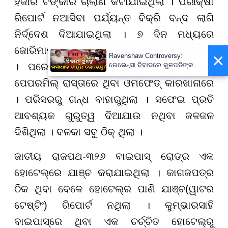
ହଜାର ଟଙ୍କାର ଚାଲାଣ କଟାଯାଇଥିଲା । ପରୀକ୍ଷା
ରିପୋର୍ଟ ନଆସିବା ପର୍ଯ୍ୟନ୍ତ ବିକ୍ରି ବନ୍ଦ ଲାଗି
ନିର୍ଦ୍ଦେଶ ଦିଆଯାଇଥିଲା । ୭ ଦିନ ମଧ୍ୟରେ
ଜୋରିମାନା ଟଙ୍କା ଦାଖଲ ସହ ତାଗିଦ କରାଯାଇଥିଲା
×
Ravenshaw Controversy:
ରେଭେନ୍ସା ବିବାଦରେ କୁଳପତିଙ୍କ
। ପରେ ଟିମ୍ ପହଞ୍ଚିଥିଲା ରେଲୱେ ଷ୍ଟେସନ୍-
ପ୍ରଥମ ପ୍ରତିକ୍ରିୟା- 'ଅନାବଶ୍ୟକ
ପେପରମିଲ୍ ରାସ୍ତାରେ ଥିବା ଓମଫେଡ୍ କାରଖାନାରେ
ଥିଲା ଘଟଣା'
। ପରିସରରୁ ଗନ୍ଧ ବାହାରୁଥିଲା । ସଫେଇ ପ୍ରତି
ଆବଶ୍ୟକ ଗୁରୁତ୍ୱ ଦିଆଯାଉ ନଥିବା ଜଳଜଳ
ଦିଶିଥିଲା । ବଳକା ସବୁ ଠିକ୍ ଥିଲା ।
ଜାତୀୟ ରାଜପଥ-୩୨୬ ବାଇପାସ୍ ରୋଡ୍ର ଏକ
ହୋଟେଲ୍ରେ ଯାଞ୍ଚ କରାଯାଇଥିଲା । କାଗଜପତ୍ର
ଠିକ ଥିବା ବେଳେ ହୋଟେଲ୍ର ପାଣି ଯାଞ୍ଚ(ୱାଟର
ଟେଷ୍ଟିଂ) ରିପୋର୍ଟ ନଥିଲା । କୁମ୍ଭାରସାହି
ବାଇପାସ୍ରେ ଥିବା ଏକ ଚର୍ଚ୍ଚିତ ହୋଟେଲ୍ରୁ