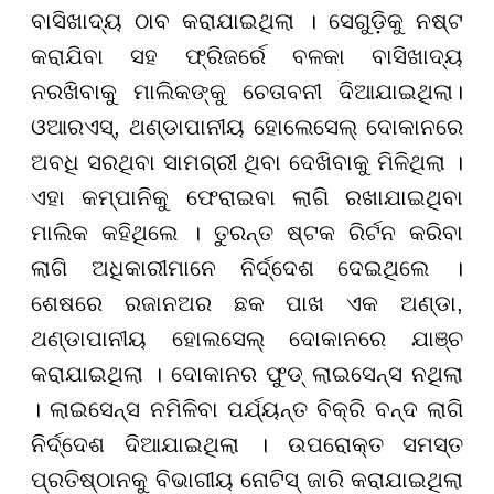
ବାସିଖାଦ୍ୟ ଠାବ କରାଯାଇଥିଲା । ସେଗୁଡ଼ିକୁ ନଷ୍ଟ
କରାଯିବା ସହ ଫ୍ରିଜର୍ରେ ବଳକା ବାସିଖାଦ୍ୟ
ନରଖିବାକୁ ମାଲିକଙ୍କୁ ଚେତାବନୀ ଦିଆଯାଇଥିଲା।
ଓଆରଏସ୍, ଥଣ୍ଡାପାନୀୟ ହୋଲେସେଲ୍ ଦୋକାନରେ
ଅବଧି ସରଥିବା ସାମଗ୍ରୀ ଥିବା ଦେଖିବାକୁ ମିଳିଥିଲା ।
ଏହା କମ୍ପାନିକୁ ଫେରାଇବା ଲାଗି ରଖାଯାଇଥିବା
ମାଲିକ କହିଥିଲେ । ତୁରନ୍ତ ଷ୍ଟକ ରିର୍ଟନ କରିବା
ଲାଗି ଅଧିକାରୀମାନେ ନିର୍ଦ୍ଦେଶ ଦେଇଥିଲେ ।
ଶେଷରେ ରଜାନଅର ଛକ ପାଖ ଏକ ଅଣ୍ଡା,
ଥଣ୍ଡାପାନୀୟ ହୋଲସେଲ୍ ଦୋକାନରେ ଯାଞ୍ଚ
କରାଯାଇଥିଲା । ଦୋକାନର ଫୁଡ୍ ଲାଇସେନ୍ସ ନଥିଲା
। ଲାଇସେନ୍ସ ନମିଳିବା ପର୍ଯ୍ୟନ୍ତ ବିକ୍ରି ବନ୍ଦ ଲାଗି
ନିର୍ଦ୍ଦେଶ ଦିଆଯାଇଥିଲା । ଉପରୋକ୍ତ ସମସ୍ତ
ପ୍ରତିଷ୍ଠାନକୁ ବିଭାଗୀୟ ନୋଟିସ୍ ଜାରି କରାଯାଇଥିଲା