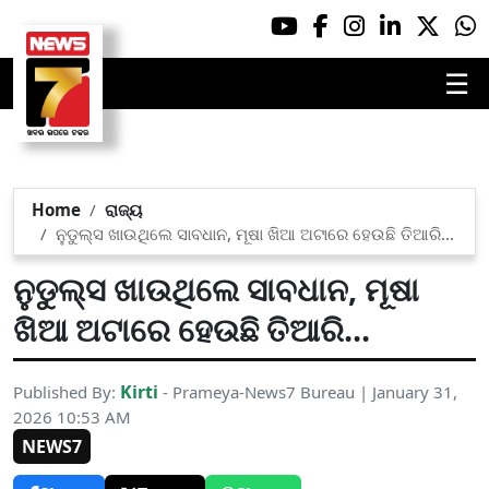
☰
Home
ରାଜ୍ୟ
ନୁଡୁଲ୍ସ ଖାଉଥିଲେ ସାବଧାନ, ମୂଷା ଖିଆ ଅଟାରେ ହେଉଛି ତିଆରି...
ନୁଡୁଲ୍ସ ଖାଉଥିଲେ ସାବଧାନ, ମୂଷା
ଖିଆ ଅଟାରେ ହେଉଛି ତିଆରି...
Kirti
Published By:
- Prameya-News7 Bureau | January 31,
2026 10:53 AM
NEWS7