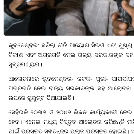
ଭୁବନେଶ୍ବର: ସରିଲା ନୀତି ଆୟୋଗ ସିଇଓ ଏବଂ ମୁଖ୍ୟ
ବିକାଶ ଏବଂ ଅଗ୍ରଗତି ନେଇ ରାଜ୍ୟ ସରକାରଙ୍କ ସହ 
ସୁବ୍ରମଣ୍ୟମ।
ଆଲୋଚନାରେ ଭୁବନେଶ୍ଵର- କଟକ- ପୁରୀ- ପାରାଦୀପ
ଅଗ୍ରଗତି ନେଇ ରାଜ୍ୟ ସରକାରଙ୍କ ସହ ଆଲୋଚନା କରି
ଉପରେ ଗୁରୁତ୍ବ ଦିଆଯାଇଛି।
ସେହିଭଳି ୨୦୩୬ ଓ ୨୦୪୭ ଭିଜନ କାର୍ଯ୍ୟକାରୀ ନେଇ
ହେବ। ଏନେଇ ମଧ୍ୟ ବିସ୍ତୃତ ଆଲୋଚନା କରିଛନ୍ତି ନୀତ
ପାଇଁ ପ୍ରସ୍ତୁତ ସ୍ଵତନ୍ତ୍ର ପ୍ଲାନ ପ୍ରସ୍ତୁତ ହୋଇଛି। ଏ