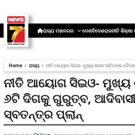
ରାଜ୍ୟ
ମହାନଗର
ଦେଶ
ବିଦେଶ
ରାଜନୀତି
ଶିକ୍ଷା 
Home
ରାଜ୍ୟ
ନୀତି ଆୟୋଗ ସିଇଓ- ମୁଖ୍ୟ ଶାସନ ସଚିବଙ୍କ ବୈଠକରେ 
ନୀତି ଆୟୋଗ ସିଇଓ- ମୁଖ୍ୟ
୬ଟି ଦିଗକୁ ଗୁରୁତ୍ବ, ଆଦିବା
ସ୍ବତନ୍ତ୍ର ପ୍ଲାନ୍