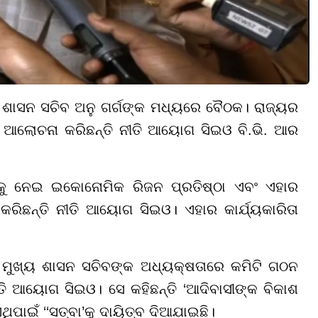
 ଶାସନ ସଚିବ ଅନୁ ଗର୍ଗଙ୍କ ମଧ୍ୟରେ ବୈଠକ। ରାଜ୍ୟର
ଆଲୋଚନା କରିଛନ୍ତି ନୀତି ଆୟୋଗ ସିଇଓ ବି.ଭି. ଆର
କୁ ନେଇ ଇକୋନୋମିକ ରିଜନ ପ୍ରତିଷ୍ଠା ଏବଂ ଏହାର
ଛନ୍ତି ନୀତି ଆୟୋଗ ସିଇଓ। ଏହାର କାର୍ଯ୍ୟକାରିତା
 ମୁଖ୍ୟ ଶାସନ ସଚିବଙ୍କ ଅଧ୍ୟକ୍ଷତାରେ କମିଟି ଗଠନ
ି ଆୟୋଗ ସିଇଓ। ସେ କହିଛନ୍ତି ‘ଆଦିବାସୀଙ୍କ ବିକାଶ
ଥିପାଇଁ ‘‘ସତ୍ବା’କୁ ଦାୟିତ୍ବ ଦିଆଯାଇଛି।