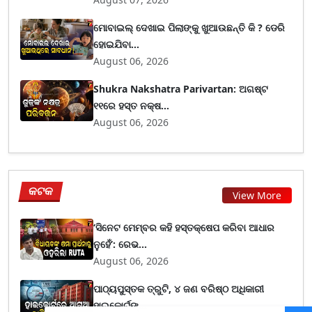
ମୋବାଇଲ୍ ଦେଖାଇ ପିଲାଙ୍କୁ ଖୁଆଉଛନ୍ତି କି ? ଡେରି
ହୋଇଯିବା...
August 06, 2026
Shukra Nakshatra Parivartan: ଅଗଷ୍ଟ
୧୧ରେ ହସ୍ତ ନକ୍ଷ...
August 06, 2026
କଟକ
View More
‘ସିନେଟ ମେମ୍ବର କହି ହସ୍ତକ୍ଷେପ କରିବା ଆଧାର
ନୁହେଁ’: ରେଭ...
August 06, 2026
ପାଠ୍ୟପୁସ୍ତକ ତ୍ରୁଟି, ୪ ଜଣ ବରିଷ୍ଠ ଅଧିକାରୀ
ହାଇକୋର୍ଟଙ୍...