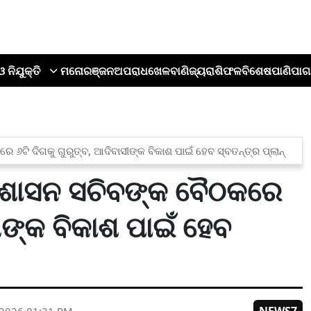
ଓ ନିଯୁକ୍ତି
ମନୋରଞ୍ଜନ
ଅପରାଧ
ଖେଳ
ବାଣିଜ୍ୟ
ରାଶିଫଳ
ବିଶେଷ
ପାଣିପାଗ
୬ଟି ଦିଗକୁ ଗୁରୁତ୍ବ, ଆଦିବାସୀଙ୍କ ବିକାଶ ପାଇଁ ହେବ ସ୍ବତନ୍ତ୍ର ପ୍ଲାନ୍
 ଶାସନ ସଚିବଙ୍କ ବୈଠକରେ
ସୀଙ୍କ ବିକାଶ ପାଇଁ ହେବ