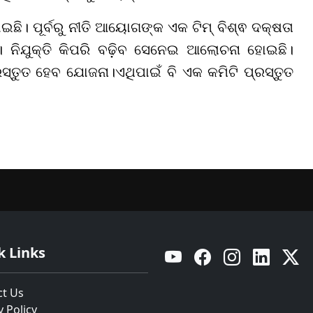
ଇଛି। ପୂର୍ବରୁ ନୀତି ଆୟୋଗଙ୍କ ଏକ ଟିମ୍ ବିଶ୍ଵ ଦକ୍ଷତା
। ନିଯୁକ୍ତି କିପରି ବଢ଼ିବ ସେନେଇ ଆଲୋଚନା ହୋଇଛି।
୍ରସ୍ତୁତ ହେବ ଯୋଜନା।ଏଥିପାଇଁ ବି ଏକ କମିଟି ପ୍ରସ୍ତୁତ
k Links
YouTube
Facebook
Instagram
Linkedin
Twitt
ct Us
y Policy