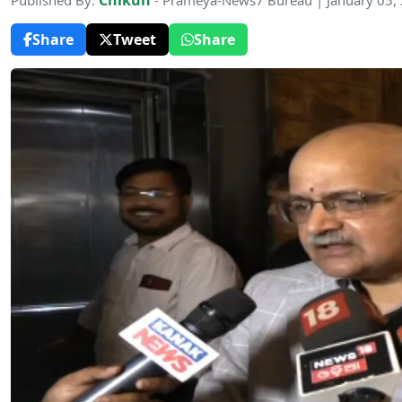
Chikun
Published By:
- Prameya-News7 Bureau | January 05,
Share
Tweet
Share