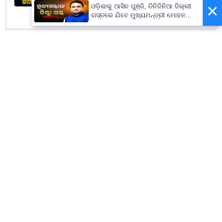
×
July 21, 2026
ଓଡ଼ିଶାକୁ ଆସିବ ପୁଞ୍ଜି, ତିନିଦିନିଆ ଦିଲ୍ଲୀ
ଗସ୍ତରେ ଯିବେ ମୁଖ୍ୟମନ୍ତ୍ରୀ ମୋହନ
ମାଝୀ