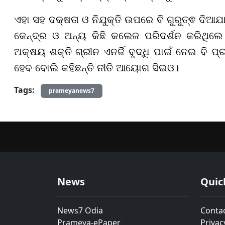
ଏହା ସହ ଦକ୍ଷତା ଓ ନିଯୁକ୍ତି ଉପରେ ବି ଗୁରୁତ୍ଵ ଦିଆଯା
କେନ୍ଦ୍ର ଓ ଅନ୍ୟ କିଛି କଲେଜ ପରିଦର୍ଶନ କରିଥିଲେ
ଅକ୍ଷୟ ଶକ୍ତି ଗ୍ରୀନ ଏନର୍ଜି ବୃଦ୍ଧି ପାଇଁ ନେଇ ବି ପ
ହେବ ବୋଲି କହିଛନ୍ତି ନୀତି ଆୟୋଗ ସିଇଓ।
Tags:
prameyanews7
News
Quic
News7 Odia
Conta
Prameya-ePaper
Privac