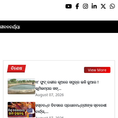
ଜୀବନଚର୍ଯ୍ୟା
ବିଶେଷ
View More
୧୮ ଫୁଟ୍ ଗଭୀର କୂଅରେ ସମୁଦ୍ର ଭଳି ଜୁଆର !
ଭୂମିକମ୍ପର ସଙ୍...
August 07, 2026
ହସ୍ତତନ୍ତ ଦିବସରେ ପ୍ରଧାନମନ୍ତ୍ରୀଙ୍କ ସ୍ବଦେଶୀ
ବାର୍ତ୍ତା,...
August 07, 2026