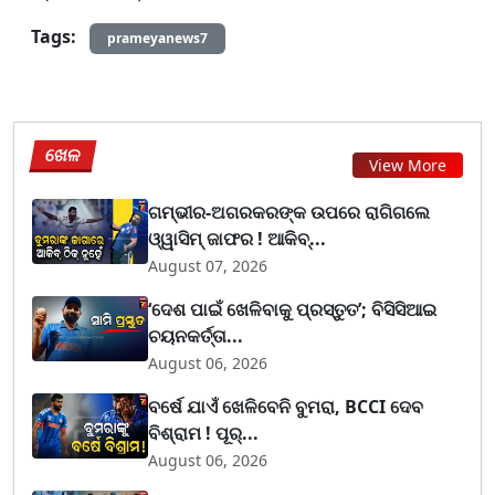
Tags:
prameyanews7
ଖେଳ
View More
ଗମ୍ଭୀର-ଅଗରକରଙ୍କ ଉପରେ ରାଗିଗଲେ
ଓ୍ୱାସିମ୍ ଜାଫର ! ଆକିବ୍...
August 07, 2026
‘ଦେଶ ପାଇଁ ଖେଳିବାକୁ ପ୍ରସ୍ତୁତ’; ବିସିସିଆଇ
ଚୟନକର୍ତ୍ତା...
August 06, 2026
ବର୍ଷେ ଯାଏଁ ଖେଳିବେନି ବୁମରା, BCCI ଦେବ
ବିଶ୍ରାମ ! ପୂର୍...
August 06, 2026