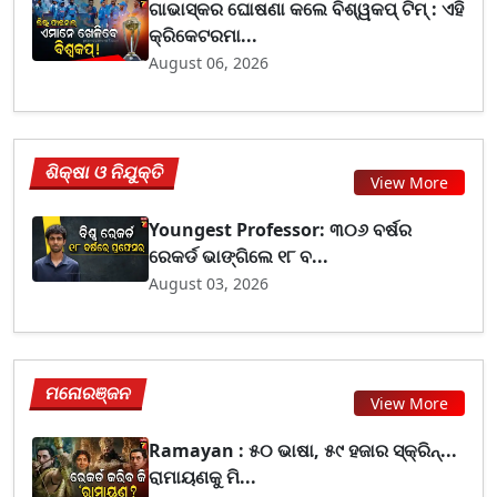
ଗାଭାସ୍କର ଘୋଷଣା କଲେ ବିଶ୍ୱକପ୍ ଟିମ୍ : ଏହି
କ୍ରିକେଟରମା...
August 06, 2026
ଶିକ୍ଷା ଓ ନିଯୁକ୍ତି
View More
Youngest Professor: ୩୦୬ ବର୍ଷର
ରେକର୍ଡ ଭାଙ୍ଗିଲେ ୧୮ ବ...
August 03, 2026
ମନୋରଞ୍ଜନ
View More
Ramayan : ୫୦ ଭାଷା, ୫୯ ହଜାର ସ୍କ୍ରିନ୍...
ରାମାୟଣକୁ ମି...