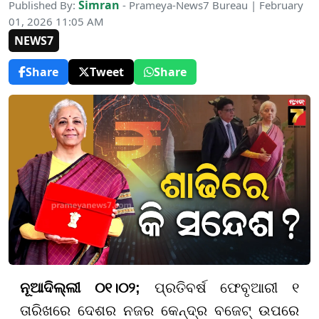
Simran
Published By:
- Prameya-News7 Bureau | February
01, 2026 11:05 AM
NEWS7
Share
Tweet
Share
ନୂଆଦିଲ୍ଲୀ ୦୧।୦୨;
ପ୍ରତିବର୍ଷ ଫେବୃଆରୀ ୧
ତାରିଖରେ ଦେଶର ନଜର କେନ୍ଦ୍ର ବଜେଟ୍ ଉପରେ