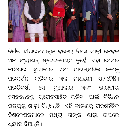
ନିର୍ମଳା ସୀତାରମଣଙ୍କ ବଜେଟ୍ ଦିବସ ଶାଢ଼ୀ କେବଳ
ଏକ ଫ୍ୟାଶନ୍ ଷ୍ଟେଟମେଣ୍ଟ ନୁହେଁ, ଏହା ଦେଶର
କାରିଗର, ବୁଣାକାର ଏବଂ ପାରମ୍ପରିକ କଳାକୁ
ପ୍ରଦର୍ଶନ କରିବାର ଏକ ମାଧ୍ୟମ ପାଲଟିଛି।
ପ୍ରତିବର୍ଷ, ସେ ବୁଣାକାର ଏବଂ ଭାରତୀୟ
ହସ୍ତତନ୍ତକୁ ପ୍ରୋତ୍ସାହିତ କରିବା ପାଇଁ ବିଭିନ୍ନ
ରାଜ୍ୟରୁ ଶାଢ଼ୀ ପିନ୍ଧନ୍ତି। ଏହି କାରଣରୁ ରାଜନୈତିକ
ବିଶ୍ଳେଷକମାନେ ମଧ୍ୟ ତାଙ୍କ ଶାଢ଼ୀ ଉପରେ
ଧ୍ୟାନ ଦିଅନ୍ତି।