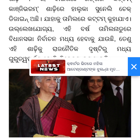
କାଞ୍ଜିଭରମ୍' ଶାଢ଼ିରେ ହାଲୁକା ସୁନେଲି ଚେକ୍
ଡିଜାଇନ୍ ଅଛି। ଯାହାକୁ ତାମିଲରେ କଟ୍ଟମ୍ କୁହାଯାଏ।
ଉଲ୍ଲେଖଯୋଗ୍ୟ, ଏହି ବର୍ଷ ତାମିଲନାଡୁରେ
ବିଧାନସଭା ନିର୍ବାଚନ ମଧ୍ୟ ହେବାକୁ ଯାଉଛି, ତେଣୁ
ଏହି ଶାଢ଼ିକୁ ରାଜନୈତିକ ଦୃଷ୍ଟିରୁ ମଧ୍ୟ
ଗୁରୁତ୍ୱପୂର୍ଣ୍ଣ ବୋଲି ବିବେଚନା କରାଯାଉଛି।
×
କ୍ଵାର୍ଟର ଭିତରେ ମହିଳା
ଆଟେଣ୍ଡାଣ୍ଟଙ୍କ ଝୁଲନ୍ତା ମୃତଦେହ
ଉଦ୍ଧାର