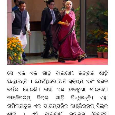
ସେ ଏକ ଏକ ଗାଢ଼ ବାଇଗଣୀ ରଙ୍ଗର ଶାଢ଼ି
ପିନ୍ଧିଛନ୍ତି । ଯେଉଁଥିରେ ଅତି ସୂକ୍ଷ୍ମ ଏବଂ ସରଳ
ବର୍ଡର ହୋଇଛି। ତାହା ଏକ ହାତବୁଣା ବାଇଗଣୀ
କାଞ୍ଜିବରମ୍ ସିଲ୍କ ଶାଢ଼ି ପିନ୍ଧିଛନ୍ତି। ଏହା
ତାମିଲନାଡୁର ଏକ ପାରମ୍ପରିକ କାଞ୍ଜିଭରମ୍ ସିଲ୍କ
ଶାଢ଼ି । ଏହି ବାଇଗଣୀ ରଙ୍ଗର 'କଟ୍ଟମ୍