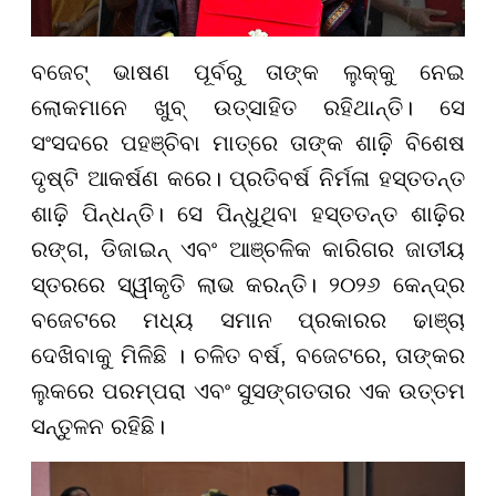
ବଜେଟ୍ ଭାଷଣ ପୂର୍ବରୁ ତାଙ୍କ ଲୁକ୍‌କୁ ନେଇ
ଲୋକମାନେ ଖୁବ୍ ଉତ୍ସାହିତ ରହିଥାନ୍ତି। ସେ
ସଂସଦରେ ପହଞ୍ଚିବା ମାତ୍ରେ ତାଙ୍କ ଶାଢ଼ି ବିଶେଷ
ଦୃଷ୍ଟି ଆକର୍ଷଣ କରେ। ପ୍ରତିବର୍ଷ ନିର୍ମଳା ହସ୍ତତନ୍ତ
ଶାଢ଼ି ପିନ୍ଧନ୍ତି। ସେ ପିନ୍ଧୁଥିବା ହସ୍ତତନ୍ତ ଶାଢ଼ିର
ରଙ୍ଗ, ଡିଜାଇନ୍ ଏବଂ ଆଞ୍ଚଳିକ କାରିଗର ଜାତୀୟ
ସ୍ତରରେ ସ୍ୱୀକୃତି ଲାଭ କରନ୍ତି। ୨୦୨୬ କେନ୍ଦ୍ର
ବଜେଟରେ ମଧ୍ୟ ସମାନ ପ୍ରକାରର ଢାଞ୍ଚା
ଦେଖିବାକୁ ମିଳିଛି । ଚଳିତ ବର୍ଷ, ବଜେଟରେ, ତାଙ୍କର
ଲୁକରେ ପରମ୍ପରା ଏବଂ ସୁସଙ୍ଗତତାର ଏକ ଉତ୍ତମ
ସନ୍ତୁଳନ ରହିଛି।