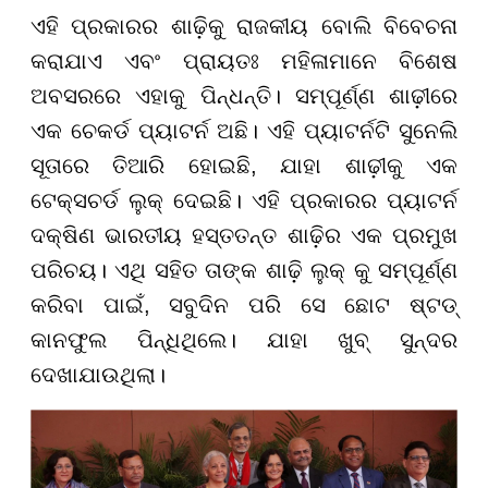
ଏହି ପ୍ରକାରର ଶାଢ଼ିକୁ ରାଜକୀୟ ବୋଲି ବିବେଚନା
କରାଯାଏ ଏବଂ ପ୍ରାୟତଃ ମହିଳାମାନେ ବିଶେଷ
ଅବସରରେ ଏହାକୁ ପିନ୍ଧନ୍ତି। ସମ୍ପୂର୍ଣ୍ଣ ଶାଢ଼ୀରେ
ଏକ ଚେକର୍ଡ ପ୍ୟାଟର୍ନ ଅଛି। ଏହି ପ୍ୟାଟର୍ନଟି ସୁନେଲି
ସୂତାରେ ତିଆରି ହୋଇଛି, ଯାହା ଶାଢ଼ୀକୁ ଏକ
ଟେକ୍ସଚର୍ଡ ଲୁକ୍ ଦେଇଛି। ଏହି ପ୍ରକାରର ପ୍ୟାଟର୍ନ
ଦକ୍ଷିଣ ଭାରତୀୟ ହସ୍ତତନ୍ତ ଶାଢ଼ିର ଏକ ପ୍ରମୁଖ
ପରିଚୟ। ଏଥି ସହିତ ତାଙ୍କ ଶାଢ଼ି ଲୁକ୍ କୁ ସମ୍ପୂର୍ଣ୍ଣ
କରିବା ପାଇଁ, ସବୁଦିନ ପରି ସେ ଛୋଟ ଷ୍ଟଡ୍
କାନଫୁଲ ପିନ୍ଧିଥିଲେ। ଯାହା ଖୁବ୍ ସୁନ୍ଦର
ଦେଖାଯାଉଥିଲା।