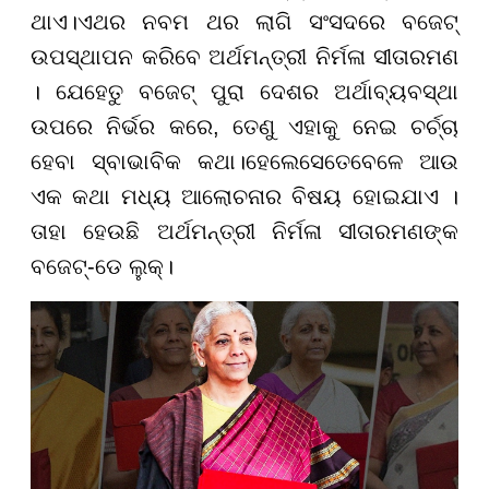
ଥାଏ।
ଏଥର ନବମ ଥର ଲାଗି ସଂସଦରେ ବଜେଟ୍
ଉପସ୍ଥାପନ କରିବେ ଅର୍ଥମନ୍ତ୍ରୀ ନିର୍ମଳା ସୀତାରମଣ
। ଯେହେତୁ ବଜେଟ୍ ପୁରା ଦେଶର ଅର୍ଥାବ୍ୟବସ୍ଥା
ଉପରେ ନିର୍ଭର କରେ, ତେଣୁ ଏହାକୁ ନେଇ ଚର୍ଚ୍ଚା
ହେବା ସ୍ବାଭାବିକ କଥା।ହେଲେ
ସେତେବେଳେ ଆଉ
ଏକ କଥା ମଧ୍ୟ ଆଲୋଚନାର ବିଷୟ ହୋଇଯାଏ ।
ତାହା ହେଉଛି ଅର୍ଥମନ୍ତ୍ରୀ ନିର୍ମଳା ସୀତାରମଣଙ୍କ
ବଜେଟ୍-ଡେ ଲୁକ୍।