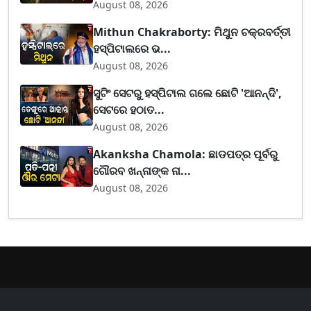
August 08, 2026
Mithun Chakraborty: ମିଥୁନ ଚକ୍ରବର୍ତ୍ତୀ
ହସ୍ପିଟାଲରେ ଭ...
August 08, 2026
ସୁଟିଂ ସେଟରୁ ହସ୍ପିଟାଲ ଗଲେ ଛୋଟି 'ଆନନ୍ଦି',
ସେଟରେ ହଠାତ...
August 08, 2026
Akanksha Chamola: ଛାଡପତ୍ର ପୂର୍ବରୁ
ଗୌରବ ଖନ୍ନାଙ୍କ ନା...
August 08, 2026