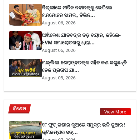
ଦିଲ୍ଲୀରେ ନୀତିନ ନବୀନଙ୍କୁ ଭେଟିଲେ
ମନମୋହନ ସାମଲ, ବିଭିନ...
August 06, 2026
ଅଖିଳେଶ ଯାଦବଙ୍କ ବଡ଼ ବୟାନ, କହିଲେ-
EVM ସମାଲୋଚନାରୁ ଧ୍ୟା...
August 06, 2026
ମଲ୍ଲିକା ଶେରାଓ୍ଵତଙ୍କ ସହିତ କଣ କରୁଛନ୍ତି
ତେଜ ପ୍ରତାପ ଯା...
August 05, 2026
ବିଶେଷ
View More
୧୮ ଫୁଟ୍ ଗଭୀର କୂଅରେ ସମୁଦ୍ର ଭଳି ଜୁଆର !
ଭୂମିକମ୍ପର ସଙ୍...
August 07, 2026