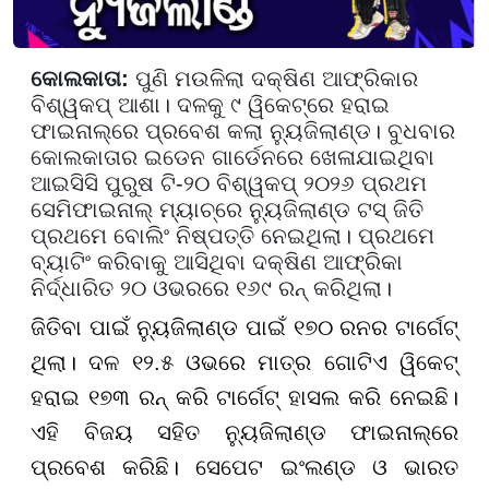
କୋଲକାତା:
ପୁଣି ମଉଳିଲା ଦକ୍ଷିଣ ଆଫ୍ରିକାର
ବିଶ୍ୱକପ୍ ଆଶା। ଦଳକୁ ୯ ୱିକେଟ୍‌ରେ ହରାଇ
ଫାଇନାଲ୍‌ରେ ପ୍ରବେଶ କଲା ନ୍ୟୁଜିଲାଣ୍ଡ। ବୁଧବାର
କୋଲକାତାର ଇଡେନ ଗାର୍ଡେନରେ ଖେଳାଯାଇଥିବା
ଆଇସିସି ପୁରୁଷ ଟି-୨୦ ବିଶ୍ୱକପ୍ ୨୦୨୬ ପ୍ରଥମ
ସେମିଫାଇନାଲ୍ ମ୍ୟାଚ୍‌ରେ ନ୍ୟୁଜିଲାଣ୍ଡ ଟସ୍ ଜିତି
ପ୍ରଥମେ ବୋଲିଂ ନିଷ୍ପତ୍ତି ନେଇଥିଲା। ପ୍ରଥମେ
ବ୍ୟାଟିଂ କରିବାକୁ ଆସିଥିବା ଦକ୍ଷିଣ ଆଫ୍ରିକା
ନିର୍ଦ୍ଧାରିତ ୨୦ ଓଭରରେ ୧୬୯ ରନ୍ କରିଥିଲା।
ଜିତିବା ପାଇଁ ନ୍ୟୁଜିଲାଣ୍ଡ ପାଇଁ ୧୭୦ ରନର ଟାର୍ଗେଟ୍
ଥିଲା। ଦଳ ୧୨.୫ ଓଭରେ ମାତ୍ର ଗୋଟିଏ ୱିକେଟ୍
ହରାଇ ୧୭୩ ରନ୍ କରି ଟାର୍ଗେଟ୍ ହାସଲ କରି ନେଇଛି।
ଏହି ବିଜୟ ସହିତ ନ୍ୟୁଜିଲାଣ୍ଡ ଫାଇନାଲ୍ରେ
ପ୍ରବେଶ କରିଛି। ସେପେଟ ଇଂଲଣ୍ଡ ଓ ଭାରତ