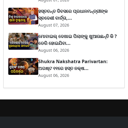
ହସ୍ତତନ୍ତ ଦିବସରେ ପ୍ରଧାନମନ୍ତ୍ରୀଙ୍କ
ସ୍ବଦେଶୀ ବାର୍ତ୍ତା,...
August 07, 2026
ମୋବାଇଲ୍ ଦେଖାଇ ପିଲାଙ୍କୁ ଖୁଆଉଛନ୍ତି କି ?
ଡେରି ହୋଇଯିବା...
August 06, 2026
Shukra Nakshatra Parivartan:
ଅଗଷ୍ଟ ୧୧ରେ ହସ୍ତ ନକ୍ଷ...
August 06, 2026