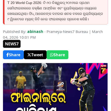
T 20 World Cup 2026: ଟି-୨୦ ବିଶ୍ୱକପ୍‌ ୨୦୨୬ରେ ପ୍ରଥମ
ସେମିଫାଇନାଲରେ ଦକ୍ଷିଣ ଆଫ୍ରିକା ଏବଂ ନ୍ୟୁଜିଲ୍ୟାଣ୍ଡ ମଧ୍ୟରେ
ଖେଳାଯାଇଥିଲା। ଫିନ୍ ଆଲେନଙ୍କ ଦମଦାର ଶତକ ବଳରେ ନ୍ୟୁଜିଲ୍ୟାଣ୍ଡ
୯ ୱିକେଟରେ ମ୍ୟାଚ୍ ଜିତି ନେଇ ଫାଇନାଲ୍‌ରେ ପ୍ରବେଶ କରିଛି।
abinash
Published By:
- Prameya-News7 Bureau | March
04, 2026 10:01 PM
NEWS7
Share
Tweet
Share