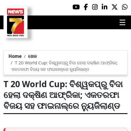
☰
Home
ଖେଳ
T 20 World Cup: ବିଶ୍ୱକପ୍‌ରୁ ବିଦା ହେଲା ଦକ୍ଷିଣ ଆଫ୍ରିକା;
ଏକତରଫା ବିଜୟ ସହ ଫାଇନାଲ୍‌ରେ ନ୍ୟୁଜିଲାଣ୍ଡ
T 20 World Cup: ବିଶ୍ୱକପ୍‌ରୁ ବିଦା
ହେଲା ଦକ୍ଷିଣ ଆଫ୍ରିକା; ଏକତରଫା
ବିଜୟ ସହ ଫାଇନାଲ୍‌ରେ ନ୍ୟୁଜିଲାଣ୍ଡ