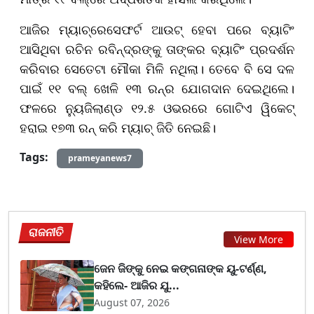
ଆଜିର ମ୍ୟାଚ୍‌ରେସେଫର୍ଟ ଆଉଟ୍ ହେବା ପରେ ବ୍ୟାଟିଂ
ଆସିଥିବା ରଚିନ ରବିନ୍ଦ୍ରଙ୍କୁ ତାଙ୍କର ବ୍ୟାଟିଂ ପ୍ରଦର୍ଶନ
କରିବାର ସେତେଟା ମୌକା ମିଳି ନଥିଲା। ତେବେ ବି ସେ ଦଳ
ପାଇଁ ୧୧ ବଲ୍‌ ଖେଳି ୧୩ ରନ୍‌ର ଯୋଗଦାନ ଦେଇଥିଲେ।
ଫଳରେ ନ୍ୟୁଜିଲାଣ୍ଡ ୧୨.୫ ଓଭରରେ ଗୋଟିଏ ୱିକେଟ୍
ହରାଇ ୧୭୩ ରନ୍ କରି ମ୍ୟାଚ୍ ଜିତି ନେଇଛି।
Tags:
prameyanews7
ରାଜନୀତି
View More
ଜେନ ଜିଙ୍କୁ ନେଇ କଙ୍ଗନାଙ୍କ ୟୁ-ଟର୍ଣ୍ଣ,
କହିଲେ- ଆଜିର ଯୁ...
August 07, 2026