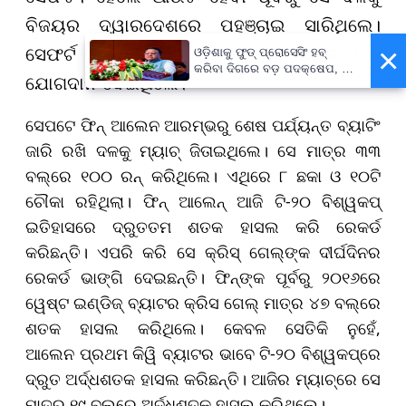
ବିଜୟର ଦ୍ୱାରଦେଶରେ ପହଞ୍ଚାଇ ସାରିଥିଲେ।
×
ସେଫର୍ଟ ମାତ୍ର ୩୩ ବଲ୍‌ରେ ୫୮ ରନର ବଡ଼
ଓଡ଼ିଶାକୁ ଫୁଡ୍ ପ୍ରୋସେସିଂ ହବ୍
କରିବା ଦିଗରେ ବଡ଼ ପଦକ୍ଷେପ, ୪୨
ଯୋଗଦାନ ଦେଇଥିଲେ।
ହଜାରରୁ ଅଧିକ ନିଯୁକ୍ତି ସୁଯୋଗ
ସେପଟେ ଫିନ୍ ଆଲେନ ଆରମ୍ଭରୁ ଶେଷ ପର୍ଯ୍ୟନ୍ତ ବ୍ୟାଟିଂ
ଜାରି ରଖି ଦଳକୁ ମ୍ୟାଚ୍ ଜିତାଇଥିଲେ। ସେ ମାତ୍ର ୩୩
ବଲ୍‌ରେ ୧୦୦ ରନ୍ କରିଥିଲେ। ଏଥିରେ ୮ ଛକା ଓ ୧୦ଟି
ଚୌକା ରହିଥିଲା। ଫିନ୍ ଆଲେନ୍ ଆଜି ଟି-୨୦ ବିଶ୍ୱକପ୍
ଇତିହାସରେ ଦ୍ରୁତତମ ଶତକ ହାସଲ କରି ରେକର୍ଡ
କରିଛନ୍ତି। ଏପରି କରି ସେ କ୍ରିସ୍ ଗେଲ୍‌ଙ୍କ ଦୀର୍ଘଦିନର
ରେକର୍ଡ ଭାଙ୍ଗି ଦେଇଛନ୍ତି। ଫିନ୍‌ଙ୍କ ପୂର୍ବରୁ ୨୦୧୬ରେ
ୱେଷ୍ଟ ଇଣ୍ଡିଜ୍ ବ୍ୟାଟର କ୍ରିସ ଗେଲ୍ ମାତ୍ର ୪୭ ବଲ୍‌ରେ
ଶତକ ହାସଲ କରିଥିଲେ। କେବଳ ସେତିକି ନୁହେଁ,
ଆଲେନ ପ୍ରଥମ କିୱି ବ୍ୟାଟର ଭାବେ ଟି-୨୦ ବିଶ୍ୱକପ୍‌ରେ
ଦ୍ରୁତ ଅର୍ଦ୍ଧଶତକ ହାସଲ କରିଛନ୍ତି। ଆଜିର ମ୍ୟାଚ୍‌ରେ ସେ
ମାତ୍ର ୧୯ ବଲ୍‌ରେ ଅର୍ଦ୍ଧଶତକ ହାସଲ କରିଥିଲେ।