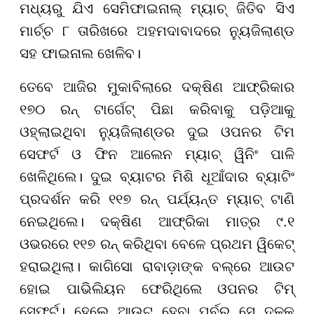
ମଧ୍ୟରୁ ଯିଏ ସେମିଫାଇନାଲ୍ ମ୍ୟାଚ୍ ଜିତିବ ସିଏ
ମାର୍ଚ୍ଚ ୮ ତାରିଖରେ ଅହମଦାବାଦରେ ନ୍ୟୁଜିଲାଣ୍ଡ
ସହ ଫାଇନାଲ ଖେଳିବ।
ତେବେ ଆଜିର ମୁକାବିଲାରେ ଦକ୍ଷିଣ ଆଫ୍ରିକାର
୧୭୦ ରନ୍ ଟାର୍ଗେଟ୍ ପିଛା କରିବାକୁ ପଡ଼ିଆକୁ
ଓହ୍ଲାଇଥିବା ନ୍ୟୁଜିଲାଣ୍ଡର ଦୁଇ ଓପନର ଟିମ
ସେଫର୍ଟ ଓ ଫିନ ଆଲେନ ମ୍ୟାଚ୍ ୱିନିଂ ପାଳି
ଖେଳିଥିଲେ। ଦୁଇ ବ୍ୟାଟର ମିଶି ଧୂଆଁଦାର ବ୍ୟାଟିଂ
ପ୍ରଦର୍ଶନ କରି ୧୧୭ ରନ୍ ପର୍ଯ୍ୟନ୍ତ ମ୍ୟାଚ୍ ଟାଣି
ନେଇଥିଲେ। ଦକ୍ଷିଣ ଆଫ୍ରିକା ମାତ୍ର ୯.୧
ଓଭରରେ ୧୧୭ ରନ୍ କରିଥିବା ବେଳେ ପ୍ରଥମ ୱିକେଟ୍
ହରାଇଥିଲା। କାଗିସୋ ରାବାଡ଼ାଙ୍କ ବଲ୍ରେ ଆଉଟ
ହୋଇ ପାଭିଲିୟନ ଫେରିଥିଲେ ଓପନର ଟିମ୍
ସେଫର୍ଟ। ହେଲେ ଆଉଟ ହେବା ପୂର୍ବରୁ ସେ ଦଳକୁ