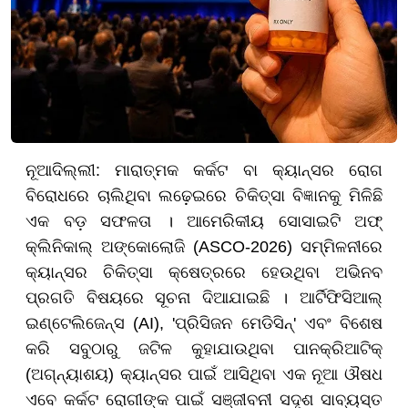
ନୂଆଦିଲ୍ଲୀ: ମାରାତ୍ମକ କର୍କଟ ବା କ୍ୟାନ୍ସର ରୋଗ
ବିରୋଧରେ ଚାଲିଥିବା ଲଢ଼େଇରେ ଚିକିତ୍ସା ବିଜ୍ଞାନକୁ ମିଳିଛି
ଏକ ବଡ଼ ସଫଳତା । ଆମେରିକୀୟ ସୋସାଇଟି ଅଫ୍
କ୍ଲିନିକାଲ୍ ଅଙ୍କୋଲୋଜି (ASCO-2026) ସମ୍ମିଳନୀରେ
କ୍ୟାନ୍ସର ଚିକିତ୍ସା କ୍ଷେତ୍ରରେ ହେଉଥିବା ଅଭିନବ
ପ୍ରଗତି ବିଷୟରେ ସୂଚନା ଦିଆଯାଇଛି । ଆର୍ଟିଫିସିଆଲ୍
ଇଣ୍ଟେଲିଜେନ୍ସ (AI), 'ପ୍ରିସିଜନ ମେଡିସିନ୍' ଏବଂ ବିଶେଷ
କରି ସବୁଠାରୁ ଜଟିଳ କୁହାଯାଉଥିବା ପାନକ୍ରିଆଟିକ୍
(ଅଗ୍ନ୍ୟାଶୟ) କ୍ୟାନ୍ସର ପାଇଁ ଆସିଥିବା ଏକ ନୂଆ ଔଷଧ
ଏବେ କର୍କଟ ରୋଗୀଙ୍କ ପାଇଁ ସଞ୍ଜୀବନୀ ସଦୃଶ ସାବ୍ୟସ୍ତ