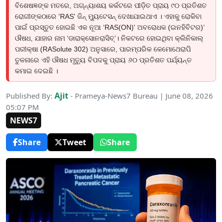
ବିଶେଷଜ୍ଞଙ୍କ ମତରେ, ଅଗ୍ନ୍ୟାଶୟ କର୍କଟରେ ପୀଡ଼ିତ ପ୍ରାୟ ୯୦ ପ୍ରତିଶତ
ରୋଗୀଙ୍କଠାରେ 'RAS' ଜିନ୍ ମ୍ୟୁଟେସନ୍ ଦେଖାଯାଇଥାଏ । ଏହାକୁ ରୋକିବା
ପାଇଁ ପ୍ରସ୍ତୁତ ହୋଇଛି ଏକ ନୂଆ ‘RAS(ON)' ଅବରୋଧକ (ଇନହିବିଟର)’
ଔଷଧ, ଯାହାର ନାମ ‘ଡାରାକ୍ସୋନରାସିବ୍’। ନିକଟରେ ହୋଇଥିବା କ୍ଲିନିକାଲ୍
ପରୀକ୍ଷା (RASolute 302) ଅନୁସାରେ, ପାରମ୍ପରିକ କେମୋଥେରାପି
ତୁଳନାରେ ଏହି ଔଷଧ ମୃତ୍ୟୁ ବିପଦକୁ ପ୍ରାୟ ୬୦ ପ୍ରତିଶତ ପର୍ଯ୍ୟନ୍ତ
କମାଇ ଦେଇଛି ।
Ajit
Published By:
- Prameya-News7 Bureau | June 08, 2026
05:07 PM
NEWS7
Share
Tweet
Share