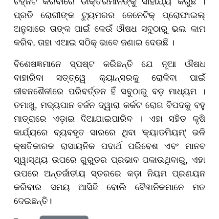
ଚିହ୍ନଟ କରିବାରେ ଡାକ୍ତରମାନଙ୍କୁ ସାହାଯ୍ୟ କରୁଛି ।
ପ୍ରତି ରୋଗୀଙ୍କ ଟ୍ୟୁମରର ଜେନେଟିକ୍ ପ୍ରୋଫାଇଲ୍
ଅନୁସାରେ ତାଙ୍କ ପାଇଁ କେଉଁ ଔଷଧ ସବୁଠାରୁ ଭଲ କାମ
କରିବ, ତାହା ଏଆଇ ସଠିକ୍ ଭାବେ ଜଣାଇ ଦେଉଛି ।
ବିଶେଷଜ୍ଞମାନେ ସ୍ପଷ୍ଟ କରିଛନ୍ତି ଯେ ନୂଆ ଔଷଧ
ବାହାରିବା ସତ୍ତ୍ୱେ କ୍ୟାନ୍ସରକୁ ରୋକିବା ପାଇଁ
ଜୀବନଶୈଳୀରେ ପରିବର୍ତ୍ତନ ହିଁ ସବୁଠାରୁ ବଡ଼ ମାଧ୍ୟମ ।
ତମାଖୁ, ମଦ୍ୟପାନ ବର୍ଜନ ଦ୍ୱାରା କର୍କଟ ରୋଗ ବିପଦକୁ ବହୁ
ମାତ୍ରାରେ ଏଡ଼ାଇ ଦିଆଯାଇପାରିବ । ଏହା ସହିତ କୃଷି
କାର୍ଯ୍ୟରେ ବ୍ୟବହୃତ ସାରରେ ଥିବା 'କ୍ୟାଡମିୟମ୍' ଭଳି
କ୍ଷତିକାରକ ରାସାୟନିକ ପଦାର୍ଥ ପରିବେଶ ଏବଂ ମାନବ
ସ୍ୱାସ୍ଥ୍ୟ ଉପରେ ଗୁରୁତର ପ୍ରଭାବ ପକାଉଥିବାରୁ, ଏହା
ଉପରେ ଅନ୍ତର୍ଜାତୀୟ ସ୍ତରରେ କଡ଼ା ନିୟମ ପ୍ରଣୟନ
କରିବାର ସମୟ ଆସିଛି ବୋଲି ବୈଜ୍ଞାନିକମାନେ ମତ
ଦେଇଛନ୍ତି।