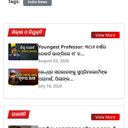
Tags:
India News
ଶିକ୍ଷା ଓ ନିଯୁକ୍ତି
View More
Youngest Professor: ୩୦୬ ବର୍ଷର
ରେକର୍ଡ ଭାଙ୍ଗିଲେ ୧୮ ବ...
August 03, 2026
କେନ୍ଦ୍ର ସରକାରଙ୍କୁ ସୁପ୍ରିମକୋର୍ଟଙ୍କ
ପରାମର୍ଶ, ପିଲାଙ୍କ...
July 16, 2026
ରାଜନୀତି
View More