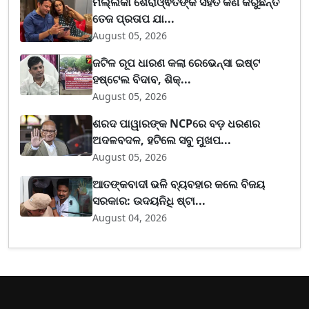
ମଲ୍ଲିକା ଶେରାଓ୍ଵତଙ୍କ ସହିତ କଣ କରୁଛନ୍ତି
ତେଜ ପ୍ରତାପ ଯା...
August 05, 2026
ଜଟିଳ ରୂପ ଧାରଣ କଲା ରେଭେନ୍ସା ଇଷ୍ଟ
ହଷ୍ଟେଲ ବିଦାବ, ଶିକ୍...
August 05, 2026
ଶରଦ ପାୱାରଙ୍କ NCPରେ ବଡ଼ ଧରଣର
ଅଦଳବଦଳ, ହଟିଲେ ସବୁ ମୁଖପ...
August 05, 2026
ଆତଙ୍କବାଦୀ ଭଳି ବ୍ୟବହାର କଲେ ବିଜୟ
ସରକାର: ଉଦୟନିଧି ଷ୍ଟା...
August 04, 2026