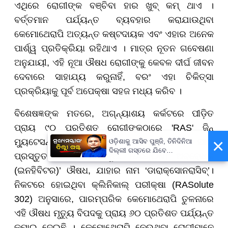
ଏଥିରେ ରୋଗୀଙ୍କ ବଞ୍ଚିବା ହାର ଖୁବ୍ କମ୍ ଥାଏ ।
ବର୍ତ୍ତମାନ ପର୍ଯ୍ୟନ୍ତ ବ୍ୟବହାର କରାଯାଉଥିବା
କେମୋଥେରାପି ଅତ୍ୟନ୍ତ କଷ୍ଟଦାୟକ ଏବଂ ଏହାର ଅନେକ
ପାର୍ଶ୍ୱ ପ୍ରତିକ୍ରିୟା ରହିଥାଏ । ମାତ୍ର ନୂତନ ଗବେଷଣା
ଅନୁଯାୟୀ, ଏହି ନୂଆ ଔଷଧ ରୋଗୀଙ୍କୁ କେବଳ ଦୀର୍ଘ ଜୀବନ
ଦେବାରେ ସାହାଯ୍ୟ କରୁନାହିଁ, ବରଂ ଏହା ଚିକିତ୍ସା
ପ୍ରକ୍ରିୟାକୁ ପୂର୍ବ ଅପେକ୍ଷା ସହଜ ମଧ୍ୟ କରିବ ।
ବିଶେଷଜ୍ଞଙ୍କ ମତରେ, ଅଗ୍ନ୍ୟାଶୟ କର୍କଟରେ ପୀଡ଼ିତ
ପ୍ରାୟ ୯୦ ପ୍ରତିଶତ ରୋଗୀଙ୍କଠାରେ 'RAS' ଜିନ୍
×
ମ୍ୟୁଟେସନ୍ ଦେଖାଯାଇଥାଏ । ଏହାକୁ ରୋକିବା ପାଇଁ
ଓଡ଼ିଶାକୁ ଆସିବ ପୁଞ୍ଜି, ତିନିଦିନିଆ
ଦିଲ୍ଲୀ ଗସ୍ତରେ ଯିବେ
ପ୍ରସ୍ତୁତ ହୋଇଛି ଏକ ନୂଆ ‘RAS(ON)' ଅବରୋଧକ
ମୁଖ୍ୟମନ୍ତ୍ରୀ ମୋହନ ମାଝୀ
(ଇନହିବିଟର)’ ଔଷଧ, ଯାହାର ନାମ ‘ଡାରାକ୍ସୋନରାସିବ୍’।
ନିକଟରେ ହୋଇଥିବା କ୍ଲିନିକାଲ୍ ପରୀକ୍ଷା (RASolute
302) ଅନୁସାରେ, ପାରମ୍ପରିକ କେମୋଥେରାପି ତୁଳନାରେ
ଏହି ଔଷଧ ମୃତ୍ୟୁ ବିପଦକୁ ପ୍ରାୟ ୬୦ ପ୍ରତିଶତ ପର୍ଯ୍ୟନ୍ତ
କମାଇ ଦେଇଛି । କେମୋଥେରାପି ନେଉଥିବା ରୋଗୀମାନେ