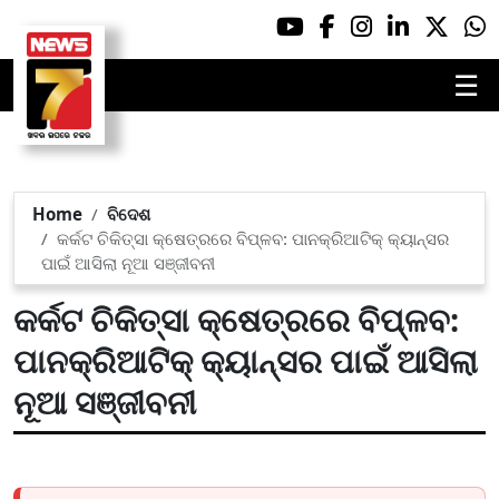
☰
Home
ବିଦେଶ
କର୍କଟ ଚିକିତ୍ସା କ୍ଷେତ୍ରରେ ବିପ୍ଳବ: ପାନକ୍ରିଆଟିକ୍ କ୍ୟାନ୍ସର
ପାଇଁ ଆସିଲା ନୂଆ ସଞ୍ଜୀବନୀ
କର୍କଟ ଚିକିତ୍ସା କ୍ଷେତ୍ରରେ ବିପ୍ଳବ:
ପାନକ୍ରିଆଟିକ୍ କ୍ୟାନ୍ସର ପାଇଁ ଆସିଲା
ନୂଆ ସଞ୍ଜୀବନୀ