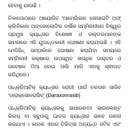
ହେବାକୁ ଯାଉଛି ।
ଚିକାଗୋଠାରେ ଆୟୋଜିତ 'ଆମେରିକାନ ସୋସାଇଟି ଅଫ୍
କ୍ଲିନିକାଲ ଅଙ୍କୋଲୋଜି'ର ବାର୍ଷିକ ସମ୍ମିଳନୀରେ ବିଶ୍ୱର
ପ୍ରମୁଖ କ୍ୟାନ୍ସର ବିଶେଷଜ୍ଞ ଓ ଡାକ୍ତରମାନଙ୍କ
ସାମନାରେ ଏହି ଯୁଗାନ୍ତକାରୀ ଘୋଷଣା କରାଯାଇଛି । ଏହି
ମେଡିସିନ୍ ସମ୍ପର୍କରେ ଘୋଷଣା କରାଯିବା ସମୟରେ
ସମ୍ମିଳନୀ କକ୍ଷରେ ଉପସ୍ଥିତ ଶତାଧିକ ଡାକ୍ତର ଓ
ଗବେଷକ ଠିଆ ହୋଇ ତାଲି ମାରି ଏହାକୁ ସ୍ଵାଗତ
କରିଥିଲେ।
ପାନ୍‌କ୍ରିଆଟିକ୍
କ୍ୟାନ୍ସର ରୋଗୀ ପାଇଁ ବରଦାନ ସାଜିବ
‘ଡାରାକ୍ସୋନରାସିବ୍’ (Daraxonrasib)
ପାନ୍‌କ୍ରିଆଟିକ୍
କ୍ୟାନ୍ସରକୁ ସାଧାରଣତଃ ସାଇଲେଣ୍ଟ
କିଲର୍ ବା ସବୁଠାରୁ ଘାତର କ୍ୟାନ୍ସର ଭାବେ ଗଣନା
କରାଯାଏ । କାରଣ ଏହାର ଚିକିତ୍ସା ଅତ୍ୟନ୍ତ ଜଟିଳ ଏବଂ