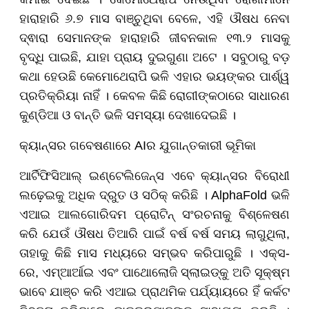
ହାରାହାରି ୬.୭ ମାସ ବାଞ୍ଚୁଥିବା ବେଳେ, ଏହି ଔଷଧ ନେବା
ଦ୍ଵାରା ସେମାନଙ୍କ ହାରାହାରି ଜୀବନକାଳ ୧୩.୨ ମାସକୁ
ବୃଦ୍ଧି ପାଇଛି, ଯାହା ପ୍ରାୟ ଦୁଇଗୁଣା ଅଟେ । ସବୁଠାରୁ ବଡ଼
କଥା ହେଉଛି କେମୋଥେରାପି ଭଳି ଏହାର ଭୟଙ୍କର ପାର୍ଶ୍ୱ
ପ୍ରତିକ୍ରିୟା ନାହିଁ । କେବଳ କିଛି ରୋଗୀଙ୍କଠାରେ ସାଧାରଣ
କୁଣ୍ଡିଆ ଓ ବାନ୍ତି ଭଳି ସମସ୍ୟା ଦେଖାଦେଇଛି ।
କ୍ୟାନ୍ସର ଗବେଷଣାରେ AIର ଯୁଗାନ୍ତକାରୀ ଭୂମିକା
ଆର୍ଟିଫିସିଆଲ୍ ଇଣ୍ଟେଲିଜେନ୍ସ ଏବେ କ୍ୟାନ୍ସର ବିରୋଧୀ
ଲଢ଼େଇକୁ ଅଧିକ ଦ୍ରୁତ ଓ ସଠିକ୍ କରିଛି । AlphaFold ଭଳି
ଏଆଇ ଆଲଗୋରିଦମ ପ୍ରୋଟିନ୍ ସଂରଚନାକୁ ବିଶ୍ଳେଷଣ
କରି ଯେଉଁ ଔଷଧ ତିଆରି ପାଇଁ ବର୍ଷ ବର୍ଷ ସମୟ ଲାଗୁଥିଲା,
ତାହାକୁ କିଛି ମାସ ମଧ୍ୟରେ ସମ୍ଭବ କରିପାରୁଛି । ଏକ୍ସ-
ରେ, ଏମ୍ଆର୍ଆଇ ଏବଂ ପାଥୋଲୋଜି ସ୍ଲାଇଡ୍କୁ ଅତି ସୂକ୍ଷ୍ମ
ଭାବେ ଯାଞ୍ଚ କରି ଏଆଇ ପ୍ରାଥମିକ ପର୍ଯ୍ୟାୟରେ ହିଁ କର୍କଟ