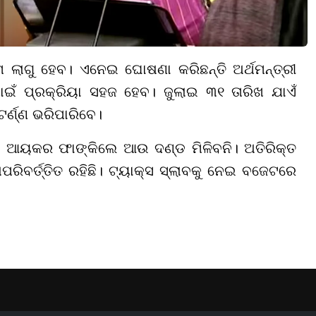
ଲାଗୁ ହେବ। ଏନେଇ ଘୋଷଣା କରିଛନ୍ତି ଅର୍ଥମନ୍ତ୍ରୀ
ାଇଁ ପ୍ରକ୍ରିୟା ସହଜ ହେବ। ଜୁଲାଇ ୩୧ ତାରିଖ ଯାଏଁ
ର୍ଣ୍ଣ ଭରିପାରିବେ।
। ଆୟକର ଫାଙ୍କିଲେ ଆଉ ଦଣ୍ଡ ମିଳିବନି। ଅତିରିକ୍ତ
ରିବର୍ତ୍ତିତ ରହିଛି। ଟ୍ୟାକ୍ସ ସ୍ଲାବକୁ ନେଇ ବଜେଟରେ