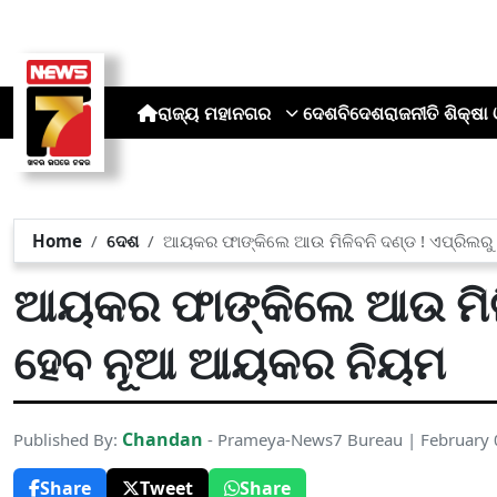
ରାଜ୍ୟ
ମହାନଗର
ଦେଶ
ବିଦେଶ
ରାଜନୀତି
ଶିକ୍ଷା 
Home
ଦେଶ
ଆୟକର ଫାଙ୍କିଲେ ଆଉ ମିଳିବନି ଦଣ୍ଡ ! ଏପ୍ରିଲର
ଆୟକର ଫାଙ୍କିଲେ ଆଉ ମିଳିବ
ହେବ ନୂଆ ଆୟକର ନିୟମ
Chandan
Published By:
- Prameya-News7 Bureau | February 
Share
Tweet
Share