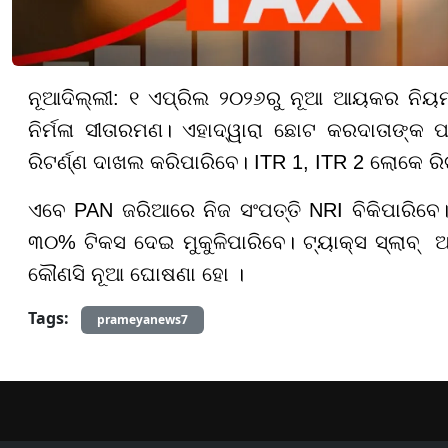
ନୂଆଦିଲ୍ଲୀ: ୧ ଏପ୍ରିଲ ୨୦୨୬ରୁ ନୂଆ ଆୟକର ନିୟମ 
ନିର୍ମଳା ସୀତାରମଣ। ଏହାଦ୍ୱାରା ଛୋଟ କରଦାତାଙ୍କ ପ
ରିଟର୍ଣ୍ଣ ଦାଖଲ କରିପାରିବେ। ITR 1, ITR 2 ଲୋକେ ରିଟ
ଏବେ PAN ଜରିଆରେ ନିଜ ସଂପତ୍ତି NRI ବିକିପାରିବେ
୩୦% ଟିକସ ଦେଇ ମୁକୁଳିପାରିବେ। ଟ୍ୟାକ୍ସ ସ୍ଲାବ୍ ଅପ
କୌଣସି ନୂଆ ଘୋଷଣା ହୋ ।
Tags:
prameyanews7