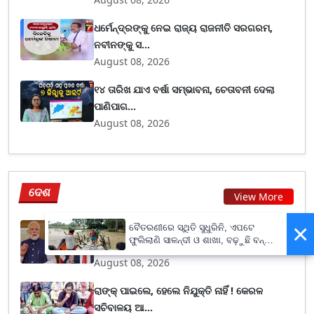
ଧର୍ମେନ୍ଦ୍ରଙ୍କୁ ନେଇ ରାଜ୍ୟ ରାଜନୀତି ସରଗରମ,
ନବୀନଙ୍କୁ ସ...
August 08, 2026
୧୪ ତାରିଖ ଯାଏ ବର୍ଷା ସମ୍ଭାବନା, ଚେତାବନୀ ଦେଲା
ପାଣିପାଗ...
August 08, 2026
ଦେଶ
View More
×
ପିଏମ ମୋଦୀଙ୍କ ପାଖକୁ ଆସିଲା ଆମେରିକା
ବୈତରଣୀରେ ସ୍ଥିତି ସୁଧୁରିନି, ଏପଟେ
ଫୁଲିଲାଣି ସାଳନ୍ଦୀ ଓ ଶାଖା, ବଢ଼ୁଛି ବନ୍ୟା
ଉପରାଷ୍ଟ୍ରପତି ଜେ...
ଭୟ
August 08, 2026
ରାଙ୍କ୍ ପାଇଲେ, ହେଲେ ନିଯୁକ୍ତି ନାହିଁ ! କେରଳ
ସଚିବାଳୟ ଆ...