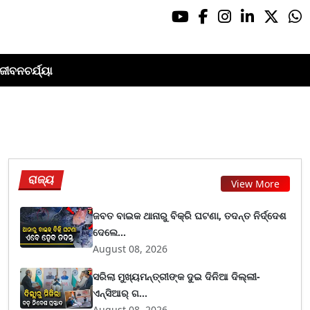
ଜୀବନଚର୍ଯ୍ୟା
ରାଜ୍ୟ
View More
ଜବତ ବାଇକ ଥାନାରୁ ବିକ୍ରି ଘଟଣା, ତଦନ୍ତ ନିର୍ଦ୍ଦେଶ
ଦେଲେ...
August 08, 2026
ସରିଲା ମୁଖ୍ୟମନ୍ତ୍ରୀଙ୍କ ଦୁଇ ଦିନିଆ ଦିଲ୍ଲୀ-
ଏନ୍‌ସିଆର୍ ଗ...
August 08, 2026