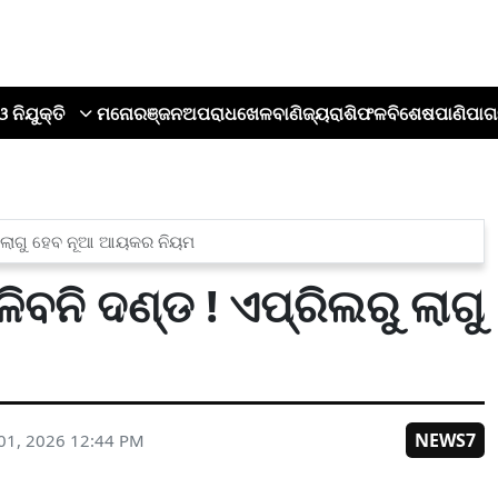
ଓ ନିଯୁକ୍ତି
ମନୋରଞ୍ଜନ
ଅପରାଧ
ଖେଳ
ବାଣିଜ୍ୟ
ରାଶିଫଳ
ବିଶେଷ
ପାଣିପାଗ
ୁ ଲାଗୁ ହେବ ନୂଆ ଆୟକର ନିୟମ
ନି ଦଣ୍ଡ ! ଏପ୍ରିଲରୁ ଲାଗୁ
NEWS7
01, 2026 12:44 PM